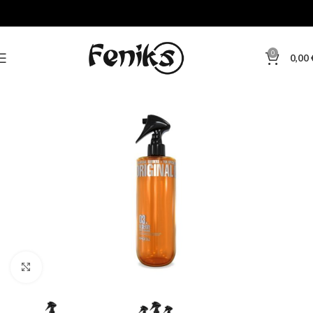
0
0,00
Klikni za veću sliku