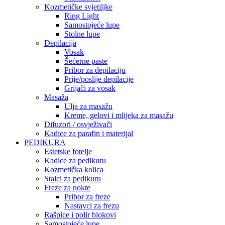
Kozmetičke svjetiljke
Ring Light
Samostojeće lupe
Stolne lupe
Depilacija
Vosak
Šećerne paste
Pribor za depilaciju
Prije/poslije depilacije
Grijači za vosak
Masaža
Ulja za masažu
Kreme, gelovi i mlijeka za masažu
Difuzori / osvježivači
Kadice za parafin i materijal
PEDIKURA
Estetske fotelje
Kadice za pedikuru
Kozmetička kolica
Stalci za pedikuru
Freze za nokte
Pribor za freze
Nastavci za frezu
Rašpice i polir blokovi
Samostojeće lupe