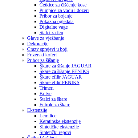
Četkice za čišćenje kose
Pumpice za vodu i dozeri
Pribor za bojanje
Pokazna ogledala
Digitalne vage
Stalci za fen
Glave za vježbanje
Dekoracije
Crazy sprejevi u boji
Frizerski koferi
Pribor za šišanje
Škare za šišanje JAGUAR
Škare za šišanje FENIKS
Škare efilir JAGUAR
Škare efilir FENIKS
Trimeri
Britve
Stalci za škare
Futrole za škare
Ekstenzije
Lemilice
Keratinske ekstenzije
Sintetičke ekstenzije
Sintetički repovi
Četke i češljevi