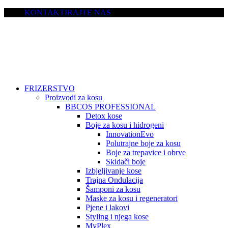
KONTAKTIRAJTE NAS
FRIZERSTVO
Proizvodi za kosu
BBCOS PROFESSIONAL
Detox kose
Boje za kosu i hidrogeni
InnovationEvo
Polutrajne boje za kosu
Boje za trepavice i obrve
Skidači boje
Izbjeljivanje kose
Trajna Ondulacija
Šamponi za kosu
Maske za kosu i regeneratori
Pjene i lakovi
Styling i njega kose
MyPlex