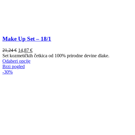
Make Up Set – 18/1
21,24
€
14,87
€
Set kozmetičkih četkica od 100% prirodne devine dlake.
Ovaj
Odaberi opcije
proizvod
Brzi pogled
ima
-30%
više
varijanti.
Opcije
se
mogu
odabrati
na
stranici
proizvoda