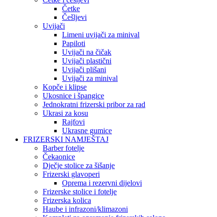
Četke
Češljevi
Uvijači
Limeni uvijači za minival
Papiloti
Uvijači na čičak
Uvijači plastični
Uvijači plišani
Uvijači za minival
Kopče i klipse
Ukosnice i špangice
Jednokratni frizerski pribor za rad
Ukrasi za kosu
Rajfovi
Ukrasne gumice
FRIZERSKI NAMJEŠTAJ
Barber fotelje
Čekaonice
Dječje stolice za šišanje
Frizerski glavoperi
Oprema i rezervni dijelovi
Frizerske stolice i fotelje
Frizerska kolica
Haube i infrazoni/klimazoni