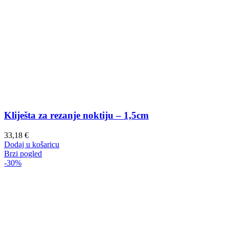
Kliješta za rezanje noktiju – 1,5cm
33,18
€
Dodaj u košaricu
Brzi pogled
-30%