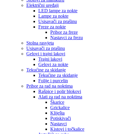
Električni uređaji
LED lampe za nokte
Lampe za nokte
Usisavači za prašinu
Freze za nokte
Pribor za freze
Nastavci za frezu
Stolna rasvjeta
Usisavači za prašinu
Gelovi i trajni lakovi
Trajni lakovi
Gelovi za nokte
Tekućine za skidanje
Tekućine za skidanje
Folije i purcelin
Pribor za rad na noktima
Rašpice i polir blokovi
Alati za rad na noktima
Škarice
Grickalice
Kliješta
Potiskivači
Nastavci
Kistovi i točkalice