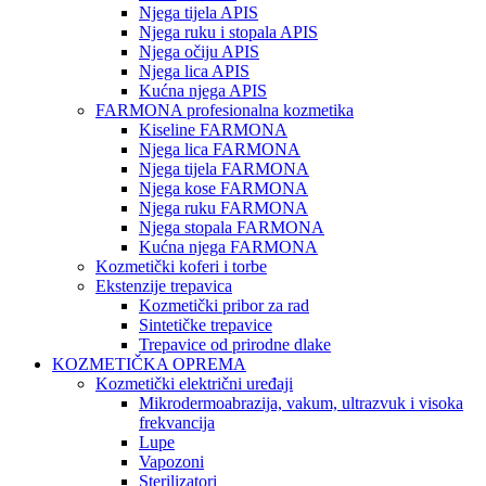
Njega tijela APIS
Njega ruku i stopala APIS
Njega očiju APIS
Njega lica APIS
Kućna njega APIS
FARMONA profesionalna kozmetika
Kiseline FARMONA
Njega lica FARMONA
Njega tijela FARMONA
Njega kose FARMONA
Njega ruku FARMONA
Njega stopala FARMONA
Kućna njega FARMONA
Kozmetički koferi i torbe
Ekstenzije trepavica
Kozmetički pribor za rad
Sintetičke trepavice
Trepavice od prirodne dlake
KOZMETIČKA OPREMA
Kozmetički električni uređaji
Mikrodermoabrazija, vakum, ultrazvuk i visoka
frekvancija
Lupe
Vapozoni
Sterilizatori