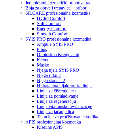
Jednokratni kozmetički pribor za rad
Boja za obrve i trepavice + pribor
SILCARE profesionalna kozmetika
Hydro Comfort
Soft Comfort
Energy Comfort
Smooth Comfort
SYIS PRO profesionalna kozmetika
Ampule SYIS PRO
Piling
Dubinsko čišćenje akni
Kreme
Maske
Njega tijela SYIS PRO
Njega ruku 2
Njega stopala 2
Hidratantna hijaluronska linija
Linija za čišćenje lica
Linija za pomlađivanje
Linija za regeneraciju
Linija vitaminske revitalizacije
Linija za jačanje lica
Tekućine za pročišćavanje vodika
APIS profesionalna kozmetika
Kiseline APIS