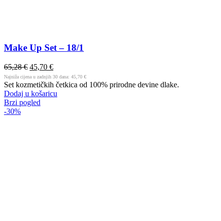
Make Up Set – 18/1
65,28
€
45,70
€
Najniža cijena u zadnjih 30 dana:
45,70
€
Set kozmetičkih četkica od 100% prirodne devine dlake.
Dodaj u košaricu
Brzi pogled
-30%