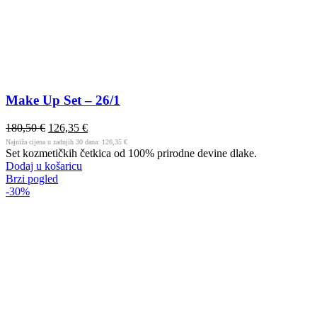
Make Up Set – 26/1
180,50
€
126,35
€
Najniža cijena u zadnjih 30 dana:
126,35
€
Set kozmetičkih četkica od 100% prirodne devine dlake.
Dodaj u košaricu
Brzi pogled
-30%