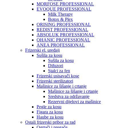
MORFOSE PROFESSIONAL
EVOQUE PROFESSIONAL
Milk Therapy
Botox & Plex
ORISING PROFESSIONAL
REDIST PROFESSIONAL
ABSOLUK PROFESSIONAL
OHANIC PROFESSIONAL
ANEA PROFESSIONAL
Frizerski el. uređaji
Sušila za kosu
Sušila za kosu
Difuzori
Stalci za fen
Frizerski usisavači kose
Frizerski sterilizatori
Mašinice za šišanje i crtanje
Mašinice za šišanje i crtanje
Sredstva za održavanje
Rezervni dijelovi za mašinice
Pegle za kosu
Figara za kosu
Haube za kosu
Ostali frizerski pribor za rad
Ogrtači i pregače