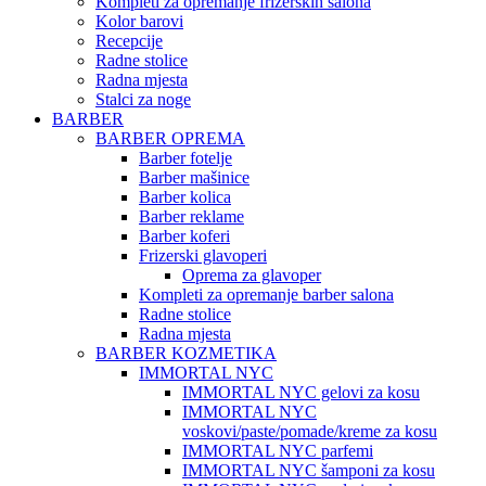
Kompleti za opremanje frizerskih salona
Kolor barovi
Recepcije
Radne stolice
Radna mjesta
Stalci za noge
BARBER
BARBER OPREMA
Barber fotelje
Barber mašinice
Barber kolica
Barber reklame
Barber koferi
Frizerski glavoperi
Oprema za glavoper
Kompleti za opremanje barber salona
Radne stolice
Radna mjesta
BARBER KOZMETIKA
IMMORTAL NYC
IMMORTAL NYC gelovi za kosu
IMMORTAL NYC
voskovi/paste/pomade/kreme za kosu
IMMORTAL NYC parfemi
IMMORTAL NYC šamponi za kosu