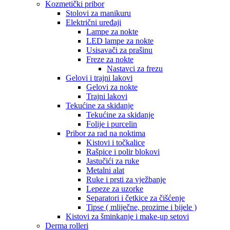
Kozmetički pribor
Stolovi za manikuru
Električni uređaji
Lampe za nokte
LED lampe za nokte
Usisavači za prašinu
Freze za nokte
Nastavci za frezu
Gelovi i trajni lakovi
Gelovi za nokte
Trajni lakovi
Tekućine za skidanje
Tekućine za skidanje
Folije i purcelin
Pribor za rad na noktima
Kistovi i točkalice
Rašpice i polir blokovi
Jastučići za ruke
Metalni alat
Ruke i prsti za vježbanje
Lepeze za uzorke
Separatori i četkice za čišćenje
Tipse ( mliječne, prozirne i bijele )
Kistovi za šminkanje i make-up setovi
Derma rolleri