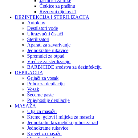
Jastučići za ruke
Četkice za prašinu
Rezervni dijelovi 1
DEZINFEKCIJA I STERILIZACIJA
Autoklav
Destilatori vode
Ultrazvučni čistači
Sterilizatori
Aparati za zavarivanje
Jednokratne rukavice
Spremnici za otpad
Vrećice za sterilizaciju
BARBICIDE sredstva za dezinfekciju
DEPILACIJA
Grijači za vosak
Pribor za depilaciju
Vosak
Šećerne paste
Prije/poslije depilacije
MASAŽA
Ulja za masažu
Kreme, gelovi i mlijeka za masažu
Jednokratni kozmetički pribor za rad
Jednokratne rukavice
Krevet za masažu