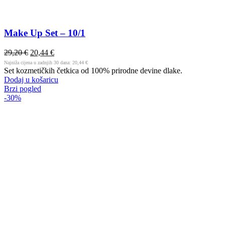
Make Up Set – 10/1
29,20
€
20,44
€
Najniža cijena u zadnjih 30 dana:
20,44
€
Set kozmetičkih četkica od 100% prirodne devine dlake.
Dodaj u košaricu
Brzi pogled
-30%