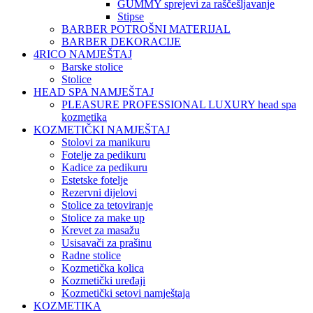
GUMMY sprejevi za raščešljavanje
Stipse
BARBER POTROŠNI MATERIJAL
BARBER DEKORACIJE
4RICO NAMJEŠTAJ
Barske stolice
Stolice
HEAD SPA NAMJEŠTAJ
PLEASURE PROFESSIONAL LUXURY head spa
kozmetika
KOZMETIČKI NAMJEŠTAJ
Stolovi za manikuru
Fotelje za pedikuru
Kadice za pedikuru
Estetske fotelje
Rezervni dijelovi
Stolice za tetoviranje
Stolice za make up
Krevet za masažu
Usisavači za prašinu
Radne stolice
Kozmetička kolica
Kozmetički uređaji
Kozmetički setovi namještaja
KOZMETIKA