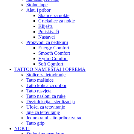
Stolne lupe
Alati i pribor
Škarice za nokte
Grickalice za nokte
Kliješta
Potiskivači
Nastavci
Proizvodi za pedikuru
Energy Comfort
Smooth Comfort
Hydro Comfort
Soft Comfort
TATTOO NAMJEŠTAJ I OPREMA
Stolice za tetoviranje
Tatto mašinice
Tatto kolica za pribor
Tatto rasvjeta
Tatto nasloni za ruke
Dezinfekcija i sterilizacija
Ulošci za tetoviranje
Igle za tetoviranje
Jednokratni tatto pribor za rad
Tatto grip
NOKTI
Stolovi za manikuru