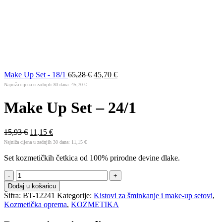
Make Up Set - 18/1
65,28
€
45,70
€
Najniža cijena u zadnjih 30 dana:
45,70
€
Make Up Set – 24/1
15,93
€
11,15
€
Najniža cijena u zadnjih 30 dana:
11,15
€
Set kozmetičkih četkica od 100% prirodne devine dlake.
Make
Up
Dodaj u košaricu
Set
Šifra:
BT-12241
Kategorije:
Kistovi za šminkanje i make-up setovi
,
-
Kozmetička oprema
,
KOZMETIKA
24/1
količina