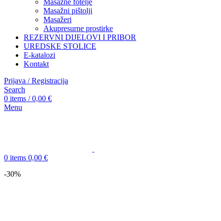
Masažne fotelje
Masažni pištolji
Masažeri
Akupresurne prostirke
REZERVNI DIJELOVI I PRIBOR
UREDSKE STOLICE
E-katalozi
Kontakt
Prijava / Registracija
Search
0
items
/
0,00
€
Menu
0
items
0,00
€
-30%