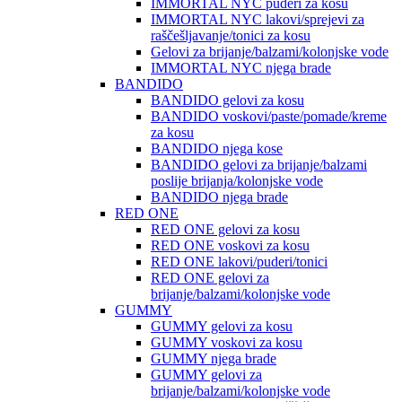
IMMORTAL NYC puderi za kosu
IMMORTAL NYC lakovi/sprejevi za
raščešljavanje/tonici za kosu
Gelovi za brijanje/balzami/kolonjske vode
IMMORTAL NYC njega brade
BANDIDO
BANDIDO gelovi za kosu
BANDIDO voskovi/paste/pomade/kreme
za kosu
BANDIDO njega kose
BANDIDO gelovi za brijanje/balzami
poslije brijanja/kolonjske vode
BANDIDO njega brade
RED ONE
RED ONE gelovi za kosu
RED ONE voskovi za kosu
RED ONE lakovi/puderi/tonici
RED ONE gelovi za
brijanje/balzami/kolonjske vode
GUMMY
GUMMY gelovi za kosu
GUMMY voskovi za kosu
GUMMY njega brade
GUMMY gelovi za
brijanje/balzami/kolonjske vode