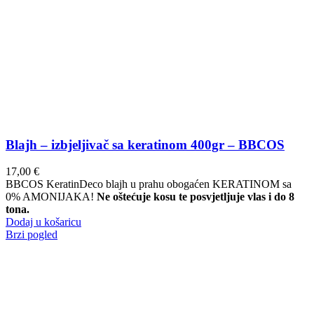
Blajh – izbjeljivač sa keratinom 400gr – BBCOS
17,00
€
BBCOS KeratinDeco blajh u prahu obogaćen KERATINOM sa
0% AMONIJAKA!
Ne oštećuje kosu te posvjetljuje vlas i do 8
tona.
Dodaj u košaricu
Brzi pogled