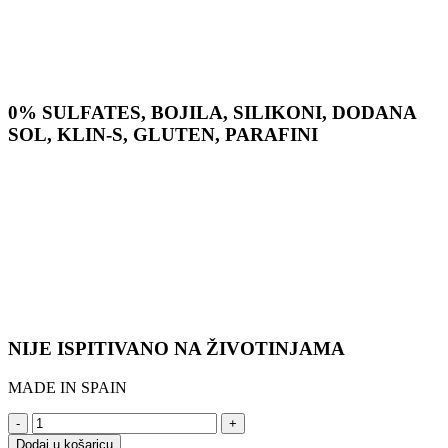
0% SULFATES, BOJILA, SILIKONI, DODANA
SOL, KLIN-S, GLUTEN, PARAFINI
NIJE ISPITIVANO NA ŽIVOTINJAMA
MADE IN SPAIN
Maska
za
Dodaj u košaricu