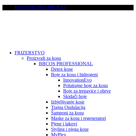
KONTAKTIRAJTE NAS
FRIZERSTVO
Proizvodi za kosu
BBCOS PROFESSIONAL
Detox kose
Boje za kosu i hidrogeni
InnovationEvo
Polutrajne boje za kosu
Boje za trepavice i obrve
Skidači boje
Izbjeljivanje kose
Trajna Ondulacija
Šamponi za kosu
Maske za kosu i regeneratori
Pjene i lakovi
Styling i njega kose
MyPlex