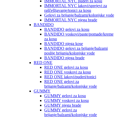
IMMORTAL NYC puderi za kosu
IMMORTAL NYC lakovi/sprejevi za
raščešljavanje/tonici za kosu
Gelovi za brijanje/balzami/kolonjske vode
IMMORTAL NYC njega brade
BANDIDO
BANDIDO gelovi za kosu
BANDIDO voskovi/paste/pomade/kreme
za kosu
BANDIDO njega kose
BANDIDO gelovi za brijanje/balzami
poslije brijanja/kolonjske vode
BANDIDO njega brade
RED ONE
RED ONE gelovi za kosu
RED ONE voskovi za kosu
RED ONE lakovi/puderi/tonici
RED ONE gelovi za
brijanje/balzami/kolonjske vode
GUMMY
GUMMY gelovi za kosu
GUMMY voskovi za kosu
GUMMY njega brade
GUMMY gelovi za
brijanje/balzami/kolonjske vode