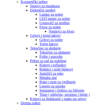
Kozmetički pribor
Stolovi za manikuru
Električni uređaji
Lampe za nokte
LED lampe za nokte
Usisavači za prašinu
Freze za nokte
Nastavci za frezu
Gelovi i trajni lakovi
Gelovi za nokte
Trajni lakovi
Tekućine za skidanje
Tekućine za skidanje
Folije i purcelin
Pribor za rad na noktima
Kistovi i točkalice
Rašpice i polir blokovi
Jastučići za ruke
Metalni alat
Ruke i prsti za vježbanje
Lepeze za uzorke
Separatori i četkice za čišćenje
Tipse ( mliječne, prozirne i bijele )
Kistovi za šminkanje i make-up setovi
Derma rolleri