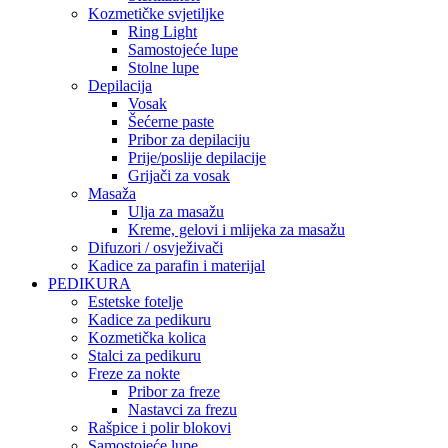
Kozmetičke svjetiljke
Ring Light
Samostojeće lupe
Stolne lupe
Depilacija
Vosak
Šećerne paste
Pribor za depilaciju
Prije/poslije depilacije
Grijači za vosak
Masaža
Ulja za masažu
Kreme, gelovi i mlijeka za masažu
Difuzori / osvježivači
Kadice za parafin i materijal
PEDIKURA
Estetske fotelje
Kadice za pedikuru
Kozmetička kolica
Stalci za pedikuru
Freze za nokte
Pribor za freze
Nastavci za frezu
Rašpice i polir blokovi
Samostojeće lupe