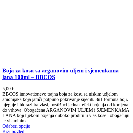
Boja za kosu sa arganovim uljem i sjemenkama
lana 100ml – BBCOS
5,00
€
BBCOS innovationevo trajna boja za kosu sa niskim udjelom
amonijaka koja jamči potpuno pokrivanje sijedih. 3u1 formula boji,
njeguje i hidrazitira vlasi, postižući jednak efekt bojenja od korijena
do vrhova. Obogaćena ARGANOVIM ULJEM i SJEMENKAMA
LANA koji tijekom bojenja duboko prodiru u vlas kose i obogaćuju
je vitaminima.
Ovaj
Odaberi opcije
proizvod
Brzi pogled