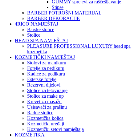
GUMMY sprejevi za raščešljavanje
Stipse
BARBER POTROŠNI MATERIJAL
BARBER DEKORACIJE
4RICO NAMJEŠTAJ
Barske stolice
Stolice
HEAD SPA NAMJEŠTAJ
PLEASURE PROFESSIONAL LUXURY head spa
kozmetika
KOZMETIČKI NAMJEŠTAJ
Stolovi za manikuru
Fotelje za pedikuru
Kadice za pedikuru
Estetske fotelje
Rezervni dijelovi
Stolice za tetoviranje
Stolice za make up
Krevet za masažu
Usisavači za prašinu
Radne stolice
Kozmetička kolica
Kozmetički uređaji
Kozmetički setovi namještaja
KOZMETIKA