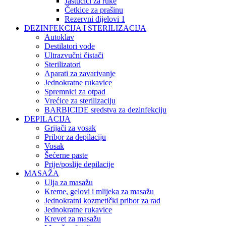
Jastučići za ruke
Četkice za prašinu
Rezervni dijelovi 1
DEZINFEKCIJA I STERILIZACIJA
Autoklav
Destilatori vode
Ultrazvučni čistači
Sterilizatori
Aparati za zavarivanje
Jednokratne rukavice
Spremnici za otpad
Vrećice za sterilizaciju
BARBICIDE sredstva za dezinfekciju
DEPILACIJA
Grijači za vosak
Pribor za depilaciju
Vosak
Šećerne paste
Prije/poslije depilacije
MASAŽA
Ulja za masažu
Kreme, gelovi i mlijeka za masažu
Jednokratni kozmetički pribor za rad
Jednokratne rukavice
Krevet za masažu