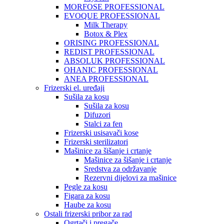
MORFOSE PROFESSIONAL
EVOQUE PROFESSIONAL
Milk Therapy
Botox & Plex
ORISING PROFESSIONAL
REDIST PROFESSIONAL
ABSOLUK PROFESSIONAL
OHANIC PROFESSIONAL
ANEA PROFESSIONAL
Frizerski el. uređaji
Sušila za kosu
Sušila za kosu
Difuzori
Stalci za fen
Frizerski usisavači kose
Frizerski sterilizatori
Mašinice za šišanje i crtanje
Mašinice za šišanje i crtanje
Sredstva za održavanje
Rezervni dijelovi za mašinice
Pegle za kosu
Figara za kosu
Haube za kosu
Ostali frizerski pribor za rad
Ogrtači i pregače