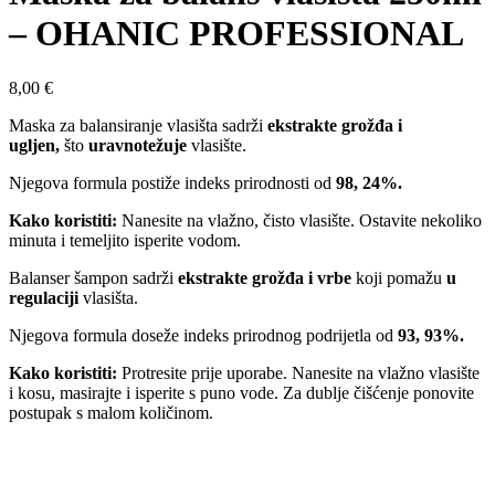
– OHANIC PROFESSIONAL
8,00
€
Maska za balansiranje vlasišta sadrži
ekstrakte grožđa i
ugljen,
što
uravnotežuje
vlasište.
Njegova formula postiže indeks prirodnosti od
98, 24%.
Kako koristiti:
Nanesite na vlažno, čisto vlasište. Ostavite nekoliko
minuta i temeljito isperite vodom.
Balanser šampon sadrži
ekstrakte grožđa i vrbe
koji pomažu
u
regulaciji
vlasišta.
Njegova formula doseže indeks prirodnog podrijetla od
93, 93%.
Kako koristiti:
Protresite prije uporabe. Nanesite na vlažno vlasište
i kosu, masirajte i isperite s puno vode. Za dublje čišćenje ponovite
postupak s malom količinom.