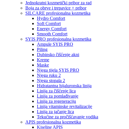
Jednokratni kozmetički pribor za rad
Boja za obrve i trepavice + pribor
SILCARE profesionalna kozmetika
Hydro Comfort
Soft Comfort
Energy Comfort
Smooth Comfort
SYIS PRO profesionalna kozmetika
Ampule SYIS PRO
Piling
Dubinsko čišćenje akni
Kreme
Maske
Njega tijela SYIS PRO
Njega ruku 2
Njega stopala 2
Hidratantna hijaluronska linija
Linija za čišćenje lica
Linija za pomlađivanje
Linija za regeneraciju
Linija vitaminske revitalizacije
Linija za jačanje lica
Tekućine za pročišćavanje vodika
APIS profesionalna kozmetika
Kiseline APIS