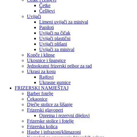
Četke
Češljevi
Uvijači
Limeni uvijači za minival
Papiloti
Uvijači na čičak
Uvijači plastični
Uvijači plišani
Uvijači za minival
Kopče i klipse
Ukosnice i špangice
Jednokratni frizerski pribor za rad
Ukrasi za kosu
Rajfovi
Ukrasne gumice
FRIZERSKI NAMJEŠTAJ
Barber fotelje
Čekaonice
Dječje stolice za šišanje
Frizerski glavoperi
Oprema i rezervni dijelovi
Frizerske stolice i fotelje
Frizerska kolica
Haube i infrazoni/klimazoni