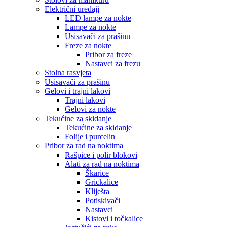
Električni uređaji
LED lampe za nokte
Lampe za nokte
Usisavači za prašinu
Freze za nokte
Pribor za freze
Nastavci za frezu
Stolna rasvjeta
Usisavači za prašinu
Gelovi i trajni lakovi
Trajni lakovi
Gelovi za nokte
Tekućine za skidanje
Tekućine za skidanje
Folije i purcelin
Pribor za rad na noktima
Rašpice i polir blokovi
Alati za rad na noktima
Škarice
Grickalice
Kliješta
Potiskivači
Nastavci
Kistovi i točkalice