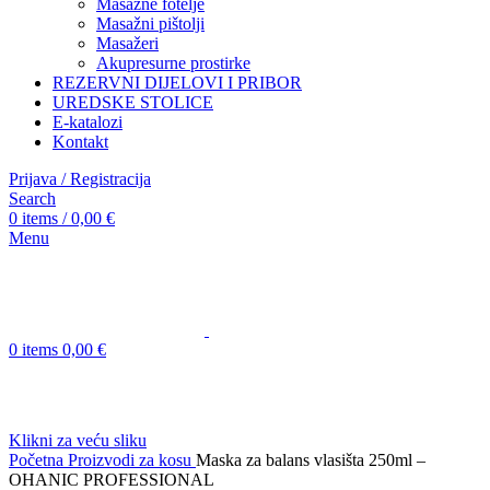
Masažne fotelje
Masažni pištolji
Masažeri
Akupresurne prostirke
REZERVNI DIJELOVI I PRIBOR
UREDSKE STOLICE
E-katalozi
Kontakt
Prijava / Registracija
Search
0
items
/
0,00
€
Menu
0
items
0,00
€
Klikni za veću sliku
Početna
Proizvodi za kosu
Maska za balans vlasišta 250ml –
OHANIC PROFESSIONAL