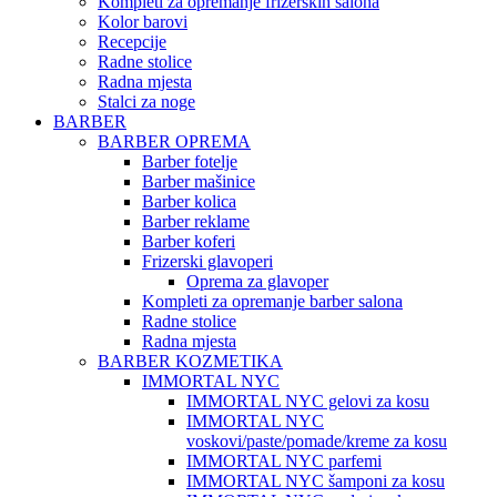
Kompleti za opremanje frizerskih salona
Kolor barovi
Recepcije
Radne stolice
Radna mjesta
Stalci za noge
BARBER
BARBER OPREMA
Barber fotelje
Barber mašinice
Barber kolica
Barber reklame
Barber koferi
Frizerski glavoperi
Oprema za glavoper
Kompleti za opremanje barber salona
Radne stolice
Radna mjesta
BARBER KOZMETIKA
IMMORTAL NYC
IMMORTAL NYC gelovi za kosu
IMMORTAL NYC
voskovi/paste/pomade/kreme za kosu
IMMORTAL NYC parfemi
IMMORTAL NYC šamponi za kosu