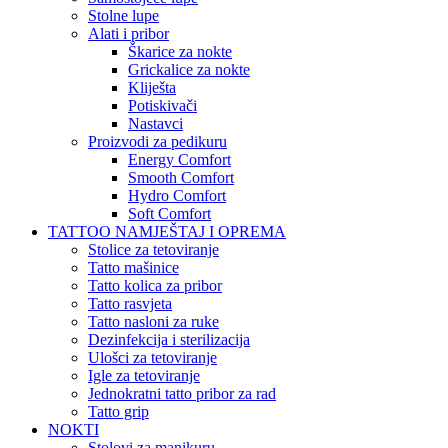
Stolne lupe
Alati i pribor
Škarice za nokte
Grickalice za nokte
Kliješta
Potiskivači
Nastavci
Proizvodi za pedikuru
Energy Comfort
Smooth Comfort
Hydro Comfort
Soft Comfort
TATTOO NAMJEŠTAJ I OPREMA
Stolice za tetoviranje
Tatto mašinice
Tatto kolica za pribor
Tatto rasvjeta
Tatto nasloni za ruke
Dezinfekcija i sterilizacija
Ulošci za tetoviranje
Igle za tetoviranje
Jednokratni tatto pribor za rad
Tatto grip
NOKTI
Stolovi za manikuru