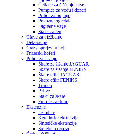
Četkice za čišćenje kose
Pumpice za vodu i dozeri
Pribor za bojanje
Pokazna ogledala
Digitalne vage
Stalci za fen
Glave za vježbanje
Dekoracije
Crazy sprejevi u boji
Frizerski koferi
Pribor za šišanje
Škare za šišanje JAGUAR
Škare za šišanje FENIKS
Škare efilir JAGUAR
Škare efilir FENIKS
Trimeri
Britve
Stalci za škare
Futrole za škare
Ekstenzije
Lemilice
Keratinske ekstenzije
Sintetičke ekstenzije
Sintetički repovi
Četke i češljevi