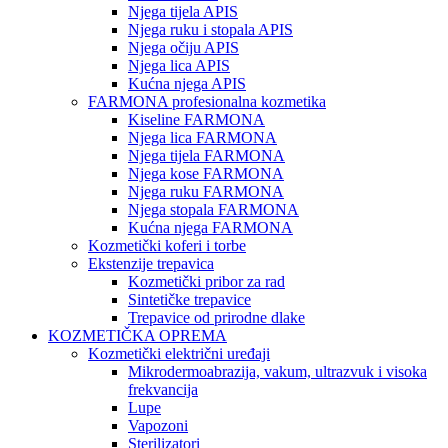
Njega tijela APIS
Njega ruku i stopala APIS
Njega očiju APIS
Njega lica APIS
Kućna njega APIS
FARMONA profesionalna kozmetika
Kiseline FARMONA
Njega lica FARMONA
Njega tijela FARMONA
Njega kose FARMONA
Njega ruku FARMONA
Njega stopala FARMONA
Kućna njega FARMONA
Kozmetički koferi i torbe
Ekstenzije trepavica
Kozmetički pribor za rad
Sintetičke trepavice
Trepavice od prirodne dlake
KOZMETIČKA OPREMA
Kozmetički električni uređaji
Mikrodermoabrazija, vakum, ultrazvuk i visoka
frekvancija
Lupe
Vapozoni
Sterilizatori