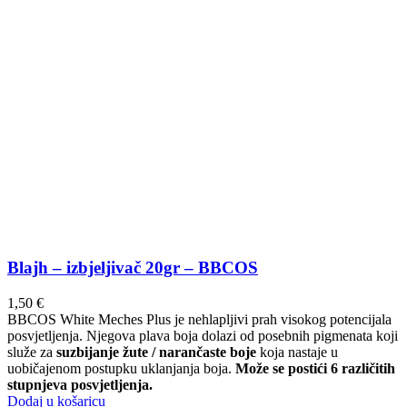
Blajh – izbjeljivač 20gr – BBCOS
1,50
€
BBCOS White Meches Plus je nehlapljivi prah visokog potencijala
posvjetljenja. Njegova plava boja dolazi od posebnih pigmenata koji
služe za
suzbijanje žute / narančaste boje
koja nastaje u
uobičajenom postupku uklanjanja boja.
Može se postići 6 različitih
stupnjeva posvjetljenja.
Dodaj u košaricu