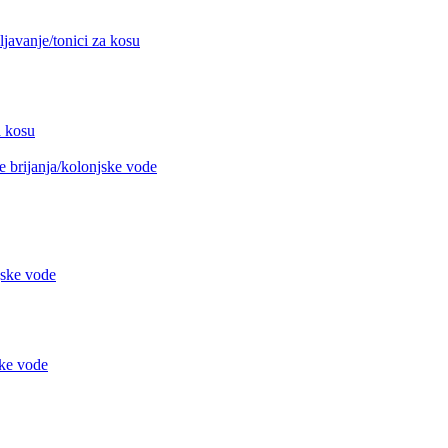
avanje/tonici za kosu
 kosu
 brijanja/kolonjske vode
jske vode
ke vode