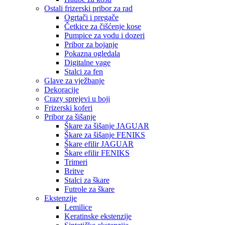
Ostali frizerski pribor za rad
Ogrtači i pregače
Četkice za čišćenje kose
Pumpice za vodu i dozeri
Pribor za bojanje
Pokazna ogledala
Digitalne vage
Stalci za fen
Glave za vježbanje
Dekoracije
Crazy sprejevi u boji
Frizerski koferi
Pribor za šišanje
Škare za šišanje JAGUAR
Škare za šišanje FENIKS
Škare efilir JAGUAR
Škare efilir FENIKS
Trimeri
Britve
Stalci za škare
Futrole za škare
Ekstenzije
Lemilice
Keratinske ekstenzije