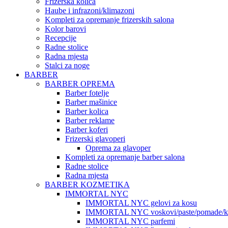
Frizerska kolica
Haube i infrazoni/klimazoni
Kompleti za opremanje frizerskih salona
Kolor barovi
Recepcije
Radne stolice
Radna mjesta
Stalci za noge
BARBER
BARBER OPREMA
Barber fotelje
Barber mašinice
Barber kolica
Barber reklame
Barber koferi
Frizerski glavoperi
Oprema za glavoper
Kompleti za opremanje barber salona
Radne stolice
Radna mjesta
BARBER KOZMETIKA
IMMORTAL NYC
IMMORTAL NYC gelovi za kosu
IMMORTAL NYC voskovi/paste/pomade/kr
IMMORTAL NYC parfemi