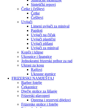
Sintetičke ekstenzije
Sintetički repovi
Četke i češljevi
Četke
Češljevi
Uvijači
Limeni uvijači za minival
Papiloti
Uvijači na čičak
Uvijači plastični
Uvijači plišani
Uvijači za minival
Kopče i klipse
Ukosnice i špangice
Jednokratni frizerski pribor za rad
Ukrasi za kosu
Rajfovi
Ukrasne gumice
FRIZERSKI NAMJEŠTAJ
Barber fotelje
Čekaonice
Dječje stolice za šišanje
Frizerski glavoperi
Oprema i rezervni dijelovi
Frizerske stolice i fotelje