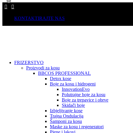
0
KONTAKTIRAJTE NAS
FRIZERSTVO
Proizvodi za kosu
BBCOS PROFESSIONAL
Detox kose
Boje za kosu i hidrogeni
InnovationEvo
Polutrajne boje za kosu
Boje za trepavice i obrve
Skidači boje
Izbjeljivanje kose
Trajna Ondulacija
Šamponi za kosu
Maske za kosu i regeneratori
Pjene i lakovi