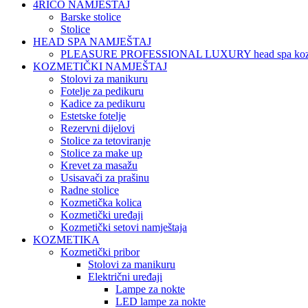
4RICO NAMJEŠTAJ
Barske stolice
Stolice
HEAD SPA NAMJEŠTAJ
PLEASURE PROFESSIONAL LUXURY head spa koz
KOZMETIČKI NAMJEŠTAJ
Stolovi za manikuru
Fotelje za pedikuru
Kadice za pedikuru
Estetske fotelje
Rezervni dijelovi
Stolice za tetoviranje
Stolice za make up
Krevet za masažu
Usisavači za prašinu
Radne stolice
Kozmetička kolica
Kozmetički uređaji
Kozmetički setovi namještaja
KOZMETIKA
Kozmetički pribor
Stolovi za manikuru
Električni uređaji
Lampe za nokte
LED lampe za nokte