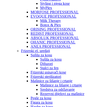
Styling i njega kose
MyPlex
MORFOSE PROFESSIONAL
EVOQUE PROFESSIONAL
Milk Therapy
Botox & Plex
ORISING PROFESSIONAL
REDIST PROFESSIONAL
ABSOLUK PROFESSIONAL
OHANIC PROFESSIONAL
ANEA PROFESSIONAL
Frizerski el. uređaji
Sušila za kosu
Sušila za kosu
Difuzori
Stalci za fen
Frizerski usisavači kose
Frizerski sterilizatori
Mašinice za šišanje i crtanje
Mašinice za šišanje i crtanje
Sredstva za održavanje
Rezervni dijelovi za mašinice
Pegle za kosu
Figara za kosu
Haube za kosu