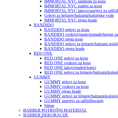
IMMORTAL NYC šamponi za kosu
IMMORTAL NYC puderi za kosu
IMMORTAL NYC lakovi/sprejevi za raščešlj
Gelovi za brijanje/balzami/kolonjske vode
IMMORTAL NYC njega brade
BANDIDO
BANDIDO gelovi za kosu
BANDIDO voskovi/paste/pomade/kreme za
BANDIDO njega kose
BANDIDO gelovi za brijanje/balzami poslije
BANDIDO njega brade
RED ONE
RED ONE gelovi za kosu
RED ONE voskovi za kosu
RED ONE lakovi/puderi/tonici
RED ONE gelovi za brijanje/balzami/kolon
GUMMY
GUMMY gelovi za kosu
GUMMY voskovi za kosu
GUMMY njega brade
GUMMY gelovi za brijanje/balzami/kolonjs
GUMMY sprejevi za raščešljavanje
Stipse
BARBER POTROŠNI MATERIJAL
BARBER DEKORACIJE