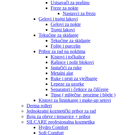
Usisavači za prašinu
Freze za nokte
Nastavci za frezu
Gelovi i trajni lakovi
Gelovi za nokte
Trajni lakovi
Tekućine za skidanje
Tekućine za skidanje
Folije i purcelin
Pribor za rad na noktima
Kistovi i točkalice
Rašpice i polir blokovi
Jastučići za ruke
Metalni alat
Ruke i prsti za vježbanje
Lepeze za uzorke
Separatori i četkice za čišćenje
Tipse ( mliječne, prozirne i bijele )
Kistovi za šminkanje i make-up setovi
Derma rolleri
Jednokratni kozmetički pribor za rad
Boja za obrve i trepavice + pribor
SILCARE profesionalna kozmetika
Hydro Comfort
Soft Comfort