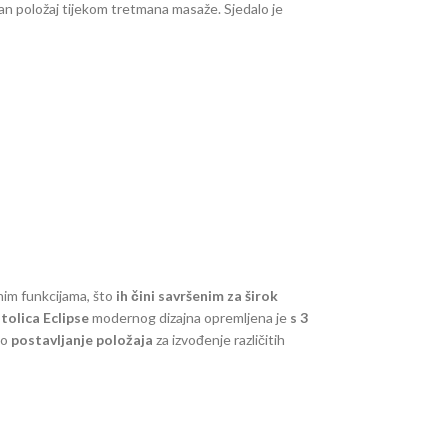
an položaj tijekom tretmana masaže. Sjedalo je
pcu olakšava da sjedne na sjedalo.
nim funkcijama, što
ih čini savršenim za širok
tolica Eclipse
modernog dizajna opremljena je
s 3
ko
postavljanje položaja
za izvođenje različitih
ez napora podesiti u
3 ravnine
- podesiva je po visini,
iti u udoban
položaj kauča
, što vam omogućuje
rškom za više korisnike. Na desnoj strani sjedala nalazi
tora: 3 Boja: nijanse crne Materijal presvlake: