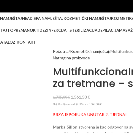
 NAMJEŠTAJ
HEAD SPA NAMJEŠTAJ
KOZMETIČKI NAMJEŠTAJ
KOZMETIK
TAJ I OPREMA
NOKTI
DEZINFEKCIJA I STERILIZACIJA
DEPILACIJA
MASAŽ
KATALOZI
KONTAKT
Početna
Kozmetički namještaj
Multifunkcio
Natrag na proizvode
Multifunkcionaln
za tretmane – s
1,561,50
€
1,735,00
€
Najniža cijena u zadnjih 30 dana:
1,561,50
€
BRZA ISPORUKA UNUTAR 2. TJEDNA!
Marka Sillon
stvorena je kao odgovor na sv