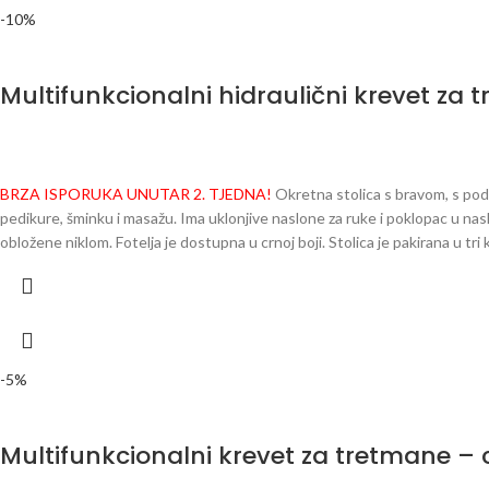
sintetička koža Punjenje sjedala: pjena Upravljanje: daljinski upravljač
-10%
Multifunkcionalni hidraulični krevet za 
BRZA ISPORUKA UNUTAR 2. TJEDNA!
Okretna stolica s bravom, s podi
pedikure, šminku i masažu. Ima uklonjive naslone za ruke i poklopac u na
obložene niklom. Fotelja je dostupna u crnoj boji. Stolica je pakirana u tri 
aktuatora i stolice 5 kom. 2. paket: - pokretač 3. paket: - sjedalo s kapom 
montažu - Jamstvo Dimenzije fotelje: - sjedalo u ležećem položaju s naslo
-5%
Multifunkcionalni krevet za tretmane – c