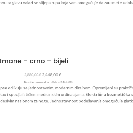
lonu za glavu nalazi se slijepa rupa koja vam omogućuje da zauzmete udob
noge je ručno podesiv. Nasloni za ruke mogu se podići prema gore, što ku
etmane – crno – bijeli
2,448,00
€
2,880,00
€
Najniža cijena u zadnjih 30 dana:
2,448,00
€
ipse
odlikuju se jednostavnim, modernim dizajnom. Opremljeni su praktič
kao i specijalističkim medicinskim ordinacijama.
Električna kozmetička s
no podesivim naslonom za noge. Jednostavnost podešavanja omogućuje glat
ijeru. Uz
pomoć jednostavnog daljinskog upravljača
, stolicu možete b
nagiba oslonca za noge. Zahvaljujući tome, stolicu možete glatko smjest
uno rasklopi, doseže duljinu
od preko 2,3 metra
, što ga čini izvrsnom pod
va pohranu i osigurava da je uvijek pri ruci.
Podaci:
Tip: električni Broj mo