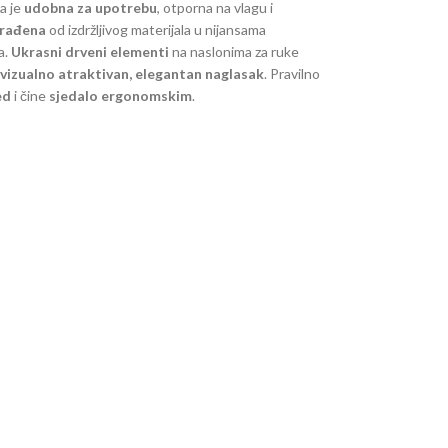
a je
udobna za upotrebu
, otporna na vlagu i
zrađena
od izdržljivog materijala u nijansama
a.
Ukrasni drveni elementi
na naslonima za ruke
vizualno atraktivan, elegantan naglasak
. Pravilno
ed
i čine
sjedalo ergonomskim
.