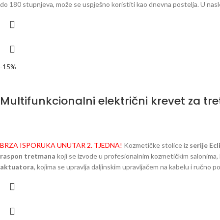
do 180 stupnjeva, može se uspješno koristiti kao dnevna postelja. U nas
prekriveno visokokvalitetnom eko kožom koja se lako njeguje. Naslon za 
Raspon podešavanja visine 72-89,5 cm
Dimenzija:
138 x 65 x 65 cm
-15%
Multifunkcionalni električni krevet za tr
BRZA ISPORUKA UNUTAR 2. TJEDNA!
Kozmetičke stolice iz
serije Ecl
raspon tretmana
koji se izvode u profesionalnim kozmetičkim salonima, 
aktuatora
, kojima se upravlja daljinskim upravljačem na kabelu i ruč
tretmana, a minimalistička završna obrada radit će u gotovo svakom inter
naslon i kolijevka. Osim toga,
ručna poluga
omogućuje postavljanje kuta 
udobno provođenje
tretmana lica i tijela
na njoj. Štoviše, kada se potp
se posebna metalna
ručka za vješanje daljinskog upravljača
. To olakša