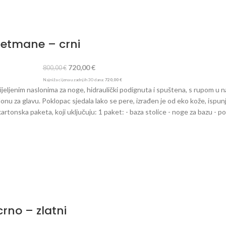
, ručno Jamstvo: jedna godina Snaga: 200 W Napon: 220-230 V
tretmane – crni
720,00
€
800,00
€
Najniža cijena u zadnjih 30 dana:
720,00
€
jeljenim naslonima za noge, hidraulički podignuta i spuštena, s rupom u n
slonu za glavu. Poklopac sjedala lako se pere, izrađen je od eko kože, is
kartonska paketa, koji uključuju: 1 paket: - baza stolice - noge za bazu - po
za glavu - nasloni za ruke 2 kom. - vodiči za pričvršćivanje oslonca za noge
nom za glavu 63 x 180 cm - visina min. 64 cm - visina max. 80 cm Europska 
rno – zlatni