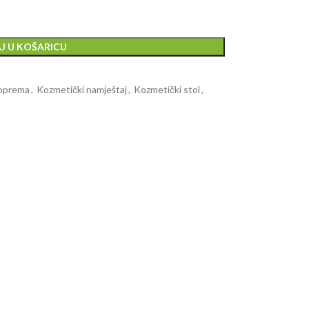
J U KOŠARICU
oprema
,
Kozmetički namještaj
,
Kozmetički stol
,