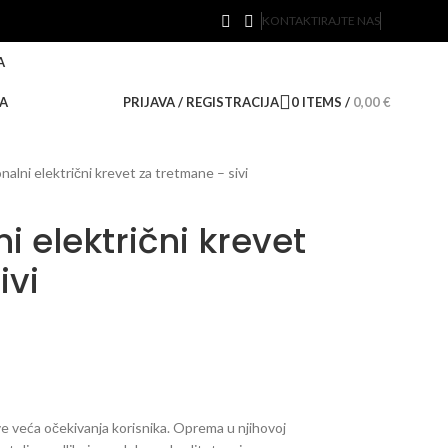
KONTAKTIRAJTE NAS
A
A
PRIJAVA / REGISTRACIJA
0
ITEMS
/
0,00
€
nalni električni krevet za tretmane – sivi
i električni krevet
ivi
e veća očekivanja korisnika. Oprema u njihovoj