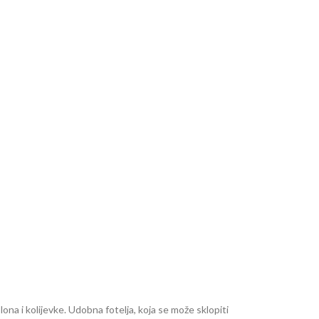
dan za sve tipove masaža. Podešavanjem naslona za
sno o tretmanu.
na i kolijevke. Udobna fotelja, koja se može sklopiti