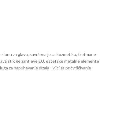
aslonu za glavu, savršena je za kozmetiku, tretmane
punjava stroge zahtjeve EU, estetske metalne elemente
luga za napuhavanje dizala - vijci za pričvršćivanje
 i naslona 4 kom. - Poklopac cilindra - Upute za
verzija - baza 55 x 106,5 cm