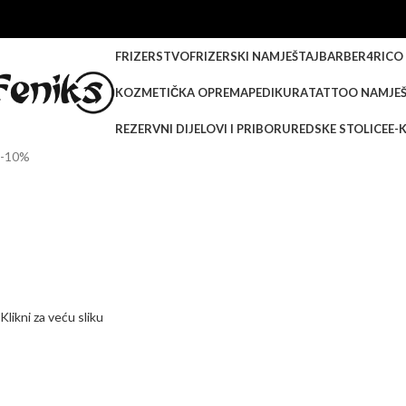
FRIZERSTVO
FRIZERSKI NAMJEŠTAJ
BARBER
4RICO
KOZMETIČKA OPREMA
PEDIKURA
TATTOO NAMJEŠ
REZERVNI DIJELOVI I PRIBOR
UREDSKE STOLICE
E-
-10%
Klikni za veću sliku