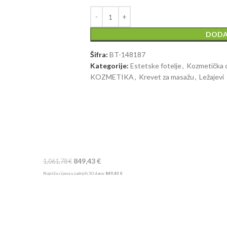
DODA
Šifra:
BT-148187
Kategorije:
Estetske fotelje
,
Kozmetička 
KOZMETIKA
,
Krevet za masažu
,
Ležajevi
849,43
€
1,061,78
€
Najniža cijena u zadnjih 30 dana:
849,43
€