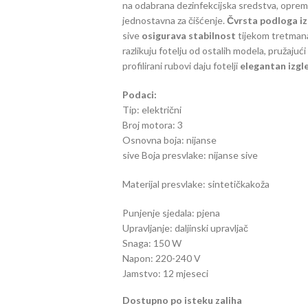
na odabrana dezinfekcijska sredstva, oprem
jednostavna za čišćenje.
Čvrsta podloga i
sive
osigurava stabilnost
tijekom tretman
razlikuju fotelju od ostalih modela, pružajući
profilirani rubovi daju fotelji
elegantan izgl
Podaci:
Tip: električni
Broj motora: 3
Osnovna boja: nijanse
sive Boja presvlake: nijanse sive
Materijal presvlake: sintetičkakoža
Punjenje sjedala: pjena
Upravljanje: daljinski upravljač
Snaga: 150 W
Napon: 220-240 V
Jamstvo: 12 mjeseci
Dostupno po isteku zaliha