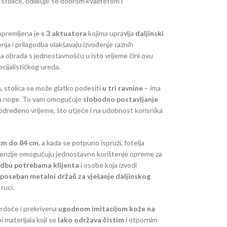
stolice, odlikuje se dobrom kvalitetom i
premljena je
s 3 aktuatora
kojima upravlja
daljinski
nja i prilagodba olakšavaju izvođenje raznih
a obrada s jednostavnošću u isto vrijeme čini ovu
cijalističkog ureda.
a
, stolica se može glatko podesiti
u tri ravnine
– ima
 za noge. To vam omogućuje
slobodno postavljanje
određeno vrijeme, što utječe i na udobnost korisnika
cm do 84 cm
, a kada se potpuno ispruži, fotelja
enzije omogućuju jednostavno korištenje opreme za
odbu potrebama klijenta
i osobe koja izvodi
poseban metalni držač za vješanje daljinskog
 ruci.
vrdoće i prekrivena
ugodnom imitacijom kože na
i materijala koji se
lako održava čistim
i otpornim