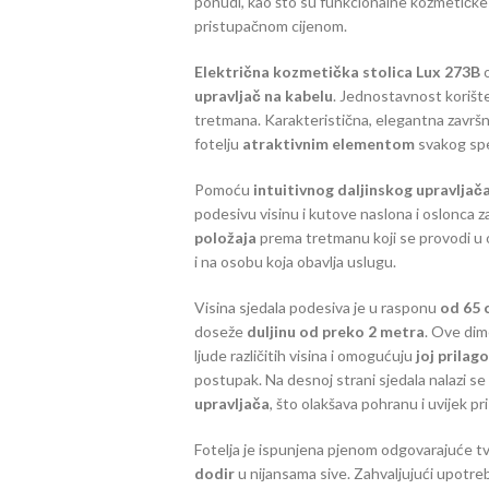
ponudi, kao što su funkcionalne kozmetičke 
pristupačnom cijenom.
Električna kozmetička stolica Lux 273B
o
upravljač na kabelu
. Jednostavnost korište
tretmana. Karakteristična, elegantna završn
fotelju
atraktivnim elementom
svakog spe
Pomoću
intuitivnog daljinskog upravljač
podesivu visinu i kutove naslona i oslonca
položaja
prema tretmanu koji se provodi u 
i na osobu koja obavlja uslugu.
Visina sjedala podesiva je u rasponu
od 65 
doseže
duljinu od preko 2 metra
. Ove dim
ljude različitih visina i omogućuju
joj prilag
postupak. Na desnoj strani sjedala nalazi se
upravljača
, što olakšava pohranu i uvijek pri
Fotelja je ispunjena pjenom odgovarajuće t
dodir
u nijansama sive. Zahvaljujući upotreb