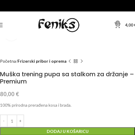
1
4,00
Klikni za veću sliku
Početna
Frizerski pribor i oprema
Muška trening pupa sa stalkom za držanje –
Premium
80,00
€
100% prirodna prerađena kosa i brada.
DODAJ U KOŠARICU