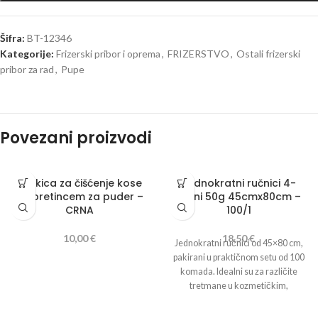
Šifra:
BT-12346
Kategorije:
Frizerski pribor i oprema
,
FRIZERSTVO
,
Ostali frizerski
pribor za rad
,
Pupe
Povezani proizvodi
Četkica za čišćenje kose
Jednokratni ručnici 4-
sa pretincem za puder –
slojni 50g 45cmx80cm –
CRNA
100/1
10,00
€
18,50
€
Jednokratni ručnici od 45×80 cm,
pakirani u praktičnom setu od 100
komada. Idealni su za različite
tretmane u kozmetičkim,
frizerskim , pedikerskim i
medicinskim salonima, pružajući