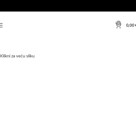
0
0,00
Klikni za veću sliku