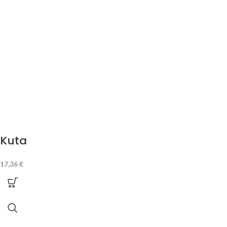
Kuta
17,36
€