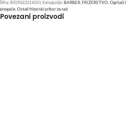
Šifra:
8019622216531
Kategorije:
BARBER
,
FRIZERSTVO
,
Ogrtači i
pregače
,
Ostali frizerski pribor za rad
Povezani proizvodi