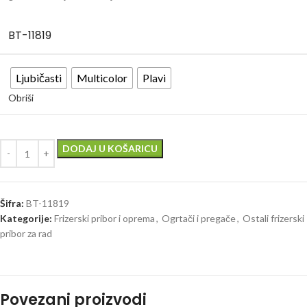
BT-11819
Ljubičasti
Multicolor
Plavi
Obriši
DODAJ U KOŠARICU
Šifra:
BT-11819
Kategorije:
Frizerski pribor i oprema
,
Ogrtači i pregače
,
Ostali frizerski
pribor za rad
Povezani proizvodi