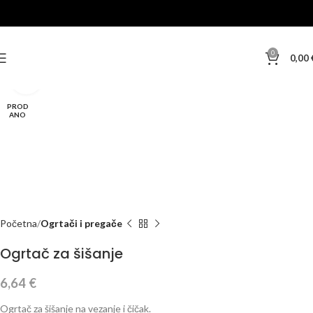
0
0,00
Klikni za veću sliku
PROD
ANO
Početna
Ogrtači i pregače
Ogrtač za šišanje
6,64
€
Ogrtač za šišanje na vezanje i čičak.