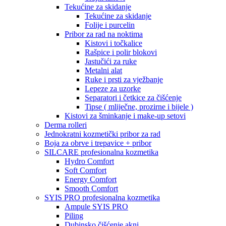
Tekućine za skidanje
Tekućine za skidanje
Folije i purcelin
Pribor za rad na noktima
Kistovi i točkalice
Rašpice i polir blokovi
Jastučići za ruke
Metalni alat
Ruke i prsti za vježbanje
Lepeze za uzorke
Separatori i četkice za čišćenje
Tipse ( mliječne, prozirne i bijele )
Kistovi za šminkanje i make-up setovi
Derma rolleri
Jednokratni kozmetički pribor za rad
Boja za obrve i trepavice + pribor
SILCARE profesionalna kozmetika
Hydro Comfort
Soft Comfort
Energy Comfort
Smooth Comfort
SYIS PRO profesionalna kozmetika
Ampule SYIS PRO
Piling
Dubinsko čišćenje akni