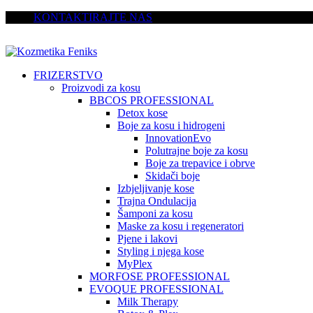
KONTAKTIRAJTE NAS
FRIZERSTVO
Proizvodi za kosu
BBCOS PROFESSIONAL
Detox kose
Boje za kosu i hidrogeni
InnovationEvo
Polutrajne boje za kosu
Boje za trepavice i obrve
Skidači boje
Izbjeljivanje kose
Trajna Ondulacija
Šamponi za kosu
Maske za kosu i regeneratori
Pjene i lakovi
Styling i njega kose
MyPlex
MORFOSE PROFESSIONAL
EVOQUE PROFESSIONAL
Milk Therapy