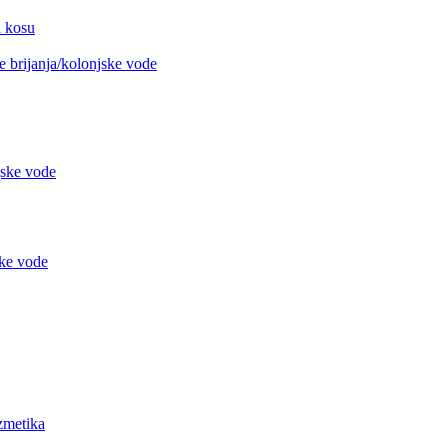
 kosu
 brijanja/kolonjske vode
jske vode
ke vode
metika