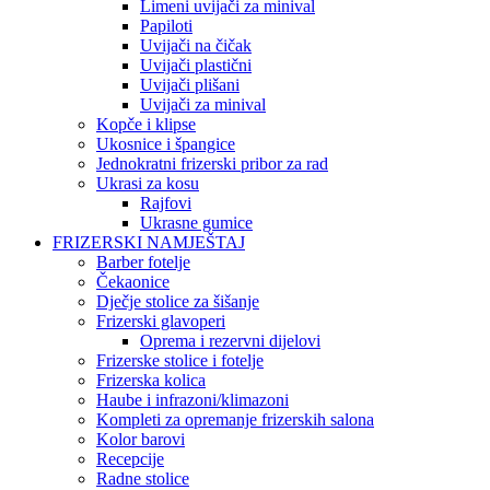
Limeni uvijači za minival
Papiloti
Uvijači na čičak
Uvijači plastični
Uvijači plišani
Uvijači za minival
Kopče i klipse
Ukosnice i špangice
Jednokratni frizerski pribor za rad
Ukrasi za kosu
Rajfovi
Ukrasne gumice
FRIZERSKI NAMJEŠTAJ
Barber fotelje
Čekaonice
Dječje stolice za šišanje
Frizerski glavoperi
Oprema i rezervni dijelovi
Frizerske stolice i fotelje
Frizerska kolica
Haube i infrazoni/klimazoni
Kompleti za opremanje frizerskih salona
Kolor barovi
Recepcije
Radne stolice