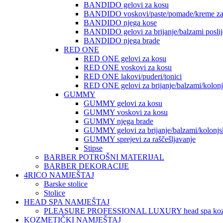
BANDIDO gelovi za kosu
BANDIDO voskovi/paste/pomade/kreme za
BANDIDO njega kose
BANDIDO gelovi za brijanje/balzami poslije
BANDIDO njega brade
RED ONE
RED ONE gelovi za kosu
RED ONE voskovi za kosu
RED ONE lakovi/puderi/tonici
RED ONE gelovi za brijanje/balzami/kolon
GUMMY
GUMMY gelovi za kosu
GUMMY voskovi za kosu
GUMMY njega brade
GUMMY gelovi za brijanje/balzami/kolonjs
GUMMY sprejevi za raščešljavanje
Stipse
BARBER POTROŠNI MATERIJAL
BARBER DEKORACIJE
4RICO NAMJEŠTAJ
Barske stolice
Stolice
HEAD SPA NAMJEŠTAJ
PLEASURE PROFESSIONAL LUXURY head spa koz
KOZMETIČKI NAMJEŠTAJ