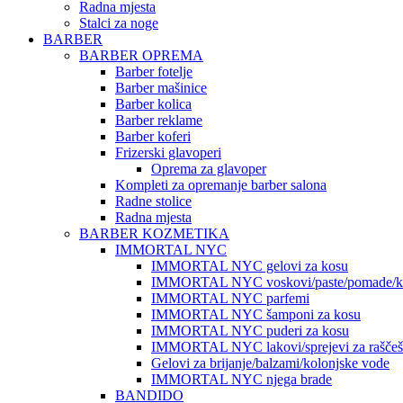
Radna mjesta
Stalci za noge
BARBER
BARBER OPREMA
Barber fotelje
Barber mašinice
Barber kolica
Barber reklame
Barber koferi
Frizerski glavoperi
Oprema za glavoper
Kompleti za opremanje barber salona
Radne stolice
Radna mjesta
BARBER KOZMETIKA
IMMORTAL NYC
IMMORTAL NYC gelovi za kosu
IMMORTAL NYC voskovi/paste/pomade/kr
IMMORTAL NYC parfemi
IMMORTAL NYC šamponi za kosu
IMMORTAL NYC puderi za kosu
IMMORTAL NYC lakovi/sprejevi za raščešlj
Gelovi za brijanje/balzami/kolonjske vode
IMMORTAL NYC njega brade
BANDIDO