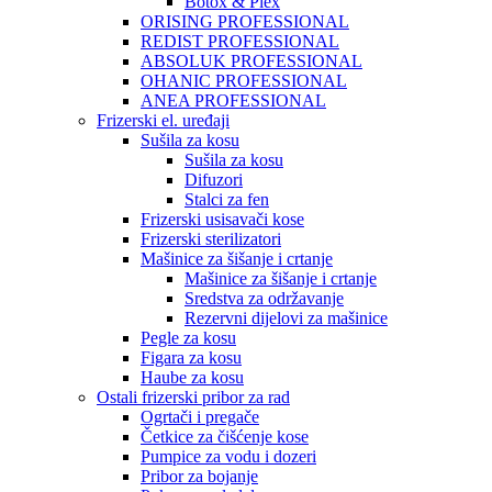
Botox & Plex
ORISING PROFESSIONAL
REDIST PROFESSIONAL
ABSOLUK PROFESSIONAL
OHANIC PROFESSIONAL
ANEA PROFESSIONAL
Frizerski el. uređaji
Sušila za kosu
Sušila za kosu
Difuzori
Stalci za fen
Frizerski usisavači kose
Frizerski sterilizatori
Mašinice za šišanje i crtanje
Mašinice za šišanje i crtanje
Sredstva za održavanje
Rezervni dijelovi za mašinice
Pegle za kosu
Figara za kosu
Haube za kosu
Ostali frizerski pribor za rad
Ogrtači i pregače
Četkice za čišćenje kose
Pumpice za vodu i dozeri
Pribor za bojanje