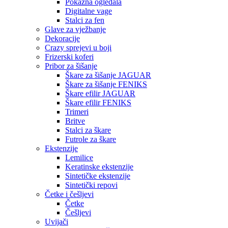
Pokazna ogledala
Digitalne vage
Stalci za fen
Glave za vježbanje
Dekoracije
Crazy sprejevi u boji
Frizerski koferi
Pribor za šišanje
Škare za šišanje JAGUAR
Škare za šišanje FENIKS
Škare efilir JAGUAR
Škare efilir FENIKS
Trimeri
Britve
Stalci za škare
Futrole za škare
Ekstenzije
Lemilice
Keratinske ekstenzije
Sintetičke ekstenzije
Sintetički repovi
Četke i češljevi
Četke
Češljevi
Uvijači