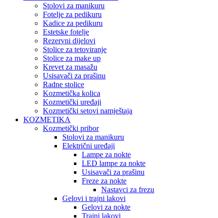
Stolovi za manikuru
Fotelje za pedikuru
Kadice za pedikuru
Estetske fotelje
Rezervni dijelovi
Stolice za tetoviranje
Stolice za make up
Krevet za masažu
Usisavači za prašinu
Radne stolice
Kozmetička kolica
Kozmetički uređaji
Kozmetički setovi namještaja
KOZMETIKA
Kozmetički pribor
Stolovi za manikuru
Električni uređaji
Lampe za nokte
LED lampe za nokte
Usisavači za prašinu
Freze za nokte
Nastavci za frezu
Gelovi i trajni lakovi
Gelovi za nokte
Trajni lakovi