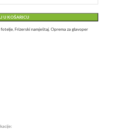
J U KOŠARICU
 fotelje
,
Frizerski namještaj
,
Oprema za glavoper
kacije: