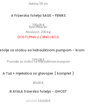
Boja presvlake: Crna
dubina 5
8
cm
A Frizerska fotelja SAGE – FENIKS
700,00
€
Specifikacije:
Nosivost: 200 kg
DOSTUPNA U CRNOJ BOJI
Podesiva visina
Materijal postolja: Kromirano željezo
stolje za stolicu sa hidrauličnom pumpom – krom
Boja postolja: Krom
Presvlaka: EKO koža
199,08
€
Postolje za stolicu sa hidrauličnom pumpom
Boja presvlake: Crna
Dužina: 61 cm
A Tuš + mješalica za glavoper ( komplet )
Širina: 51 cm
Visina: 46-59 cm
80,00
€
B AYALA frizerska fotelja – GHOST
510,00
€
637,50
€