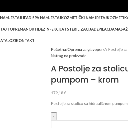
 NAMJEŠTAJ
HEAD SPA NAMJEŠTAJ
KOZMETIČKI NAMJEŠTAJ
KOZMETIK
TAJ I OPREMA
NOKTI
DEZINFEKCIJA I STERILIZACIJA
DEPILACIJA
MASAŽ
KATALOZI
KONTAKT
Početna
Oprema za glavoper
A Postolje z
Natrag na proizvode
A Postolje za stoli
pumpom – krom
179,18
€
Postolje za stolicu sa hidrauličnom pumpom