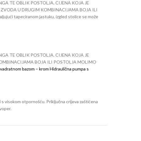
A TE OBLIK POSTOLJA. CIJENA KOJA JE
ROIZVODA U DRUGIM KOMBINACIJAMA BOJA ILI
jući tapeciranom jastuku, izgled stolice se može
mpa s pauk ili kvadratnom bazom – krom Hidraulična
narudžbe verzije s osloncem za noge u crnoj ili
upotrebe kemikalija.
A TE OBLIK POSTOLJA. CIJENA KOJA JE
 KOMBINACIJAMA BOJA ILI POSTOLJA MOLIMO
i kvadratnom bazom – krom
Hidraulična pumpa s
verzije s osloncem za noge.
NAPOMENA: Krom
ja
i s visokom otpornošću. Priključna crijeva zaštićena
avoper.