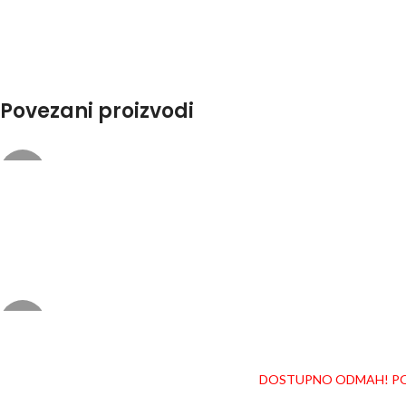
Povezani proizvodi
-20%
-30%
DOSTUPNO ODMAH!
PO