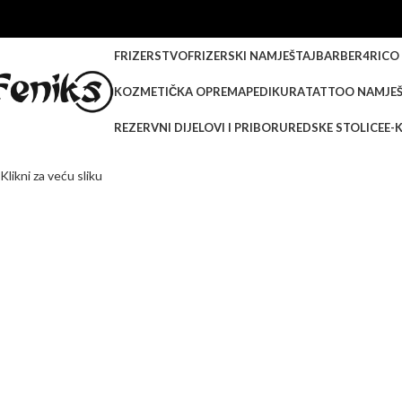
FRIZERSTVO
FRIZERSKI NAMJEŠTAJ
BARBER
4RICO
KOZMETIČKA OPREMA
PEDIKURA
TATTOO NAMJEŠ
REZERVNI DIJELOVI I PRIBOR
UREDSKE STOLICE
E-
Klikni za veću sliku