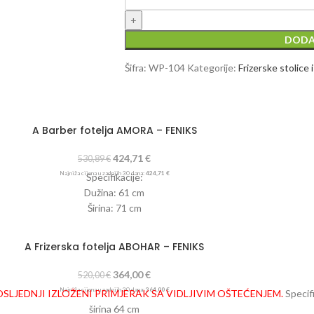
DODA
Šifra:
WP-104
Kategorije:
Frizerske stolice i
A Barber fotelja AMORA – FENIKS
424,71
€
530,89
€
Najniža cijena u zadnjih 30 dana:
424,71
€
Specifikacije:
Dužina: 61 cm
Širina: 71 cm
Visina: 54-67 cm
Nosivost: 200 kg
A Frizerska fotelja ABOHAR – FENIKS
Podesiva visina te naslon za leđa i jastučić za glavu
Materijal postolja: Kromirano željezo
364,00
€
520,00
€
Boja postolja: Krom
Najniža cijena u zadnjih 30 dana:
364,00
€
SLJEDNJI IZLOŽENI PRIMJERAK SA VIDLJIVIM OŠTEĆENJEM.
Specifi
Presvlaka: EKO koža
širina
64
cm