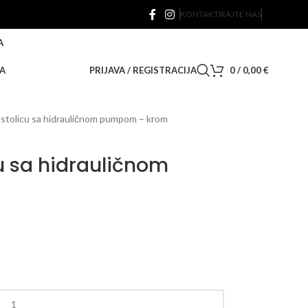
KONTAKTIRAJTE NAS
A
A
PRIJAVA / REGISTRACIJA
0
/
0,00
€
a stolicu sa hidrauličnom pumpom – krom
cu sa hidrauličnom