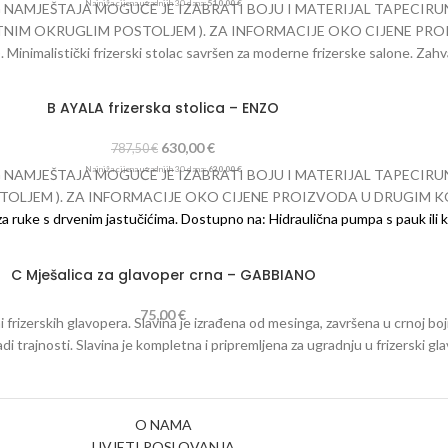
Najniža cijena u zadnjih 30 dana:
510,00
€
AMJEŠTAJA MOGUĆE JE IZABRATI BOJU I MATERIJAL TAPECIRUNG
LATNIM OKRUGLIM POSTOLJEM ). ZA INFORMACIJE OKO CIJENE P
stički frizerski stolac savršen za moderne frizerske salone. Zahvalju
plastike. Tapecirani jastuk uključen u cijenu. Dostupno na: Hidraulična pu
zom – zlato Hidraulična pumpa tip TULIP s disk bazom – krom
Mogućnost 
B AYALA frizerska stolica – ENZO
oje je osjetljiviji, treba ga čistiti brisanjem mekom vlažnom krpom bez 
630,00
€
787,50
€
Najniža cijena u zadnjih 30 dana:
630,00
€
AMJEŠTAJA MOGUĆE JE IZABRATI BOJU I MATERIJAL TAPECIRUNG
OSTOLJEM ). ZA INFORMACIJE OKO CIJENE PROIZVODA U DRUGIM
za ruke s drvenim jastučićima.
Dostupno na:
Hidraulična pumpa s pauk il
to
Hidraulična pumpa tip TULIP s disk bazom – krom
Mogućnost narudžbe 
iviji, treba ga čistiti brisanjem mekom vlažnom krpom bez upotrebe kemikali
C Mješalica za glavoper crna – GABBIANO
75,00
€
 frizerskih glavopera. Slavina je izrađena od mesinga, završena u crnoj boj
i trajnosti. Slavina je kompletna i pripremljena za ugradnju u frizerski gl
O NAMA
UVJETI POSLOVANJA