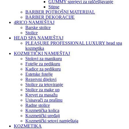
GUMMY sprejevi za raščešljavanje
Stipse
BARBER POTROŠNI MATERIJAL
BARBER DEKORACIJE
4RICO NAMJEŠTAJ
Barske stolice
Stolice
HEAD SPA NAMJEŠTAJ
PLEASURE PROFESSIONAL LUXURY head spa
kozmetika
KOZMETIČKI NAMJEŠTAJ
Stolovi za manikuru
Fotelje za pedikuru
Kadice za pedikuru
Estetske fotelje
Rezervni dijelovi
Stolice za tetoviranje
Stolice za make up
Krevet za masažu
Usisavači za prašinu
Radne stolice
Kozmetička kolica
Kozmetički uređaji
Kozmetički setovi namještaja
KOZMETIKA