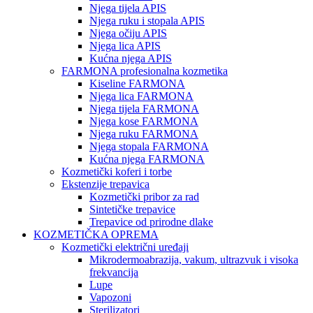
Njega tijela APIS
Njega ruku i stopala APIS
Njega očiju APIS
Njega lica APIS
Kućna njega APIS
FARMONA profesionalna kozmetika
Kiseline FARMONA
Njega lica FARMONA
Njega tijela FARMONA
Njega kose FARMONA
Njega ruku FARMONA
Njega stopala FARMONA
Kućna njega FARMONA
Kozmetički koferi i torbe
Ekstenzije trepavica
Kozmetički pribor za rad
Sintetičke trepavice
Trepavice od prirodne dlake
KOZMETIČKA OPREMA
Kozmetički električni uređaji
Mikrodermoabrazija, vakum, ultrazvuk i visoka
frekvancija
Lupe
Vapozoni
Sterilizatori