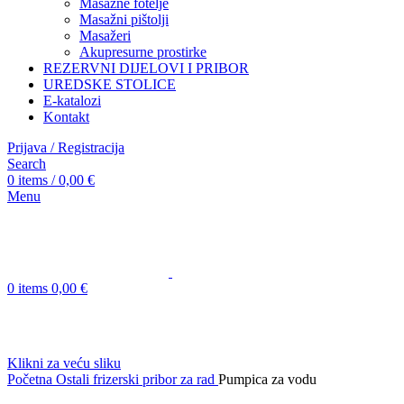
Masažne fotelje
Masažni pištolji
Masažeri
Akupresurne prostirke
REZERVNI DIJELOVI I PRIBOR
UREDSKE STOLICE
E-katalozi
Kontakt
Prijava / Registracija
Search
0
items
/
0,00
€
Menu
0
items
0,00
€
Klikni za veću sliku
Početna
Ostali frizerski pribor za rad
Pumpica za vodu