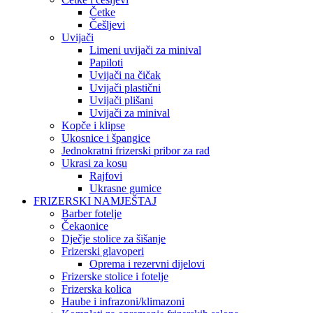
Četke
Češljevi
Uvijači
Limeni uvijači za minival
Papiloti
Uvijači na čičak
Uvijači plastični
Uvijači plišani
Uvijači za minival
Kopče i klipse
Ukosnice i špangice
Jednokratni frizerski pribor za rad
Ukrasi za kosu
Rajfovi
Ukrasne gumice
FRIZERSKI NAMJEŠTAJ
Barber fotelje
Čekaonice
Dječje stolice za šišanje
Frizerski glavoperi
Oprema i rezervni dijelovi
Frizerske stolice i fotelje
Frizerska kolica
Haube i infrazoni/klimazoni