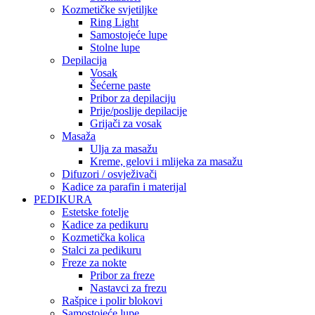
Kozmetičke svjetiljke
Ring Light
Samostojeće lupe
Stolne lupe
Depilacija
Vosak
Šećerne paste
Pribor za depilaciju
Prije/poslije depilacije
Grijači za vosak
Masaža
Ulja za masažu
Kreme, gelovi i mlijeka za masažu
Difuzori / osvježivači
Kadice za parafin i materijal
PEDIKURA
Estetske fotelje
Kadice za pedikuru
Kozmetička kolica
Stalci za pedikuru
Freze za nokte
Pribor za freze
Nastavci za frezu
Rašpice i polir blokovi
Samostojeće lupe