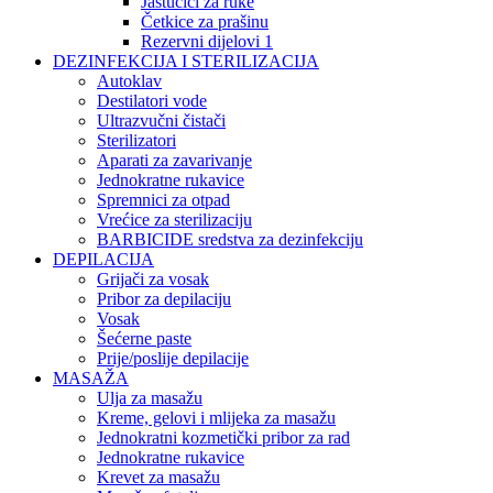
Jastučići za ruke
Četkice za prašinu
Rezervni dijelovi 1
DEZINFEKCIJA I STERILIZACIJA
Autoklav
Destilatori vode
Ultrazvučni čistači
Sterilizatori
Aparati za zavarivanje
Jednokratne rukavice
Spremnici za otpad
Vrećice za sterilizaciju
BARBICIDE sredstva za dezinfekciju
DEPILACIJA
Grijači za vosak
Pribor za depilaciju
Vosak
Šećerne paste
Prije/poslije depilacije
MASAŽA
Ulja za masažu
Kreme, gelovi i mlijeka za masažu
Jednokratni kozmetički pribor za rad
Jednokratne rukavice
Krevet za masažu