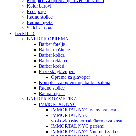
Kompleti za opremanje frizerskih salona
Kolor barovi
Recepcije
Radne stolice
Radna mjesta
Stalci za noge
BARBER
BARBER OPREMA
Barber fotelje
Barber mašinice
Barber kolica
Barber reklame
Barber koferi
Frizerski glavoperi
Oprema za glavoper
Kompleti za opremanje barber salona
Radne stolice
Radna mjesta
BARBER KOZMETIKA
IMMORTAL NYC
IMMORTAL NYC gelovi za kosu
IMMORTAL NYC
voskovi/paste/pomade/kreme za kosu
IMMORTAL NYC parfemi
IMMORTAL NYC šamponi za kosu