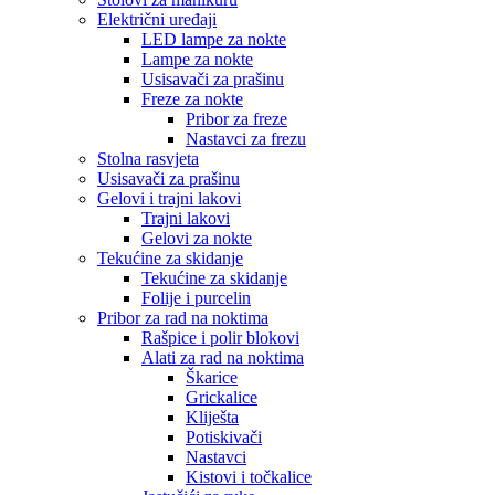
Električni uređaji
LED lampe za nokte
Lampe za nokte
Usisavači za prašinu
Freze za nokte
Pribor za freze
Nastavci za frezu
Stolna rasvjeta
Usisavači za prašinu
Gelovi i trajni lakovi
Trajni lakovi
Gelovi za nokte
Tekućine za skidanje
Tekućine za skidanje
Folije i purcelin
Pribor za rad na noktima
Rašpice i polir blokovi
Alati za rad na noktima
Škarice
Grickalice
Kliješta
Potiskivači
Nastavci
Kistovi i točkalice