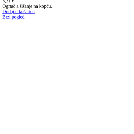
5,31
€
Ogrtač a šišanje na kopču.
Dodaj u košaricu
Brzi pogled