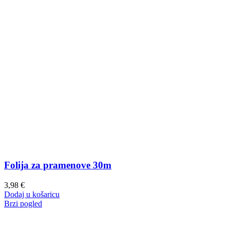
Folija za pramenove 30m
3,98
€
Dodaj u košaricu
Brzi pogled