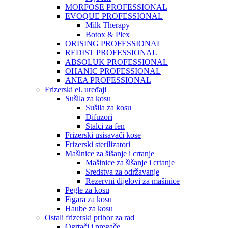
MORFOSE PROFESSIONAL
EVOQUE PROFESSIONAL
Milk Therapy
Botox & Plex
ORISING PROFESSIONAL
REDIST PROFESSIONAL
ABSOLUK PROFESSIONAL
OHANIC PROFESSIONAL
ANEA PROFESSIONAL
Frizerski el. uređaji
Sušila za kosu
Sušila za kosu
Difuzori
Stalci za fen
Frizerski usisavači kose
Frizerski sterilizatori
Mašinice za šišanje i crtanje
Mašinice za šišanje i crtanje
Sredstva za održavanje
Rezervni dijelovi za mašinice
Pegle za kosu
Figara za kosu
Haube za kosu
Ostali frizerski pribor za rad
Ogrtači i pregače