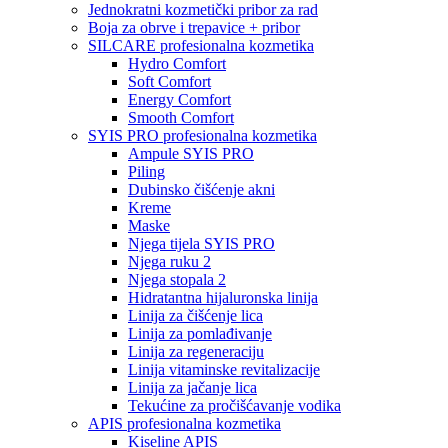
Jednokratni kozmetički pribor za rad
Boja za obrve i trepavice + pribor
SILCARE profesionalna kozmetika
Hydro Comfort
Soft Comfort
Energy Comfort
Smooth Comfort
SYIS PRO profesionalna kozmetika
Ampule SYIS PRO
Piling
Dubinsko čišćenje akni
Kreme
Maske
Njega tijela SYIS PRO
Njega ruku 2
Njega stopala 2
Hidratantna hijaluronska linija
Linija za čišćenje lica
Linija za pomlađivanje
Linija za regeneraciju
Linija vitaminske revitalizacije
Linija za jačanje lica
Tekućine za pročišćavanje vodika
APIS profesionalna kozmetika
Kiseline APIS