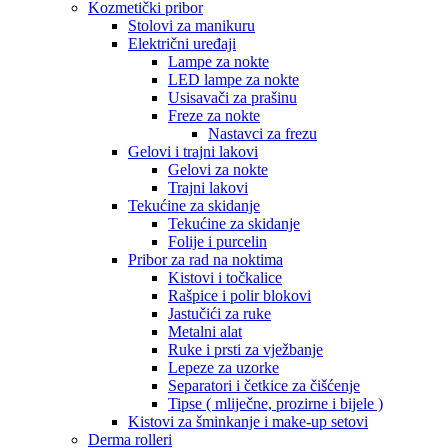
Kozmetički pribor
Stolovi za manikuru
Električni uređaji
Lampe za nokte
LED lampe za nokte
Usisavači za prašinu
Freze za nokte
Nastavci za frezu
Gelovi i trajni lakovi
Gelovi za nokte
Trajni lakovi
Tekućine za skidanje
Tekućine za skidanje
Folije i purcelin
Pribor za rad na noktima
Kistovi i točkalice
Rašpice i polir blokovi
Jastučići za ruke
Metalni alat
Ruke i prsti za vježbanje
Lepeze za uzorke
Separatori i četkice za čišćenje
Tipse ( mliječne, prozirne i bijele )
Kistovi za šminkanje i make-up setovi
Derma rolleri