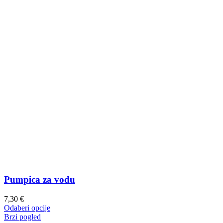
Pumpica za vodu
7,30
€
Ovaj
Odaberi opcije
proizvod
Brzi pogled