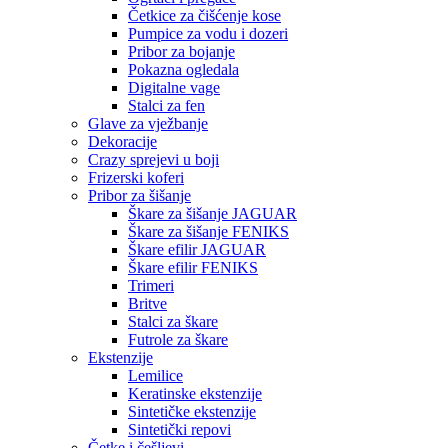
Četkice za čišćenje kose
Pumpice za vodu i dozeri
Pribor za bojanje
Pokazna ogledala
Digitalne vage
Stalci za fen
Glave za vježbanje
Dekoracije
Crazy sprejevi u boji
Frizerski koferi
Pribor za šišanje
Škare za šišanje JAGUAR
Škare za šišanje FENIKS
Škare efilir JAGUAR
Škare efilir FENIKS
Trimeri
Britve
Stalci za škare
Futrole za škare
Ekstenzije
Lemilice
Keratinske ekstenzije
Sintetičke ekstenzije
Sintetički repovi
Četke i češljevi