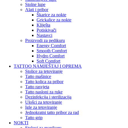
Stolne lupe
Alati i pribor
Škarice za nokte
Grickalice za nokte
Kliješta
Potiskivači
Nastavci
Proizvodi za pedikuru
Energy Comfort
Smooth Comfort
Hydro Comfort
Soft Comfort
TATTOO NAMJEŠTAJ I OPREMA
Stolice za tetoviranje
Tatto mašinice
Tatto kolica za pribor
Tatto rasvjeta
Tatto nasloni za ruke
Dezinfekcija i sterilizacija
Ulošci za tetoviranje
Igle za tetoviranje
Jednokratni tatto pribor za rad
Tatto grip
NOKTI
Stolovi za manikuru