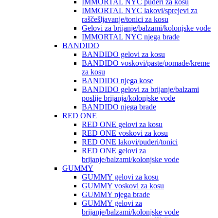
IMMORTAL NYC puderi za kosu
IMMORTAL NYC lakovi/sprejevi za
raščešljavanje/tonici za kosu
Gelovi za brijanje/balzami/kolonjske vode
IMMORTAL NYC njega brade
BANDIDO
BANDIDO gelovi za kosu
BANDIDO voskovi/paste/pomade/kreme
za kosu
BANDIDO njega kose
BANDIDO gelovi za brijanje/balzami
poslije brijanja/kolonjske vode
BANDIDO njega brade
RED ONE
RED ONE gelovi za kosu
RED ONE voskovi za kosu
RED ONE lakovi/puderi/tonici
RED ONE gelovi za
brijanje/balzami/kolonjske vode
GUMMY
GUMMY gelovi za kosu
GUMMY voskovi za kosu
GUMMY njega brade
GUMMY gelovi za
brijanje/balzami/kolonjske vode