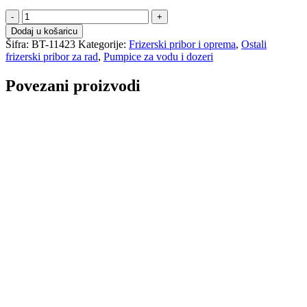
Pumpica
za
Dodaj u košaricu
vodu
Šifra:
BT-11423
Kategorije:
Frizerski pribor i oprema
,
Ostali
količina
frizerski pribor za rad
,
Pumpice za vodu i dozeri
Povezani proizvodi