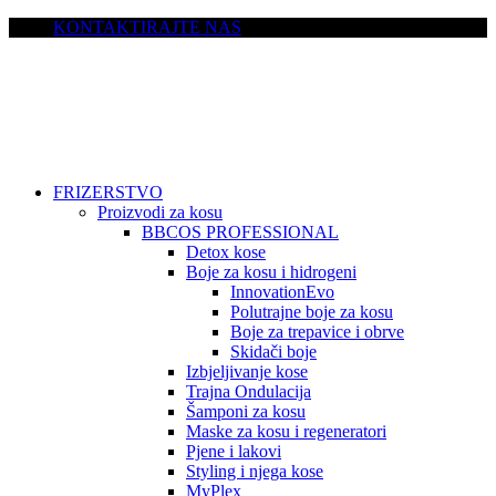
KONTAKTIRAJTE NAS
FRIZERSTVO
Proizvodi za kosu
BBCOS PROFESSIONAL
Detox kose
Boje za kosu i hidrogeni
InnovationEvo
Polutrajne boje za kosu
Boje za trepavice i obrve
Skidači boje
Izbjeljivanje kose
Trajna Ondulacija
Šamponi za kosu
Maske za kosu i regeneratori
Pjene i lakovi
Styling i njega kose
MyPlex