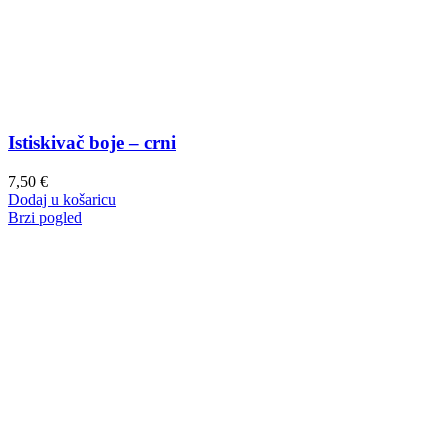
Istiskivač boje – crni
7,50
€
Dodaj u košaricu
Brzi pogled