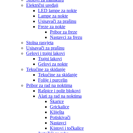
Električni uređaji
LED lampe za nokte
Lampe za nokte
Usisavači za prašinu
Freze za nokte
Pribor za freze
Nastavci za frezu
Stolna rasvjeta
Usisavači za prašinu
Gelovi i trajni lakovi
Trajni lakovi
Gelovi za nokte
Tekućine za skidanje
Tekućine za skidanje
Folije i purcelin
Pribor za rad na noktima
Rašpice i polir blokovi
Alati za rad na noktima
Škarice
Grickalice
Kliješta
Potiskivači
Nastavci
Kistovi i točkalice