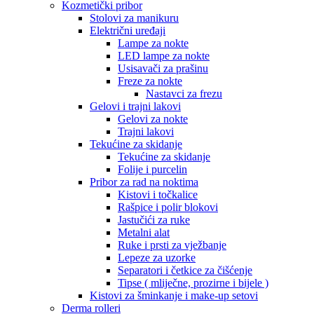
Kozmetički pribor
Stolovi za manikuru
Električni uređaji
Lampe za nokte
LED lampe za nokte
Usisavači za prašinu
Freze za nokte
Nastavci za frezu
Gelovi i trajni lakovi
Gelovi za nokte
Trajni lakovi
Tekućine za skidanje
Tekućine za skidanje
Folije i purcelin
Pribor za rad na noktima
Kistovi i točkalice
Rašpice i polir blokovi
Jastučići za ruke
Metalni alat
Ruke i prsti za vježbanje
Lepeze za uzorke
Separatori i četkice za čišćenje
Tipse ( mliječne, prozirne i bijele )
Kistovi za šminkanje i make-up setovi
Derma rolleri