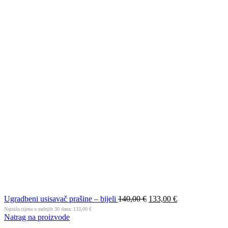
Ugradbeni usisavač prašine – bijeli
140,00
€
133,00
€
Najniža cijena u zadnjih 30 dana:
133,00
€
Natrag na proizvode