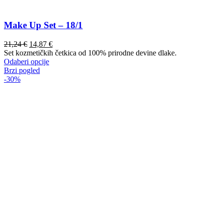
Make Up Set – 18/1
21,24
€
14,87
€
Set kozmetičkih četkica od 100% prirodne devine dlake.
Ovaj
Odaberi opcije
proizvod
Brzi pogled
ima
-30%
više
varijanti.
Opcije
se
mogu
odabrati
na
stranici
proizvoda