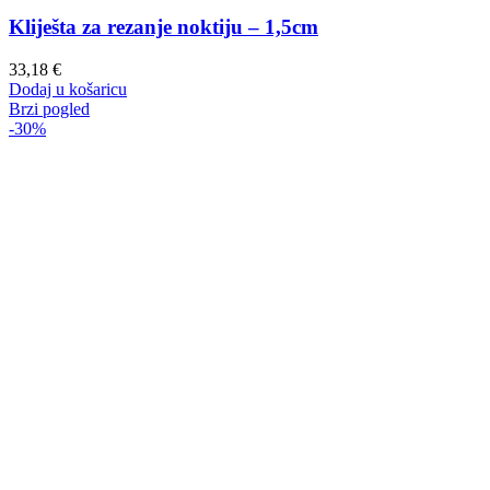
Kliješta za rezanje noktiju – 1,5cm
33,18
€
Dodaj u košaricu
Brzi pogled
-30%