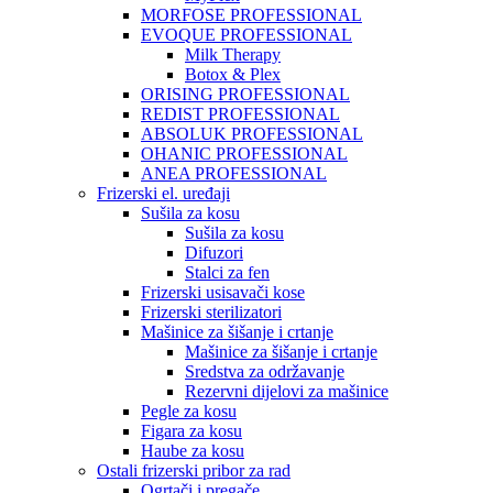
MORFOSE PROFESSIONAL
EVOQUE PROFESSIONAL
Milk Therapy
Botox & Plex
ORISING PROFESSIONAL
REDIST PROFESSIONAL
ABSOLUK PROFESSIONAL
OHANIC PROFESSIONAL
ANEA PROFESSIONAL
Frizerski el. uređaji
Sušila za kosu
Sušila za kosu
Difuzori
Stalci za fen
Frizerski usisavači kose
Frizerski sterilizatori
Mašinice za šišanje i crtanje
Mašinice za šišanje i crtanje
Sredstva za održavanje
Rezervni dijelovi za mašinice
Pegle za kosu
Figara za kosu
Haube za kosu
Ostali frizerski pribor za rad
Ogrtači i pregače