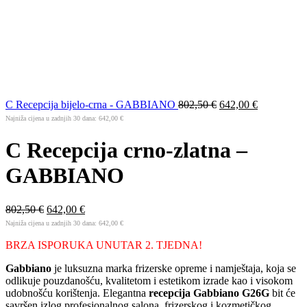
C Recepcija bijelo-crna - GABBIANO
802,50
€
642,00
€
Najniža cijena u zadnjih 30 dana:
642,00
€
C Recepcija crno-zlatna –
GABBIANO
802,50
€
642,00
€
Najniža cijena u zadnjih 30 dana:
642,00
€
BRZA ISPORUKA UNUTAR 2. TJEDNA!
Gabbiano
je luksuzna marka frizerske opreme i namještaja, koja se
odlikuje pouzdanošću, kvalitetom i estetikom izrade kao i visokom
udobnošću korištenja. Elegantna
recepcija Gabbiano G26G
bit će
savršen izlog profesionalnog salona, frizerskog i kozmetičkog.