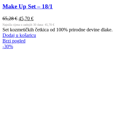
Make Up Set – 18/1
65,28
€
45,70
€
Najniža cijena u zadnjih 30 dana:
45,70
€
Set kozmetičkih četkica od 100% prirodne devine dlake.
Dodaj u košaricu
Brzi pogled
-30%