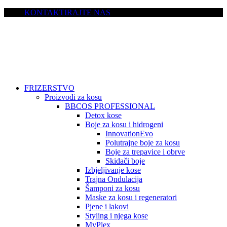
KONTAKTIRAJTE NAS
FRIZERSTVO
Proizvodi za kosu
BBCOS PROFESSIONAL
Detox kose
Boje za kosu i hidrogeni
InnovationEvo
Polutrajne boje za kosu
Boje za trepavice i obrve
Skidači boje
Izbjeljivanje kose
Trajna Ondulacija
Šamponi za kosu
Maske za kosu i regeneratori
Pjene i lakovi
Styling i njega kose
MyPlex