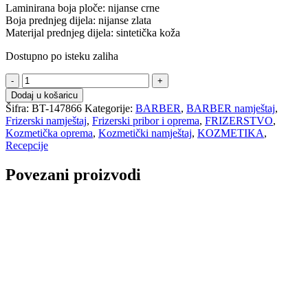
Laminirana boja ploče: nijanse crne
Boja prednjeg dijela: nijanse zlata
Materijal prednjeg dijela: sintetička koža
Dostupno po isteku zaliha
C
Recepcija
Dodaj u košaricu
crno-
Šifra:
BT-147866
Kategorije:
BARBER
,
BARBER namještaj
,
zlatna
Frizerski namještaj
,
Frizerski pribor i oprema
,
FRIZERSTVO
,
-
Kozmetička oprema
,
Kozmetički namještaj
,
KOZMETIKA
,
GABBIANO
Recepcije
količina
Povezani proizvodi