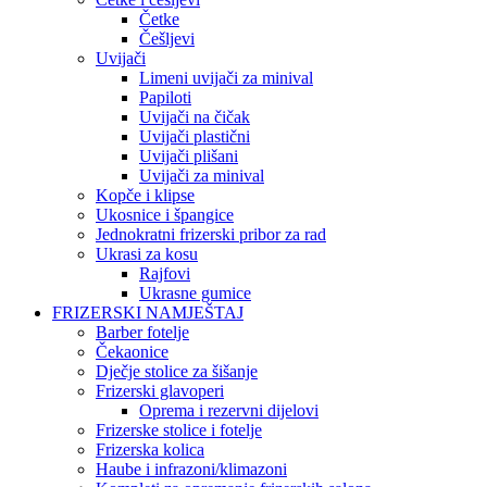
Četke
Češljevi
Uvijači
Limeni uvijači za minival
Papiloti
Uvijači na čičak
Uvijači plastični
Uvijači plišani
Uvijači za minival
Kopče i klipse
Ukosnice i špangice
Jednokratni frizerski pribor za rad
Ukrasi za kosu
Rajfovi
Ukrasne gumice
FRIZERSKI NAMJEŠTAJ
Barber fotelje
Čekaonice
Dječje stolice za šišanje
Frizerski glavoperi
Oprema i rezervni dijelovi
Frizerske stolice i fotelje
Frizerska kolica
Haube i infrazoni/klimazoni