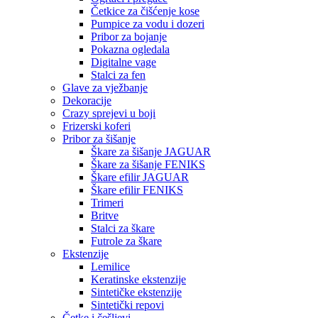
Četkice za čišćenje kose
Pumpice za vodu i dozeri
Pribor za bojanje
Pokazna ogledala
Digitalne vage
Stalci za fen
Glave za vježbanje
Dekoracije
Crazy sprejevi u boji
Frizerski koferi
Pribor za šišanje
Škare za šišanje JAGUAR
Škare za šišanje FENIKS
Škare efilir JAGUAR
Škare efilir FENIKS
Trimeri
Britve
Stalci za škare
Futrole za škare
Ekstenzije
Lemilice
Keratinske ekstenzije
Sintetičke ekstenzije
Sintetički repovi
Četke i češljevi