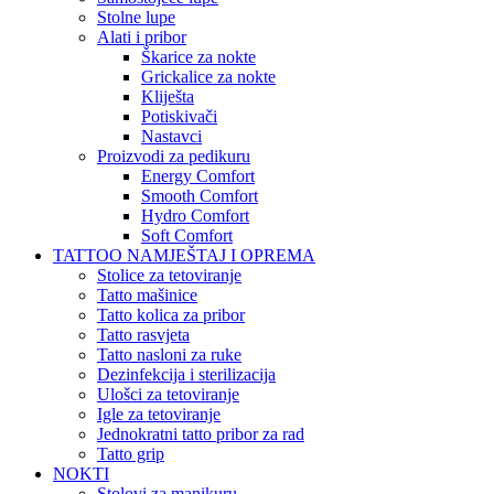
Stolne lupe
Alati i pribor
Škarice za nokte
Grickalice za nokte
Kliješta
Potiskivači
Nastavci
Proizvodi za pedikuru
Energy Comfort
Smooth Comfort
Hydro Comfort
Soft Comfort
TATTOO NAMJEŠTAJ I OPREMA
Stolice za tetoviranje
Tatto mašinice
Tatto kolica za pribor
Tatto rasvjeta
Tatto nasloni za ruke
Dezinfekcija i sterilizacija
Ulošci za tetoviranje
Igle za tetoviranje
Jednokratni tatto pribor za rad
Tatto grip
NOKTI
Stolovi za manikuru