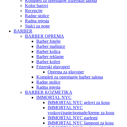
Kompleti za opremanje frizerskih salona
Kolor barovi
Recepcije
Radne stolice
Radna mjesta
Stalci za noge
BARBER
BARBER OPREMA
Barber fotelje
Barber mašinice
Barber kolica
Barber reklame
Barber koferi
Frizerski glavoperi
Oprema za glavoper
Kompleti za opremanje barber salona
Radne stolice
Radna mjesta
BARBER KOZMETIKA
IMMORTAL NYC
IMMORTAL NYC gelovi za kosu
IMMORTAL NYC
voskovi/paste/pomade/kreme za kosu
IMMORTAL NYC parfemi
IMMORTAL NYC šamponi za kosu