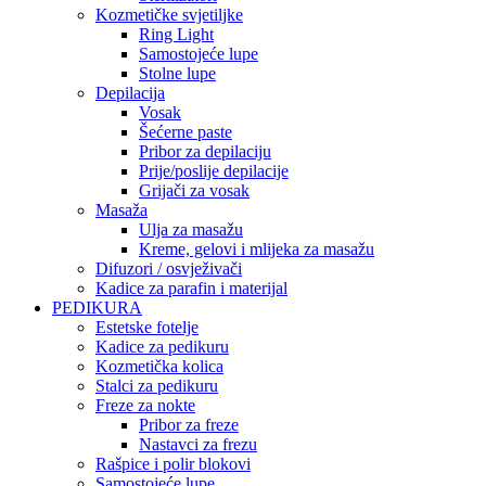
Kozmetičke svjetiljke
Ring Light
Samostojeće lupe
Stolne lupe
Depilacija
Vosak
Šećerne paste
Pribor za depilaciju
Prije/poslije depilacije
Grijači za vosak
Masaža
Ulja za masažu
Kreme, gelovi i mlijeka za masažu
Difuzori / osvježivači
Kadice za parafin i materijal
PEDIKURA
Estetske fotelje
Kadice za pedikuru
Kozmetička kolica
Stalci za pedikuru
Freze za nokte
Pribor za freze
Nastavci za frezu
Rašpice i polir blokovi
Samostojeće lupe