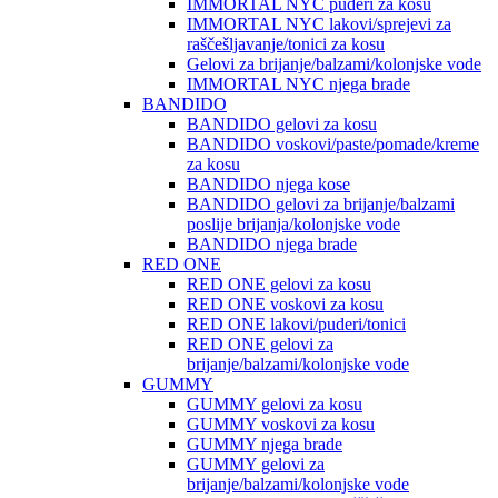
IMMORTAL NYC puderi za kosu
IMMORTAL NYC lakovi/sprejevi za
raščešljavanje/tonici za kosu
Gelovi za brijanje/balzami/kolonjske vode
IMMORTAL NYC njega brade
BANDIDO
BANDIDO gelovi za kosu
BANDIDO voskovi/paste/pomade/kreme
za kosu
BANDIDO njega kose
BANDIDO gelovi za brijanje/balzami
poslije brijanja/kolonjske vode
BANDIDO njega brade
RED ONE
RED ONE gelovi za kosu
RED ONE voskovi za kosu
RED ONE lakovi/puderi/tonici
RED ONE gelovi za
brijanje/balzami/kolonjske vode
GUMMY
GUMMY gelovi za kosu
GUMMY voskovi za kosu
GUMMY njega brade
GUMMY gelovi za
brijanje/balzami/kolonjske vode