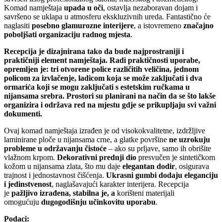
Komad namještaja
upada u oči
, ostavlja nezaboravan dojam i
savršeno se uklapa u atmosferu ekskluzivnih ureda. Fantastično će
naglasiti
posebno glamurozne interijere
, a istovremeno
značajno
poboljšati organizaciju radnog mjesta
.
Recepcija je dizajnirana tako da bude najprostraniji i
praktičniji element namještaja. Radi praktičnosti uporabe,
opremljen je: tri otvorene police različitih veličina, jednom
policom za izvlačenje, ladicom koja se može zaključati i dva
ormarića koji se mogu zaključati s estetskim ručkama u
nijansama srebra. Prostori su planirani na način da se što lakše
organizira i održava red na mjestu gdje se prikupljaju svi važni
dokumenti.
Ovaj komad namještaja izrađen je od visokokvalitetne, izdržljive
laminirane ploče u nijansama crne, a glatke površine
ne uzrokuju
probleme u održavanju čistoće
– ako su prljave, samo ih obrišite
vlažnom krpom.
Dekorativni prednji dio
presvučen je sintetičkom
kožom u nijansama zlata, što mu daje
elegantan dodir
, osigurava
trajnost i jednostavnost čišćenja.
Ukrasni gumbi dodaju eleganciju
i jedinstvenost
, naglašavajući karakter interijera. Recepcija
je
pažljivo izrađena, stabilna je, a
korišteni materijali
omogućuju
dugogodišnju učinkovitu uporabu
.
Podaci: