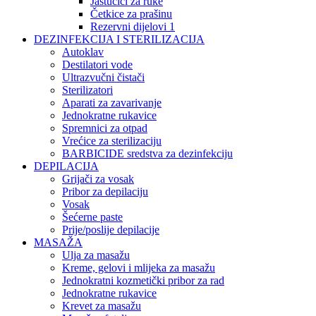
Jastučići za ruke
Četkice za prašinu
Rezervni dijelovi 1
DEZINFEKCIJA I STERILIZACIJA
Autoklav
Destilatori vode
Ultrazvučni čistači
Sterilizatori
Aparati za zavarivanje
Jednokratne rukavice
Spremnici za otpad
Vrećice za sterilizaciju
BARBICIDE sredstva za dezinfekciju
DEPILACIJA
Grijači za vosak
Pribor za depilaciju
Vosak
Šećerne paste
Prije/poslije depilacije
MASAŽA
Ulja za masažu
Kreme, gelovi i mlijeka za masažu
Jednokratni kozmetički pribor za rad
Jednokratne rukavice
Krevet za masažu