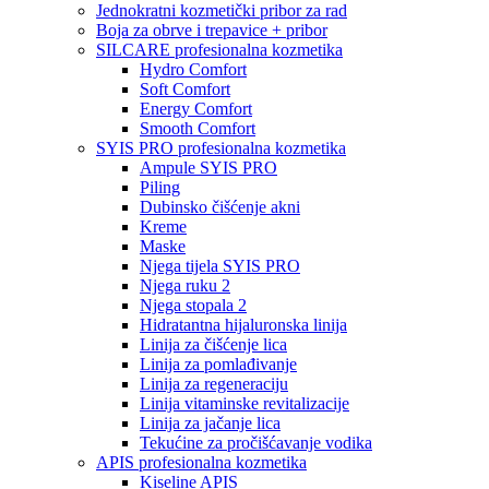
Jednokratni kozmetički pribor za rad
Boja za obrve i trepavice + pribor
SILCARE profesionalna kozmetika
Hydro Comfort
Soft Comfort
Energy Comfort
Smooth Comfort
SYIS PRO profesionalna kozmetika
Ampule SYIS PRO
Piling
Dubinsko čišćenje akni
Kreme
Maske
Njega tijela SYIS PRO
Njega ruku 2
Njega stopala 2
Hidratantna hijaluronska linija
Linija za čišćenje lica
Linija za pomlađivanje
Linija za regeneraciju
Linija vitaminske revitalizacije
Linija za jačanje lica
Tekućine za pročišćavanje vodika
APIS profesionalna kozmetika
Kiseline APIS