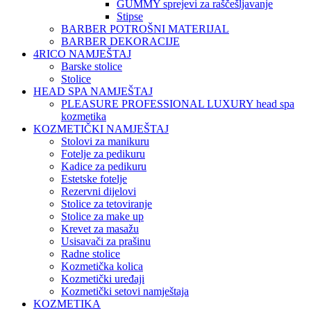
GUMMY sprejevi za raščešljavanje
Stipse
BARBER POTROŠNI MATERIJAL
BARBER DEKORACIJE
4RICO NAMJEŠTAJ
Barske stolice
Stolice
HEAD SPA NAMJEŠTAJ
PLEASURE PROFESSIONAL LUXURY head spa
kozmetika
KOZMETIČKI NAMJEŠTAJ
Stolovi za manikuru
Fotelje za pedikuru
Kadice za pedikuru
Estetske fotelje
Rezervni dijelovi
Stolice za tetoviranje
Stolice za make up
Krevet za masažu
Usisavači za prašinu
Radne stolice
Kozmetička kolica
Kozmetički uređaji
Kozmetički setovi namještaja
KOZMETIKA