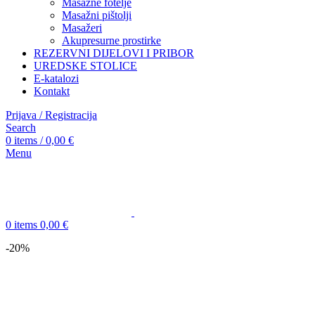
Masažne fotelje
Masažni pištolji
Masažeri
Akupresurne prostirke
REZERVNI DIJELOVI I PRIBOR
UREDSKE STOLICE
E-katalozi
Kontakt
Prijava / Registracija
Search
0
items
/
0,00
€
Menu
0
items
0,00
€
-20%