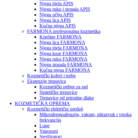
Njega tijela APIS
Njega ruku i stopala APIS
Njega očiju APIS
Njega lica APIS
Kućna njega APIS
FARMONA profesionalna kozmetika
Kiseline FARMONA
Njega lica FARMONA
Njega tijela FARMONA
Njega kose FARMONA
Njega ruku FARMONA
Njega stopala FARMONA
Kućna njega FARMONA
Kozmetički koferi i torbe
Ekstenzije trepavica
Kozmetički pribor za rad
Sintetičke trepavice
Trepavice od prirodne dlake
KOZMETIČKA OPREMA
Kozmetički električni uređaji
Mikrodermoabrazija, vakum, ultrazvuk i visoka
frekvancija
Lupe
Vapozoni
Sterilizatori