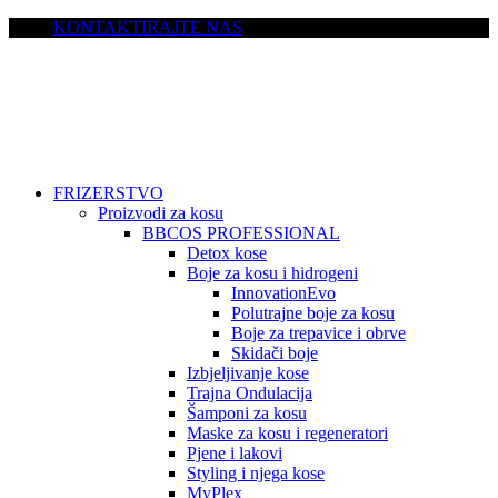
KONTAKTIRAJTE NAS
FRIZERSTVO
Proizvodi za kosu
BBCOS PROFESSIONAL
Detox kose
Boje za kosu i hidrogeni
InnovationEvo
Polutrajne boje za kosu
Boje za trepavice i obrve
Skidači boje
Izbjeljivanje kose
Trajna Ondulacija
Šamponi za kosu
Maske za kosu i regeneratori
Pjene i lakovi
Styling i njega kose
MyPlex