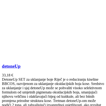
detoneUp
33,18
€
DetoneUp SET za uklanjanje boje Riječ je o reduciranju kiseline
BBCOS, razvijenom za uklanjanje oksidacijskih boja kose. Sredstvo
za uklanjanje i sjaj detoneUp može se pohvaliti visoko selektivnom
formulom od umjetnih pigmenata oksidacijskih boja, smanjujući
njihovu veličinu i olakšavajući bijeg od kutikule, ali bez bitnih
promjena prirodne struktura kose. Tretman detoneUp-om može
podići 2 tona, ali zahvaljujući izvanrednoj osjetljivosti, ako rezultat