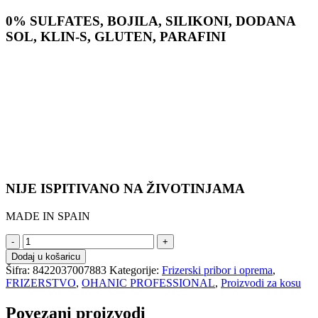
0% SULFATES, BOJILA, SILIKONI, DODANA
SOL, KLIN-S, GLUTEN, PARAFINI
NIJE ISPITIVANO NA ŽIVOTINJAMA
MADE IN SPAIN
Regenerator
za
Dodaj u košaricu
obnovu
Šifra:
8422037007883
Kategorije:
Frizerski pribor i oprema
,
kose
FRIZERSTVO
,
OHANIC PROFESSIONAL
,
Proizvodi za kosu
1000ml
–
Povezani proizvodi
OHANIC