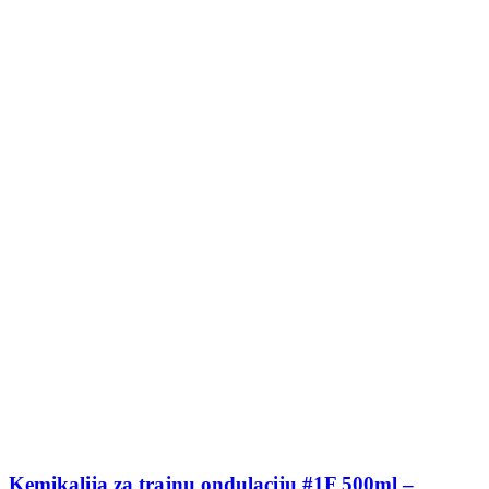
Kemikalija za trajnu ondulaciju #1F 500ml –