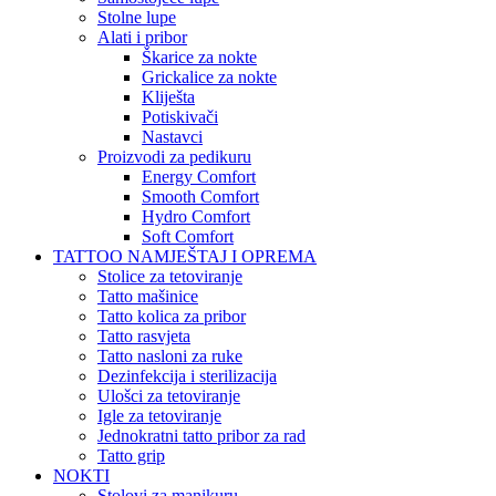
Stolne lupe
Alati i pribor
Škarice za nokte
Grickalice za nokte
Kliješta
Potiskivači
Nastavci
Proizvodi za pedikuru
Energy Comfort
Smooth Comfort
Hydro Comfort
Soft Comfort
TATTOO NAMJEŠTAJ I OPREMA
Stolice za tetoviranje
Tatto mašinice
Tatto kolica za pribor
Tatto rasvjeta
Tatto nasloni za ruke
Dezinfekcija i sterilizacija
Ulošci za tetoviranje
Igle za tetoviranje
Jednokratni tatto pribor za rad
Tatto grip
NOKTI
Stolovi za manikuru