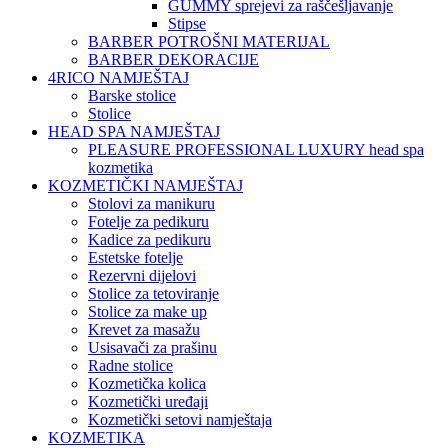
GUMMY sprejevi za raščešljavanje
Stipse
BARBER POTROŠNI MATERIJAL
BARBER DEKORACIJE
4RICO NAMJEŠTAJ
Barske stolice
Stolice
HEAD SPA NAMJEŠTAJ
PLEASURE PROFESSIONAL LUXURY head spa
kozmetika
KOZMETIČKI NAMJEŠTAJ
Stolovi za manikuru
Fotelje za pedikuru
Kadice za pedikuru
Estetske fotelje
Rezervni dijelovi
Stolice za tetoviranje
Stolice za make up
Krevet za masažu
Usisavači za prašinu
Radne stolice
Kozmetička kolica
Kozmetički uređaji
Kozmetički setovi namještaja
KOZMETIKA