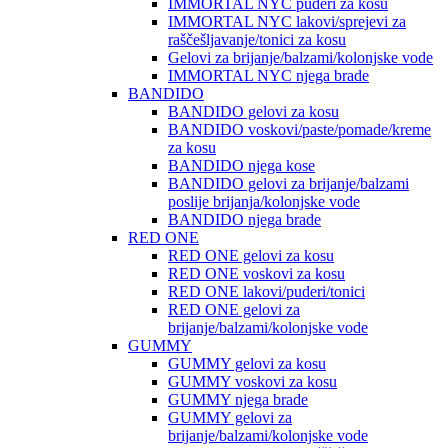
IMMORTAL NYC puderi za kosu
IMMORTAL NYC lakovi/sprejevi za
raščešljavanje/tonici za kosu
Gelovi za brijanje/balzami/kolonjske vode
IMMORTAL NYC njega brade
BANDIDO
BANDIDO gelovi za kosu
BANDIDO voskovi/paste/pomade/kreme
za kosu
BANDIDO njega kose
BANDIDO gelovi za brijanje/balzami
poslije brijanja/kolonjske vode
BANDIDO njega brade
RED ONE
RED ONE gelovi za kosu
RED ONE voskovi za kosu
RED ONE lakovi/puderi/tonici
RED ONE gelovi za
brijanje/balzami/kolonjske vode
GUMMY
GUMMY gelovi za kosu
GUMMY voskovi za kosu
GUMMY njega brade
GUMMY gelovi za
brijanje/balzami/kolonjske vode