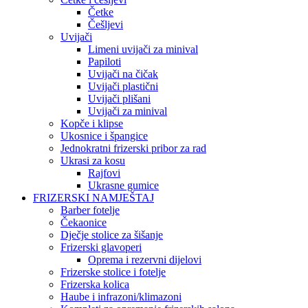
Četke
Češljevi
Uvijači
Limeni uvijači za minival
Papiloti
Uvijači na čičak
Uvijači plastični
Uvijači plišani
Uvijači za minival
Kopče i klipse
Ukosnice i špangice
Jednokratni frizerski pribor za rad
Ukrasi za kosu
Rajfovi
Ukrasne gumice
FRIZERSKI NAMJEŠTAJ
Barber fotelje
Čekaonice
Dječje stolice za šišanje
Frizerski glavoperi
Oprema i rezervni dijelovi
Frizerske stolice i fotelje
Frizerska kolica
Haube i infrazoni/klimazoni