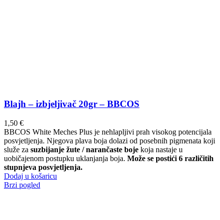
Blajh – izbjeljivač 20gr – BBCOS
1,50
€
BBCOS White Meches Plus je nehlapljivi prah visokog potencijala
posvjetljenja. Njegova plava boja dolazi od posebnih pigmenata koji
služe za
suzbijanje žute / narančaste boje
koja nastaje u
uobičajenom postupku uklanjanja boja.
Može se postići 6 različitih
stupnjeva posvjetljenja.
Dodaj u košaricu
Brzi pogled