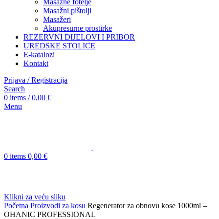
Masažne fotelje
Masažni pištolji
Masažeri
Akupresurne prostirke
REZERVNI DIJELOVI I PRIBOR
UREDSKE STOLICE
E-katalozi
Kontakt
Prijava / Registracija
Search
0
items
/
0,00
€
Menu
0
items
0,00
€
Klikni za veću sliku
Početna
Proizvodi za kosu
Regenerator za obnovu kose 1000ml –
OHANIC PROFESSIONAL