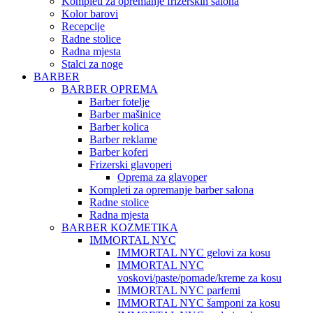
Kompleti za opremanje frizerskih salona
Kolor barovi
Recepcije
Radne stolice
Radna mjesta
Stalci za noge
BARBER
BARBER OPREMA
Barber fotelje
Barber mašinice
Barber kolica
Barber reklame
Barber koferi
Frizerski glavoperi
Oprema za glavoper
Kompleti za opremanje barber salona
Radne stolice
Radna mjesta
BARBER KOZMETIKA
IMMORTAL NYC
IMMORTAL NYC gelovi za kosu
IMMORTAL NYC
voskovi/paste/pomade/kreme za kosu
IMMORTAL NYC parfemi
IMMORTAL NYC šamponi za kosu