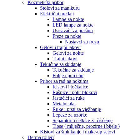
Kozmetički pribor
Stolovi za manikuru
Električni uređaji
Lampe za nokte
LED lampe za nokte
Usisavači za prašinu
Freze za nokte
Nastavci za frezu
Gelovi i trajni lakovi
Gelovi za nokte
Trajni lakovi
Tekućine za skidanje
Tekućine za skidanje
Folije i purcelin
Pribor za rad na noktima
Kistovi i točkalice
Rašpice i polir blokovi
Jastučići za ruke
Metalni alat
Ruke i prsti za vježbanje
Lepeze za uzorke
Separatori i četkice za čišćenje
Tipse ( mliječne, prozirne i bijele )
Kistovi za šminkanje i make-up setovi
Derma rolleri