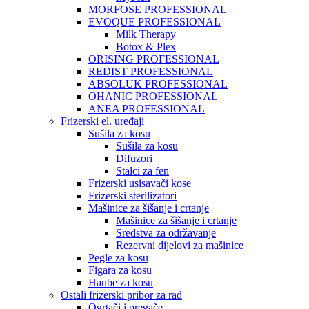
MORFOSE PROFESSIONAL
EVOQUE PROFESSIONAL
Milk Therapy
Botox & Plex
ORISING PROFESSIONAL
REDIST PROFESSIONAL
ABSOLUK PROFESSIONAL
OHANIC PROFESSIONAL
ANEA PROFESSIONAL
Frizerski el. uređaji
Sušila za kosu
Sušila za kosu
Difuzori
Stalci za fen
Frizerski usisavači kose
Frizerski sterilizatori
Mašinice za šišanje i crtanje
Mašinice za šišanje i crtanje
Sredstva za održavanje
Rezervni dijelovi za mašinice
Pegle za kosu
Figara za kosu
Haube za kosu
Ostali frizerski pribor za rad
Ogrtači i pregače