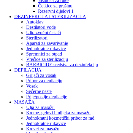
Jastučići za ruke
Četkice za prašinu
Rezervni dijelovi 1
DEZINFEKCIJA I STERILIZACIJA
Autoklav
Destilatori vode
Ultrazvučni čistači
Sterilizatori
Aparati za zavarivanje
Jednokratne rukavice
Spremnici za otpad
Vrećice za sterilizaciju
BARBICIDE sredstva za dezinfekciju
DEPILACIJA
Grijači za vosak
Pribor za depilaciju
Vosak
Šećerne paste
Prije/poslije depilacije
MASAŽA
Ulja za masažu
Kreme, gelovi i mlijeka za masažu
Jednokratni kozmetički pribor za rad
Jednokratne rukavice
Krevet za masažu