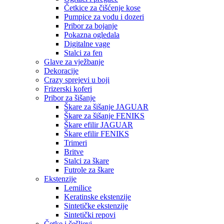
Četkice za čišćenje kose
Pumpice za vodu i dozeri
Pribor za bojanje
Pokazna ogledala
Digitalne vage
Stalci za fen
Glave za vježbanje
Dekoracije
Crazy sprejevi u boji
Frizerski koferi
Pribor za šišanje
Škare za šišanje JAGUAR
Škare za šišanje FENIKS
Škare efilir JAGUAR
Škare efilir FENIKS
Trimeri
Britve
Stalci za škare
Futrole za škare
Ekstenzije
Lemilice
Keratinske ekstenzije
Sintetičke ekstenzije
Sintetički repovi
Četke i češljevi