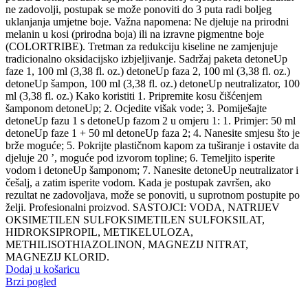
ne zadovolji, postupak se može ponoviti do 3 puta radi boljeg
uklanjanja umjetne boje. Važna napomena: Ne djeluje na prirodni
melanin u kosi (prirodna boja) ili na izravne pigmentne boje
(COLORTRIBE). Tretman za redukciju kiseline ne zamjenjuje
tradicionalno oksidacijsko izbjeljivanje. Sadržaj paketa detoneUp
faze 1, 100 ml (3,38 fl. oz.) detoneUp faza 2, 100 ml (3,38 fl. oz.)
detoneUp šampon, 100 ml (3,38 fl. oz.) detoneUp neutralizator, 100
ml (3,38 fl. oz.) Kako koristiti 1. Pripremite kosu čišćenjem
šamponom detoneUp; 2. Ocjedite višak vode; 3. Pomiješajte
detoneUp fazu 1 s detoneUp fazom 2 u omjeru 1: 1. Primjer: 50 ml
detoneUp faze 1 + 50 ml detoneUp faza 2; 4. Nanesite smjesu što je
brže moguće; 5. Pokrijte plastičnom kapom za tuširanje i ostavite da
djeluje 20 ’, moguće pod izvorom topline; 6. Temeljito isperite
vodom i detoneUp šamponom; 7. Nanesite detoneUp neutralizator i
češalj, a zatim isperite vodom. Kada je postupak završen, ako
rezultat ne zadovoljava, može se ponoviti, u suprotnom postupite po
želji. Profesionalni proizvod. SASTOJCI: VODA, NATRIJEV
OKSIMETILEN SULFOKSIMETILEN SULFOKSILAT,
HIDROKSIPROPIL, METIKELULOZA,
METHILISOTHIAZOLINON, MAGNEZIJ NITRAT,
MAGNEZIJ KLORID.
Dodaj u košaricu
Brzi pogled