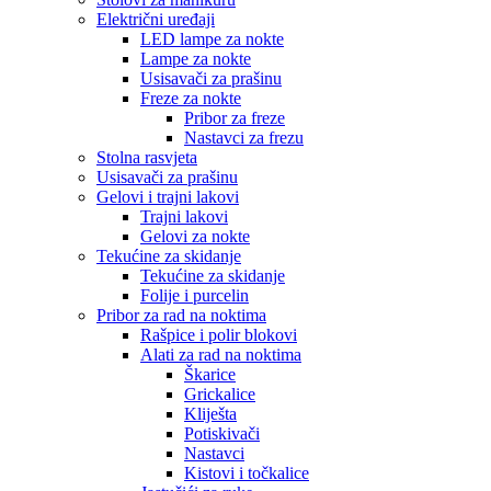
Električni uređaji
LED lampe za nokte
Lampe za nokte
Usisavači za prašinu
Freze za nokte
Pribor za freze
Nastavci za frezu
Stolna rasvjeta
Usisavači za prašinu
Gelovi i trajni lakovi
Trajni lakovi
Gelovi za nokte
Tekućine za skidanje
Tekućine za skidanje
Folije i purcelin
Pribor za rad na noktima
Rašpice i polir blokovi
Alati za rad na noktima
Škarice
Grickalice
Kliješta
Potiskivači
Nastavci
Kistovi i točkalice