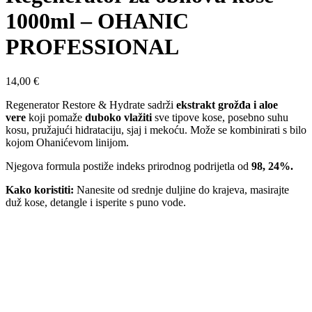
1000ml – OHANIC
PROFESSIONAL
14,00
€
Regenerator Restore & Hydrate sadrži
ekstrakt grožđa i aloe
vere
koji pomaže
duboko vlažiti
sve tipove kose, posebno suhu
kosu, pružajući hidrataciju, sjaj i mekoću. Može se kombinirati s bilo
kojom Ohanićevom linijom.
Njegova formula postiže indeks prirodnog podrijetla od
98, 24%.
Kako koristiti:
Nanesite od srednje duljine do krajeva, masirajte
duž kose, detangle i isperite s puno vode.