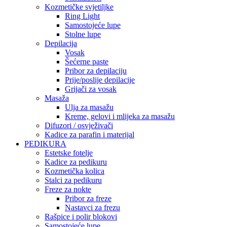
Kozmetičke svjetiljke
Ring Light
Samostojeće lupe
Stolne lupe
Depilacija
Vosak
Šećerne paste
Pribor za depilaciju
Prije/poslije depilacije
Grijači za vosak
Masaža
Ulja za masažu
Kreme, gelovi i mlijeka za masažu
Difuzori / osvježivači
Kadice za parafin i materijal
PEDIKURA
Estetske fotelje
Kadice za pedikuru
Kozmetička kolica
Stalci za pedikuru
Freze za nokte
Pribor za freze
Nastavci za frezu
Rašpice i polir blokovi
Samostojeće lupe