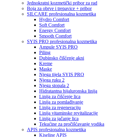
Jednokratni kozmetički pribor za rad
Boja za obrve i trepavice + pribor
SILCARE profesionalna kozmetika
Hydro Comfort
Soft Comfort
Energy Comfort
Smooth Comfort
SYIS PRO profesionalna kozmetika
Ampule SYIS PRO
Piling
Dubinsko čišćenje akni
Kreme
Maske
Njega tijela SYIS PRO
Njega ruku 2
Njega stopala 2
Hidratantna hijaluronska linija
Linija za čišćenje lica
Linija za pomlađivanje
Linija za regeneraciju
Linija vitaminske revitalizacije
Linija za jačanje lica
Tekućine za pročišćavanje vodika
APIS profesionalna kozmetika
Kiseline APIS