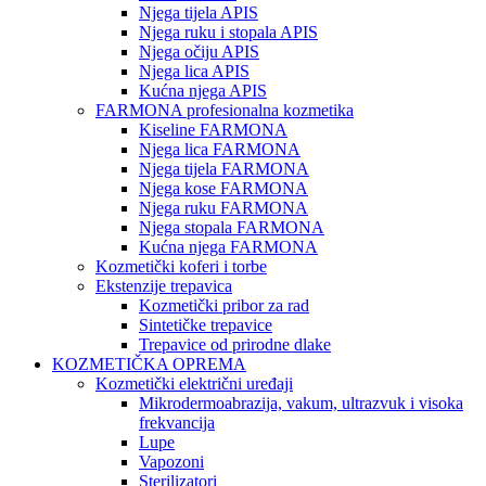
Njega tijela APIS
Njega ruku i stopala APIS
Njega očiju APIS
Njega lica APIS
Kućna njega APIS
FARMONA profesionalna kozmetika
Kiseline FARMONA
Njega lica FARMONA
Njega tijela FARMONA
Njega kose FARMONA
Njega ruku FARMONA
Njega stopala FARMONA
Kućna njega FARMONA
Kozmetički koferi i torbe
Ekstenzije trepavica
Kozmetički pribor za rad
Sintetičke trepavice
Trepavice od prirodne dlake
KOZMETIČKA OPREMA
Kozmetički električni uređaji
Mikrodermoabrazija, vakum, ultrazvuk i visoka
frekvancija
Lupe
Vapozoni
Sterilizatori