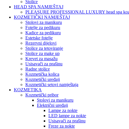
Stolice
HEAD SPA NAMJEŠTAJ
PLEASURE PROFESSIONAL LUXURY head spa koz
KOZMETIČKI NAMJEŠTAJ
Stolovi za manikuru
Fotelje za pedikuru
Kadice za pedikuru
Estetske fotelje
Rezervni dijelovi
Stolice za tetoviranje
Stolice za make up
Krevet za masažu
Usisavači za prašinu
Radne stolice
Kozmetička kolica
Kozmetički uređaji
Kozmetički setovi namještaja
KOZMETIKA
Kozmetički pribor
Stolovi za manikuru
Električni uređaji
Lampe za nokte
LED lampe za nokte
Usisavači za prašinu
Freze za nokte