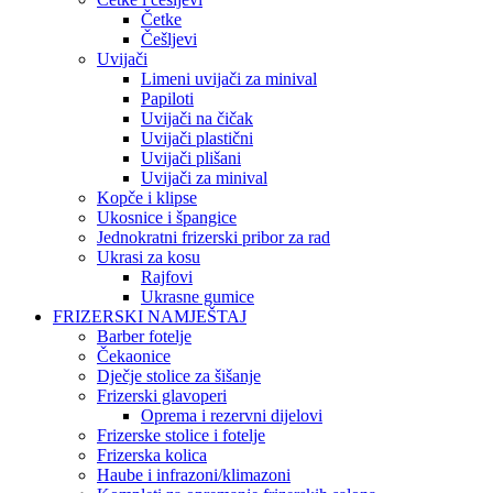
Četke
Češljevi
Uvijači
Limeni uvijači za minival
Papiloti
Uvijači na čičak
Uvijači plastični
Uvijači plišani
Uvijači za minival
Kopče i klipse
Ukosnice i špangice
Jednokratni frizerski pribor za rad
Ukrasi za kosu
Rajfovi
Ukrasne gumice
FRIZERSKI NAMJEŠTAJ
Barber fotelje
Čekaonice
Dječje stolice za šišanje
Frizerski glavoperi
Oprema i rezervni dijelovi
Frizerske stolice i fotelje
Frizerska kolica
Haube i infrazoni/klimazoni