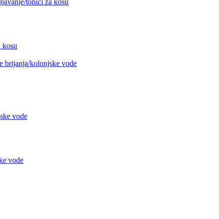
avanje/tonici za kosu
 kosu
 brijanja/kolonjske vode
jske vode
ke vode