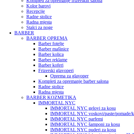
Kompleti za opremanje frizerskih salona
Kolor barovi
Recepcije
Radne stolice
Radna mjesta
Stalci za noge
BARBER
BARBER OPREMA
Barber fotelje
Barber mašinice
Barber kolica
Barber reklame
Barber koferi
Frizerski glavoperi
Oprema za glavoper
Kompleti za opremanje barber salona
Radne stolice
Radna mjesta
BARBER KOZMETIKA
IMMORTAL NYC
IMMORTAL NYC gelovi za kosu
IMMORTAL NYC voskovi/paste/pomade/kr
IMMORTAL NYC parfemi
IMMORTAL NYC šamponi za kosu
IMMORTAL NYC puderi za kosu