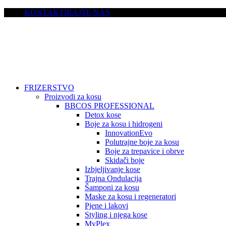
KONTAKTIRAJTE NAS
FRIZERSTVO
Proizvodi za kosu
BBCOS PROFESSIONAL
Detox kose
Boje za kosu i hidrogeni
InnovationEvo
Polutrajne boje za kosu
Boje za trepavice i obrve
Skidači boje
Izbjeljivanje kose
Trajna Ondulacija
Šamponi za kosu
Maske za kosu i regeneratori
Pjene i lakovi
Styling i njega kose
MyPlex