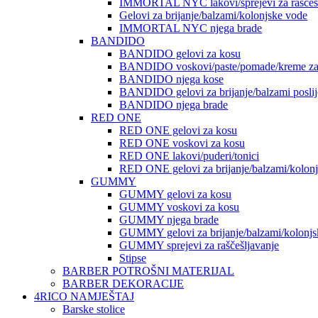
IMMORTAL NYC lakovi/sprejevi za raščešlj
Gelovi za brijanje/balzami/kolonjske vode
IMMORTAL NYC njega brade
BANDIDO
BANDIDO gelovi za kosu
BANDIDO voskovi/paste/pomade/kreme za
BANDIDO njega kose
BANDIDO gelovi za brijanje/balzami poslije
BANDIDO njega brade
RED ONE
RED ONE gelovi za kosu
RED ONE voskovi za kosu
RED ONE lakovi/puderi/tonici
RED ONE gelovi za brijanje/balzami/kolon
GUMMY
GUMMY gelovi za kosu
GUMMY voskovi za kosu
GUMMY njega brade
GUMMY gelovi za brijanje/balzami/kolonjs
GUMMY sprejevi za raščešljavanje
Stipse
BARBER POTROŠNI MATERIJAL
BARBER DEKORACIJE
4RICO NAMJEŠTAJ
Barske stolice