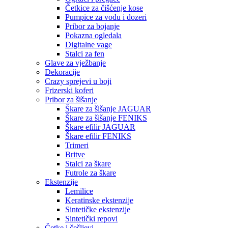
Četkice za čišćenje kose
Pumpice za vodu i dozeri
Pribor za bojanje
Pokazna ogledala
Digitalne vage
Stalci za fen
Glave za vježbanje
Dekoracije
Crazy sprejevi u boji
Frizerski koferi
Pribor za šišanje
Škare za šišanje JAGUAR
Škare za šišanje FENIKS
Škare efilir JAGUAR
Škare efilir FENIKS
Trimeri
Britve
Stalci za škare
Futrole za škare
Ekstenzije
Lemilice
Keratinske ekstenzije
Sintetičke ekstenzije
Sintetički repovi
Četke i češljevi