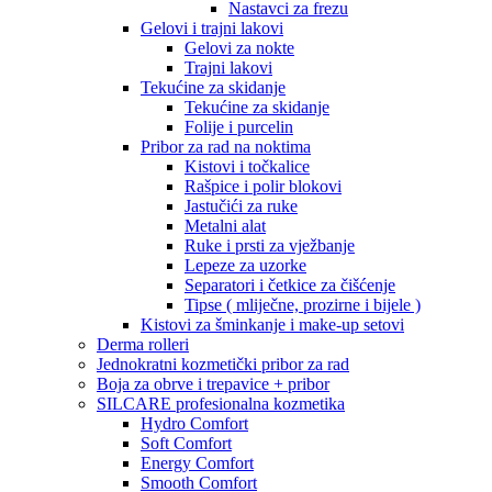
Nastavci za frezu
Gelovi i trajni lakovi
Gelovi za nokte
Trajni lakovi
Tekućine za skidanje
Tekućine za skidanje
Folije i purcelin
Pribor za rad na noktima
Kistovi i točkalice
Rašpice i polir blokovi
Jastučići za ruke
Metalni alat
Ruke i prsti za vježbanje
Lepeze za uzorke
Separatori i četkice za čišćenje
Tipse ( mliječne, prozirne i bijele )
Kistovi za šminkanje i make-up setovi
Derma rolleri
Jednokratni kozmetički pribor za rad
Boja za obrve i trepavice + pribor
SILCARE profesionalna kozmetika
Hydro Comfort
Soft Comfort
Energy Comfort
Smooth Comfort