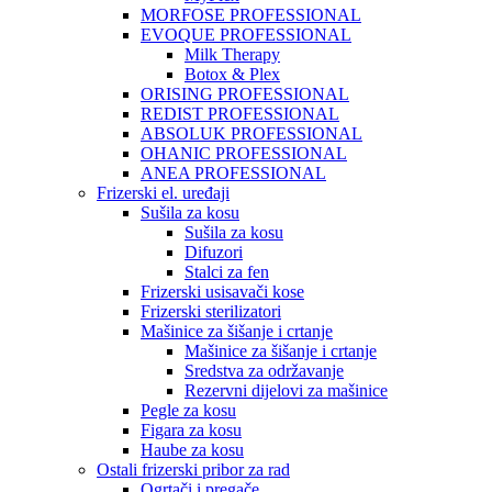
MORFOSE PROFESSIONAL
EVOQUE PROFESSIONAL
Milk Therapy
Botox & Plex
ORISING PROFESSIONAL
REDIST PROFESSIONAL
ABSOLUK PROFESSIONAL
OHANIC PROFESSIONAL
ANEA PROFESSIONAL
Frizerski el. uređaji
Sušila za kosu
Sušila za kosu
Difuzori
Stalci za fen
Frizerski usisavači kose
Frizerski sterilizatori
Mašinice za šišanje i crtanje
Mašinice za šišanje i crtanje
Sredstva za održavanje
Rezervni dijelovi za mašinice
Pegle za kosu
Figara za kosu
Haube za kosu
Ostali frizerski pribor za rad
Ogrtači i pregače