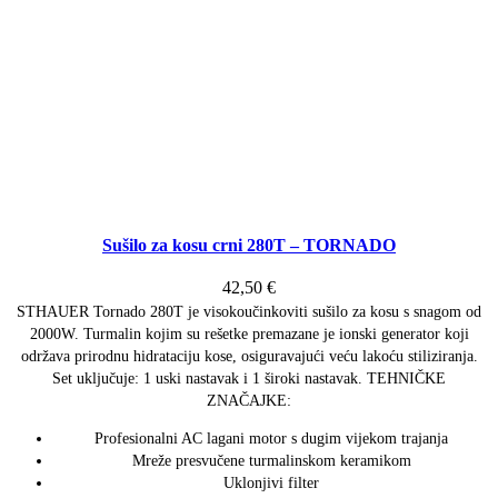
Sušilo za kosu crni 280T – TORNADO
42,50
€
STHAUER Tornado 280T je visokoučinkoviti sušilo za kosu s snagom od
2000W. Turmalin kojim su rešetke premazane je ionski generator koji
održava prirodnu hidrataciju kose, osiguravajući veću lakoću stiliziranja.
Set uključuje: 1 uski nastavak i 1 široki nastavak. TEHNIČKE
ZNAČAJKE:
Profesionalni AC lagani motor s dugim vijekom trajanja
Mreže presvučene turmalinskom keramikom
Uklonjivi filter