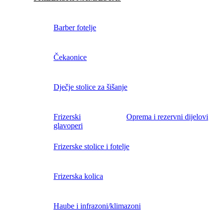
Barber fotelje
Čekaonice
Dječje stolice za šišanje
Frizerski
Oprema i rezervni dijelovi
glavoperi
Frizerske stolice i fotelje
Frizerska kolica
Haube i infrazoni/klimazoni