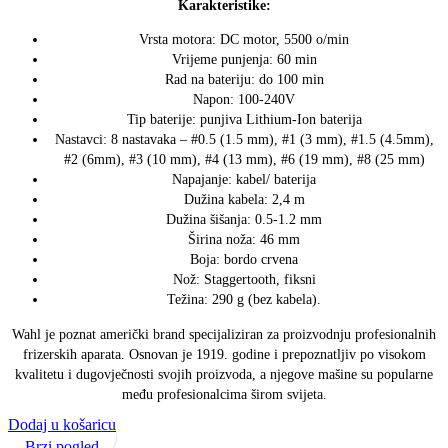
Karakteristike:
Vrsta motora: DC motor, 5500 o/min
Vrijeme punjenja: 60 min
Rad na bateriju: do 100 min
Napon: 100-240V
Tip baterije: punjiva Lithium-Ion baterija
Nastavci: 8 nastavaka – #0.5 (1.5 mm), #1 (3 mm), #1.5 (4.5mm),
#2 (6mm), #3 (10 mm), #4 (13 mm), #6 (19 mm), #8 (25 mm)
Napajanje: kabel/ baterija
Dužina kabela: 2,4 m
Dužina šišanja: 0.5-1.2 mm
Širina noža: 46 mm
Boja: bordo crvena
Nož: Staggertooth, fiksni
Težina: 290 g (bez kabela).
Wahl je poznat američki brand specijaliziran za proizvodnju profesionalnih
frizerskih aparata. Osnovan je 1919. godine i prepoznatljiv po visokom
kvalitetu i dugovječnosti svojih proizvoda, a njegove mašine su popularne
među profesionalcima širom svijeta.
Dodaj u košaricu
Brzi pogled