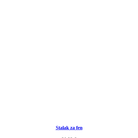
stranici
proizvoda
Stalak za fen