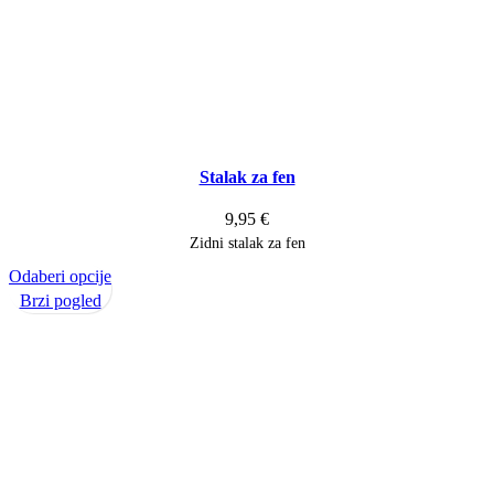
Stalak za fen
9,95
€
Zidni stalak za fen
Ovaj
Odaberi opcije
proizvod
Brzi pogled
ima
više
varijanti.
Opcije
se
mogu
odabrati
na