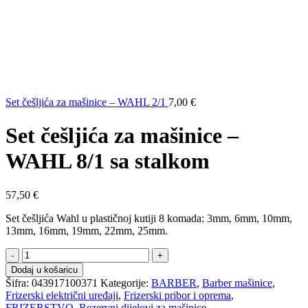
Set češljića za mašinice – WAHL 2/1
7,00
€
Set češljića za mašinice –
WAHL 8/1 sa stalkom
57,50
€
Set češljića Wahl u plastičnoj kutiji 8 komada: 3mm, 6mm, 10mm,
13mm, 16mm, 19mm, 22mm, 25mm.
Set
češljića
Dodaj u košaricu
za
Šifra:
043917100371
Kategorije:
BARBER
,
Barber mašinice
,
mašinice
Frizerski električni uređaji
,
Frizerski pribor i oprema
,
–
FRIZERSTVO
,
Rezervni dijelovi za mašinice