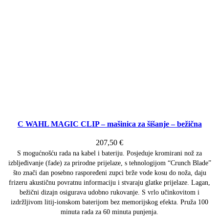
C WAHL MAGIC CLIP – mašinica za šišanje – bežična
207,50
€
S mogućnošću rada na kabel i bateriju. Posjeduje kromirani nož za
izbljeđivanje (fade) za prirodne prijelaze, s tehnologijom “Crunch Blade”
što znači dan posebno raspoređeni zupci brže vode kosu do noža, daju
frizeru akustičnu povratnu informaciju i stvaraju glatke prijelaze. Lagan,
bežični dizajn osigurava udobno rukovanje. S vrlo učinkovitom i
izdržljivom litij-ionskom baterijom bez memorijskog efekta. Pruža 100
minuta rada za 60 minuta punjenja.