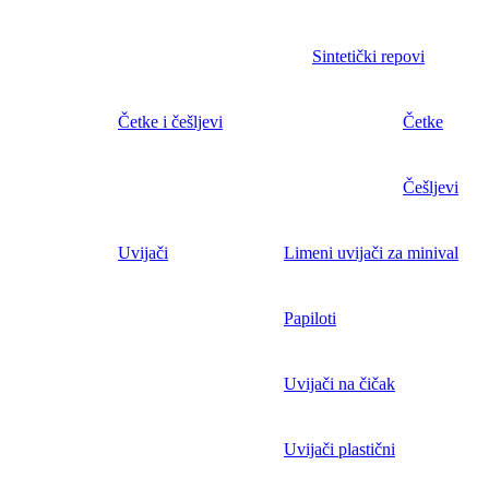
Sintetički repovi
Četke i češljevi
Četke
Češljevi
Uvijači
Limeni uvijači za minival
Papiloti
Uvijači na čičak
Uvijači plastični