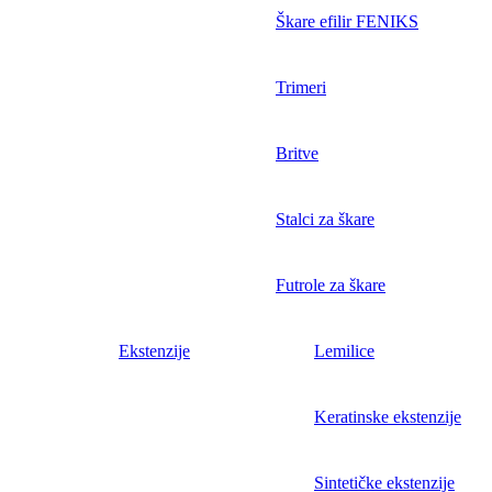
Škare efilir FENIKS
Trimeri
Britve
Stalci za škare
Futrole za škare
Ekstenzije
Lemilice
Keratinske ekstenzije
Sintetičke ekstenzije