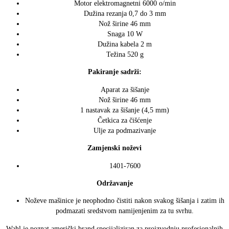
Motor elektromagnetni 6000 o/min
Dužina rezanja 0,7 do 3 mm
Nož širine 46 mm
Snaga 10 W
Dužina kabela 2 m
Težina 520 g
Pakiranje sadrži:
Aparat za šišanje
Nož širine 46 mm
1 nastavak za šišanje (4,5 mm)
Četkica za čišćenje
Ulje za podmazivanje
Zamjenski noževi
1401-7600
Održavanje
Noževe mašinice je neophodno čistiti nakon svakog šišanja i zatim ih
podmazati sredstvom namijenjenim za tu svrhu.
Wahl je poznat američki brand specijaliziran za proizvodnju profesionalnih