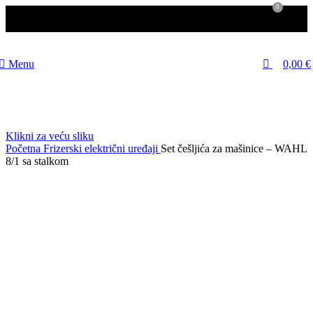
0
Menu
0,00
€
Klikni za veću sliku
Početna
Frizerski električni uređaji
Set češljića za mašinice – WAHL
8/1 sa stalkom