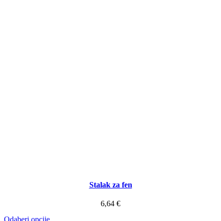
Stalak za fen
6,64
€
Ovaj
Odaberi opcije