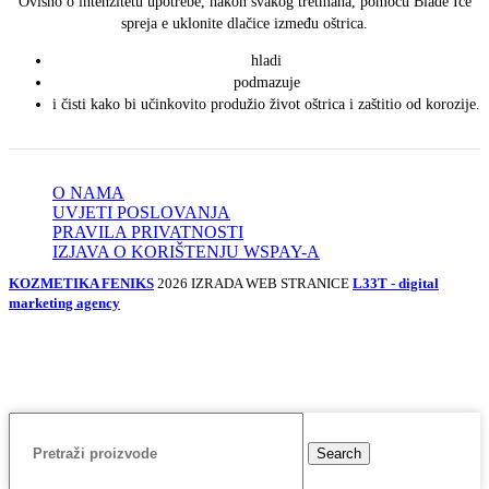
Ovisno o intenzitetu upotrebe, nakon svakog tretmana, pomoću Blade Ice
spreja e uklonite dlačice između oštrica.
hladi
podmazuje
i čisti kako bi učinkovito produžio život oštrica i zaštitio od korozije.
O NAMA
UVJETI POSLOVANJA
PRAVILA PRIVATNOSTI
IZJAVA O KORIŠTENJU WSPAY-A
KOZMETIKA FENIKS
2026 IZRADA WEB STRANICE
L33T - digital
marketing agency
Search