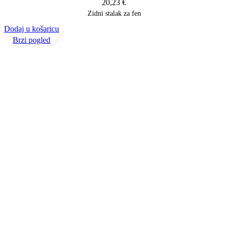
20,23
€
Zidni stalak za fen
Dodaj u košaricu
Brzi pogled