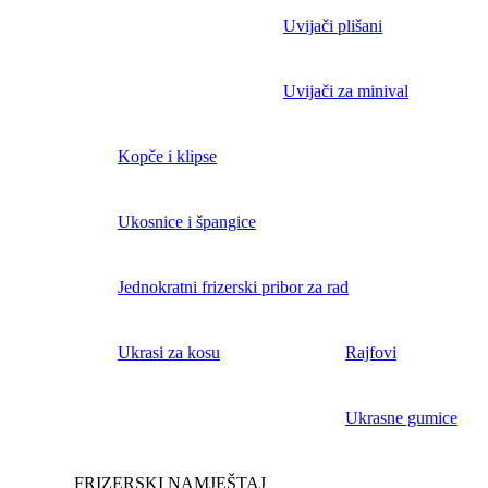
Uvijači plišani
Uvijači za minival
Kopče i klipse
Ukosnice i špangice
Jednokratni frizerski pribor za rad
Ukrasi za kosu
Rajfovi
Ukrasne gumice
FRIZERSKI NAMJEŠTAJ