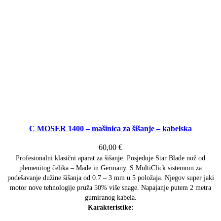
C MOSER 1400 – mašinica za šišanje – kabelska
60,00
€
Profesionalni klasični aparat za šišanje. Posjeduje Star Blade nož od
plemenitog čelika – Made in Germany. S MultiClick sistemom za
podešavanje dužine šišanja od 0.7 – 3 mm u 5 položaja. Njegov super jaki
motor nove tehnologije pruža 50% više snage. Napajanje putem 2 metra
gumiranog kabela.
Karakteristike: