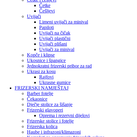
Četke
Češljevi
Uvijači
Limeni uvijači za minival
Papiloti
Uvijači na čičak
Uvijači plastični
Uvijači plišani
Uvijači za minival
Kopče i klipse
Ukosnice i špangice
Jednokratni frizerski pribor za rad
Ukrasi za kosu
Rajfovi
Ukrasne gumice
FRIZERSKI NAMJEŠTAJ
Barber fotelje
Čekaonice
Dječje stolice za šišanje
Frizerski glavoperi
Oprema i rezervni dijelovi
Frizerske stolice i fotelje
Frizerska kolica
Haube i infrazoni/klimazoni