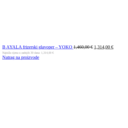
B AYALA frizerski glavoper – YOKO
1,460,00
€
1,314,00
€
Najniža cijena u zadnjih 30 dana:
1,314,00
€
Natrag na proizvode