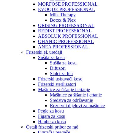
MORFOSE PROFESSIONAL
EVOQUE PROFESSIONAL
Milk Therapy
Botox & Plex
ORISING PROFESSIONAL
REDIST PROFESSIONAL
ABSOLUK PROFESSIONAL
OHANIC PROFESSIONAL
ANEA PROFESSIONAL
Frizerski el. uređaji
Sušila za kosu
Sušila za kosu
Difuzori
Stalci za fen
Frizerski usisavači kose
Frizerski sterilizatori
Mašinice za šišanje i crtanje
Mašinice za šišanje i crtanje
Sredstva za održavanje
Rezervni dijelovi za mašinice
Pegle za kosu
Figara za kosu
Haube za kosu
Ostali frizerski pribor za rad
Ogrtači i pregače