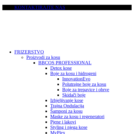
KONTAKTIRAJTE NAS
FRIZERSTVO
Proizvodi za kosu
BBCOS PROFESSIONAL
Detox kose
Boje za kosu i hidrogeni
InnovationEvo
Polutrajne boje za kosu
Boje za trepavice i obrve
Skidači boje
Izbjeljivanje kose
Trajna Ondulacija
Šamponi za kosu
Maske za kosu i regeneratori
Pjene i lakovi
Styling i njega kose
MyPlex