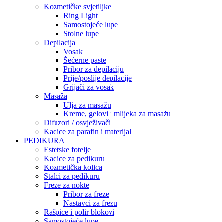
Kozmetičke svjetiljke
Ring Light
Samostojeće lupe
Stolne lupe
Depilacija
Vosak
Šećerne paste
Pribor za depilaciju
Prije/poslije depilacije
Grijači za vosak
Masaža
Ulja za masažu
Kreme, gelovi i mlijeka za masažu
Difuzori / osvježivači
Kadice za parafin i materijal
PEDIKURA
Estetske fotelje
Kadice za pedikuru
Kozmetička kolica
Stalci za pedikuru
Freze za nokte
Pribor za freze
Nastavci za frezu
Rašpice i polir blokovi
Samostojeće lupe