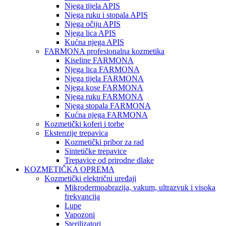
Njega tijela APIS
Njega ruku i stopala APIS
Njega očiju APIS
Njega lica APIS
Kućna njega APIS
FARMONA profesionalna kozmetika
Kiseline FARMONA
Njega lica FARMONA
Njega tijela FARMONA
Njega kose FARMONA
Njega ruku FARMONA
Njega stopala FARMONA
Kućna njega FARMONA
Kozmetički koferi i torbe
Ekstenzije trepavica
Kozmetički pribor za rad
Sintetičke trepavice
Trepavice od prirodne dlake
KOZMETIČKA OPREMA
Kozmetički električni uređaji
Mikrodermoabrazija, vakum, ultrazvuk i visoka
frekvancija
Lupe
Vapozoni
Sterilizatori