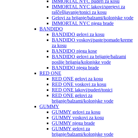
IMMORTAL NYC puderi za kosu
IMMORTAL NYC lakovi/sprejevi za
raščešljavanje/tonici za kosu
Gelovi za brijanje/balzami/kolonjske vode
IMMORTAL NYC njega brade
BANDIDO
BANDIDO gelovi za kosu
BANDIDO voskovi/paste/pomade/kreme
za kosu
BANDIDO njega kose
BANDIDO gelovi za brijanje/balzami
poslije brijanja/kolonjske vode
BANDIDO njega brade
RED ONE
RED ONE gelovi za kosu
RED ONE voskovi za kosu
RED ONE lakovi/puderi/tonici
RED ONE gelovi za
brijanje/balzami/kolonjske vode
GUMMY
GUMMY gelovi za kosu
GUMMY voskovi za kosu
GUMMY njega brade
GUMMY gelovi za
brijanje/balzami/kolonjske vode