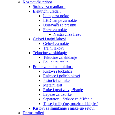
Kozmetički pribor
Stolovi za manikuru
Električni uređaji
Lampe za nokte
LED lampe za nokte
Usisavači za prašinu
Freze za nokte
Nastavci za frezu
Gelovi i trajni lakovi
Gelovi za nokte
Trajni lakovi
Tekućine za skidanje
Tekućine za skidanje
Folije i purcelin
Pribor za rad na noktima
Kistovi i točkalice
Rašpice i polir blokovi
Jastučići za ruke
Metalni alat
Ruke i prsti za vježbanje
Lepeze za uzorke
Separatori i četkice za čišćenje
Tipse ( mliječne, prozirne i bijele )
Kistovi za šminkanje i make-up setovi
Derma rolleri