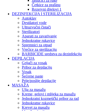
Jastučići za ruke
Četkice za prašinu
Rezervni dijelovi 1
DEZINFEKCIJA I STERILIZACIJA
Autoklav
Destilatori vode
Ultrazvučni čistači
Sterilizatori
Aparati za zavarivanje
Jednokratne rukavice
Spremnici za otpad
Vrećice za sterilizaciju
BARBICIDE sredstva za dezinfekciju
DEPILACIJA
Grijači za vosak
Pribor za depilaciju
Vosak
Šećerne paste
Prije/poslije depilacije
MASAŽA
Ulja za masažu
Kreme, gelovi i mlijeka za masažu
Jednokratni kozmetički pribor za rad
Jednokratne rukavice
Krevet za masažu