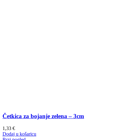
Četkica za bojanje zelena – 3cm
1,33
€
Dodaj u košaricu
Brzi pogled