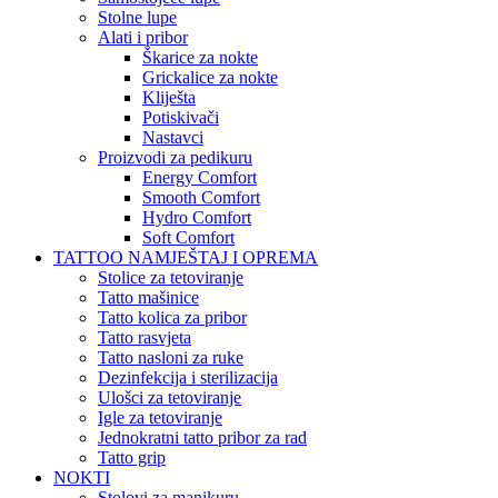
Stolne lupe
Alati i pribor
Škarice za nokte
Grickalice za nokte
Kliješta
Potiskivači
Nastavci
Proizvodi za pedikuru
Energy Comfort
Smooth Comfort
Hydro Comfort
Soft Comfort
TATTOO NAMJEŠTAJ I OPREMA
Stolice za tetoviranje
Tatto mašinice
Tatto kolica za pribor
Tatto rasvjeta
Tatto nasloni za ruke
Dezinfekcija i sterilizacija
Ulošci za tetoviranje
Igle za tetoviranje
Jednokratni tatto pribor za rad
Tatto grip
NOKTI
Stolovi za manikuru