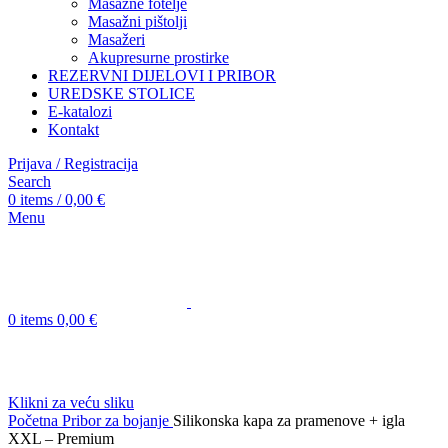
Masažne fotelje
Masažni pištolji
Masažeri
Akupresurne prostirke
REZERVNI DIJELOVI I PRIBOR
UREDSKE STOLICE
E-katalozi
Kontakt
Prijava / Registracija
Search
0
items
/
0,00
€
Menu
0
items
0,00
€
Klikni za veću sliku
Početna
Pribor za bojanje
Silikonska kapa za pramenove + igla
XXL – Premium