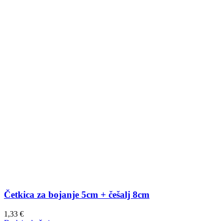
Četkica za bojanje 5cm + češalj 8cm
1,33
€