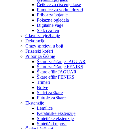
Četkice za čišćenje kose
Pumpice za vodu i dozeri
Pribor za bojanje
Pokazna ogledala
Digitalne vage
Stalci za fen
Glave za vježbanje
Dekoracije
Crazy sprejevi u boji
Frizerski koferi
Pribor za šišanje
Škare za šišanje JAGUAR
Škare za šišanje FENIKS
Škare efilir JAGUAR
Škare efilir FENIKS
Trimeri
Britve
Stalci za škare
Futrole za škare
Ekstenzije
Lemilice
Keratinske ekstenzije
Sintetičke ekstenzije
Sintetički repovi
Četke i češljevi