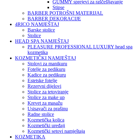
GUMMY sprejevi za raščešljavanje
Stipse
BARBER POTROŠNI MATERIJAL
BARBER DEKORACIJE
4RICO NAMJEŠTAJ
Barske stolice
Stolice
HEAD SPA NAMJEŠTAJ
PLEASURE PROFESSIONAL LUXURY head spa
kozmetika
KOZMETIČKI NAMJEŠTAJ
Stolovi za manikuru
Fotelje za pedikuru
Kadice za pedikuru
Estetske fotelje
Rezervni dijelovi
Stolice za tetoviranje
Stolice za make up
Krevet za masažu
Usisavači za prašinu
Radne stolice
Kozmetička kolica
Kozmetički uređaji
Kozmetički setovi namještaja
KOZMETIKA