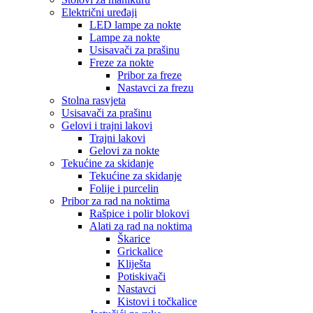
Električni uređaji
LED lampe za nokte
Lampe za nokte
Usisavači za prašinu
Freze za nokte
Pribor za freze
Nastavci za frezu
Stolna rasvjeta
Usisavači za prašinu
Gelovi i trajni lakovi
Trajni lakovi
Gelovi za nokte
Tekućine za skidanje
Tekućine za skidanje
Folije i purcelin
Pribor za rad na noktima
Rašpice i polir blokovi
Alati za rad na noktima
Škarice
Grickalice
Kliješta
Potiskivači
Nastavci
Kistovi i točkalice