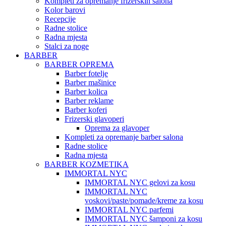
Kompleti za opremanje frizerskih salona
Kolor barovi
Recepcije
Radne stolice
Radna mjesta
Stalci za noge
BARBER
BARBER OPREMA
Barber fotelje
Barber mašinice
Barber kolica
Barber reklame
Barber koferi
Frizerski glavoperi
Oprema za glavoper
Kompleti za opremanje barber salona
Radne stolice
Radna mjesta
BARBER KOZMETIKA
IMMORTAL NYC
IMMORTAL NYC gelovi za kosu
IMMORTAL NYC
voskovi/paste/pomade/kreme za kosu
IMMORTAL NYC parfemi
IMMORTAL NYC šamponi za kosu