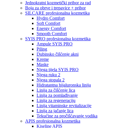
Jednokratni kozmetički pribor za rad
Boja za obrve i trepavice + pribor
SILCARE profesionalna kozmetika
Hydro Comfort
Soft Comfort
Energy Comfort
Smooth Comfort
SYIS PRO profesionalna kozmetika
Ampule SYIS PRO
Piling
Dubinsko čišćenje akni
Kreme
Maske
Njega tijela SYIS PRO
Njega ruku 2
Njega stopala 2
Hidratantna hijaluronska linija
Linija za čišćenje lica
Linija za pomlađivanje
Linija za regeneraciju
Linija vitaminske revitalizacije
Linija za jačanje lica
Tekućine za pročišćavanje vodika
APIS profesionalna kozmetika
Kiseline APIS