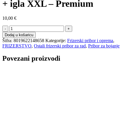
+ igla XXL – Premium
10,00
€
Silikonska
kapa
Dodaj u košaricu
za
Šifra:
8019622148658
Kategorije:
Frizerski pribor i oprema
,
pramenove
FRIZERSTVO
,
Ostali frizerski pribor za rad
,
Pribor za bojanje
+
igla
Povezani proizvodi
XXL
-
Premium
količina