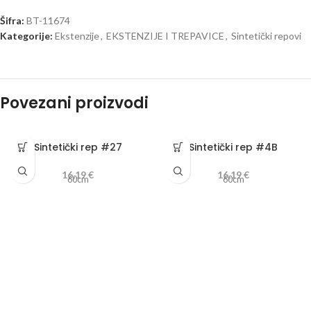
Šifra:
BT-11674
Kategorije:
Ekstenzije
,
EKSTENZIJE I TREPAVICE
,
Sintetički repovi
Povezani proizvodi
Sintetički rep #27
Sintetički rep #4B
16,19
€
16,19
€
60cm
60cm