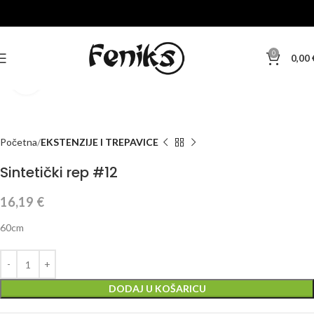
0
0,00
Klikni za veću sliku
Početna
EKSTENZIJE I TREPAVICE
Sintetički rep #12
16,19
€
60cm
DODAJ U KOŠARICU