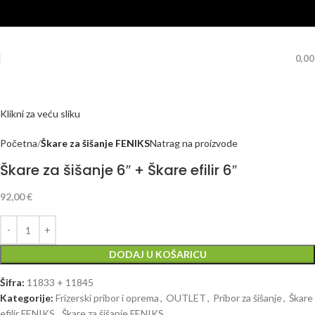
0,0
Klikni za veću sliku
Početna
Škare za šišanje FENIKS
Natrag na proizvode
Škare za šišanje 6″ + Škare efilir 6″
92,00
€
DODAJ U KOŠARICU
Šifra:
11833 + 11845
Kategorije:
Frizerski pribor i oprema
,
OUTLET
,
Pribor za šišanje
,
Škare
efilir FENIKS
,
Škare za šišanje FENIKS