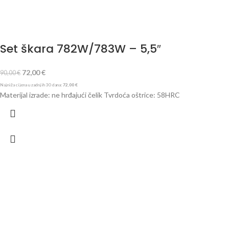
Set škara 782W/783W – 5,5″
72,00
€
90,00
€
Najniža cijena u zadnjih 30 dana:
72,00
€
Materijal izrade: ne hrđajući čelik Tvrdoća oštrice: 58HRC