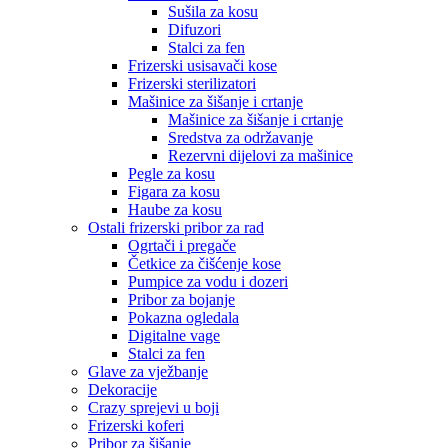
Sušila za kosu
Difuzori
Stalci za fen
Frizerski usisavači kose
Frizerski sterilizatori
Mašinice za šišanje i crtanje
Mašinice za šišanje i crtanje
Sredstva za održavanje
Rezervni dijelovi za mašinice
Pegle za kosu
Figara za kosu
Haube za kosu
Ostali frizerski pribor za rad
Ogrtači i pregače
Četkice za čišćenje kose
Pumpice za vodu i dozeri
Pribor za bojanje
Pokazna ogledala
Digitalne vage
Stalci za fen
Glave za vježbanje
Dekoracije
Crazy sprejevi u boji
Frizerski koferi
Pribor za šišanje