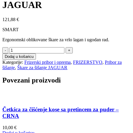
JAGUAR
121,88
€
SMART
Ergonomski oblikovane škare za vrlo lagan i ugodan rad.
Škare
za
Dodaj u košaricu
šišanje
Kategorije:
Frizerski pribor i oprema
,
FRIZERSTVO
,
Pribor za
J4355
šišanje
,
Škare za šišanje JAGUAR
–
JAGUAR
Povezani proizvodi
količina
Četkica za čišćenje kose sa pretincem za puder –
CRNA
10,00
€
Dodaj u košaricu