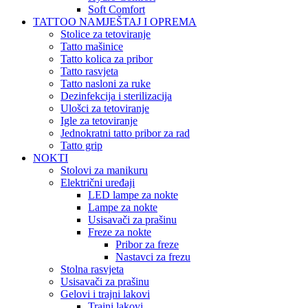
Soft Comfort
TATTOO NAMJEŠTAJ I OPREMA
Stolice za tetoviranje
Tatto mašinice
Tatto kolica za pribor
Tatto rasvjeta
Tatto nasloni za ruke
Dezinfekcija i sterilizacija
Ulošci za tetoviranje
Igle za tetoviranje
Jednokratni tatto pribor za rad
Tatto grip
NOKTI
Stolovi za manikuru
Električni uređaji
LED lampe za nokte
Lampe za nokte
Usisavači za prašinu
Freze za nokte
Pribor za freze
Nastavci za frezu
Stolna rasvjeta
Usisavači za prašinu
Gelovi i trajni lakovi
Trajni lakovi