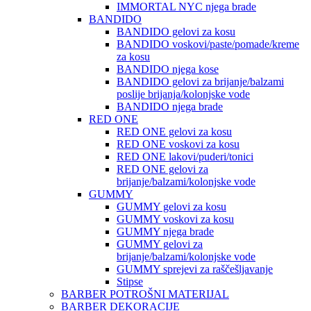
IMMORTAL NYC njega brade
BANDIDO
BANDIDO gelovi za kosu
BANDIDO voskovi/paste/pomade/kreme
za kosu
BANDIDO njega kose
BANDIDO gelovi za brijanje/balzami
poslije brijanja/kolonjske vode
BANDIDO njega brade
RED ONE
RED ONE gelovi za kosu
RED ONE voskovi za kosu
RED ONE lakovi/puderi/tonici
RED ONE gelovi za
brijanje/balzami/kolonjske vode
GUMMY
GUMMY gelovi za kosu
GUMMY voskovi za kosu
GUMMY njega brade
GUMMY gelovi za
brijanje/balzami/kolonjske vode
GUMMY sprejevi za raščešljavanje
Stipse
BARBER POTROŠNI MATERIJAL
BARBER DEKORACIJE