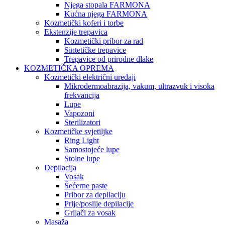
Njega stopala FARMONA
Kućna njega FARMONA
Kozmetički koferi i torbe
Ekstenzije trepavica
Kozmetički pribor za rad
Sintetičke trepavice
Trepavice od prirodne dlake
KOZMETIČKA OPREMA
Kozmetički električni uređaji
Mikrodermoabrazija, vakum, ultrazvuk i visoka
frekvancija
Lupe
Vapozoni
Sterilizatori
Kozmetičke svjetiljke
Ring Light
Samostojeće lupe
Stolne lupe
Depilacija
Vosak
Šećerne paste
Pribor za depilaciju
Prije/poslije depilacije
Grijači za vosak
Masaža