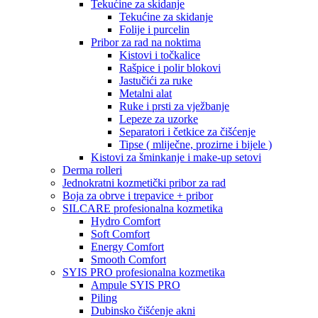
Tekućine za skidanje
Tekućine za skidanje
Folije i purcelin
Pribor za rad na noktima
Kistovi i točkalice
Rašpice i polir blokovi
Jastučići za ruke
Metalni alat
Ruke i prsti za vježbanje
Lepeze za uzorke
Separatori i četkice za čišćenje
Tipse ( mliječne, prozirne i bijele )
Kistovi za šminkanje i make-up setovi
Derma rolleri
Jednokratni kozmetički pribor za rad
Boja za obrve i trepavice + pribor
SILCARE profesionalna kozmetika
Hydro Comfort
Soft Comfort
Energy Comfort
Smooth Comfort
SYIS PRO profesionalna kozmetika
Ampule SYIS PRO
Piling
Dubinsko čišćenje akni