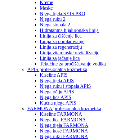
Kreme
Maske
Njega tijela SYIS PRO
Njega ruku 2
Njega stopala 2
Hidratantna hijaluronska linija
Linija za čišćenje lica
Linija za pomlađivanje
Linija za regeneraciju
Linija vitaminske revitalizacije
Linija za jačanje lica
Tekućine za pročišćavanje vodika
APIS profesionalna kozmetika
Kiseline APIS
Njega tijela APIS
Njega ruku i stopala APIS
Njega očiju APIS
Njega lica APIS
Kućna njega APIS
FARMONA profesionalna kozmetika
Kiseline FARMONA
Njega lica FARMONA
Njega tijela FARMONA
Njega kose FARMONA
Njega ruku FARMONA