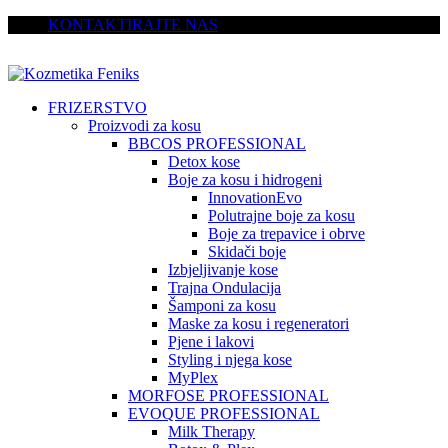
KONTAKTIRAJTE NAS
FRIZERSTVO
Proizvodi za kosu
BBCOS PROFESSIONAL
Detox kose
Boje za kosu i hidrogeni
InnovationEvo
Polutrajne boje za kosu
Boje za trepavice i obrve
Skidači boje
Izbjeljivanje kose
Trajna Ondulacija
Šamponi za kosu
Maske za kosu i regeneratori
Pjene i lakovi
Styling i njega kose
MyPlex
MORFOSE PROFESSIONAL
EVOQUE PROFESSIONAL
Milk Therapy