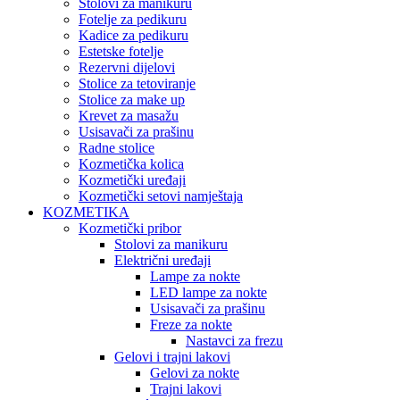
Stolovi za manikuru
Fotelje za pedikuru
Kadice za pedikuru
Estetske fotelje
Rezervni dijelovi
Stolice za tetoviranje
Stolice za make up
Krevet za masažu
Usisavači za prašinu
Radne stolice
Kozmetička kolica
Kozmetički uređaji
Kozmetički setovi namještaja
KOZMETIKA
Kozmetički pribor
Stolovi za manikuru
Električni uređaji
Lampe za nokte
LED lampe za nokte
Usisavači za prašinu
Freze za nokte
Nastavci za frezu
Gelovi i trajni lakovi
Gelovi za nokte
Trajni lakovi