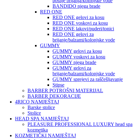
poslije brijanja/kolonjske vode
BANDIDO njega brade
RED ONE
RED ONE gelovi za kosu
RED ONE voskovi za kosu
RED ONE lakovi/puderi/tonici
RED ONE gelovi za
brijanje/balzami/kolonjske vode
GUMMY
GUMMY gelovi za kosu
GUMMY voskovi za kosu
GUMMY njega brade
GUMMY gelovi za
brijanje/balzami/kolonjske vode
GUMMY sprejevi za raščešljavanje
Stipse
BARBER POTROŠNI MATERIJAL
BARBER DEKORACIJE
4RICO NAMJEŠTAJ
Barske stolice
Stolice
HEAD SPA NAMJEŠTAJ
PLEASURE PROFESSIONAL LUXURY head spa
kozmetika
KOZMETIČKI NAMJEŠTAJ