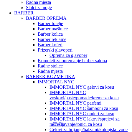
Radna mjesta
Stalci za noge
BARBER
BARBER OPREMA
Barber fotelje
Barber mašinice
Barber kolica
Barber reklame
Barber koferi
Frizerski glavoperi
Oprema za glavoper
Kompleti za opremanje barber salona
Radne stolice
Radna mjesta
BARBER KOZMETIKA
IMMORTAL NYC
IMMORTAL NYC gelovi za kosu
IMMORTAL NYC
voskovi/paste/pomade/kreme za kosu
IMMORTAL NYC parfemi
IMMORTAL NYC šamponi za kosu
IMMORTAL NYC puderi za kosu
IMMORTAL NYC lakovi/sprejevi za
raščešljavanje/tonici za kosu
Gelovi za brijanje/balzami/kolonjske vode