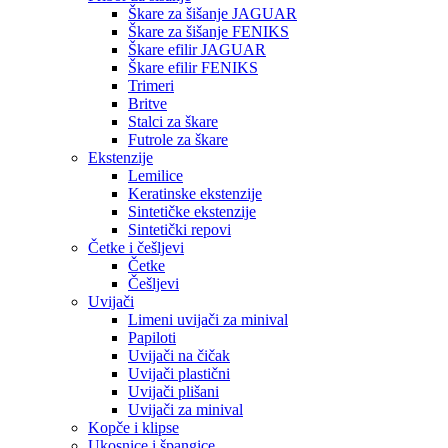
Škare za šišanje JAGUAR
Škare za šišanje FENIKS
Škare efilir JAGUAR
Škare efilir FENIKS
Trimeri
Britve
Stalci za škare
Futrole za škare
Ekstenzije
Lemilice
Keratinske ekstenzije
Sintetičke ekstenzije
Sintetički repovi
Četke i češljevi
Četke
Češljevi
Uvijači
Limeni uvijači za minival
Papiloti
Uvijači na čičak
Uvijači plastični
Uvijači plišani
Uvijači za minival
Kopče i klipse
Ukosnice i špangice