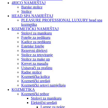
4RICO NAMJEŠTAJ
Barske stolice
Stolice
HEAD SPA NAMJEŠTAJ
PLEASURE PROFESSIONAL LUXURY head spa
kozmetika
KOZMETIČKI NAMJEŠTAJ
Stolovi za manikuru
Fotelje za pedikuru
Kadice za pedikuru
Estetske fotelje
Rezervni dijelovi
Stolice za tetoviranje
Stolice za make up
Krevet za masažu
Usisavači za prašinu
Radne stolice
Kozmetička kolica
Kozmetički uređaji
Kozmetički setovi namještaja
KOZMETIKA
Kozmetički pribor
Stolovi za manikuru
Električni uređaji
Lampe za nokte