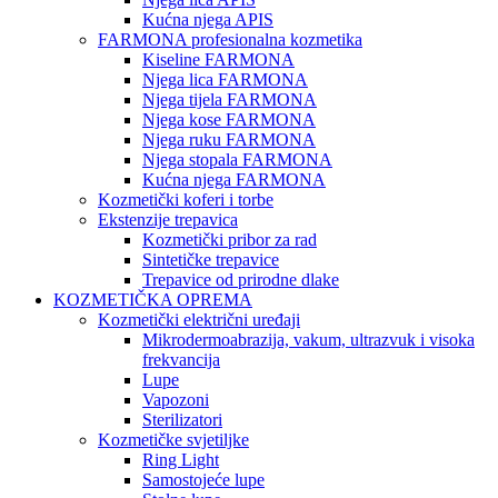
Kućna njega APIS
FARMONA profesionalna kozmetika
Kiseline FARMONA
Njega lica FARMONA
Njega tijela FARMONA
Njega kose FARMONA
Njega ruku FARMONA
Njega stopala FARMONA
Kućna njega FARMONA
Kozmetički koferi i torbe
Ekstenzije trepavica
Kozmetički pribor za rad
Sintetičke trepavice
Trepavice od prirodne dlake
KOZMETIČKA OPREMA
Kozmetički električni uređaji
Mikrodermoabrazija, vakum, ultrazvuk i visoka
frekvancija
Lupe
Vapozoni
Sterilizatori
Kozmetičke svjetiljke
Ring Light
Samostojeće lupe