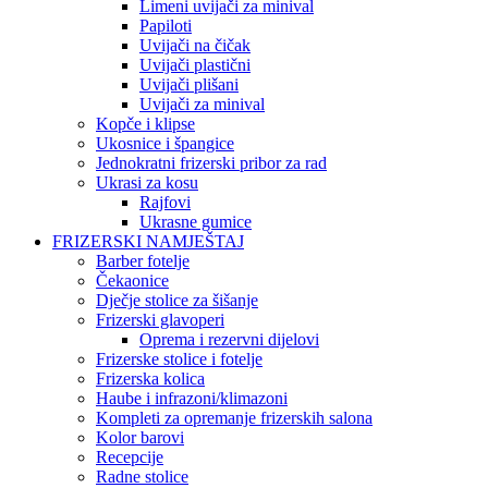
Limeni uvijači za minival
Papiloti
Uvijači na čičak
Uvijači plastični
Uvijači plišani
Uvijači za minival
Kopče i klipse
Ukosnice i špangice
Jednokratni frizerski pribor za rad
Ukrasi za kosu
Rajfovi
Ukrasne gumice
FRIZERSKI NAMJEŠTAJ
Barber fotelje
Čekaonice
Dječje stolice za šišanje
Frizerski glavoperi
Oprema i rezervni dijelovi
Frizerske stolice i fotelje
Frizerska kolica
Haube i infrazoni/klimazoni
Kompleti za opremanje frizerskih salona
Kolor barovi
Recepcije
Radne stolice