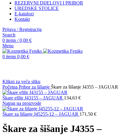
REZERVNI DIJELOVI I PRIBOR
UREDSKE STOLICE
E-katalozi
Kontakt
Prijava / Registracija
Search
0
items
/
0,00
€
Menu
0
items
0,00
€
Klikni za veću sliku
Početna
Pribor za šišanje
Škare za šišanje J4355 – JAGUAR
Škare efilir J43155 – JAGUAR
134,63
€
Natrag na proizvode
Škare za šišanje J45255-12 – JAGUAR
171,50
€
Škare za šišanje J4355 –