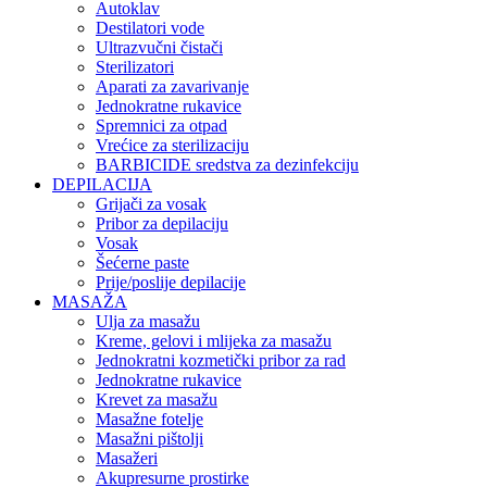
Autoklav
Destilatori vode
Ultrazvučni čistači
Sterilizatori
Aparati za zavarivanje
Jednokratne rukavice
Spremnici za otpad
Vrećice za sterilizaciju
BARBICIDE sredstva za dezinfekciju
DEPILACIJA
Grijači za vosak
Pribor za depilaciju
Vosak
Šećerne paste
Prije/poslije depilacije
MASAŽA
Ulja za masažu
Kreme, gelovi i mlijeka za masažu
Jednokratni kozmetički pribor za rad
Jednokratne rukavice
Krevet za masažu
Masažne fotelje
Masažni pištolji
Masažeri
Akupresurne prostirke