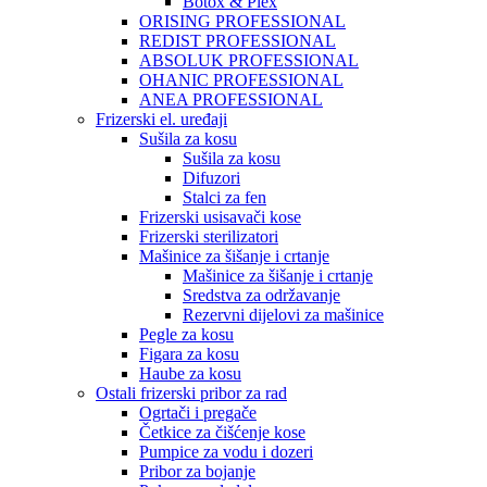
Botox & Plex
ORISING PROFESSIONAL
REDIST PROFESSIONAL
ABSOLUK PROFESSIONAL
OHANIC PROFESSIONAL
ANEA PROFESSIONAL
Frizerski el. uređaji
Sušila za kosu
Sušila za kosu
Difuzori
Stalci za fen
Frizerski usisavači kose
Frizerski sterilizatori
Mašinice za šišanje i crtanje
Mašinice za šišanje i crtanje
Sredstva za održavanje
Rezervni dijelovi za mašinice
Pegle za kosu
Figara za kosu
Haube za kosu
Ostali frizerski pribor za rad
Ogrtači i pregače
Četkice za čišćenje kose
Pumpice za vodu i dozeri
Pribor za bojanje