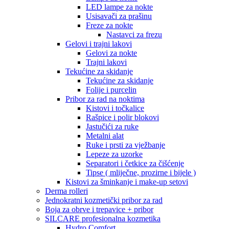
LED lampe za nokte
Usisavači za prašinu
Freze za nokte
Nastavci za frezu
Gelovi i trajni lakovi
Gelovi za nokte
Trajni lakovi
Tekućine za skidanje
Tekućine za skidanje
Folije i purcelin
Pribor za rad na noktima
Kistovi i točkalice
Rašpice i polir blokovi
Jastučići za ruke
Metalni alat
Ruke i prsti za vježbanje
Lepeze za uzorke
Separatori i četkice za čišćenje
Tipse ( mliječne, prozirne i bijele )
Kistovi za šminkanje i make-up setovi
Derma rolleri
Jednokratni kozmetički pribor za rad
Boja za obrve i trepavice + pribor
SILCARE profesionalna kozmetika
Hydro Comfort