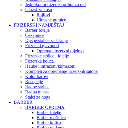
Jednokratni frizerski pribor za rad
Ukrasi za kosu
Rajfovi
Ukrasne gumice
FRIZERSKI NAMJEŠTAJ
Barber fotelje
Čekaonice
Dječje stolice za šišanje
Frizerski glavoperi
Oprema i rezervni dijelovi
Frizerske stolice i fotelje
Frizerska kolica
Haube i infrazoni/klimazoni
Kompleti za opremanje frizerskih salona
Kolor barovi
Recepcije
Radne stolice
Radna mjesta
Stalci za noge
BARBER
BARBER OPREMA
Barber fotelje
Barber mašinice
Barber kolica
Barber reklame