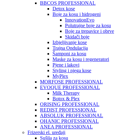
BBCOS PROFESSIONAL
Detox kose
Boje za kosu i hidrogeni
InnovationEvo
Polutrajne boje za kosu
Boje za trepavice i obrve
Skidači boje
Izbjeljivanje kose
Trajna Ondulacija
Šamponi za kosu
Maske za kosu i regeneratori
Pjene i lakovi
Styling i njega kose
MyPlex
MORFOSE PROFESSIONAL
EVOQUE PROFESSIONAL
Milk Therapy
Botox & Plex
ORISING PROFESSIONAL
REDIST PROFESSIONAL
ABSOLUK PROFESSIONAL
OHANIC PROFESSIONAL
ANEA PROFESSIONAL
Frizerski el. uređaji
Sušila za kosu