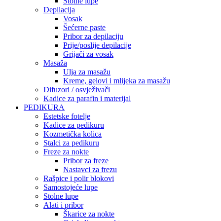
Stolne lupe
Depilacija
Vosak
Šećerne paste
Pribor za depilaciju
Prije/poslije depilacije
Grijači za vosak
Masaža
Ulja za masažu
Kreme, gelovi i mlijeka za masažu
Difuzori / osvježivači
Kadice za parafin i materijal
PEDIKURA
Estetske fotelje
Kadice za pedikuru
Kozmetička kolica
Stalci za pedikuru
Freze za nokte
Pribor za freze
Nastavci za frezu
Rašpice i polir blokovi
Samostojeće lupe
Stolne lupe
Alati i pribor
Škarice za nokte