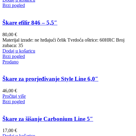
Brzi pogled
Škare efilir 846 – 5,5″
80,00
€
Materijal izrade: ne hrđajući čelik Tvrdoća oštrice: 60HRC Broj
zubaca: 35
Dodaj u košaricu
Brzi pogled
Prodano
Škare za prorjeđivanje Style Line 6,0″
46,00
€
Pročitaj više
Brzi pogled
Škare za šišanje Carbonium Line 5″
17,00
€
Dodaj u košaricu