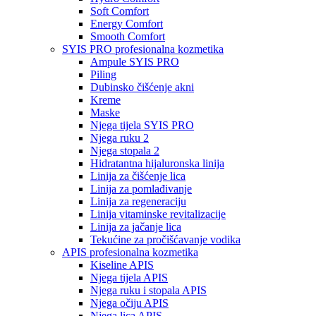
Soft Comfort
Energy Comfort
Smooth Comfort
SYIS PRO profesionalna kozmetika
Ampule SYIS PRO
Piling
Dubinsko čišćenje akni
Kreme
Maske
Njega tijela SYIS PRO
Njega ruku 2
Njega stopala 2
Hidratantna hijaluronska linija
Linija za čišćenje lica
Linija za pomlađivanje
Linija za regeneraciju
Linija vitaminske revitalizacije
Linija za jačanje lica
Tekućine za pročišćavanje vodika
APIS profesionalna kozmetika
Kiseline APIS
Njega tijela APIS
Njega ruku i stopala APIS
Njega očiju APIS
Njega lica APIS