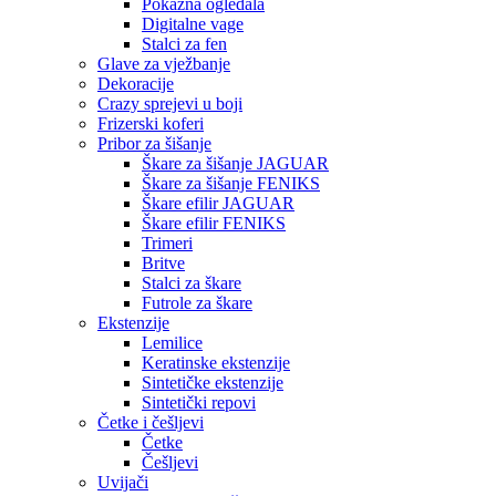
Pokazna ogledala
Digitalne vage
Stalci za fen
Glave za vježbanje
Dekoracije
Crazy sprejevi u boji
Frizerski koferi
Pribor za šišanje
Škare za šišanje JAGUAR
Škare za šišanje FENIKS
Škare efilir JAGUAR
Škare efilir FENIKS
Trimeri
Britve
Stalci za škare
Futrole za škare
Ekstenzije
Lemilice
Keratinske ekstenzije
Sintetičke ekstenzije
Sintetički repovi
Četke i češljevi
Četke
Češljevi
Uvijači