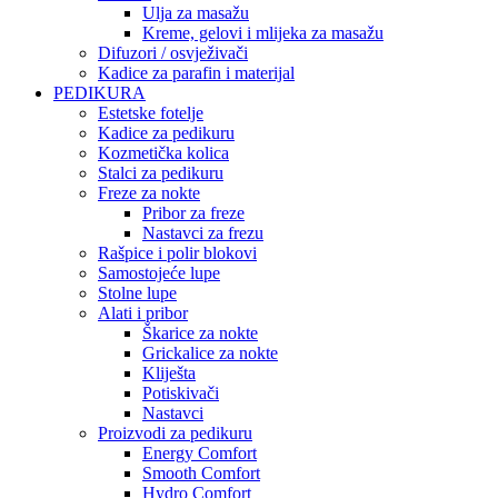
Ulja za masažu
Kreme, gelovi i mlijeka za masažu
Difuzori / osvježivači
Kadice za parafin i materijal
PEDIKURA
Estetske fotelje
Kadice za pedikuru
Kozmetička kolica
Stalci za pedikuru
Freze za nokte
Pribor za freze
Nastavci za frezu
Rašpice i polir blokovi
Samostojeće lupe
Stolne lupe
Alati i pribor
Škarice za nokte
Grickalice za nokte
Kliješta
Potiskivači
Nastavci
Proizvodi za pedikuru
Energy Comfort
Smooth Comfort
Hydro Comfort