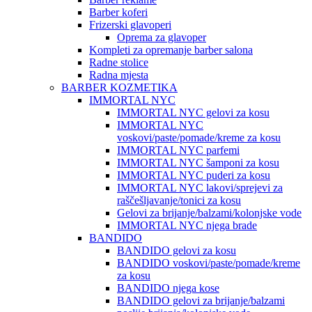
Barber koferi
Frizerski glavoperi
Oprema za glavoper
Kompleti za opremanje barber salona
Radne stolice
Radna mjesta
BARBER KOZMETIKA
IMMORTAL NYC
IMMORTAL NYC gelovi za kosu
IMMORTAL NYC
voskovi/paste/pomade/kreme za kosu
IMMORTAL NYC parfemi
IMMORTAL NYC šamponi za kosu
IMMORTAL NYC puderi za kosu
IMMORTAL NYC lakovi/sprejevi za
raščešljavanje/tonici za kosu
Gelovi za brijanje/balzami/kolonjske vode
IMMORTAL NYC njega brade
BANDIDO
BANDIDO gelovi za kosu
BANDIDO voskovi/paste/pomade/kreme
za kosu
BANDIDO njega kose
BANDIDO gelovi za brijanje/balzami