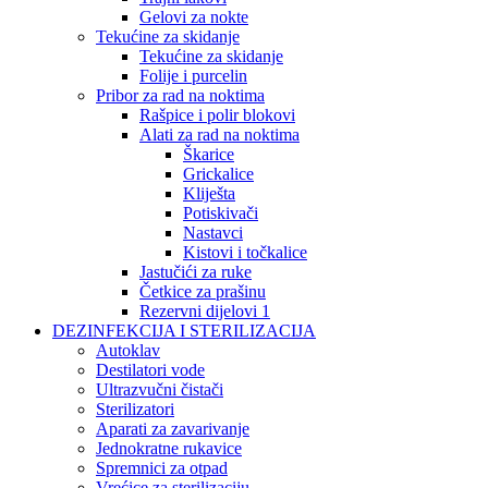
Gelovi za nokte
Tekućine za skidanje
Tekućine za skidanje
Folije i purcelin
Pribor za rad na noktima
Rašpice i polir blokovi
Alati za rad na noktima
Škarice
Grickalice
Kliješta
Potiskivači
Nastavci
Kistovi i točkalice
Jastučići za ruke
Četkice za prašinu
Rezervni dijelovi 1
DEZINFEKCIJA I STERILIZACIJA
Autoklav
Destilatori vode
Ultrazvučni čistači
Sterilizatori
Aparati za zavarivanje
Jednokratne rukavice
Spremnici za otpad
Vrećice za sterilizaciju