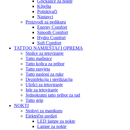
Grickalice za nokte
Kliješta
Potiskivači
Nastavci
Proizvodi za pedikuru
Energy Comfort
Smooth Comfort
Hydro Comfort
Soft Comfort
TATTOO NAMJEŠTAJ I OPREMA
Stolice za tetoviranje
Tatto mašinice
Tatto kolica za pribor
Tatto rasvjeta
Tatto nasloni za ruke
Dezinfekcija i sterilizacija
Ulošci za tetoviranje
Igle za tetoviranje
Jednokratni tatto pribor za rad
Tatto grip
NOKTI
Stolovi za manikuru
Električni uređaji
LED lampe za nokte
Lampe za nokte