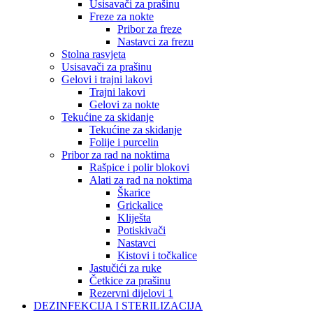
Usisavači za prašinu
Freze za nokte
Pribor za freze
Nastavci za frezu
Stolna rasvjeta
Usisavači za prašinu
Gelovi i trajni lakovi
Trajni lakovi
Gelovi za nokte
Tekućine za skidanje
Tekućine za skidanje
Folije i purcelin
Pribor za rad na noktima
Rašpice i polir blokovi
Alati za rad na noktima
Škarice
Grickalice
Kliješta
Potiskivači
Nastavci
Kistovi i točkalice
Jastučići za ruke
Četkice za prašinu
Rezervni dijelovi 1
DEZINFEKCIJA I STERILIZACIJA