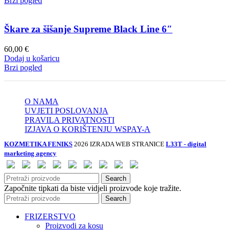
Brzi pogled
Škare za šišanje Supreme Black Line 6″
60,00
€
Dodaj u košaricu
Brzi pogled
O NAMA
UVJETI POSLOVANJA
PRAVILA PRIVATNOSTI
IZJAVA O KORIŠTENJU WSPAY-A
KOZMETIKA FENIKS
2026 IZRADA WEB STRANICE
L33T - digital
marketing agency
Search
Započnite tipkati da biste vidjeli proizvode koje tražite.
Search
FRIZERSTVO
Proizvodi za kosu