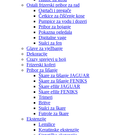
Ostali frizerski pribor za rad
Ogrtači i pregače
Četkice za čišćenje kose
Pumpice za vodu i dozeri
Pribor za bojanje
Pokazna ogledala
Digitalne vage
Stalci za fen
Glave za vježbanje
Dekoracije
Crazy sprejevi u boji
Frizerski koferi
Pribor za šišanje
Škare za šišanje JAGUAR
Škare za šišanje FENIKS
Škare efilir JAGUAR
Škare efilir FENIKS
Trimeri
Britve
Stalci za škare
Futrole za škare
Ekstenzije
Lemilice
Keratinske ekstenzije