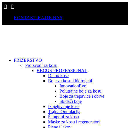
KONTAKTIRAJTE NAS
FRIZERSTVO
Proizvodi za kosu
BBCOS PROFESSIONAL
Detox kose
Boje za kosu i hidrogeni
InnovationEvo
Polutrajne boje za kosu
Boje za trepavice i obrve
Skidači boje
Izbjeljivanje kose
Trajna Ondulacija
Šamponi za kosu
Maske za kosu i regeneratori
Pjene i lakovi