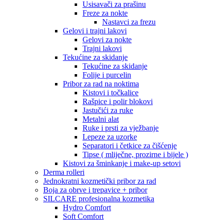
Usisavači za prašinu
Freze za nokte
Nastavci za frezu
Gelovi i trajni lakovi
Gelovi za nokte
Trajni lakovi
Tekućine za skidanje
Tekućine za skidanje
Folije i purcelin
Pribor za rad na noktima
Kistovi i točkalice
Rašpice i polir blokovi
Jastučići za ruke
Metalni alat
Ruke i prsti za vježbanje
Lepeze za uzorke
Separatori i četkice za čišćenje
Tipse ( mliječne, prozirne i bijele )
Kistovi za šminkanje i make-up setovi
Derma rolleri
Jednokratni kozmetički pribor za rad
Boja za obrve i trepavice + pribor
SILCARE profesionalna kozmetika
Hydro Comfort
Soft Comfort