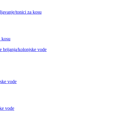
avanje/tonici za kosu
 kosu
 brijanja/kolonjske vode
jske vode
ke vode