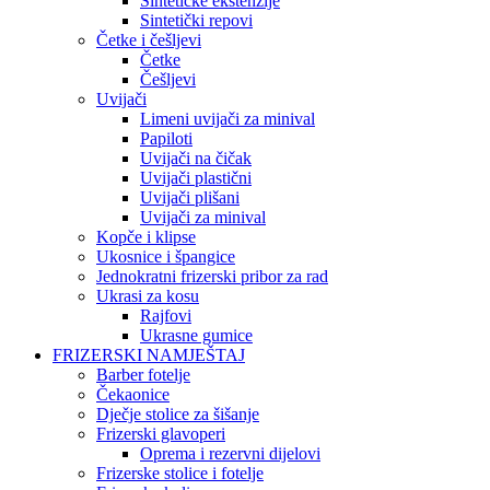
Sintetičke ekstenzije
Sintetički repovi
Četke i češljevi
Četke
Češljevi
Uvijači
Limeni uvijači za minival
Papiloti
Uvijači na čičak
Uvijači plastični
Uvijači plišani
Uvijači za minival
Kopče i klipse
Ukosnice i špangice
Jednokratni frizerski pribor za rad
Ukrasi za kosu
Rajfovi
Ukrasne gumice
FRIZERSKI NAMJEŠTAJ
Barber fotelje
Čekaonice
Dječje stolice za šišanje
Frizerski glavoperi
Oprema i rezervni dijelovi
Frizerske stolice i fotelje