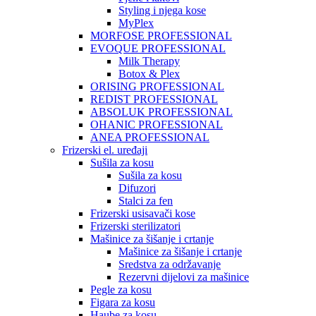
Styling i njega kose
MyPlex
MORFOSE PROFESSIONAL
EVOQUE PROFESSIONAL
Milk Therapy
Botox & Plex
ORISING PROFESSIONAL
REDIST PROFESSIONAL
ABSOLUK PROFESSIONAL
OHANIC PROFESSIONAL
ANEA PROFESSIONAL
Frizerski el. uređaji
Sušila za kosu
Sušila za kosu
Difuzori
Stalci za fen
Frizerski usisavači kose
Frizerski sterilizatori
Mašinice za šišanje i crtanje
Mašinice za šišanje i crtanje
Sredstva za održavanje
Rezervni dijelovi za mašinice
Pegle za kosu
Figara za kosu
Haube za kosu