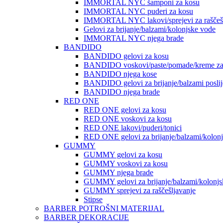
IMMORTAL NYC šamponi za kosu
IMMORTAL NYC puderi za kosu
IMMORTAL NYC lakovi/sprejevi za raščešlj
Gelovi za brijanje/balzami/kolonjske vode
IMMORTAL NYC njega brade
BANDIDO
BANDIDO gelovi za kosu
BANDIDO voskovi/paste/pomade/kreme za
BANDIDO njega kose
BANDIDO gelovi za brijanje/balzami poslije
BANDIDO njega brade
RED ONE
RED ONE gelovi za kosu
RED ONE voskovi za kosu
RED ONE lakovi/puderi/tonici
RED ONE gelovi za brijanje/balzami/kolon
GUMMY
GUMMY gelovi za kosu
GUMMY voskovi za kosu
GUMMY njega brade
GUMMY gelovi za brijanje/balzami/kolonjs
GUMMY sprejevi za raščešljavanje
Stipse
BARBER POTROŠNI MATERIJAL
BARBER DEKORACIJE