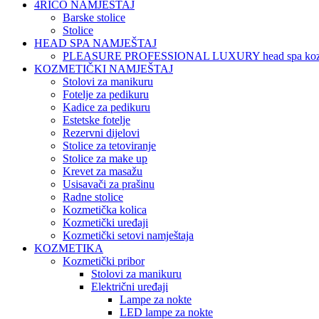
4RICO NAMJEŠTAJ
Barske stolice
Stolice
HEAD SPA NAMJEŠTAJ
PLEASURE PROFESSIONAL LUXURY head spa koz
KOZMETIČKI NAMJEŠTAJ
Stolovi za manikuru
Fotelje za pedikuru
Kadice za pedikuru
Estetske fotelje
Rezervni dijelovi
Stolice za tetoviranje
Stolice za make up
Krevet za masažu
Usisavači za prašinu
Radne stolice
Kozmetička kolica
Kozmetički uređaji
Kozmetički setovi namještaja
KOZMETIKA
Kozmetički pribor
Stolovi za manikuru
Električni uređaji
Lampe za nokte
LED lampe za nokte