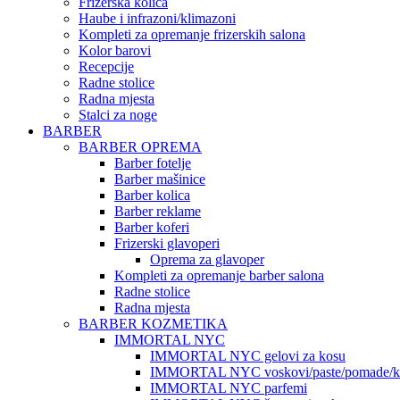
Frizerska kolica
Haube i infrazoni/klimazoni
Kompleti za opremanje frizerskih salona
Kolor barovi
Recepcije
Radne stolice
Radna mjesta
Stalci za noge
BARBER
BARBER OPREMA
Barber fotelje
Barber mašinice
Barber kolica
Barber reklame
Barber koferi
Frizerski glavoperi
Oprema za glavoper
Kompleti za opremanje barber salona
Radne stolice
Radna mjesta
BARBER KOZMETIKA
IMMORTAL NYC
IMMORTAL NYC gelovi za kosu
IMMORTAL NYC voskovi/paste/pomade/kr
IMMORTAL NYC parfemi