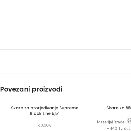
Povezani proizvodi
Škare za prorjeđivanje Supreme
Škare za šiš
Black Line 5,5″
8
Materijal izrade: ja
60,00
€
– 440 Tvrdoć