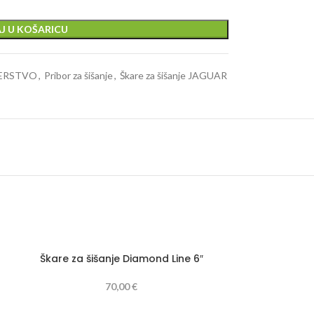
J U KOŠARICU
ZERSTVO
,
Pribor za šišanje
,
Škare za šišanje JAGUAR
PROD
Škare za šišanje Diamond Line 6″
ANO
70,00
€