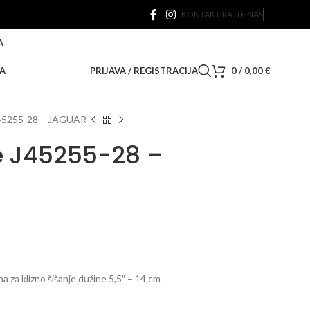
KONTAKTIRAJTE NAS
A
A
PRIJAVA / REGISTRACIJA
0
/
0,00
€
 J45255-28 – JAGUAR
je J45255-28 –
a za klizno šišanje dužine 5,5″ – 14 cm