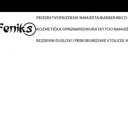
FRIZERSTVO
FRIZERSKI NAMJEŠTAJ
BARBER
4RICO
KOZMETIČKA OPREMA
PEDIKURA
TATTOO NAMJEŠ
REZERVNI DIJELOVI I PRIBOR
UREDSKE STOLICE
E-
Klikni za veću sliku