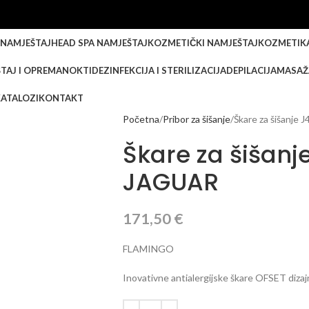
 NAMJEŠTAJ
HEAD SPA NAMJEŠTAJ
KOZMETIČKI NAMJEŠTAJ
KOZMETIK
TAJ I OPREMA
NOKTI
DEZINFEKCIJA I STERILIZACIJA
DEPILACIJA
MASAŽ
KATALOZI
KONTAKT
Početna
Pribor za šišanje
Škare za šišanje
Škare za šišan
JAGUAR
171,50
€
FLAMINGO
Inovativne antialergijske škare OFSET dizajn