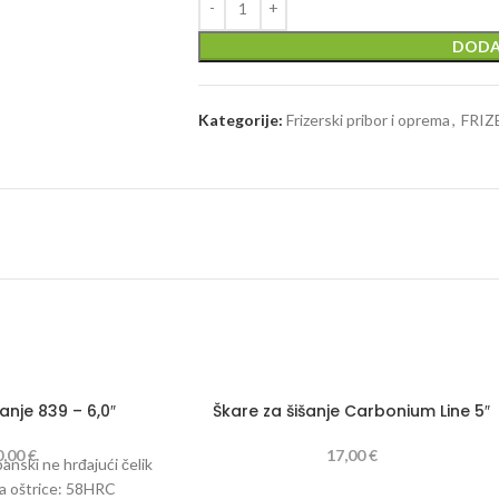
DODA
Kategorije:
Frizerski pribor i oprema
,
FRI
anje 839 – 6,0″
Škare za šišanje Carbonium Line 5″
0,00
€
17,00
€
panski ne hrđajući čelik
a oštrice: 58HRC