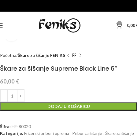
0
0,00
Klikni za veću sliku
Početna
Škare za šišanje FENIKS
Škare za šišanje Supreme Black Line 6″
60,00
€
DODAJ U KOŠARICU
Šifra:
HE-80020
Kategorije:
Frizerski pribor i oprema
,
Pribor za šišanje
,
Škare za šišanje