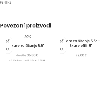
FENIKS
Povezani proizvodi
-20%
Škare za šišanje 5.5″ +
Škare za šišanje 5.5″
Škare efilir 6″
36,80
€
92,00
€
46,00
€
Najniža cijena u zadnjih 30 dana:
36,80
€