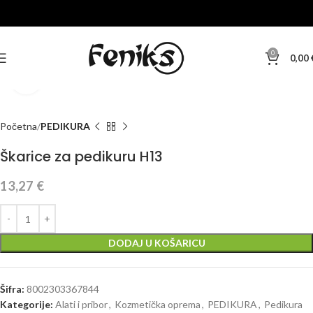
0
0,00
Klikni za veću sliku
Početna
PEDIKURA
Škarice za pedikuru H13
13,27
€
DODAJ U KOŠARICU
Šifra:
8002303367844
Kategorije:
Alati i pribor
,
Kozmetička oprema
,
PEDIKURA
,
Pedikura