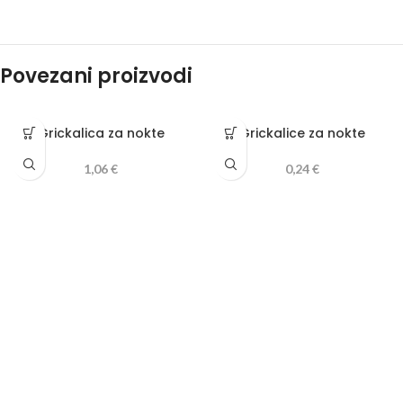
Povezani proizvodi
Grickalica za nokte
Grickalice za nokte
1,06
€
0,24
€