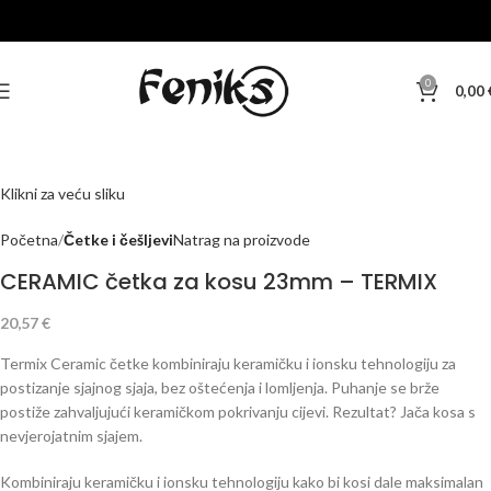
0
0,00
Klikni za veću sliku
Početna
Četke i češljevi
Natrag na proizvode
CERAMIC četka za kosu 23mm – TERMIX
20,57
€
Termix Ceramic četke kombiniraju keramičku i ionsku tehnologiju za
postizanje sjajnog sjaja, bez oštećenja i lomljenja. Puhanje se brže
postiže zahvaljujući keramičkom pokrivanju cijevi. Rezultat? Jača kosa s
nevjerojatnim sjajem.
Kombiniraju keramičku i ionsku tehnologiju kako bi kosi dale maksimalan