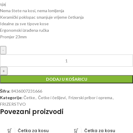
sjaj
Nema štete na kosi, nema lomljenja
Keramički poklopac smanjuje vrijeme četkanja
Idealne za sve tipove kose
Ergonomski izrađena ručka
Promjer 23mm
DODAJ U KOŠARICU
Šifra:
8436007231666
Kategorije:
Četke
,
Četke i češljevi
,
Frizerski pribor i oprema
,
FRIZERSTVO
Povezani proizvodi
Četka za kosu
Četka za kosu