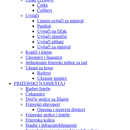
Četke
Češljevi
Uvijači
Limeni uvijači za minival
Papiloti
Uvijači na čičak
Uvijači plastični
Uvijači plišani
Uvijači za minival
Kopče i klipse
Ukosnice i špangice
Jednokratni frizerski pribor za rad
Ukrasi za kosu
Rajfovi
Ukrasne gumice
FRIZERSKI NAMJEŠTAJ
Barber fotelje
Čekaonice
Dječje stolice za šišanje
Frizerski glavoperi
Oprema i rezervni dijelovi
Frizerske stolice i fotelje
Frizerska kolica
Haube i infrazoni/klimazoni