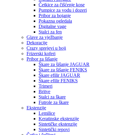
Četkice za čišćenje kose
Pumpice za vodu i dozeri
Pribor za bojanje
Pokazna ogledala
Digitalne vage
Stalci za fen
Glave za vježbanje
Dekoracije
Crazy sprejevi u boji
Frizerski koferi
Pribor za šišanje
Škare za šišanje JAGUAR
Škare za šišanje FENIKS
Škare efilir JAGUAR
Škare efilir FENIKS
Trimeri
Britve
Stalci za škare
Futrole za škare
Ekstenzije
Lemilice
Keratinske ekstenzije
Sintetičke ekstenzije
Sintetički repovi
Četke i češljevi