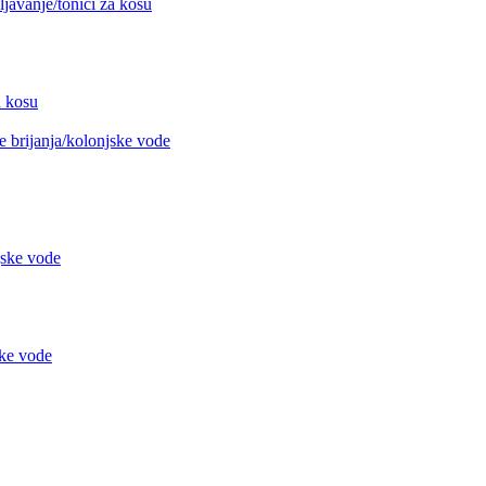
avanje/tonici za kosu
 kosu
 brijanja/kolonjske vode
jske vode
ke vode