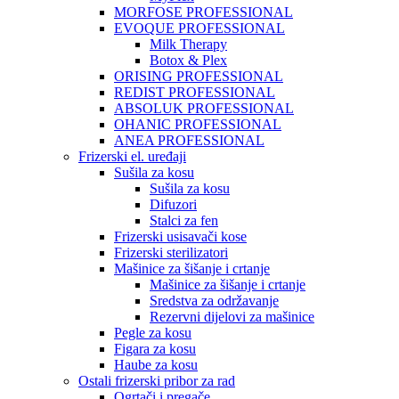
MORFOSE PROFESSIONAL
EVOQUE PROFESSIONAL
Milk Therapy
Botox & Plex
ORISING PROFESSIONAL
REDIST PROFESSIONAL
ABSOLUK PROFESSIONAL
OHANIC PROFESSIONAL
ANEA PROFESSIONAL
Frizerski el. uređaji
Sušila za kosu
Sušila za kosu
Difuzori
Stalci za fen
Frizerski usisavači kose
Frizerski sterilizatori
Mašinice za šišanje i crtanje
Mašinice za šišanje i crtanje
Sredstva za održavanje
Rezervni dijelovi za mašinice
Pegle za kosu
Figara za kosu
Haube za kosu
Ostali frizerski pribor za rad
Ogrtači i pregače