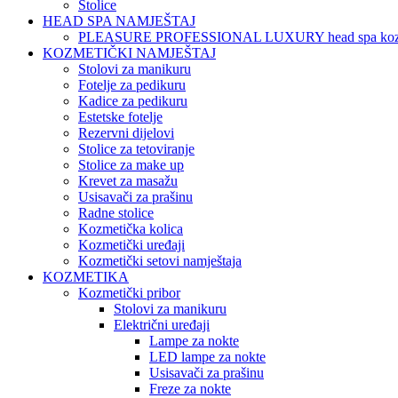
Stolice
HEAD SPA NAMJEŠTAJ
PLEASURE PROFESSIONAL LUXURY head spa koz
KOZMETIČKI NAMJEŠTAJ
Stolovi za manikuru
Fotelje za pedikuru
Kadice za pedikuru
Estetske fotelje
Rezervni dijelovi
Stolice za tetoviranje
Stolice za make up
Krevet za masažu
Usisavači za prašinu
Radne stolice
Kozmetička kolica
Kozmetički uređaji
Kozmetički setovi namještaja
KOZMETIKA
Kozmetički pribor
Stolovi za manikuru
Električni uređaji
Lampe za nokte
LED lampe za nokte
Usisavači za prašinu
Freze za nokte