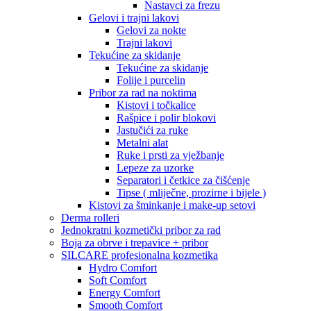
Nastavci za frezu
Gelovi i trajni lakovi
Gelovi za nokte
Trajni lakovi
Tekućine za skidanje
Tekućine za skidanje
Folije i purcelin
Pribor za rad na noktima
Kistovi i točkalice
Rašpice i polir blokovi
Jastučići za ruke
Metalni alat
Ruke i prsti za vježbanje
Lepeze za uzorke
Separatori i četkice za čišćenje
Tipse ( mliječne, prozirne i bijele )
Kistovi za šminkanje i make-up setovi
Derma rolleri
Jednokratni kozmetički pribor za rad
Boja za obrve i trepavice + pribor
SILCARE profesionalna kozmetika
Hydro Comfort
Soft Comfort
Energy Comfort
Smooth Comfort