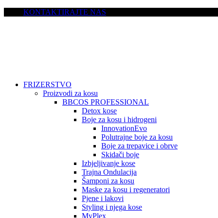
KONTAKTIRAJTE NAS
FRIZERSTVO
Proizvodi za kosu
BBCOS PROFESSIONAL
Detox kose
Boje za kosu i hidrogeni
InnovationEvo
Polutrajne boje za kosu
Boje za trepavice i obrve
Skidači boje
Izbjeljivanje kose
Trajna Ondulacija
Šamponi za kosu
Maske za kosu i regeneratori
Pjene i lakovi
Styling i njega kose
MyPlex