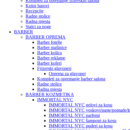
Kompleti za opremanje frizerskih salona
Kolor barovi
Recepcije
Radne stolice
Radna mjesta
Stalci za noge
BARBER
BARBER OPREMA
Barber fotelje
Barber mašinice
Barber kolica
Barber reklame
Barber koferi
Frizerski glavoperi
Oprema za glavoper
Kompleti za opremanje barber salona
Radne stolice
Radna mjesta
BARBER KOZMETIKA
IMMORTAL NYC
IMMORTAL NYC gelovi za kosu
IMMORTAL NYC voskovi/paste/pomade/kr
IMMORTAL NYC parfemi
IMMORTAL NYC šamponi za kosu
IMMORTAL NYC puderi za kosu