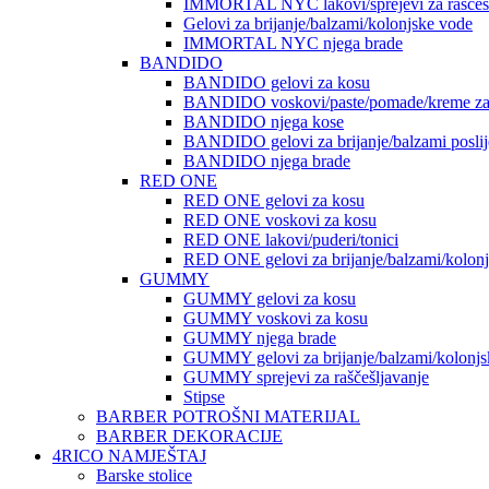
IMMORTAL NYC lakovi/sprejevi za raščešlj
Gelovi za brijanje/balzami/kolonjske vode
IMMORTAL NYC njega brade
BANDIDO
BANDIDO gelovi za kosu
BANDIDO voskovi/paste/pomade/kreme za
BANDIDO njega kose
BANDIDO gelovi za brijanje/balzami poslije
BANDIDO njega brade
RED ONE
RED ONE gelovi za kosu
RED ONE voskovi za kosu
RED ONE lakovi/puderi/tonici
RED ONE gelovi za brijanje/balzami/kolon
GUMMY
GUMMY gelovi za kosu
GUMMY voskovi za kosu
GUMMY njega brade
GUMMY gelovi za brijanje/balzami/kolonjs
GUMMY sprejevi za raščešljavanje
Stipse
BARBER POTROŠNI MATERIJAL
BARBER DEKORACIJE
4RICO NAMJEŠTAJ
Barske stolice