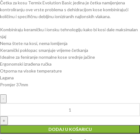
Četka za kosu Termix Evolution Basic jedina je četka namijenjena
kontroliranju ove vrste problema s dehidracijom kose kombinirajući
količinu i specifičnu debljinu ioniziranih najlonskih vlakana.
Kombiniraju keramičku i ionsku tehnologiju kako bi kosi dale maksimalan
sjaj
Nema štete na kosi, nema lomljenja
Keramički poklopac smanjuje vrijeme četkanja
Idealne za feniranje normalne kose srednje jačine
Ergonomski izrađena ručka
Otporna na visoke temperature
Lagana
Promjer 37mm
DODAJ U KOŠARICU