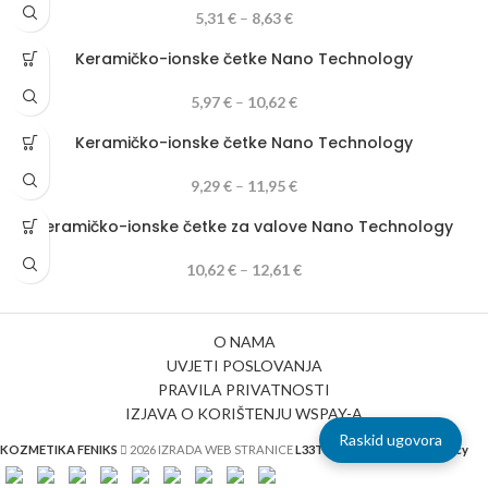
5,31
€
–
8,63
€
Keramičko-ionske četke Nano Technology
5,97
€
–
10,62
€
Keramičko-ionske četke Nano Technology
9,29
€
–
11,95
€
Keramičko-ionske četke za valove Nano Technology
10,62
€
–
12,61
€
O NAMA
UVJETI POSLOVANJA
PRAVILA PRIVATNOSTI
IZJAVA O KORIŠTENJU WSPAY-A
Raskid ugovora
KOZMETIKA FENIKS
2026 IZRADA WEB STRANICE
L33T - digital marketing agency