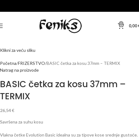
0
0,00
Klikni za veću sliku
Početna
FRIZERSTVO
BASIC četka za kosu 37mm – TERMIX
Natrag na proizvode
BASIC četka za kosu 37mm –
TERMIX
26,54
€
Savršena za suhu kosu
Vlakna četke Evolution Basic idealna su za tipove kose srednje gustoće.