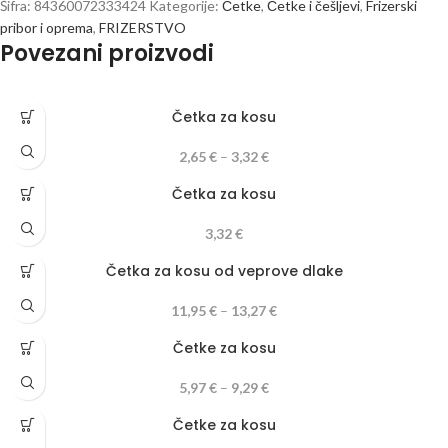
Šifra:
84360072333424
Kategorije:
Četke
,
Četke i češljevi
,
Frizerski
pribor i oprema
,
FRIZERSTVO
Povezani proizvodi
Četka za kosu
2,65
€
–
3,32
€
Četka za kosu
3,32
€
Četka za kosu od veprove dlake
11,95
€
–
13,27
€
Četke za kosu
5,97
€
–
9,29
€
Četke za kosu