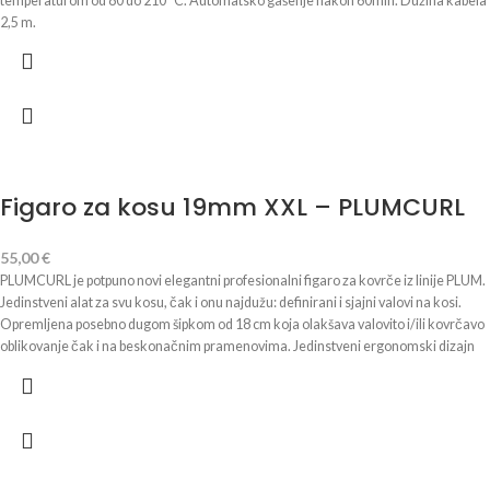
temperaturom od 80 do 210 °C. Automatsko gašenje nakon 60min. Dužina kabela
2,5 m.
Figaro za kosu 19mm XXL – PLUMCURL
55,00
€
PLUMCURL je potpuno novi elegantni profesionalni figaro za kovrče iz linije PLUM.
Jedinstveni alat za svu kosu, čak i onu najdužu: definirani i sjajni valovi na kosi.
Opremljena posebno dugom šipkom od 18 cm koja olakšava valovito i/ili kovrčavo
oblikovanje čak i na beskonačnim pramenovima. Jedinstveni ergonomski dizajn
za ultra-sjajne valove i kovrče bez napora i sigurno: idealno držanje i stezaljka
dizajnirana s kontroliranim mehanizmom za zatvaranje kako ne bi zamarali palac i
ruku tijekom uporabe. Tehničke karakteristike: Turmalin keramička šipka dužine
18cm, sa hvataljkama Dva promjera za odabir između 19 mm i 28 mm Ergonomski
vrh protiv opekotina Digitalni zaslon Podesivi termostat sa 7 temperatura, min.
80°C/maks. 210°C Sustav provjere: uređaj za nadzor temperature Automatsko