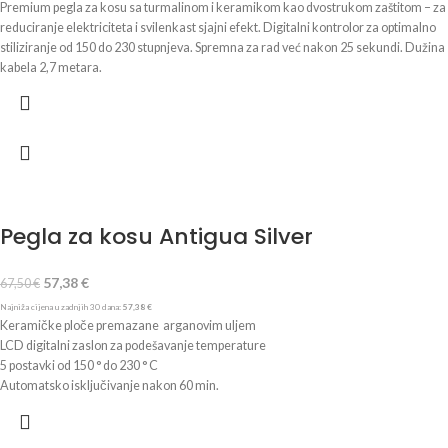
Premium pegla za kosu sa turmalinom i keramikom kao dvostrukom zaštitom – za
reduciranje elektriciteta i svilenkast sjajni efekt. Digitalni kontrolor za optimalno
stiliziranje od 150 do 230 stupnjeva. Spremna za rad već nakon 25 sekundi. Dužina
kabela 2,7 metara.
Pegla za kosu Antigua Silver
57,38
€
67,50
€
Najniža cijena u zadnjih 30 dana:
57,38
€
Keramičke ploče premazane arganovim uljem
LCD digitalni zaslon za podešavanje temperature
5 postavki od 150 ° do 230 ° C
Automatsko isključivanje nakon 60 min.
45 watt
220-240V~50/60 Hz