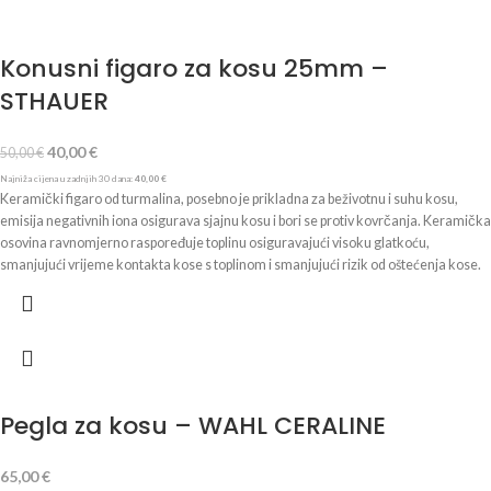
85 Temperature: 120 ÷ 230°C
Konusni figaro za kosu 25mm –
STHAUER
40,00
€
50,00
€
Najniža cijena u zadnjih 30 dana:
40,00
€
Keramički figaro od turmalina, posebno je prikladna za beživotnu i suhu kosu,
emisija negativnih iona osigurava sjajnu kosu i bori se protiv kovrčanja. Keramička
osovina ravnomjerno raspoređuje toplinu osiguravajući visoku glatkoću,
smanjujući vrijeme kontakta kose s toplinom i smanjujući rizik od oštećenja kose.
Brzo postiže temperaturu, a izolacijski vrh i zaštitna rukavica olakšavaju stiliziranje
sprječavajući opekline. Promjer: 25 mm Tehničke značajke: - izolacijski vrh i
keramička turmalinska osovina; - napon 110-240 V - 50/60 Hz; - snaga 38 W.
Pegla za kosu – WAHL CERALINE
65,00
€