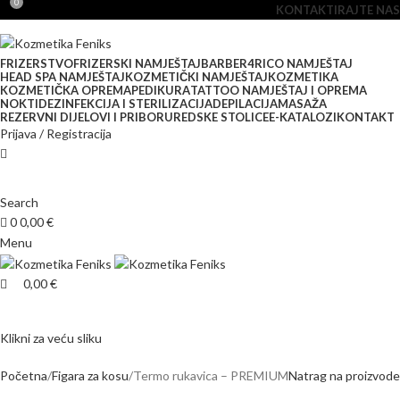
0
KONTAKTIRAJTE NAS
FRIZERSTVO
FRIZERSKI NAMJEŠTAJ
BARBER
4RICO NAMJEŠTAJ
HEAD SPA NAMJEŠTAJ
KOZMETIČKI NAMJEŠTAJ
KOZMETIKA
KOZMETIČKA OPREMA
PEDIKURA
TATTOO NAMJEŠTAJ I OPREMA
NOKTI
DEZINFEKCIJA I STERILIZACIJA
DEPILACIJA
MASAŽA
REZERVNI DIJELOVI I PRIBOR
UREDSKE STOLICE
E-KATALOZI
KONTAKT
Prijava / Registracija
Search
0
0,00
€
Menu
0,00
€
Klikni za veću sliku
Početna
Figara za kosu
Termo rukavica – PREMIUM
Natrag na proizvode