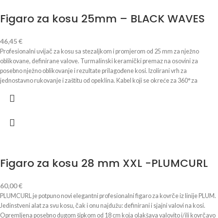
isključivanje nakon 60 minuta
Figaro za kosu 25mm – BLACK WAVES
46,45
€
Profesionalni uvijač za kosu sa stezaljkom i promjerom od 25 mm za nježno
oblikovane, definirane valove. Turmalinski keramički premaz na osovini za
posebno nježno oblikovanje i rezultate prilagođene kosi. Izolirani vrh za
jednostavno rukovanje i zaštitu od opeklina. Kabel koji se okreće za 360° za
maksimalnu slobodu kretanja. Upravljanje jednim gumbom za brzo uključivanje.
Brzo zagrijavanje do radne temperature za 30 sekundi. Napon: 220–240 V~ 50/60
Hz. Snaga: 25-29 W. Primjena: Uključite uređaj pomoću gumba; uvijač je spreman
za upotrebu za 30 sekundi. Prilikom oblikovanja koristite toplinski izolirani vrh za
vođenje; kabel koji se okreće za 360° olakšava rukovanje tijekom uvijanja.
Naručite online sada i uvjerite se u kvalitetu.
Figaro za kosu 28 mm XXL -PLUMCURL
60,00
€
PLUMCURL je potpuno novi elegantni profesionalni figaro za kovrče iz linije PLUM.
Jedinstveni alat za svu kosu, čak i onu najdužu: definirani i sjajni valovi na kosi.
Opremljena posebno dugom šipkom od 18 cm koja olakšava valovito i/ili kovrčavo