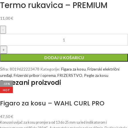
Termo rukavica – PREMIUM
11,00
€
DODAJ U KOŠARICU
Šifra:
8019622223478
Kategorije:
Figara za kosu
,
Frizerski električni
uređaji
,
Frizerski pribor i oprema
,
FRIZERSTVO
,
Pegle za kosu
Povezani proizvodi
-10%
-20%
-15%
HOT
Figaro za kosu – WAHL CURL PRO
47,50
€
Konusni uvijač za kosu promjera od 13 do 25 mm sa led indikatorom i