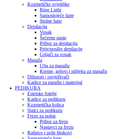
Kozmetičke svjetiljke
Ring Light
Samostojeće lupe
Stolne lupe
Depilacija
Vosak
Šećerne paste
Pribor za depilaciju
Prije/poslije depilacije
Grijači za vosak
Masaža
Ulja za masažu
Kreme, gelovi i mlijeka za masažu
Difuzori / osvježivači
Kadice za parafin i materijal
PEDIKURA
Estetske fotelje
Kadice za pedikuru
Kozmetička kolica
Stalci za pedikuru
Freze za nokte
Pribor za freze
Nastavci za frezu
Rašpice i polir blokovi
Samostojeće lupe