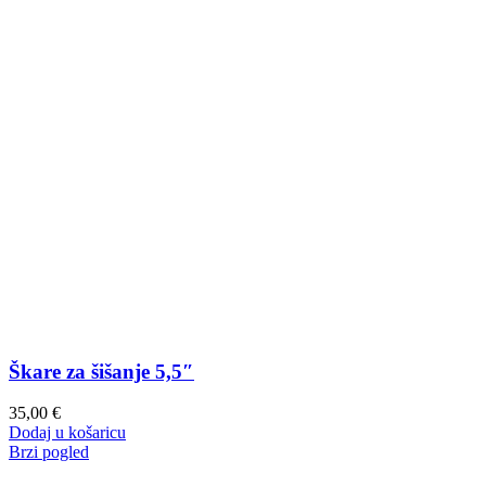
Škare za šišanje 5,5″
35,00
€
Dodaj u košaricu
Brzi pogled