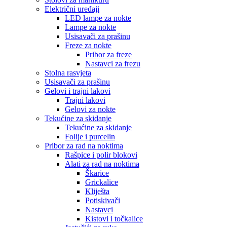
Električni uređaji
LED lampe za nokte
Lampe za nokte
Usisavači za prašinu
Freze za nokte
Pribor za freze
Nastavci za frezu
Stolna rasvjeta
Usisavači za prašinu
Gelovi i trajni lakovi
Trajni lakovi
Gelovi za nokte
Tekućine za skidanje
Tekućine za skidanje
Folije i purcelin
Pribor za rad na noktima
Rašpice i polir blokovi
Alati za rad na noktima
Škarice
Grickalice
Kliješta
Potiskivači
Nastavci
Kistovi i točkalice