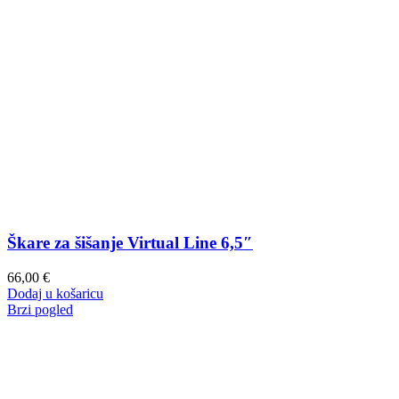
Škare za šišanje Virtual Line 6,5″
66,00
€
Dodaj u košaricu
Brzi pogled