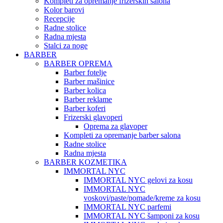
Kompleti za opremanje frizerskih salona
Kolor barovi
Recepcije
Radne stolice
Radna mjesta
Stalci za noge
BARBER
BARBER OPREMA
Barber fotelje
Barber mašinice
Barber kolica
Barber reklame
Barber koferi
Frizerski glavoperi
Oprema za glavoper
Kompleti za opremanje barber salona
Radne stolice
Radna mjesta
BARBER KOZMETIKA
IMMORTAL NYC
IMMORTAL NYC gelovi za kosu
IMMORTAL NYC
voskovi/paste/pomade/kreme za kosu
IMMORTAL NYC parfemi
IMMORTAL NYC šamponi za kosu