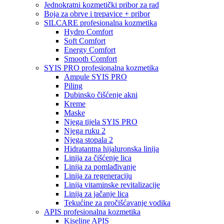
Jednokratni kozmetički pribor za rad
Boja za obrve i trepavice + pribor
SILCARE profesionalna kozmetika
Hydro Comfort
Soft Comfort
Energy Comfort
Smooth Comfort
SYIS PRO profesionalna kozmetika
Ampule SYIS PRO
Piling
Dubinsko čišćenje akni
Kreme
Maske
Njega tijela SYIS PRO
Njega ruku 2
Njega stopala 2
Hidratantna hijaluronska linija
Linija za čišćenje lica
Linija za pomlađivanje
Linija za regeneraciju
Linija vitaminske revitalizacije
Linija za jačanje lica
Tekućine za pročišćavanje vodika
APIS profesionalna kozmetika
Kiseline APIS