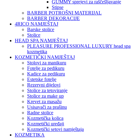
GUMMY sprejevi za raščešljavanje
Stipse
BARBER POTROŠNI MATERIJAL
BARBER DEKORACIJE
4RICO NAMJEŠTAJ
Barske stolice
Stolice
HEAD SPA NAMJEŠTAJ
PLEASURE PROFESSIONAL LUXURY head spa
kozmetika
KOZMETIČKI NAMJEŠTAJ
Stolovi za manikuru
Fotelje za pedikuru
Kadice za pedikuru
Estetske fotelje
Rezervni dijelovi
Stolice za tetoviranje
Stolice za make up
Krevet za masažu
Usisavači za prašinu
Radne stolice
Kozmetička kolica
Kozmetički uređaji
Kozmetički setovi namještaja
KOZMETIKA