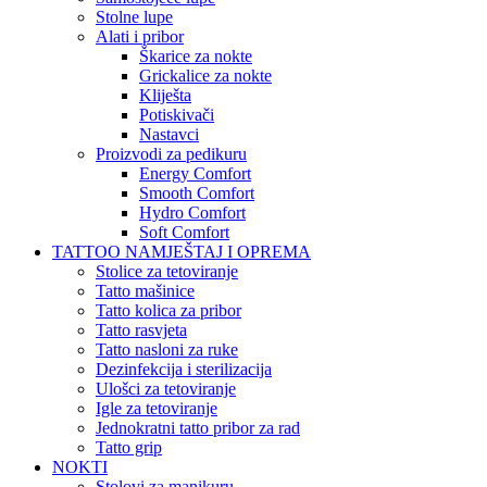
Stolne lupe
Alati i pribor
Škarice za nokte
Grickalice za nokte
Kliješta
Potiskivači
Nastavci
Proizvodi za pedikuru
Energy Comfort
Smooth Comfort
Hydro Comfort
Soft Comfort
TATTOO NAMJEŠTAJ I OPREMA
Stolice za tetoviranje
Tatto mašinice
Tatto kolica za pribor
Tatto rasvjeta
Tatto nasloni za ruke
Dezinfekcija i sterilizacija
Ulošci za tetoviranje
Igle za tetoviranje
Jednokratni tatto pribor za rad
Tatto grip
NOKTI
Stolovi za manikuru