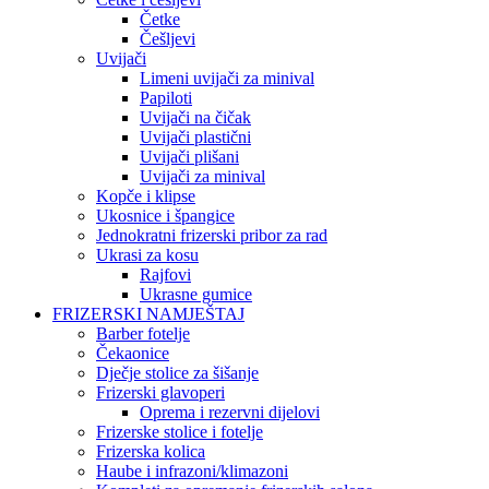
Četke
Češljevi
Uvijači
Limeni uvijači za minival
Papiloti
Uvijači na čičak
Uvijači plastični
Uvijači plišani
Uvijači za minival
Kopče i klipse
Ukosnice i špangice
Jednokratni frizerski pribor za rad
Ukrasi za kosu
Rajfovi
Ukrasne gumice
FRIZERSKI NAMJEŠTAJ
Barber fotelje
Čekaonice
Dječje stolice za šišanje
Frizerski glavoperi
Oprema i rezervni dijelovi
Frizerske stolice i fotelje
Frizerska kolica
Haube i infrazoni/klimazoni