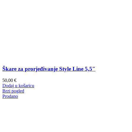
Škare za prorjeđivanje Style Line 5,5″
50,00
€
Dodaj u košaricu
Brzi pogled
Prodano