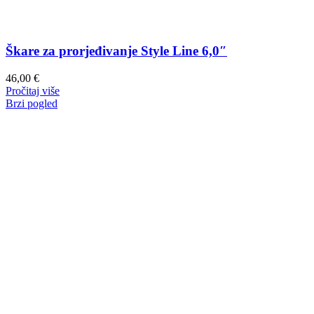
Škare za prorjeđivanje Style Line 6,0″
46,00
€
Pročitaj više
Brzi pogled