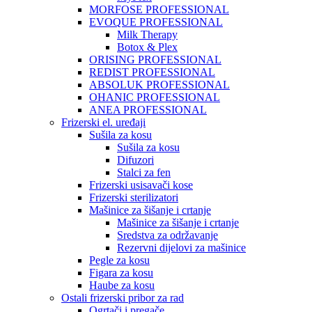
MORFOSE PROFESSIONAL
EVOQUE PROFESSIONAL
Milk Therapy
Botox & Plex
ORISING PROFESSIONAL
REDIST PROFESSIONAL
ABSOLUK PROFESSIONAL
OHANIC PROFESSIONAL
ANEA PROFESSIONAL
Frizerski el. uređaji
Sušila za kosu
Sušila za kosu
Difuzori
Stalci za fen
Frizerski usisavači kose
Frizerski sterilizatori
Mašinice za šišanje i crtanje
Mašinice za šišanje i crtanje
Sredstva za održavanje
Rezervni dijelovi za mašinice
Pegle za kosu
Figara za kosu
Haube za kosu
Ostali frizerski pribor za rad
Ogrtači i pregače