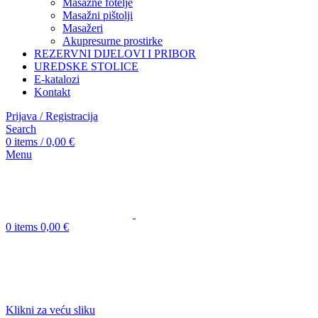
Masažne fotelje
Masažni pištolji
Masažeri
Akupresurne prostirke
REZERVNI DIJELOVI I PRIBOR
UREDSKE STOLICE
E-katalozi
Kontakt
Prijava / Registracija
Search
0
items
/
0,00
€
Menu
0
items
0,00
€
Klikni za veću sliku