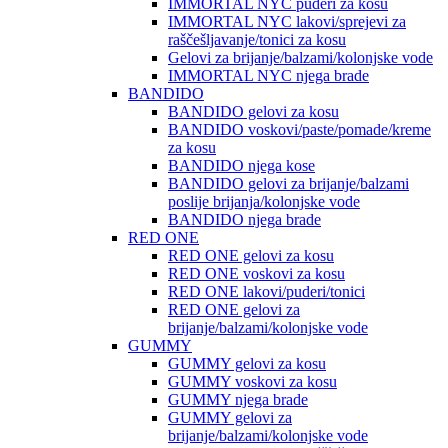
IMMORTAL NYC puderi za kosu
IMMORTAL NYC lakovi/sprejevi za
raščešljavanje/tonici za kosu
Gelovi za brijanje/balzami/kolonjske vode
IMMORTAL NYC njega brade
BANDIDO
BANDIDO gelovi za kosu
BANDIDO voskovi/paste/pomade/kreme
za kosu
BANDIDO njega kose
BANDIDO gelovi za brijanje/balzami
poslije brijanja/kolonjske vode
BANDIDO njega brade
RED ONE
RED ONE gelovi za kosu
RED ONE voskovi za kosu
RED ONE lakovi/puderi/tonici
RED ONE gelovi za
brijanje/balzami/kolonjske vode
GUMMY
GUMMY gelovi za kosu
GUMMY voskovi za kosu
GUMMY njega brade
GUMMY gelovi za
brijanje/balzami/kolonjske vode