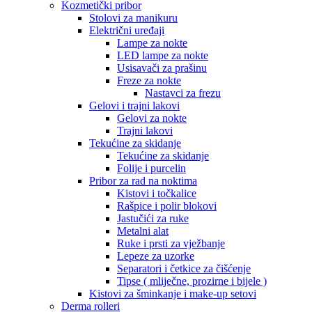
Kozmetički pribor
Stolovi za manikuru
Električni uređaji
Lampe za nokte
LED lampe za nokte
Usisavači za prašinu
Freze za nokte
Nastavci za frezu
Gelovi i trajni lakovi
Gelovi za nokte
Trajni lakovi
Tekućine za skidanje
Tekućine za skidanje
Folije i purcelin
Pribor za rad na noktima
Kistovi i točkalice
Rašpice i polir blokovi
Jastučići za ruke
Metalni alat
Ruke i prsti za vježbanje
Lepeze za uzorke
Separatori i četkice za čišćenje
Tipse ( mliječne, prozirne i bijele )
Kistovi za šminkanje i make-up setovi
Derma rolleri