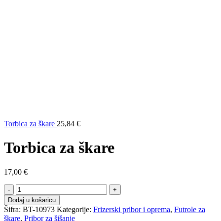
Torbica za škare
25,84
€
Torbica za škare
17,00
€
Torbica
za
Dodaj u košaricu
škare
Šifra:
BT-10973
Kategorije:
Frizerski pribor i oprema
,
Futrole za
količina
škare
,
Pribor za šišanje