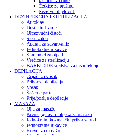
Jastučići za ruke
Četkice za prašinu
Rezervni dijelovi 1
DEZINFEKCIJA I STERILIZACIJA
Autoklav
Destilatori vode
Ultrazvučni čistači
Sterilizatori
Aparati za zavarivanje
Jednokratne rukavice
Spremnici za otpad
Vrećice za sterilizaciju
BARBICIDE sredstva za dezinfekciju
DEPILACIJA
Grijači za vosak
Pribor za depilaciju
Vosak
Šećerne paste
Prije/poslije depilacije
MASAŽA
Ulja za masažu
Kreme, gelovi i mlijeka za masažu
Jednokratni kozmetički pribor za rad
Jednokratne rukavice
Krevet za masažu