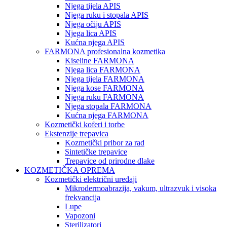
Njega tijela APIS
Njega ruku i stopala APIS
Njega očiju APIS
Njega lica APIS
Kućna njega APIS
FARMONA profesionalna kozmetika
Kiseline FARMONA
Njega lica FARMONA
Njega tijela FARMONA
Njega kose FARMONA
Njega ruku FARMONA
Njega stopala FARMONA
Kućna njega FARMONA
Kozmetički koferi i torbe
Ekstenzije trepavica
Kozmetički pribor za rad
Sintetičke trepavice
Trepavice od prirodne dlake
KOZMETIČKA OPREMA
Kozmetički električni uređaji
Mikrodermoabrazija, vakum, ultrazvuk i visoka
frekvancija
Lupe
Vapozoni
Sterilizatori