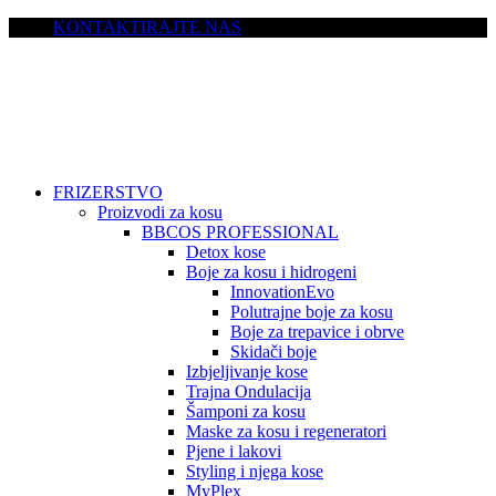
KONTAKTIRAJTE NAS
FRIZERSTVO
Proizvodi za kosu
BBCOS PROFESSIONAL
Detox kose
Boje za kosu i hidrogeni
InnovationEvo
Polutrajne boje za kosu
Boje za trepavice i obrve
Skidači boje
Izbjeljivanje kose
Trajna Ondulacija
Šamponi za kosu
Maske za kosu i regeneratori
Pjene i lakovi
Styling i njega kose
MyPlex