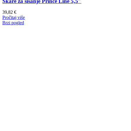
Škare za šišanje Prince Line 5,5″
39,82
€
Pročitaj više
Brzi pogled