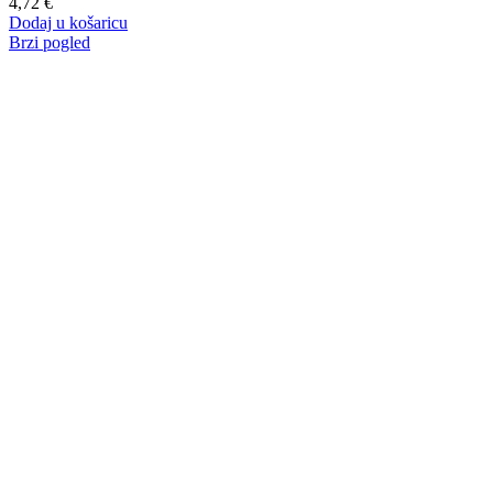
4,72
€
Dodaj u košaricu
Brzi pogled