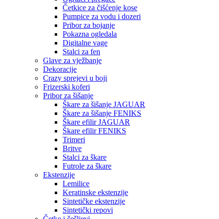
Četkice za čišćenje kose
Pumpice za vodu i dozeri
Pribor za bojanje
Pokazna ogledala
Digitalne vage
Stalci za fen
Glave za vježbanje
Dekoracije
Crazy sprejevi u boji
Frizerski koferi
Pribor za šišanje
Škare za šišanje JAGUAR
Škare za šišanje FENIKS
Škare efilir JAGUAR
Škare efilir FENIKS
Trimeri
Britve
Stalci za škare
Futrole za škare
Ekstenzije
Lemilice
Keratinske ekstenzije
Sintetičke ekstenzije
Sintetički repovi
Četke i češljevi