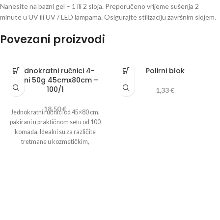
Nanesite na bazni gel – 1 ili 2 sloja. Preporučeno vrijeme sušenja 2
minute u UV ili UV / LED lampama. Osigurajte stilizaciju završnim slojem.
Povezani proizvodi
Jednokratni ručnici 4-
Polirni blok
slojni 50g 45cmx80cm –
100/1
1,33
€
18,50
€
Jednokratni ručnici od 45×80 cm,
pakirani u praktičnom setu od 100
komada. Idealni su za različite
tretmane u kozmetičkim,
frizerskim , pedikerskim i
medicinskim salonima, pružajući
visoku higijenu i udobnost.