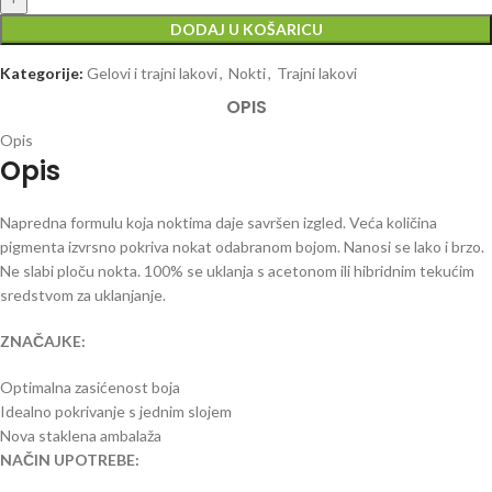
DODAJ U KOŠARICU
Kategorije:
Gelovi i trajni lakovi
,
Nokti
,
Trajni lakovi
OPIS
Opis
Opis
Napredna formulu koja noktima daje savršen izgled. Veća količina
pigmenta izvrsno pokriva nokat odabranom bojom. Nanosi se lako i brzo.
Ne slabi ploču nokta. 100% se uklanja s acetonom ili hibridnim tekućim
sredstvom za uklanjanje.
ZNAČAJKE:
Optimalna zasićenost boja
Idealno pokrivanje s jednim slojem
Nova staklena ambalaža
NAČIN UPOTREBE: