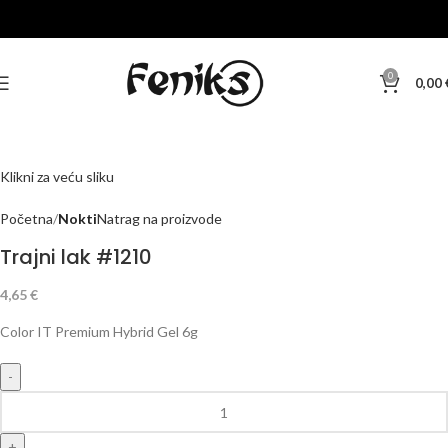
0
0,00
Klikni za veću sliku
Početna
Nokti
Natrag na proizvode
Trajni lak #1210
4,65
€
Color IT Premium Hybrid Gel 6g