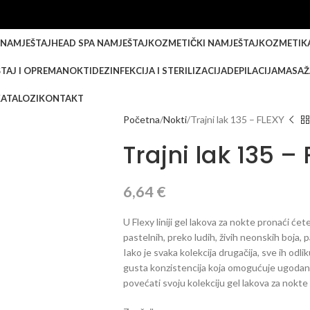
 NAMJEŠTAJ
HEAD SPA NAMJEŠTAJ
KOZMETIČKI NAMJEŠTAJ
KOZMETIK
TAJ I OPREMA
NOKTI
DEZINFEKCIJA I STERILIZACIJA
DEPILACIJA
MASAŽ
KATALOZI
KONTAKT
Početna
Nokti
Trajni lak 135 – FLEXY
Trajni lak 135 –
6,64
€
U Flexy liniji gel lakova za nokte pronaći će
pastelnih, preko ludih, živih neonskih boja, 
Iako je svaka kolekcija drugačija, sve ih odl
gusta konzistencija koja omogućuje ugodan 
povećati svoju kolekciju gel lakova za nokte