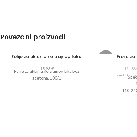
Povezani proizvodi
Folije za uklanjanje trajnog laka
Freza za 
-20%
15,93
€
134,88
Folije za uklanjanje trajnog laka bez
Najniža cijena u z
Speci
acetona. 100/1
110-24
245 x 2
Ukl
Stroj za bruš
G
Silik
Set od 6 dijaman