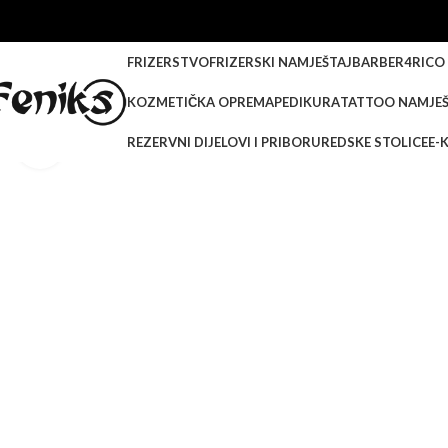
FRIZERSTVO
FRIZERSKI NAMJEŠTAJ
BARBER
4RICO
KOZMETIČKA OPREMA
PEDIKURA
TATTOO NAMJEŠ
REZERVNI DIJELOVI I PRIBOR
UREDSKE STOLICE
E-
Klikni za veću sliku