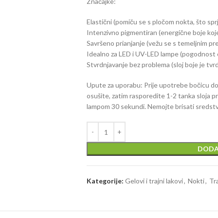
Značajke:
Elastični (pomiču se s pločom nokta, što sp
Intenzivno pigmentiran (energične boje koje
Savršeno prianjanje (vežu se s temeljnim prem
Idealno za LED i UV-LED lampe (pogodnost 
Stvrdnjavanje bez problema (sloj boje je tvrd
Upute za uporabu: Prije upotrebe bočicu dob
osušite, zatim rasporedite 1-2 tanka sloja p
lampom 30 sekundi. Nemojte brisati sredstv
DODA
Kategorije:
Gelovi i trajni lakovi
,
Nokti
,
Tra