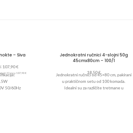
nokte – Siva
Jednokratni ručnici 4-slojni 50g
45cmx80cm – 100/1
107,90
€
€
18,50
€
adnjih 30 dana:
107,90
€
fikacije:
Jednokratni ručnici od 45×80 cm, pakirani
15W
u praktičnom setu od 100 komada.
0V 50/60Hz
Idealni su za različite tretmane u
05 x 100 mm
kozmetičkim, frizerskim , pedikerskim i
jučuje:
medicinskim salonima, pružajući visoku
enje s napajanjem
higijenu i udobnost.
lava
onska baza
tskih brusilica sa 6