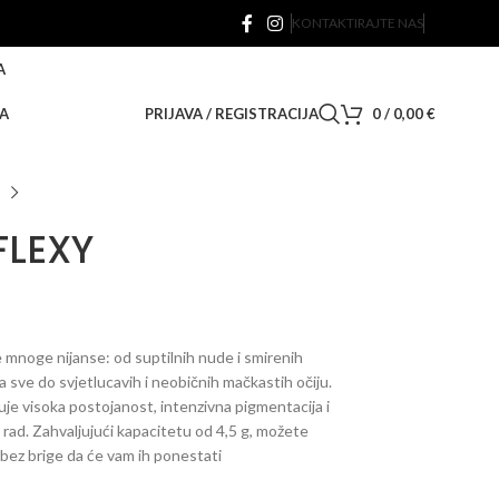
KONTAKTIRAJTE NAS
A
A
PRIJAVA / REGISTRACIJA
0
/
0,00
€
 FLEXY
te mnoge nijanse: od suptilnih nude i smirenih
pa sve do svjetlucavih i neobičnih mačkastih očiju.
ikuje visoka postojanost, intenzivna pigmentacija i
rad. Zahvaljujući kapacitetu od 4,5 g, možete
 bez brige da će vam ih ponestati