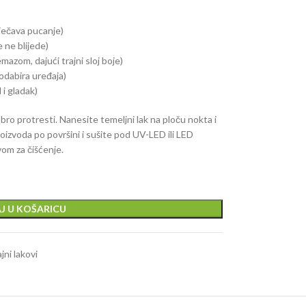
rječava pucanje)
 ne blijede)
azom, dajući trajni sloj boje)
odabira uređaja)
 i gladak)
ro protresti. Nanesite temeljni lak na ploču nokta i
roizvoda po površini i sušite pod UV-LED ili LED
om za čišćenje.
J U KOŠARICU
jni lakovi