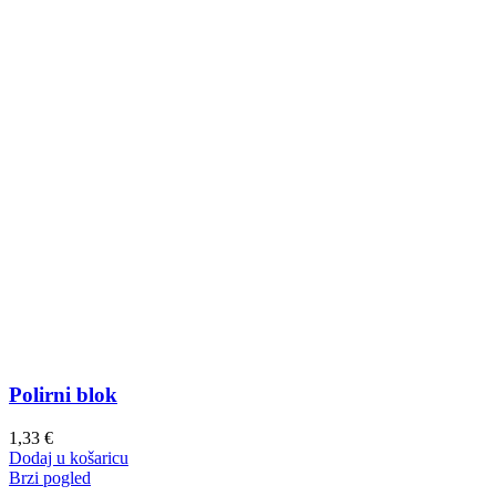
Polirni blok
1,33
€
Dodaj u košaricu
Brzi pogled