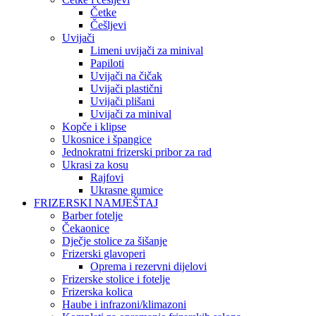
Četke
Češljevi
Uvijači
Limeni uvijači za minival
Papiloti
Uvijači na čičak
Uvijači plastični
Uvijači plišani
Uvijači za minival
Kopče i klipse
Ukosnice i špangice
Jednokratni frizerski pribor za rad
Ukrasi za kosu
Rajfovi
Ukrasne gumice
FRIZERSKI NAMJEŠTAJ
Barber fotelje
Čekaonice
Dječje stolice za šišanje
Frizerski glavoperi
Oprema i rezervni dijelovi
Frizerske stolice i fotelje
Frizerska kolica
Haube i infrazoni/klimazoni