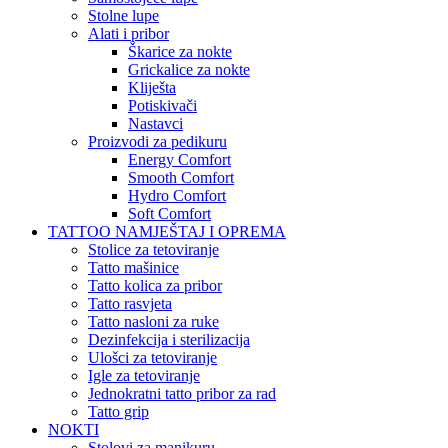
Stolne lupe
Alati i pribor
Škarice za nokte
Grickalice za nokte
Kliješta
Potiskivači
Nastavci
Proizvodi za pedikuru
Energy Comfort
Smooth Comfort
Hydro Comfort
Soft Comfort
TATTOO NAMJEŠTAJ I OPREMA
Stolice za tetoviranje
Tatto mašinice
Tatto kolica za pribor
Tatto rasvjeta
Tatto nasloni za ruke
Dezinfekcija i sterilizacija
Ulošci za tetoviranje
Igle za tetoviranje
Jednokratni tatto pribor za rad
Tatto grip
NOKTI
Stolovi za manikuru