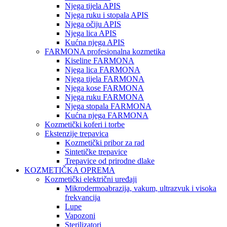
Njega tijela APIS
Njega ruku i stopala APIS
Njega očiju APIS
Njega lica APIS
Kućna njega APIS
FARMONA profesionalna kozmetika
Kiseline FARMONA
Njega lica FARMONA
Njega tijela FARMONA
Njega kose FARMONA
Njega ruku FARMONA
Njega stopala FARMONA
Kućna njega FARMONA
Kozmetički koferi i torbe
Ekstenzije trepavica
Kozmetički pribor za rad
Sintetičke trepavice
Trepavice od prirodne dlake
KOZMETIČKA OPREMA
Kozmetički električni uređaji
Mikrodermoabrazija, vakum, ultrazvuk i visoka
frekvancija
Lupe
Vapozoni
Sterilizatori