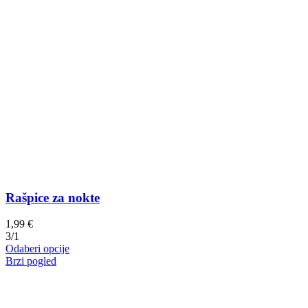
Rašpice za nokte
1,99
€
3/1
Ovaj
Odaberi opcije
proizvod
Brzi pogled
ima
više
varijanti.