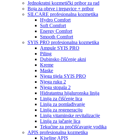
Jednokratni kozmetički pribor za rad
Boja za obrve i trepavice + pribor
SILCARE profesionalna kozmetika
Hydro Comfort
Soft Comfort
Energy Comfort
Smooth Comfort
SYIS PRO profesionalna kozmetika
Ampule SYIS PRO
Piling
Dubinsko čišćenje akni
Kreme
Maske
Njega tijela SYIS PRO
Njega ruku 2
Njega stopala 2
Hidratantna hijaluronska linija
Linija za čišćenje lica
Linija za pomlađivanje
Linija za regeneraciju
Linija vitaminske revitalizacije
Linija za jačanje lica
Tekućine za pročišćavanje vodika
APIS profesionalna kozmetika
Kiseline APIS