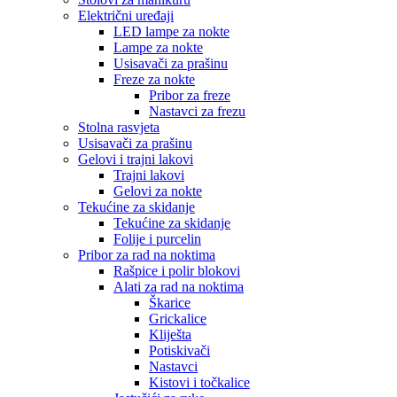
Električni uređaji
LED lampe za nokte
Lampe za nokte
Usisavači za prašinu
Freze za nokte
Pribor za freze
Nastavci za frezu
Stolna rasvjeta
Usisavači za prašinu
Gelovi i trajni lakovi
Trajni lakovi
Gelovi za nokte
Tekućine za skidanje
Tekućine za skidanje
Folije i purcelin
Pribor za rad na noktima
Rašpice i polir blokovi
Alati za rad na noktima
Škarice
Grickalice
Kliješta
Potiskivači
Nastavci
Kistovi i točkalice