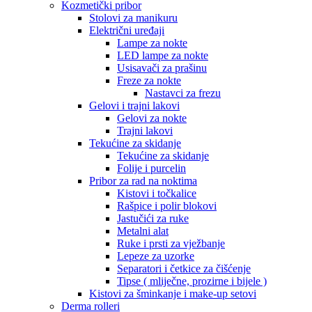
Kozmetički pribor
Stolovi za manikuru
Električni uređaji
Lampe za nokte
LED lampe za nokte
Usisavači za prašinu
Freze za nokte
Nastavci za frezu
Gelovi i trajni lakovi
Gelovi za nokte
Trajni lakovi
Tekućine za skidanje
Tekućine za skidanje
Folije i purcelin
Pribor za rad na noktima
Kistovi i točkalice
Rašpice i polir blokovi
Jastučići za ruke
Metalni alat
Ruke i prsti za vježbanje
Lepeze za uzorke
Separatori i četkice za čišćenje
Tipse ( mliječne, prozirne i bijele )
Kistovi za šminkanje i make-up setovi
Derma rolleri