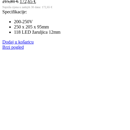
215,81
€
172,65
€
Najniža cijena u zadnjih 30 dana:
172,65
€
Specifikacije:
200-250V
250 x 205 x 95mm
118 LED žaruljica 12mm
Dodaj u košaricu
Brzi pogled