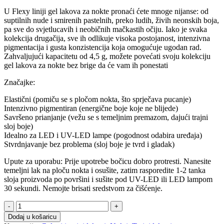
U Flexy liniji gel lakova za nokte pronaći ćete mnoge nijanse: od
suptilnih nude i smirenih pastelnih, preko ludih, živih neonskih boja,
pa sve do svjetlucavih i neobičnih mačkastih očiju. Iako je svaka
kolekcija drugačija, sve ih odlikuje visoka postojanost, intenzivna
pigmentacija i gusta konzistencija koja omogućuje ugodan rad.
Zahvaljujući kapacitetu od 4,5 g, možete povećati svoju kolekciju
gel lakova za nokte bez brige da će vam ih ponestati
Značajke:
Elastični (pomiču se s pločom nokta, što sprječava pucanje)
Intenzivno pigmentiran (energične boje koje ne blijede)
Savršeno prianjanje (vežu se s temeljnim premazom, dajući trajni
sloj boje)
Idealno za LED i UV-LED lampe (pogodnost odabira uređaja)
Stvrdnjavanje bez problema (sloj boje je tvrd i gladak)
Upute za uporabu: Prije upotrebe bočicu dobro protresti. Nanesite
temeljni lak na ploču nokta i osušite, zatim rasporedite 1-2 tanka
sloja proizvoda po površini i sušite pod UV-LED ili LED lampom
30 sekundi. Nemojte brisati sredstvom za čišćenje.
Trajni
lak
Dodaj u košaricu
234