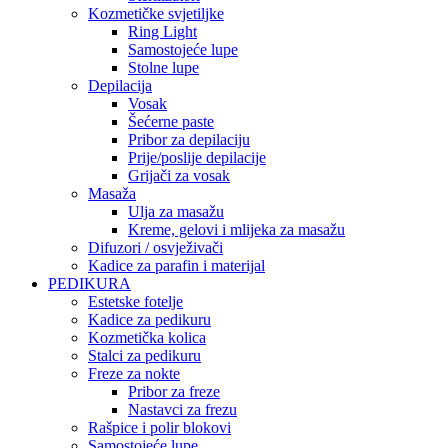
Kozmetičke svjetiljke
Ring Light
Samostojeće lupe
Stolne lupe
Depilacija
Vosak
Šećerne paste
Pribor za depilaciju
Prije/poslije depilacije
Grijači za vosak
Masaža
Ulja za masažu
Kreme, gelovi i mlijeka za masažu
Difuzori / osvježivači
Kadice za parafin i materijal
PEDIKURA
Estetske fotelje
Kadice za pedikuru
Kozmetička kolica
Stalci za pedikuru
Freze za nokte
Pribor za freze
Nastavci za frezu
Rašpice i polir blokovi
Samostojeće lupe