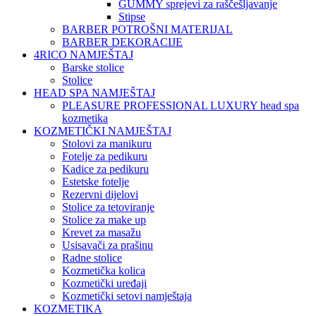
GUMMY sprejevi za raščešljavanje
Stipse
BARBER POTROŠNI MATERIJAL
BARBER DEKORACIJE
4RICO NAMJEŠTAJ
Barske stolice
Stolice
HEAD SPA NAMJEŠTAJ
PLEASURE PROFESSIONAL LUXURY head spa
kozmetika
KOZMETIČKI NAMJEŠTAJ
Stolovi za manikuru
Fotelje za pedikuru
Kadice za pedikuru
Estetske fotelje
Rezervni dijelovi
Stolice za tetoviranje
Stolice za make up
Krevet za masažu
Usisavači za prašinu
Radne stolice
Kozmetička kolica
Kozmetički uređaji
Kozmetički setovi namještaja
KOZMETIKA