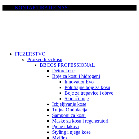
KONTAKTIRAJTE NAS
FRIZERSTVO
Proizvodi za kosu
BBCOS PROFESSIONAL
Detox kose
Boje za kosu i hidrogeni
InnovationEvo
Polutrajne boje za kosu
Boje za trepavice i obrve
Skidači boje
Izbjeljivanje kose
Trajna Ondulacija
Šamponi za kosu
Maske za kosu i regeneratori
Pjene i lakovi
Styling i njega kose
MyPlex