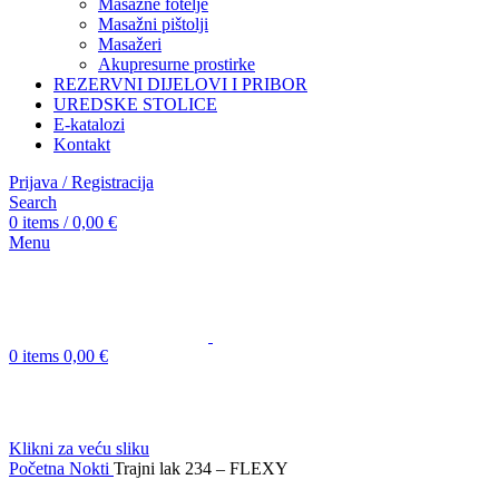
Masažne fotelje
Masažni pištolji
Masažeri
Akupresurne prostirke
REZERVNI DIJELOVI I PRIBOR
UREDSKE STOLICE
E-katalozi
Kontakt
Prijava / Registracija
Search
0
items
/
0,00
€
Menu
0
items
0,00
€
Klikni za veću sliku
Početna
Nokti
Trajni lak 234 – FLEXY