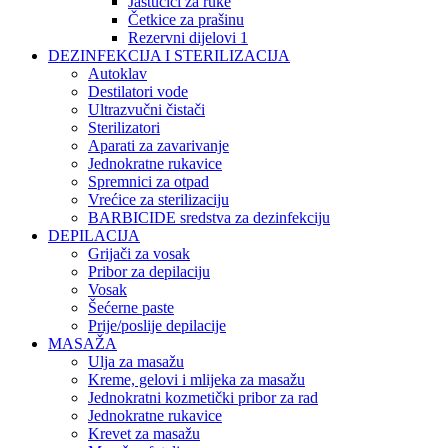
Jastučići za ruke
Četkice za prašinu
Rezervni dijelovi 1
DEZINFEKCIJA I STERILIZACIJA
Autoklav
Destilatori vode
Ultrazvučni čistači
Sterilizatori
Aparati za zavarivanje
Jednokratne rukavice
Spremnici za otpad
Vrećice za sterilizaciju
BARBICIDE sredstva za dezinfekciju
DEPILACIJA
Grijači za vosak
Pribor za depilaciju
Vosak
Šećerne paste
Prije/poslije depilacije
MASAŽA
Ulja za masažu
Kreme, gelovi i mlijeka za masažu
Jednokratni kozmetički pribor za rad
Jednokratne rukavice
Krevet za masažu