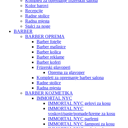
Kompleti za opremanje frizerskih salona
Kolor barovi
Recepcije
Radne stolice
Radna mjesta
Stalci za noge
BARBER
BARBER OPREMA
Barber fotelje
Barber mašinice
Barber kolica
Barber reklame
Barber koferi
Frizerski glavoperi
Oprema za glavoper
Kompleti za opremanje barber salona
Radne stolice
Radna mjesta
BARBER KOZMETIKA
IMMORTAL NYC
IMMORTAL NYC gelovi za kosu
IMMORTAL NYC
voskovi/paste/pomade/kreme za kosu
IMMORTAL NYC parfemi
IMMORTAL NYC šamponi za kosu