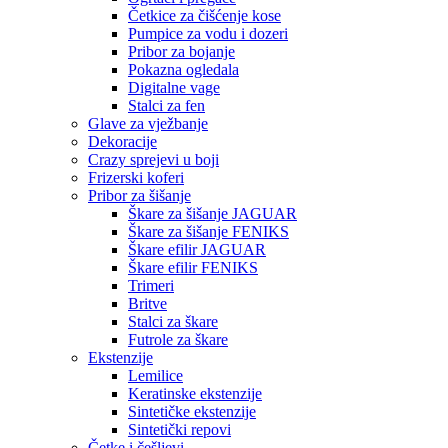
Četkice za čišćenje kose
Pumpice za vodu i dozeri
Pribor za bojanje
Pokazna ogledala
Digitalne vage
Stalci za fen
Glave za vježbanje
Dekoracije
Crazy sprejevi u boji
Frizerski koferi
Pribor za šišanje
Škare za šišanje JAGUAR
Škare za šišanje FENIKS
Škare efilir JAGUAR
Škare efilir FENIKS
Trimeri
Britve
Stalci za škare
Futrole za škare
Ekstenzije
Lemilice
Keratinske ekstenzije
Sintetičke ekstenzije
Sintetički repovi
Četke i češljevi