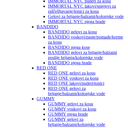
IMMORTAL NYC puderi za kosu
IMMORTAL NYC lakovi/sprejevi za
raščešljavanje/tonici za kosu
Gelovi za brijanje/balzami/kolonjske vode
IMMORTAL NYC njega brade
BANDIDO
BANDIDO gelovi za kosu
BANDIDO voskovi/paste/pomade/kreme
za kosu
BANDIDO njega kose
BANDIDO gelovi za brijanje/balzami
poslije brijanja/kolonjske vode
BANDIDO njega brade
RED ONE
RED ONE gelovi za kosu
RED ONE voskovi za kosu
RED ONE lakovi/puderi/tonici
RED ONE gelovi za
brijanje/balzami/kolonjske vode
GUMMY
GUMMY gelovi za kosu
GUMMY voskovi za kosu
GUMMY njega brade
GUMMY gelovi za
brijanje/balzami/kolonjske vode