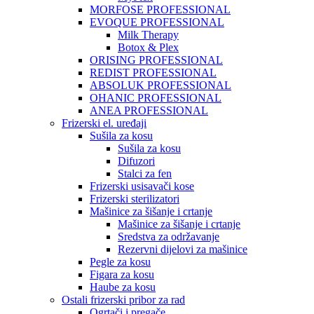
MORFOSE PROFESSIONAL
EVOQUE PROFESSIONAL
Milk Therapy
Botox & Plex
ORISING PROFESSIONAL
REDIST PROFESSIONAL
ABSOLUK PROFESSIONAL
OHANIC PROFESSIONAL
ANEA PROFESSIONAL
Frizerski el. uređaji
Sušila za kosu
Sušila za kosu
Difuzori
Stalci za fen
Frizerski usisavači kose
Frizerski sterilizatori
Mašinice za šišanje i crtanje
Mašinice za šišanje i crtanje
Sredstva za održavanje
Rezervni dijelovi za mašinice
Pegle za kosu
Figara za kosu
Haube za kosu
Ostali frizerski pribor za rad
Ogrtači i pregače