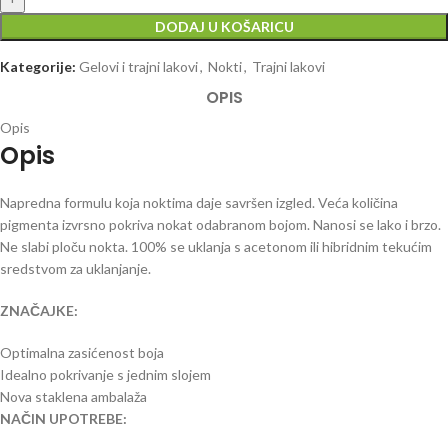
DODAJ U KOŠARICU
Kategorije:
Gelovi i trajni lakovi
,
Nokti
,
Trajni lakovi
OPIS
Opis
Opis
Napredna formulu koja noktima daje savršen izgled. Veća količina
pigmenta izvrsno pokriva nokat odabranom bojom. Nanosi se lako i brzo.
Ne slabi ploču nokta. 100% se uklanja s acetonom ili hibridnim tekućim
sredstvom za uklanjanje.
ZNAČAJKE:
Optimalna zasićenost boja
Idealno pokrivanje s jednim slojem
Nova staklena ambalaža
NAČIN UPOTREBE: