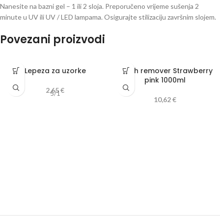
Nanesite na bazni gel – 1 ili 2 sloja. Preporučeno vrijeme sušenja 2
minute u UV ili UV / LED lampama. Osigurajte stilizaciju završnim slojem.
Povezani proizvodi
Lepeza za uzorke
Polish remover Strawberry
pink 1000ml
2,65
€
5/1
10,62
€