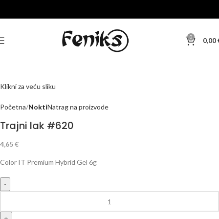
0
0,00
Klikni za veću sliku
Početna
Nokti
Natrag na proizvode
Trajni lak #620
4,65
€
Color IT Premium Hybrid Gel 6g