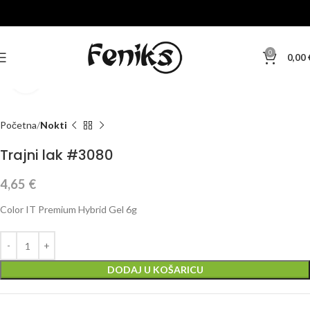
0
0,00
Klikni za veću sliku
Početna
Nokti
Trajni lak #3080
4,65
€
Color IT Premium Hybrid Gel 6g
DODAJ U KOŠARICU