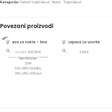
Kategorije:
Gelovi i trajni lakovi
,
Nokti
,
Trajni lakovi
Povezani proizvodi
Freza za nokte – Siva
Lepeza za uzorke
-20%
107,90
€
3,98
€
134,88
€
Najniža cijena u zadnjih 30 dana:
107,90
€
Specifikacije:
15W
110-240V 50/60Hz
245 x 205 x 100 mm
Uključuje:
Stroj za brušenje s napajanjem
Glava
Silikonska baza
Set od 6 dijamantskih brusilica sa 6
krajnjih kapaka
Pedalica za upravljanje