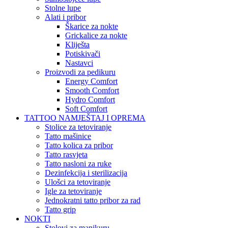
Stolne lupe
Alati i pribor
Škarice za nokte
Grickalice za nokte
Kliješta
Potiskivači
Nastavci
Proizvodi za pedikuru
Energy Comfort
Smooth Comfort
Hydro Comfort
Soft Comfort
TATTOO NAMJEŠTAJ I OPREMA
Stolice za tetoviranje
Tatto mašinice
Tatto kolica za pribor
Tatto rasvjeta
Tatto nasloni za ruke
Dezinfekcija i sterilizacija
Ulošci za tetoviranje
Igle za tetoviranje
Jednokratni tatto pribor za rad
Tatto grip
NOKTI
Stolovi za manikuru