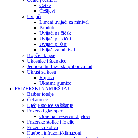
Četke
Češljevi
Uvijači
Limeni uvijači za minival
Papiloti
Uvijači na čičak
Uvijači plastični
Uvijači plišani
Uvijači za minival
Kopče i klipse
Ukosnice i špangice
Jednokratni frizerski pribor za rad
Ukrasi za kosu
Rajfovi
Ukrasne gumice
FRIZERSKI NAMJEŠTAJ
Barber fotelje
Čekaonice
Dječje stolice za šišanje
Frizerski glavoperi
Oprema i rezervni dijelovi
Frizerske stolice i fotelje
Frizerska kolica
Haube i infrazoni/klimazoni