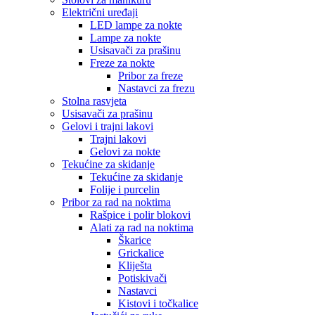
Električni uređaji
LED lampe za nokte
Lampe za nokte
Usisavači za prašinu
Freze za nokte
Pribor za freze
Nastavci za frezu
Stolna rasvjeta
Usisavači za prašinu
Gelovi i trajni lakovi
Trajni lakovi
Gelovi za nokte
Tekućine za skidanje
Tekućine za skidanje
Folije i purcelin
Pribor za rad na noktima
Rašpice i polir blokovi
Alati za rad na noktima
Škarice
Grickalice
Kliješta
Potiskivači
Nastavci
Kistovi i točkalice