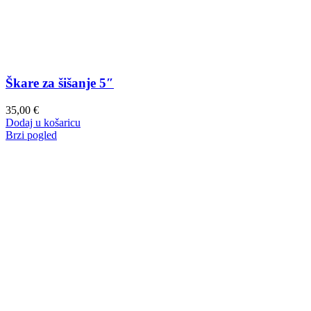
Škare za šišanje 5″
35,00
€
Dodaj u košaricu
Brzi pogled