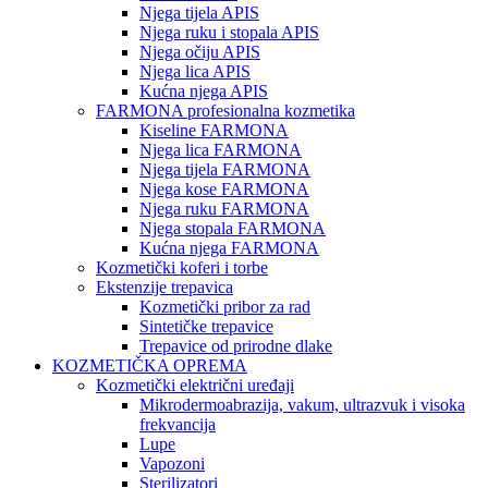
Njega tijela APIS
Njega ruku i stopala APIS
Njega očiju APIS
Njega lica APIS
Kućna njega APIS
FARMONA profesionalna kozmetika
Kiseline FARMONA
Njega lica FARMONA
Njega tijela FARMONA
Njega kose FARMONA
Njega ruku FARMONA
Njega stopala FARMONA
Kućna njega FARMONA
Kozmetički koferi i torbe
Ekstenzije trepavica
Kozmetički pribor za rad
Sintetičke trepavice
Trepavice od prirodne dlake
KOZMETIČKA OPREMA
Kozmetički električni uređaji
Mikrodermoabrazija, vakum, ultrazvuk i visoka
frekvancija
Lupe
Vapozoni
Sterilizatori