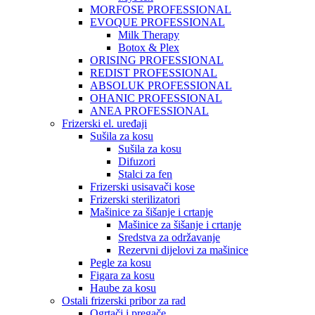
MORFOSE PROFESSIONAL
EVOQUE PROFESSIONAL
Milk Therapy
Botox & Plex
ORISING PROFESSIONAL
REDIST PROFESSIONAL
ABSOLUK PROFESSIONAL
OHANIC PROFESSIONAL
ANEA PROFESSIONAL
Frizerski el. uređaji
Sušila za kosu
Sušila za kosu
Difuzori
Stalci za fen
Frizerski usisavači kose
Frizerski sterilizatori
Mašinice za šišanje i crtanje
Mašinice za šišanje i crtanje
Sredstva za održavanje
Rezervni dijelovi za mašinice
Pegle za kosu
Figara za kosu
Haube za kosu
Ostali frizerski pribor za rad
Ogrtači i pregače