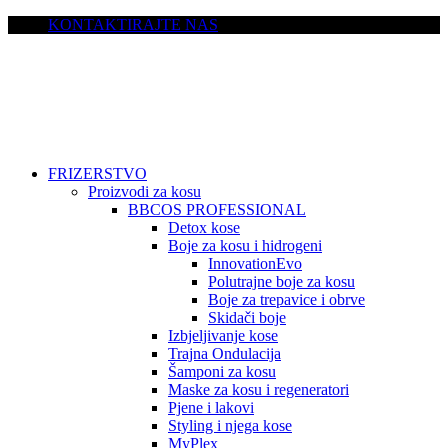
KONTAKTIRAJTE NAS
FRIZERSTVO
Proizvodi za kosu
BBCOS PROFESSIONAL
Detox kose
Boje za kosu i hidrogeni
InnovationEvo
Polutrajne boje za kosu
Boje za trepavice i obrve
Skidači boje
Izbjeljivanje kose
Trajna Ondulacija
Šamponi za kosu
Maske za kosu i regeneratori
Pjene i lakovi
Styling i njega kose
MyPlex