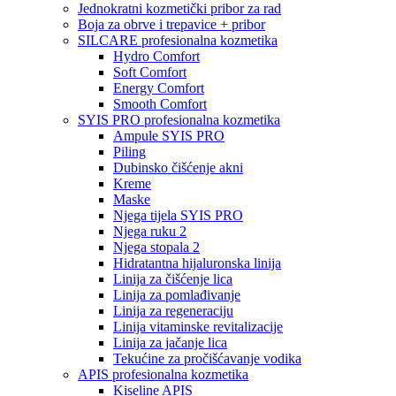
Jednokratni kozmetički pribor za rad
Boja za obrve i trepavice + pribor
SILCARE profesionalna kozmetika
Hydro Comfort
Soft Comfort
Energy Comfort
Smooth Comfort
SYIS PRO profesionalna kozmetika
Ampule SYIS PRO
Piling
Dubinsko čišćenje akni
Kreme
Maske
Njega tijela SYIS PRO
Njega ruku 2
Njega stopala 2
Hidratantna hijaluronska linija
Linija za čišćenje lica
Linija za pomlađivanje
Linija za regeneraciju
Linija vitaminske revitalizacije
Linija za jačanje lica
Tekućine za pročišćavanje vodika
APIS profesionalna kozmetika
Kiseline APIS