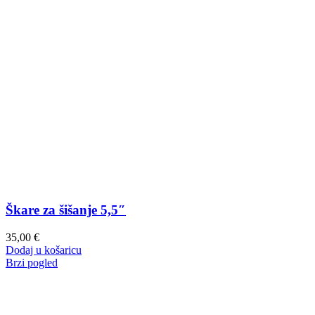
Škare za šišanje 5,5″
35,00
€
Dodaj u košaricu
Brzi pogled