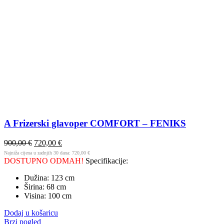
A Frizerski glavoper COMFORT – FENIKS
900,00
€
720,00
€
Najniža cijena u zadnjih 30 dana:
720,00
€
DOSTUPNO ODMAH!
Specifikacije:
Dužina: 123 cm
Širina: 68 cm
Visina: 100 cm
Dodaj u košaricu
Brzi pogled