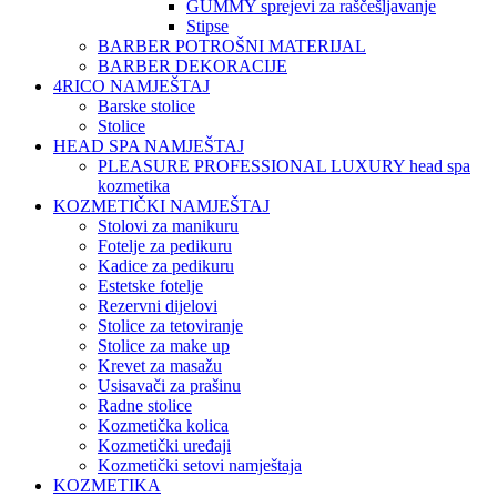
GUMMY sprejevi za raščešljavanje
Stipse
BARBER POTROŠNI MATERIJAL
BARBER DEKORACIJE
4RICO NAMJEŠTAJ
Barske stolice
Stolice
HEAD SPA NAMJEŠTAJ
PLEASURE PROFESSIONAL LUXURY head spa
kozmetika
KOZMETIČKI NAMJEŠTAJ
Stolovi za manikuru
Fotelje za pedikuru
Kadice za pedikuru
Estetske fotelje
Rezervni dijelovi
Stolice za tetoviranje
Stolice za make up
Krevet za masažu
Usisavači za prašinu
Radne stolice
Kozmetička kolica
Kozmetički uređaji
Kozmetički setovi namještaja
KOZMETIKA