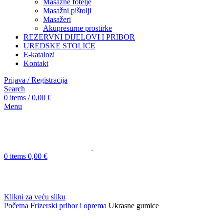
Masažne fotelje
Masažni pištolji
Masažeri
Akupresurne prostirke
REZERVNI DIJELOVI I PRIBOR
UREDSKE STOLICE
E-katalozi
Kontakt
Prijava / Registracija
Search
0
items
/
0,00
€
Menu
0
items
0,00
€
Klikni za veću sliku
Početna
Frizerski pribor i oprema
Ukrasne gumice