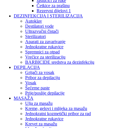
Jastučići za ruke
Četkice za prašinu
Rezervni dijelovi 1
DEZINFEKCIJA I STERILIZACIJA
Autoklav
Destilatori vode
Ultrazvučni čistači
Sterilizatori
Aparati za zavarivanje
Jednokratne rukavice
Spremnici za otpad
Vrećice za sterilizaciju
BARBICIDE sredstva za dezinfekciju
DEPILACIJA
Grijači za vosak
Pribor za depilaciju
Vosak
Šećerne paste
Prije/poslije depilacije
MASAŽA
Ulja za masažu
Kreme, gelovi i mlijeka za masažu
Jednokratni kozmetički pribor za rad
Jednokratne rukavice
Krevet za masažu