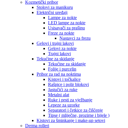
Kozmetički pribor
Stolovi za manikuru
Električni uređaji
Lampe za nokte
LED lampe za nokte
Usisavači za prašinu
Freze za nokte
Nastavci za frezu
Gelovi i trajni lakovi
Gelovi za nokte
Trajni lakovi
Tekućine za skidanje
Tekućine za skidanje
Folije i purcelin
Pribor za rad na noktima
Kistovi i točkalice
Rašpice i polir blokovi
Jastučići za ruke
Metalni alat
Ruke i prsti za vježbanje
Lepeze za uzorke
Separatori i četkice za čišćenje
Tipse ( mliječne, prozirne i bijele )
Kistovi za šminkanje i make-up setovi
Derma rolleri