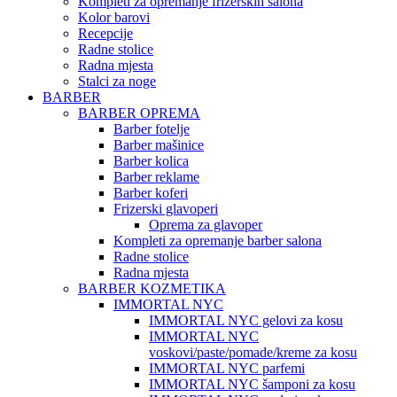
Kompleti za opremanje frizerskih salona
Kolor barovi
Recepcije
Radne stolice
Radna mjesta
Stalci za noge
BARBER
BARBER OPREMA
Barber fotelje
Barber mašinice
Barber kolica
Barber reklame
Barber koferi
Frizerski glavoperi
Oprema za glavoper
Kompleti za opremanje barber salona
Radne stolice
Radna mjesta
BARBER KOZMETIKA
IMMORTAL NYC
IMMORTAL NYC gelovi za kosu
IMMORTAL NYC
voskovi/paste/pomade/kreme za kosu
IMMORTAL NYC parfemi
IMMORTAL NYC šamponi za kosu