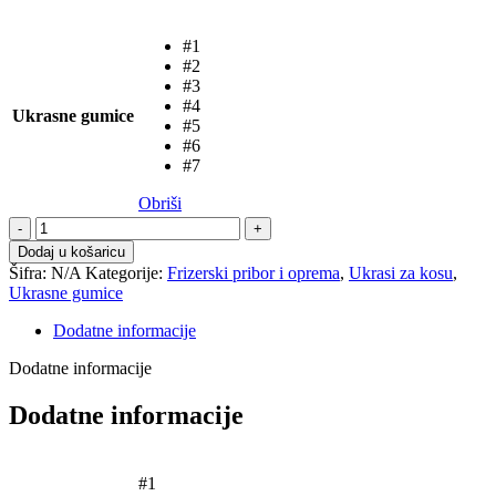
#1
#2
#3
#4
Ukrasne gumice
#5
#6
#7
Obriši
Ukrasne
gumice
Dodaj u košaricu
količina
Šifra:
N/A
Kategorije:
Frizerski pribor i oprema
,
Ukrasi za kosu
,
Ukrasne gumice
Dodatne informacije
Dodatne informacije
Dodatne informacije
#1