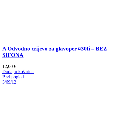
A Odvodno crijevo za glavoper ¤30fi – BEZ
SIFONA
12,00
€
Dodaj u košaricu
Brzi pogled
3/6
9/12