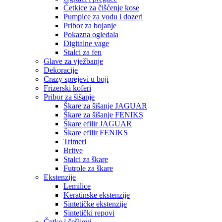
Četkice za čišćenje kose
Pumpice za vodu i dozeri
Pribor za bojanje
Pokazna ogledala
Digitalne vage
Stalci za fen
Glave za vježbanje
Dekoracije
Crazy sprejevi u boji
Frizerski koferi
Pribor za šišanje
Škare za šišanje JAGUAR
Škare za šišanje FENIKS
Škare efilir JAGUAR
Škare efilir FENIKS
Trimeri
Britve
Stalci za škare
Futrole za škare
Ekstenzije
Lemilice
Keratinske ekstenzije
Sintetičke ekstenzije
Sintetički repovi
Četke i češljevi