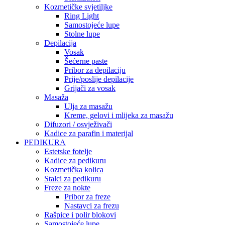
Kozmetičke svjetiljke
Ring Light
Samostojeće lupe
Stolne lupe
Depilacija
Vosak
Šećerne paste
Pribor za depilaciju
Prije/poslije depilacije
Grijači za vosak
Masaža
Ulja za masažu
Kreme, gelovi i mlijeka za masažu
Difuzori / osvježivači
Kadice za parafin i materijal
PEDIKURA
Estetske fotelje
Kadice za pedikuru
Kozmetička kolica
Stalci za pedikuru
Freze za nokte
Pribor za freze
Nastavci za frezu
Rašpice i polir blokovi
Samostojeće lupe