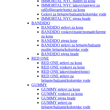
IMMORTAL NYC puderi za kosu
IMMORTAL NYC lakovi/sprejevi za
raščešljavanje/tonici za kosu
Gelovi za brijanje/balzami/kolonjske vode
IMMORTAL NYC njega brade
BANDIDO
BANDIDO gelovi za kosu
BANDIDO voskovi/paste/pomade/kreme
za kosu
BANDIDO njega kose
BANDIDO gelovi za brijanje/balzami
poslije brijanja/kolonjske vode
BANDIDO njega brade
RED ONE
RED ONE gelovi za kosu
RED ONE voskovi za kosu
RED ONE lakovi/puderi/tonici
RED ONE gelovi za
brijanje/balzami/kolonjske vode
GUMMY
GUMMY gelovi za kosu
GUMMY voskovi za kosu
GUMMY njega brade
GUMMY gelovi za
brijanje/balzami/kolonjske vode