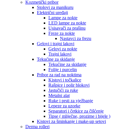
Kozmetički pribor
Stolovi za manikuru
Električni uređaji
Lampe za nokte
LED lampe za nokte
Usisavači za prašinu
Freze za nokte
Nastavci za frezu
Gelovi i trajni lakovi
Gelovi za nokte
Trajni lakovi
Tekućine za skidanje
Tekućine za skidanje
Folije i purcelin
Pribor za rad na noktima
Kistovi i točkalice
Rašpice i polir blokovi
Jastučići za ruke
Metalni alat
Ruke i prsti za vježbanje
Lepeze za uzorke
Separatori i četkice za čišćenje
Tipse ( mliječne, prozirne i bijele )
Kistovi za šminkanje i make-up setovi
Derma rolleri