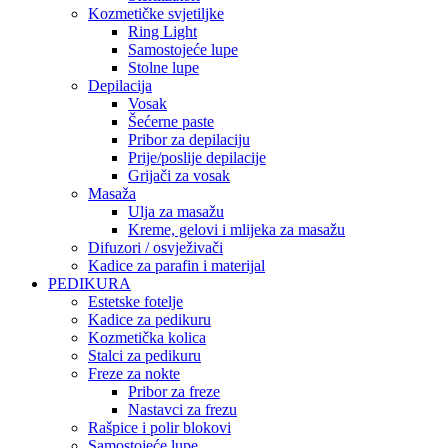
Kozmetičke svjetiljke
Ring Light
Samostojeće lupe
Stolne lupe
Depilacija
Vosak
Šećerne paste
Pribor za depilaciju
Prije/poslije depilacije
Grijači za vosak
Masaža
Ulja za masažu
Kreme, gelovi i mlijeka za masažu
Difuzori / osvježivači
Kadice za parafin i materijal
PEDIKURA
Estetske fotelje
Kadice za pedikuru
Kozmetička kolica
Stalci za pedikuru
Freze za nokte
Pribor za freze
Nastavci za frezu
Rašpice i polir blokovi
Samostojeće lupe