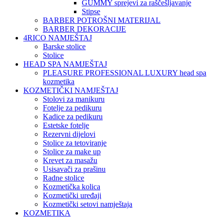
GUMMY sprejevi za raščešljavanje
Stipse
BARBER POTROŠNI MATERIJAL
BARBER DEKORACIJE
4RICO NAMJEŠTAJ
Barske stolice
Stolice
HEAD SPA NAMJEŠTAJ
PLEASURE PROFESSIONAL LUXURY head spa
kozmetika
KOZMETIČKI NAMJEŠTAJ
Stolovi za manikuru
Fotelje za pedikuru
Kadice za pedikuru
Estetske fotelje
Rezervni dijelovi
Stolice za tetoviranje
Stolice za make up
Krevet za masažu
Usisavači za prašinu
Radne stolice
Kozmetička kolica
Kozmetički uređaji
Kozmetički setovi namještaja
KOZMETIKA