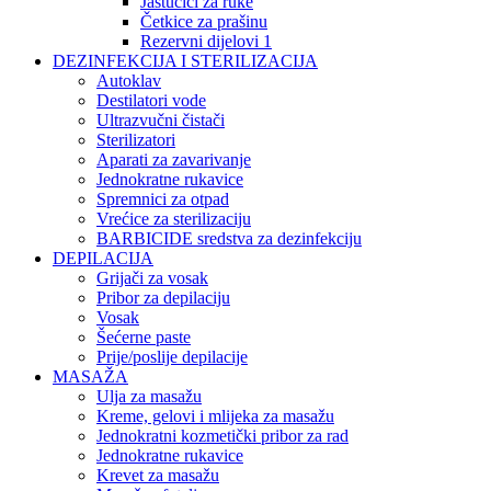
Jastučići za ruke
Četkice za prašinu
Rezervni dijelovi 1
DEZINFEKCIJA I STERILIZACIJA
Autoklav
Destilatori vode
Ultrazvučni čistači
Sterilizatori
Aparati za zavarivanje
Jednokratne rukavice
Spremnici za otpad
Vrećice za sterilizaciju
BARBICIDE sredstva za dezinfekciju
DEPILACIJA
Grijači za vosak
Pribor za depilaciju
Vosak
Šećerne paste
Prije/poslije depilacije
MASAŽA
Ulja za masažu
Kreme, gelovi i mlijeka za masažu
Jednokratni kozmetički pribor za rad
Jednokratne rukavice
Krevet za masažu