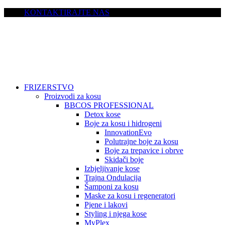
KONTAKTIRAJTE NAS
FRIZERSTVO
Proizvodi za kosu
BBCOS PROFESSIONAL
Detox kose
Boje za kosu i hidrogeni
InnovationEvo
Polutrajne boje za kosu
Boje za trepavice i obrve
Skidači boje
Izbjeljivanje kose
Trajna Ondulacija
Šamponi za kosu
Maske za kosu i regeneratori
Pjene i lakovi
Styling i njega kose
MyPlex