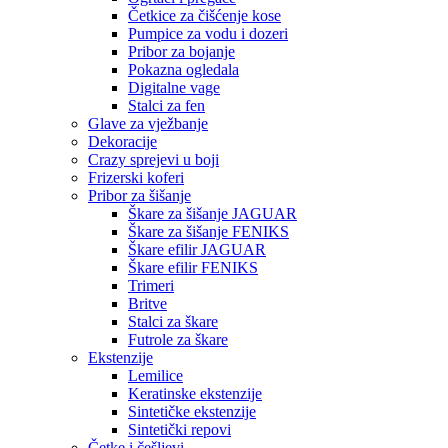
Četkice za čišćenje kose
Pumpice za vodu i dozeri
Pribor za bojanje
Pokazna ogledala
Digitalne vage
Stalci za fen
Glave za vježbanje
Dekoracije
Crazy sprejevi u boji
Frizerski koferi
Pribor za šišanje
Škare za šišanje JAGUAR
Škare za šišanje FENIKS
Škare efilir JAGUAR
Škare efilir FENIKS
Trimeri
Britve
Stalci za škare
Futrole za škare
Ekstenzije
Lemilice
Keratinske ekstenzije
Sintetičke ekstenzije
Sintetički repovi
Četke i češljevi