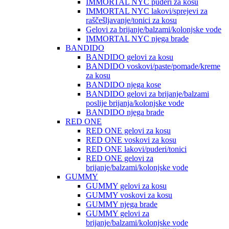
IMMORTAL NYC puderi za kosu
IMMORTAL NYC lakovi/sprejevi za
raščešljavanje/tonici za kosu
Gelovi za brijanje/balzami/kolonjske vode
IMMORTAL NYC njega brade
BANDIDO
BANDIDO gelovi za kosu
BANDIDO voskovi/paste/pomade/kreme
za kosu
BANDIDO njega kose
BANDIDO gelovi za brijanje/balzami
poslije brijanja/kolonjske vode
BANDIDO njega brade
RED ONE
RED ONE gelovi za kosu
RED ONE voskovi za kosu
RED ONE lakovi/puderi/tonici
RED ONE gelovi za
brijanje/balzami/kolonjske vode
GUMMY
GUMMY gelovi za kosu
GUMMY voskovi za kosu
GUMMY njega brade
GUMMY gelovi za
brijanje/balzami/kolonjske vode