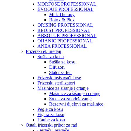
MORFOSE PROFESSIONAL
EVOQUE PROFESSIONAL
Milk Therapy
Botox & Plex
ORISING PROFESSIONAL
REDIST PROFESSIONAL
ABSOLUK PROFESSIONAL
OHANIC PROFESSIONAL
ANEA PROFESSIONAL
Frizerski el. uređaji
Sušila za kosu
Sušila za kosu
Difuzori
Stalci za fen
Frizerski usisavači kose
Frizerski sterilizatori
Mašinice za šišanje i crtanje
Mašinice za šišanje i crtanje
Sredstva za održavanje
Rezervni dijelovi za mašinice
Pegle za kosu
Figara za kosu
Haube za kosu
Ostali frizerski pribor za rad
Ogrtači i pregače