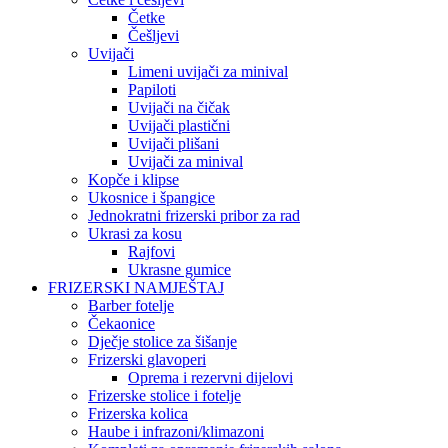
Četke
Češljevi
Uvijači
Limeni uvijači za minival
Papiloti
Uvijači na čičak
Uvijači plastični
Uvijači plišani
Uvijači za minival
Kopče i klipse
Ukosnice i špangice
Jednokratni frizerski pribor za rad
Ukrasi za kosu
Rajfovi
Ukrasne gumice
FRIZERSKI NAMJEŠTAJ
Barber fotelje
Čekaonice
Dječje stolice za šišanje
Frizerski glavoperi
Oprema i rezervni dijelovi
Frizerske stolice i fotelje
Frizerska kolica
Haube i infrazoni/klimazoni