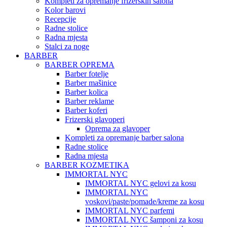
Kompleti za opremanje frizerskih salona
Kolor barovi
Recepcije
Radne stolice
Radna mjesta
Stalci za noge
BARBER
BARBER OPREMA
Barber fotelje
Barber mašinice
Barber kolica
Barber reklame
Barber koferi
Frizerski glavoperi
Oprema za glavoper
Kompleti za opremanje barber salona
Radne stolice
Radna mjesta
BARBER KOZMETIKA
IMMORTAL NYC
IMMORTAL NYC gelovi za kosu
IMMORTAL NYC
voskovi/paste/pomade/kreme za kosu
IMMORTAL NYC parfemi
IMMORTAL NYC šamponi za kosu