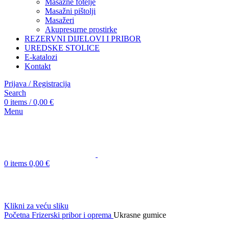
Masažne fotelje
Masažni pištolji
Masažeri
Akupresurne prostirke
REZERVNI DIJELOVI I PRIBOR
UREDSKE STOLICE
E-katalozi
Kontakt
Prijava / Registracija
Search
0
items
/
0,00
€
Menu
0
items
0,00
€
Klikni za veću sliku
Početna
Frizerski pribor i oprema
Ukrasne gumice