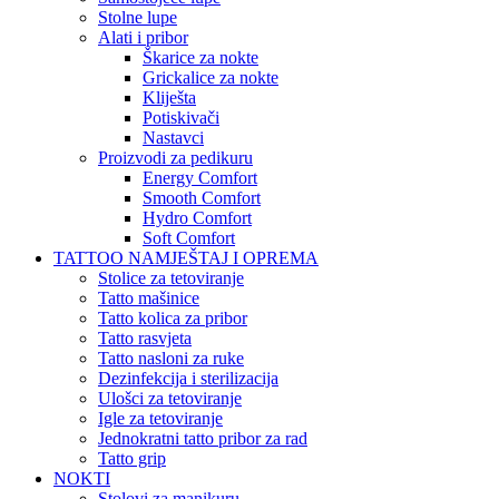
Stolne lupe
Alati i pribor
Škarice za nokte
Grickalice za nokte
Kliješta
Potiskivači
Nastavci
Proizvodi za pedikuru
Energy Comfort
Smooth Comfort
Hydro Comfort
Soft Comfort
TATTOO NAMJEŠTAJ I OPREMA
Stolice za tetoviranje
Tatto mašinice
Tatto kolica za pribor
Tatto rasvjeta
Tatto nasloni za ruke
Dezinfekcija i sterilizacija
Ulošci za tetoviranje
Igle za tetoviranje
Jednokratni tatto pribor za rad
Tatto grip
NOKTI
Stolovi za manikuru