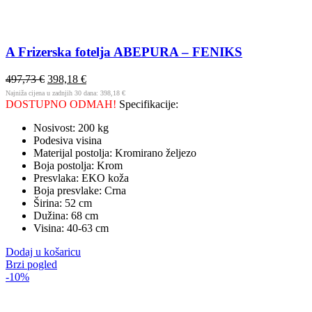
A Frizerska fotelja ABEPURA – FENIKS
497,73
€
398,18
€
Najniža cijena u zadnjih 30 dana:
398,18
€
DOSTUPNO ODMAH!
Specifikacije:
Nosivost: 200 kg
Podesiva visina
Materijal postolja: Kromirano željezo
Boja postolja: Krom
Presvlaka: EKO koža
Boja presvlake: Crna
Širina: 52 cm
Dužina: 68 cm
Visina: 40-63 cm
Dodaj u košaricu
Brzi pogled
-10%