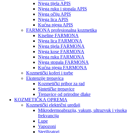
Njega tijela APIS
Njega ruku i stopala APIS
Njega očiju APIS
Njega lica APIS
Kućna njega APIS
FARMONA profesionalna kozmetika
Kiseline FARMONA
Njega lica FARMONA
Njega tijela FARMONA
Njega kose FARMONA
Njega ruku FARMONA
Njega stopala FARMONA
Kućna njega FARMONA
Kozmetički koferi i torbe
Ekstenzije trepavica
Kozmetički pribor za rad
Sintetičke trepavice
Trepavice od prirodne dlake
KOZMETIČKA OPREMA
Kozmetički električni uređaji
Mikrodermoabrazija, vakum, ultrazvuk i visoka
frekvancija
Lupe
Vapozoni
Sterilizatori