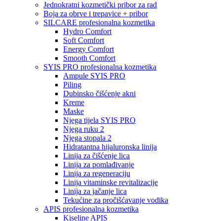
Jednokratni kozmetički pribor za rad
Boja za obrve i trepavice + pribor
SILCARE profesionalna kozmetika
Hydro Comfort
Soft Comfort
Energy Comfort
Smooth Comfort
SYIS PRO profesionalna kozmetika
Ampule SYIS PRO
Piling
Dubinsko čišćenje akni
Kreme
Maske
Njega tijela SYIS PRO
Njega ruku 2
Njega stopala 2
Hidratantna hijaluronska linija
Linija za čišćenje lica
Linija za pomlađivanje
Linija za regeneraciju
Linija vitaminske revitalizacije
Linija za jačanje lica
Tekućine za pročišćavanje vodika
APIS profesionalna kozmetika
Kiseline APIS