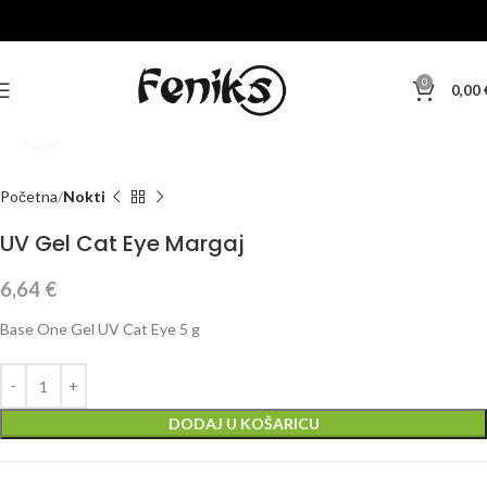
0
0,00
Klikni za veću sliku
Početna
Nokti
UV Gel Cat Eye Margaj
6,64
€
Base One Gel UV Cat Eye 5 g
DODAJ U KOŠARICU