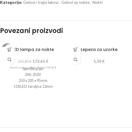
Kategorije:
Gelovi i trajni lakovi
,
Gelovi za nokte
,
Nokti
Povezani proizvodi
LED lampa za nokte
Lepeza za uzorke
-20%
172,65
€
1,59
€
215,81
€
Najniža cijena u zadnjih 30 dana:
172,65
€
Specifikacije:
200-250V
250 x 205 x 95mm
118 LED žaruljica 12mm