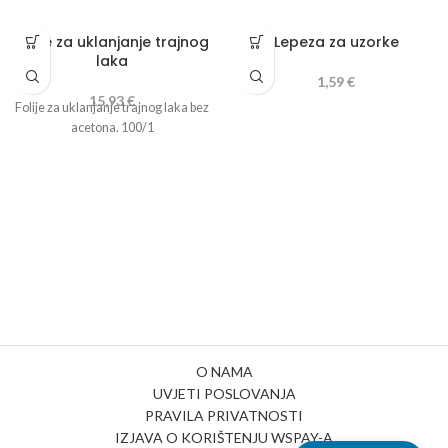
Folije za uklanjanje trajnog
Lepeza za uzorke
laka
1,59
€
15,93
€
Folije za uklanjanje trajnog laka bez
acetona. 100/1
O NAMA
UVJETI POSLOVANJA
PRAVILA PRIVATNOSTI
IZJAVA O KORIŠTENJU WSPAY-A