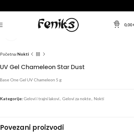
0
0,00
Klikni za veću sliku
Početna
Nokti
UV Gel Chameleon Star Dust
Base One Gel UV Chameleon 5 g
Kategorije:
Gelovi i trajni lakovi
,
Gelovi za nokte
,
Nokti
Povezani proizvodi