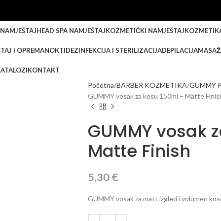
 NAMJEŠTAJ
HEAD SPA NAMJEŠTAJ
KOZMETIČKI NAMJEŠTAJ
KOZMETIK
TAJ I OPREMA
NOKTI
DEZINFEKCIJA I STERILIZACIJA
DEPILACIJA
MASAŽ
KATALOZI
KONTAKT
Početna
BARBER KOZMETIKA
GUMMY P
GUMMY vosak za kosu 150ml – Matte Finis
GUMMY vosak z
Matte Finish
5,30
€
GUMMY vosak za matt izgled i volumen kos