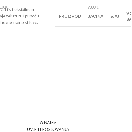
,00
€
7,00
€
ada s fleksibilnom
V
aje teksturu i punoću
PROIZVOD
JAČINA
SJAJ
BA
dnevne trajne stilove.
Pomade
1 2 3 4
1 2
3
The
5
6
4 5 6
Eternity
O NAMA
UVJETI POSLOVANJA