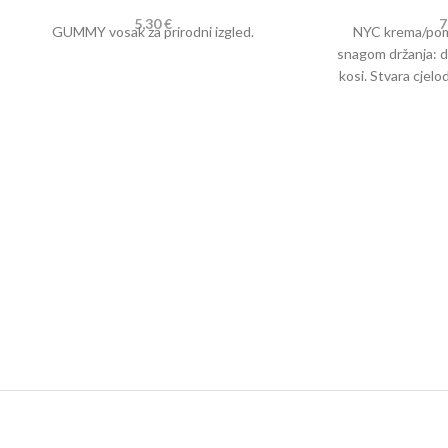
5,30
€
7
GUMMY vosak za prirodni izgled.
NYC krema/pom
snagom držanja: d
kosi.
Stvara cjelo