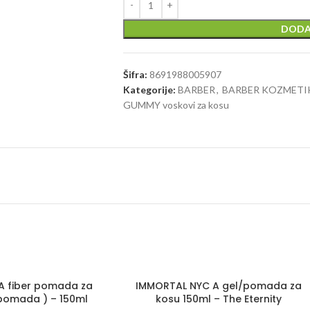
DODA
Šifra:
8691988005907
Kategorije:
BARBER
,
BARBER KOZMETI
GUMMY voskovi za kosu
A fiber pomada za
IMMORTAL NYC A gel/pomada za
 pomada ) – 150ml
kosu 150ml – The Eternity