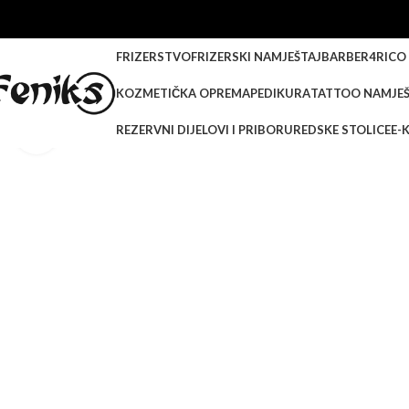
FRIZERSTVO
FRIZERSKI NAMJEŠTAJ
BARBER
4RICO
KOZMETIČKA OPREMA
PEDIKURA
TATTOO NAMJEŠ
REZERVNI DIJELOVI I PRIBOR
UREDSKE STOLICE
E-
Klikni za veću sliku