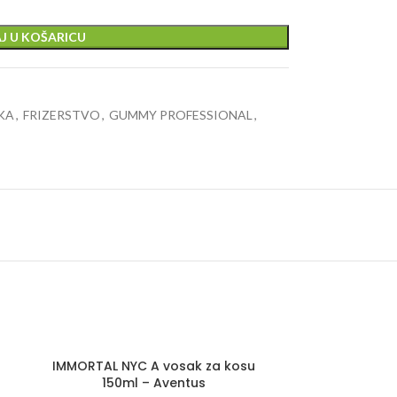
J U KOŠARICU
KA
,
FRIZERSTVO
,
GUMMY PROFESSIONAL
,
IMMORTAL NYC A vosak za kosu
150ml – Aventus