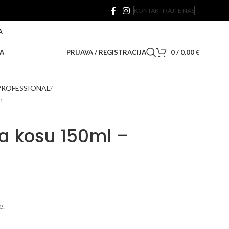
KONTAKTIRAJTE NAS
A
A
PRIJAVA / REGISTRACIJA
0
/
0,00
€
ROFESSIONAL
h
a kosu 150ml –
e.