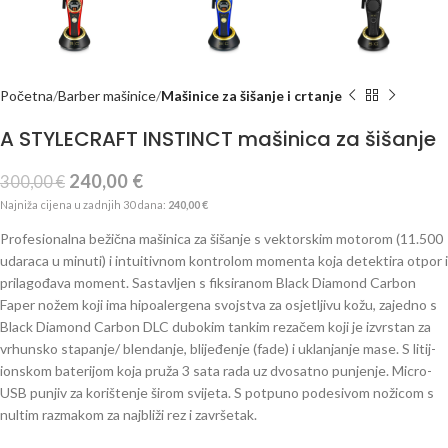
Početna
Barber mašinice
Mašinice za šišanje i crtanje
A STYLECRAFT INSTINCT mašinica za šišanje
240,00
€
300,00
€
Najniža cijena u zadnjih 30 dana:
240,00
€
Profesionalna bežična mašinica za šišanje s vektorskim motorom (11.500
udaraca u minuti) i intuitivnom kontrolom momenta koja detektira otpor i
prilagođava moment. Sastavljen s fiksiranom Black Diamond Carbon
Faper nožem koji ima hipoalergena svojstva za osjetljivu kožu, zajedno s
Black Diamond Carbon DLC dubokim tankim rezačem koji je izvrstan za
vrhunsko stapanje/ blendanje, blijeđenje (fade) i uklanjanje mase. S litij-
ionskom baterijom koja pruža 3 sata rada uz dvosatno punjenje. Micro-
USB punjiv za korištenje širom svijeta. S potpuno podesivom nožicom s
nultim razmakom za najbliži rez i završetak.