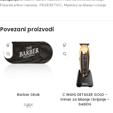
Frizerski pribor i oprema
,
FRIZERSTVO
,
Mašinice za šišanje i crtanje
Povezani proizvodi
Barber čičak
C WAHL DETAILER GOLD –
trimer za šišanje i brijanje –
bežični
3,00
€
2/1