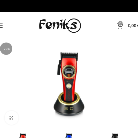
0
0,00
-20%
Klikni za veću sliku