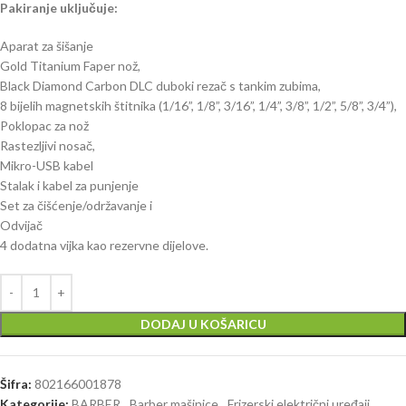
Pakiranje uključuje:
Aparat za šišanje
Gold Titanium Faper nož,
Black Diamond Carbon DLC duboki rezač s tankim zubima,
8 bijelih magnetskih štitnika (1/16”, 1/8”, 3/16”, 1/4”, 3/8”, 1/2”, 5/8”, 3/4”),
Poklopac za nož
Rastezljivi nosač,
Mikro-USB kabel
Stalak i kabel za punjenje
Set za čišćenje/održavanje i
Odvijač
4 dodatna vijka kao rezervne dijelove.
DODAJ U KOŠARICU
Šifra:
802166001878
Kategorije:
BARBER
,
Barber mašinice
,
Frizerski električni uređaji
,