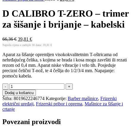
D CALIBRO T-ZERO – trimer
za šišanje i brijanje – kabelski
66,36
€
39,81
€
Najniža cijena u zadnjih 30 dana:
39,81
€
Aparat za šišanje opremljen visokokvalitetnim T-oštricama od
nehrđajućeg čelika, s kojima se brada i kosa mogu završiti ili rezati
rezom od 0,4 mm. Aparat niske vibracije i vrlo tih. Posjeduje
precizni čelični T-nož, te 4 češlja do 1/2/3/4 mm. Napajanje:
pomoću kabela.
D
CALIBRO
Dodaj u košaricu
T-
Šifra:
8019622246774
Kategorije:
Barber mašinice
,
Frizerski
ZERO
električni uređaji
,
Frizerski pribor i oprema
,
Mašinice za šišanje i
-
crtanje
trimer
za
Povezani proizvodi
šišanje
i