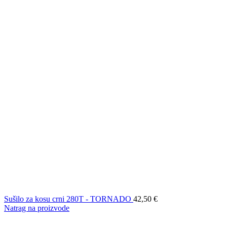
Sušilo za kosu crni 280T - TORNADO
42,50
€
Natrag na proizvode