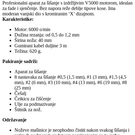
Profesionalni aparat za šišanje s izdržljivim V5000 motorom, idealan
za fade i sjenčenje. Bez napora reže deblje tipove kose. Ima
moderan vanjski dio s kromiranim ‘X’ dizajnom.
Karakteristike:
Motor: 6000 o/min
Dužina rezanja: od 0,5 do 1,2 mm
Širina noža: 40 mm
Gumirani kabel duljine 3 m
Težina: 620 g.
Pakiranje sadrži:
Aparat za šišanje
8 nastavaka za šišanje #0,5 (1,5 mm), #1 (3 mm), #1,5 (4,5
mm), #2 (6 mm), #3 (10 mm), #4 (13 mm), #6 (19 mm), #8
(25 mm)
Češalj
Četkicu za čišćenje
Ulje za podmazivanje
Štitnik za nož.
Održavanje
Noževe mašinice je neophodno čistiti nakon svakog šišanja i