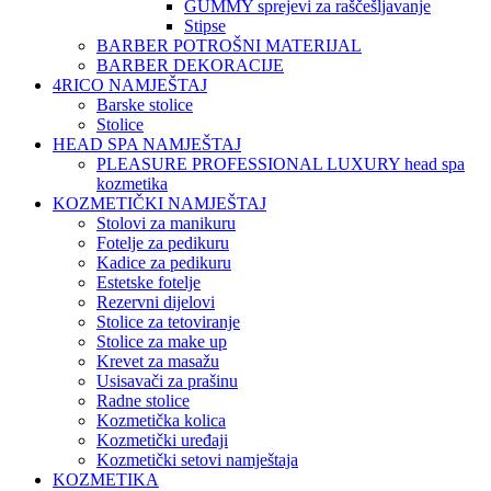
GUMMY sprejevi za raščešljavanje
Stipse
BARBER POTROŠNI MATERIJAL
BARBER DEKORACIJE
4RICO NAMJEŠTAJ
Barske stolice
Stolice
HEAD SPA NAMJEŠTAJ
PLEASURE PROFESSIONAL LUXURY head spa
kozmetika
KOZMETIČKI NAMJEŠTAJ
Stolovi za manikuru
Fotelje za pedikuru
Kadice za pedikuru
Estetske fotelje
Rezervni dijelovi
Stolice za tetoviranje
Stolice za make up
Krevet za masažu
Usisavači za prašinu
Radne stolice
Kozmetička kolica
Kozmetički uređaji
Kozmetički setovi namještaja
KOZMETIKA