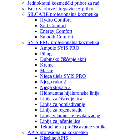
Jednokratni kozmetički pribor za rad
Boja za obrve i trepavice + pribor
SILCARE profesionalna kozmetika
Hydro Comfort
Soft Comfort
Energy Comfort
Smooth Comfort
SYIS PRO profesionalna kozmetika
Ampule SYIS PRO
Piling
Dubinsko čišćenje akni
Kreme
Maske
Njega tijela SYIS PRO
Njega ruku 2
Njega stopala 2
Hidratantna hijaluronska linija
Linija za čišćenje lica
Linija za pomlađivanje
Linija za regeneraciju
Linija vitaminske revitalizacije
Linija za jačanje lica
Tekućine za pročišćavanje vodika
APIS profesionalna kozmetika
Kiseline APIS