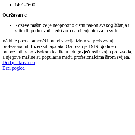
1401-7600
Održavanje
Noževe mašinice je neophodno čistiti nakon svakog šišanja i
zatim ih podmazati sredstvom namijenjenim za tu svrhu.
Wahl je poznat američki brand specijaliziran za proizvodnju
profesionalnih frizerskih aparata. Osnovan je 1919. godine i
prepoznatljiv po visokom kvalitetu i dugovječnosti svojih proizvoda,
a njegove mašine su popularne među profesionalcima širom svijeta.
Dodaj u košaricu
Brzi pogled