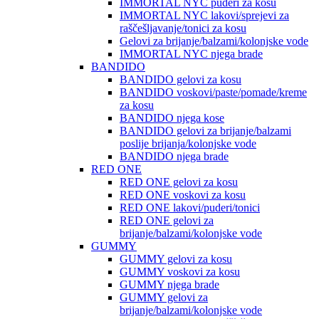
IMMORTAL NYC puderi za kosu
IMMORTAL NYC lakovi/sprejevi za
raščešljavanje/tonici za kosu
Gelovi za brijanje/balzami/kolonjske vode
IMMORTAL NYC njega brade
BANDIDO
BANDIDO gelovi za kosu
BANDIDO voskovi/paste/pomade/kreme
za kosu
BANDIDO njega kose
BANDIDO gelovi za brijanje/balzami
poslije brijanja/kolonjske vode
BANDIDO njega brade
RED ONE
RED ONE gelovi za kosu
RED ONE voskovi za kosu
RED ONE lakovi/puderi/tonici
RED ONE gelovi za
brijanje/balzami/kolonjske vode
GUMMY
GUMMY gelovi za kosu
GUMMY voskovi za kosu
GUMMY njega brade
GUMMY gelovi za
brijanje/balzami/kolonjske vode