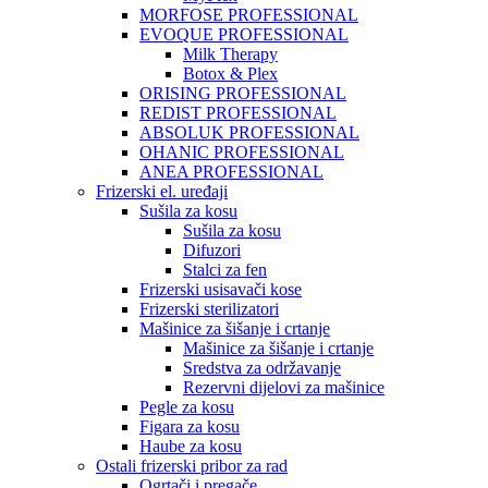
MORFOSE PROFESSIONAL
EVOQUE PROFESSIONAL
Milk Therapy
Botox & Plex
ORISING PROFESSIONAL
REDIST PROFESSIONAL
ABSOLUK PROFESSIONAL
OHANIC PROFESSIONAL
ANEA PROFESSIONAL
Frizerski el. uređaji
Sušila za kosu
Sušila za kosu
Difuzori
Stalci za fen
Frizerski usisavači kose
Frizerski sterilizatori
Mašinice za šišanje i crtanje
Mašinice za šišanje i crtanje
Sredstva za održavanje
Rezervni dijelovi za mašinice
Pegle za kosu
Figara za kosu
Haube za kosu
Ostali frizerski pribor za rad
Ogrtači i pregače