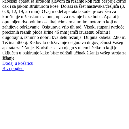
kabelski aparat sa širokom glavom za rezanje koji radi besprijekorno
čak i sa jakom strukturom kose. Dolazi sa šest nastavaka/ćešljića (3,
6, 9, 12, 19, 25 mm). Ovaj model aparata također je savršen za
korištenje u ženskom salonu, npr. za rezanje baze boba. Aparat je
opremljen dvopolnim oscilirajućim armaturnim motorom koji ne
zahtijeva održavanje. Osigurava vrlo tih rad. Visoki stupanj tvrdoće
preciznih reznih ploča širine 46 mm jamči izuzetnu oštrinu i
dugotrajnu, iznimno dobru kvalitetu rezanja. Duljina kabela: 2,80 m.
Težina: 460 g. Redovito održavanje osigurava dugovječnost Vašeg
aparata za šišanje. Koristite set za njegu s uljem i četkom koji je
uključen u pakiranje kako biste održali učinak šišanja vašeg stroja za
šišanje.
Dodaj u košaricu
Brzi pogled