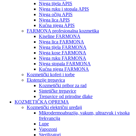
Njega tijela APIS
Njega ruku i stopala APIS
Njega očiju APIS
Njega lica APIS
Kućna njega APIS
FARMONA profesionalna kozmetika
Kiseline FARMONA
Njega lica FARMONA
Njega tijela FARMONA
Njega kose FARMONA
Njega ruku FARMONA
Njega stopala FARMONA
Kućna njega FARMONA
Kozmetički koferi i torbe
Ekstenzije trepavica
Kozmetički pribor za rad
Sintetičke trepavice
Trepavice od prirodne dlake
KOZMETIČKA OPREMA
Kozmetički električni uređaji
Mikrodermoabrazija, vakum, ultrazvuk i visoka
frekvancija
Lupe
Vapozoni
Sterilizatori