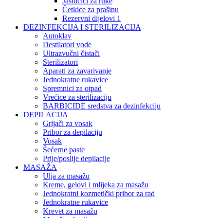
Jastučići za ruke
Četkice za prašinu
Rezervni dijelovi 1
DEZINFEKCIJA I STERILIZACIJA
Autoklav
Destilatori vode
Ultrazvučni čistači
Sterilizatori
Aparati za zavarivanje
Jednokratne rukavice
Spremnici za otpad
Vrećice za sterilizaciju
BARBICIDE sredstva za dezinfekciju
DEPILACIJA
Grijači za vosak
Pribor za depilaciju
Vosak
Šećerne paste
Prije/poslije depilacije
MASAŽA
Ulja za masažu
Kreme, gelovi i mlijeka za masažu
Jednokratni kozmetički pribor za rad
Jednokratne rukavice
Krevet za masažu