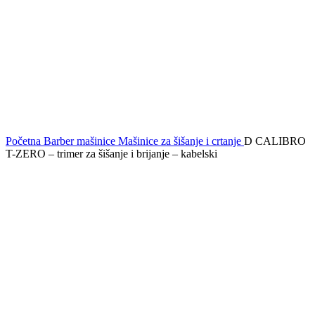
Početna
Barber mašinice
Mašinice za šišanje i crtanje
D CALIBRO
T-ZERO – trimer za šišanje i brijanje – kabelski