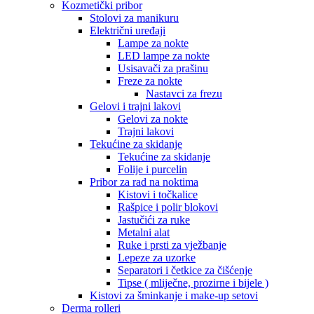
Kozmetički pribor
Stolovi za manikuru
Električni uređaji
Lampe za nokte
LED lampe za nokte
Usisavači za prašinu
Freze za nokte
Nastavci za frezu
Gelovi i trajni lakovi
Gelovi za nokte
Trajni lakovi
Tekućine za skidanje
Tekućine za skidanje
Folije i purcelin
Pribor za rad na noktima
Kistovi i točkalice
Rašpice i polir blokovi
Jastučići za ruke
Metalni alat
Ruke i prsti za vježbanje
Lepeze za uzorke
Separatori i četkice za čišćenje
Tipse ( mliječne, prozirne i bijele )
Kistovi za šminkanje i make-up setovi
Derma rolleri