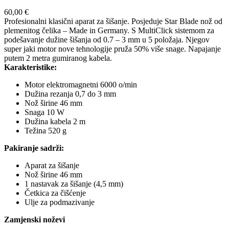
60,00
€
Profesionalni klasični aparat za šišanje. Posjeduje Star Blade nož od
plemenitog čelika – Made in Germany. S MultiClick sistemom za
podešavanje dužine šišanja od 0.7 – 3 mm u 5 položaja. Njegov
super jaki motor nove tehnologije pruža 50% više snage. Napajanje
putem 2 metra gumiranog kabela.
Karakteristike:
Motor elektromagnetni 6000 o/min
Dužina rezanja 0,7 do 3 mm
Nož širine 46 mm
Snaga 10 W
Dužina kabela 2 m
Težina 520 g
Pakiranje sadrži:
Aparat za šišanje
Nož širine 46 mm
1 nastavak za šišanje (4,5 mm)
Četkica za čišćenje
Ulje za podmazivanje
Zamjenski noževi