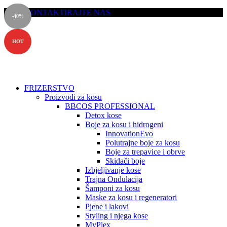
KONTAKTIRAJTE NAS
-40%
HOT
FRIZERSTVO
Proizvodi za kosu
BBCOS PROFESSIONAL
Detox kose
Boje za kosu i hidrogeni
InnovationEvo
Polutrajne boje za kosu
Boje za trepavice i obrve
Skidači boje
Izbjeljivanje kose
Trajna Ondulacija
Šamponi za kosu
Maske za kosu i regeneratori
Pjene i lakovi
Styling i njega kose
MyPlex