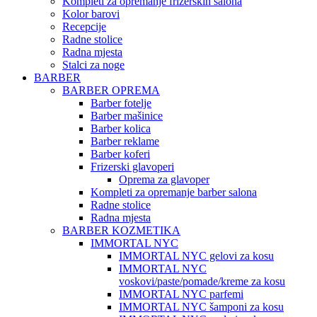
Kompleti za opremanje frizerskih salona
Kolor barovi
Recepcije
Radne stolice
Radna mjesta
Stalci za noge
BARBER
BARBER OPREMA
Barber fotelje
Barber mašinice
Barber kolica
Barber reklame
Barber koferi
Frizerski glavoperi
Oprema za glavoper
Kompleti za opremanje barber salona
Radne stolice
Radna mjesta
BARBER KOZMETIKA
IMMORTAL NYC
IMMORTAL NYC gelovi za kosu
IMMORTAL NYC
voskovi/paste/pomade/kreme za kosu
IMMORTAL NYC parfemi
IMMORTAL NYC šamponi za kosu