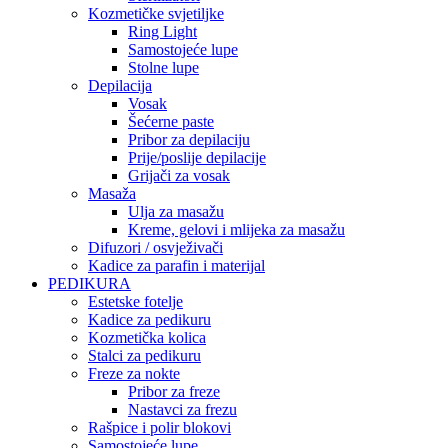
Kozmetičke svjetiljke
Ring Light
Samostojeće lupe
Stolne lupe
Depilacija
Vosak
Šećerne paste
Pribor za depilaciju
Prije/poslije depilacije
Grijači za vosak
Masaža
Ulja za masažu
Kreme, gelovi i mlijeka za masažu
Difuzori / osvježivači
Kadice za parafin i materijal
PEDIKURA
Estetske fotelje
Kadice za pedikuru
Kozmetička kolica
Stalci za pedikuru
Freze za nokte
Pribor za freze
Nastavci za frezu
Rašpice i polir blokovi
Samostojeće lupe