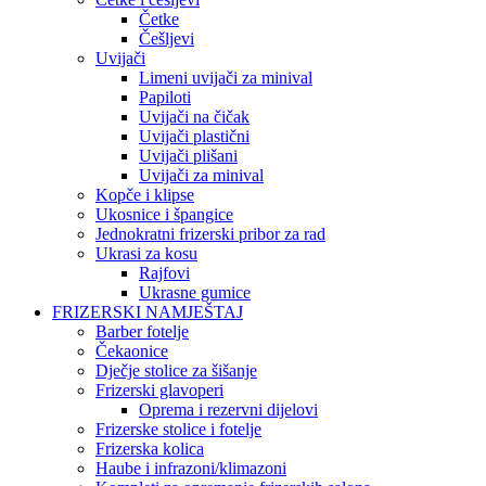
Četke
Češljevi
Uvijači
Limeni uvijači za minival
Papiloti
Uvijači na čičak
Uvijači plastični
Uvijači plišani
Uvijači za minival
Kopče i klipse
Ukosnice i špangice
Jednokratni frizerski pribor za rad
Ukrasi za kosu
Rajfovi
Ukrasne gumice
FRIZERSKI NAMJEŠTAJ
Barber fotelje
Čekaonice
Dječje stolice za šišanje
Frizerski glavoperi
Oprema i rezervni dijelovi
Frizerske stolice i fotelje
Frizerska kolica
Haube i infrazoni/klimazoni