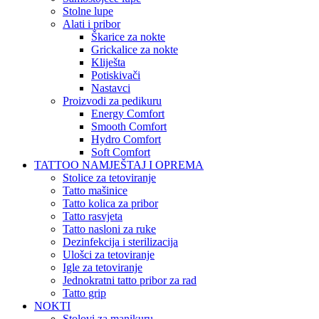
Stolne lupe
Alati i pribor
Škarice za nokte
Grickalice za nokte
Kliješta
Potiskivači
Nastavci
Proizvodi za pedikuru
Energy Comfort
Smooth Comfort
Hydro Comfort
Soft Comfort
TATTOO NAMJEŠTAJ I OPREMA
Stolice za tetoviranje
Tatto mašinice
Tatto kolica za pribor
Tatto rasvjeta
Tatto nasloni za ruke
Dezinfekcija i sterilizacija
Ulošci za tetoviranje
Igle za tetoviranje
Jednokratni tatto pribor za rad
Tatto grip
NOKTI
Stolovi za manikuru