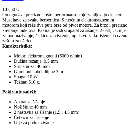
107,50
€
Omogućava precizne i oštre performanse koje zahtijevaju eksperti.
Must have za svaku berbernicu. S moćnim elektromagnetnim
motorom koji reže dva puta brže od pivot motora. Za brzo i precizno
kreiranje fade-ova. Pakiranje sadrži aparat za šišanje, 2 češljića, ulje
za podmazivanje, četkicu za čišćenje, uputstvo za korištenje i crvenu
zaštitu za oštricu.
Karakteristike:
Motor: elektromagnetni (6000 o/min)
Dužina rezanja: 0,5 mm
Širina noža: 40 mm
Gumirani kabel diljine 3 m
Snaga: 10 W
Težina: 610 g.
Pakiranje sadrži:
Aparat za šišanje
Nož širine 40 mm
2 nastavka za šišanje (1,5 i 4.5 mm)
Četkicu za čišćenje
Ulje za podmazivanje.