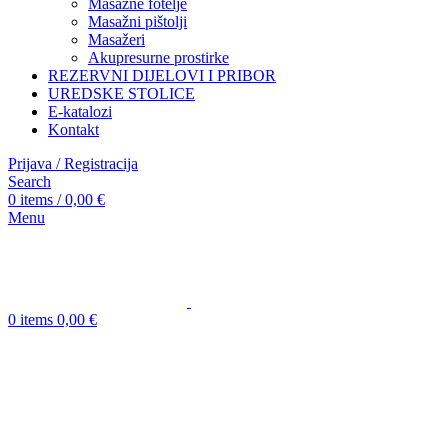
Masažne fotelje
Masažni pištolji
Masažeri
Akupresurne prostirke
REZERVNI DIJELOVI I PRIBOR
UREDSKE STOLICE
E-katalozi
Kontakt
Prijava / Registracija
Search
0
items
/
0,00
€
Menu
0
items
0,00
€