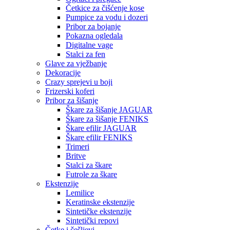
Četkice za čišćenje kose
Pumpice za vodu i dozeri
Pribor za bojanje
Pokazna ogledala
Digitalne vage
Stalci za fen
Glave za vježbanje
Dekoracije
Crazy sprejevi u boji
Frizerski koferi
Pribor za šišanje
Škare za šišanje JAGUAR
Škare za šišanje FENIKS
Škare efilir JAGUAR
Škare efilir FENIKS
Trimeri
Britve
Stalci za škare
Futrole za škare
Ekstenzije
Lemilice
Keratinske ekstenzije
Sintetičke ekstenzije
Sintetički repovi
Četke i češljevi