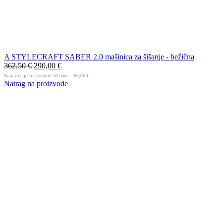
A STYLECRAFT SABER 2.0 mašinica za šišanje - bežična
362,50
€
290,00
€
Najniža cijena u zadnjih 30 dana:
290,00
€
Natrag na proizvode