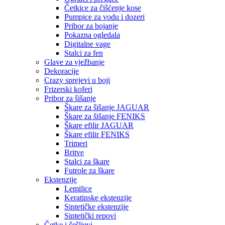
Četkice za čišćenje kose
Pumpice za vodu i dozeri
Pribor za bojanje
Pokazna ogledala
Digitalne vage
Stalci za fen
Glave za vježbanje
Dekoracije
Crazy sprejevi u boji
Frizerski koferi
Pribor za šišanje
Škare za šišanje JAGUAR
Škare za šišanje FENIKS
Škare efilir JAGUAR
Škare efilir FENIKS
Trimeri
Britve
Stalci za škare
Futrole za škare
Ekstenzije
Lemilice
Keratinske ekstenzije
Sintetičke ekstenzije
Sintetički repovi
Četke i češljevi