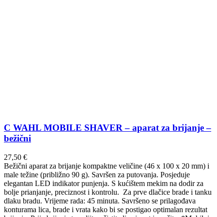
C WAHL MOBILE SHAVER – aparat za brijanje –
bežični
27,50
€
Bežični aparat za brijanje kompaktne veličine (46 x 100 x 20 mm) i
male težine (približno 90 g). Savršen za putovanja. Posjeduje
elegantan LED indikator punjenja. S kućištem mekim na dodir za
bolje prianjanje, preciznost i kontrolu. Za prve dlačice brade i tanku
dlaku bradu. Vrijeme rada: 45 minuta. Savršeno se prilagođava
konturama lica, brade i vrata kako bi se postigao optimalan rezultat