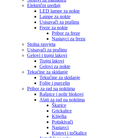
Električni uređaji
LED lampe za nokte
Lampe za nokte
Usisavači za prašinu
Freze za nokte
Pribor za freze
Nastavci za frezu
Stolna rasvjeta
Usisavači za prašinu
Gelovi i trajni lakovi
Trajni lakovi
Gelovi za nokte
Tekućine za skidanje
Tekućine za skidanje
Folije i purcelin
Pribor za rad na noktima
Rašpice i polir blokovi
Alati za rad na noktima
Škarice
Grickalice
Kliješta
Potiskivači
Nastavci
Kistovi i točkalice