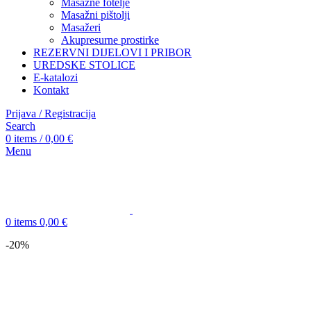
Masažne fotelje
Masažni pištolji
Masažeri
Akupresurne prostirke
REZERVNI DIJELOVI I PRIBOR
UREDSKE STOLICE
E-katalozi
Kontakt
Prijava / Registracija
Search
0
items
/
0,00
€
Menu
0
items
0,00
€
-20%