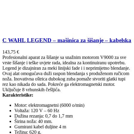
C WAHL LEGEND – mašinica za šišanje – kabelska
143,75
€
Profesionalni aparat za šišanje sa snažnim motorom V9000 za sve
vrste šišanje i teške uvjete rada, idealna za kontinuiranu upotrebu.
Legend je dizajniran za meki linijski fade i i neprimijetno blendanje.
Ovaj alat omogućava duži raspon blendanja s produženom ručicom
noža. Inovativna oštrica dubokog zuba pomaže stvoriti glatki tupi
rez kao nikada do sada. Pokreće ga elektromagnetski motor.
Uključuje 8 vrhunskih češljića.
Karakteristike:
Motor: elektromagnetni (6000 o/min)
Voltaža: 120 V – 60 Hz
Dužina rezanja: 0,7 do 1,7 mm
Širina noža: 40 mm.
Gumirani kabel duljine 4 m
Težina: 620 g.