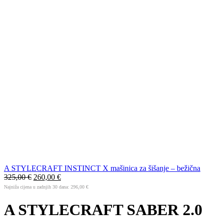
A STYLECRAFT INSTINCT X mašinica za šišanje – bežična
325,00
€
260,00
€
Najniža cijena u zadnjih 30 dana:
296,00
€
A STYLECRAFT SABER 2.0