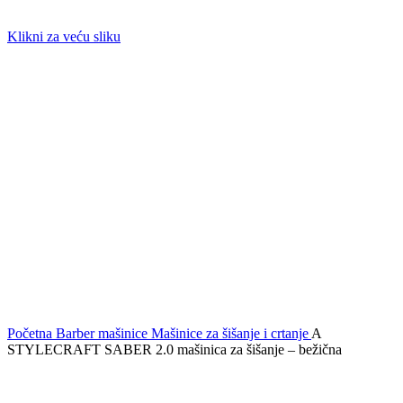
Klikni za veću sliku
Početna
Barber mašinice
Mašinice za šišanje i crtanje
A
STYLECRAFT SABER 2.0 mašinica za šišanje – bežična