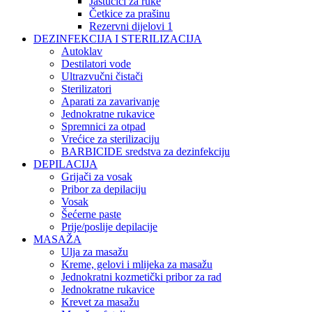
Jastučići za ruke
Četkice za prašinu
Rezervni dijelovi 1
DEZINFEKCIJA I STERILIZACIJA
Autoklav
Destilatori vode
Ultrazvučni čistači
Sterilizatori
Aparati za zavarivanje
Jednokratne rukavice
Spremnici za otpad
Vrećice za sterilizaciju
BARBICIDE sredstva za dezinfekciju
DEPILACIJA
Grijači za vosak
Pribor za depilaciju
Vosak
Šećerne paste
Prije/poslije depilacije
MASAŽA
Ulja za masažu
Kreme, gelovi i mlijeka za masažu
Jednokratni kozmetički pribor za rad
Jednokratne rukavice
Krevet za masažu