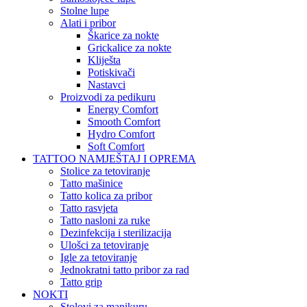
Stolne lupe
Alati i pribor
Škarice za nokte
Grickalice za nokte
Kliješta
Potiskivači
Nastavci
Proizvodi za pedikuru
Energy Comfort
Smooth Comfort
Hydro Comfort
Soft Comfort
TATTOO NAMJEŠTAJ I OPREMA
Stolice za tetoviranje
Tatto mašinice
Tatto kolica za pribor
Tatto rasvjeta
Tatto nasloni za ruke
Dezinfekcija i sterilizacija
Ulošci za tetoviranje
Igle za tetoviranje
Jednokratni tatto pribor za rad
Tatto grip
NOKTI
Stolovi za manikuru