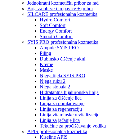
Jednokratni kozmetički pribor za rad
Boja za obrve i trepavice + pribor
SILCARE profesionalna kozmetika
Hydro Comfort
Soft Comfort
Energy Comfort
Smooth Comfort
SYIS PRO profesionalna kozmetika
Ampule SYIS PRO
Piling
Dubinsko čišćenje akni
Kreme
Maske
Njega tijela SYIS PRO
Njega ruku 2
Njega stopala 2
Hidratantna hijaluronska linija
Linija za čišćenje lica
Linija za pomlađivanje
Linija za regeneraciju
Linija vitaminske revitalizacije
Linija za jačanje lica
Tekućine za pročišćavanje vodika
APIS profesionalna kozmetika
Kiseline APIS