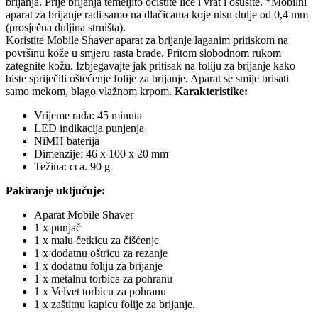
brijanja. Prije brijanja temeljito očistite lice i vrat i osušite. *Mobilni
aparat za brijanje radi samo na dlačicama koje nisu dulje od 0,4 mm
(prosječna duljina strništa).
Koristite Mobile Shaver aparat za brijanje laganim pritiskom na
površinu kože u smjeru rasta brade. Pritom slobodnom rukom
zategnite kožu. Izbjegavajte jak pritisak na foliju za brijanje kako
biste spriječili oštećenje folije za brijanje. Aparat se smije brisati
samo mekom, blago vlažnom krpom.
Karakteristike:
Vrijeme rada: 45 minuta
LED indikacija punjenja
NiMH baterija
Dimenzije: 46 x 100 x 20 mm
Težina: cca. 90 g
Pakiranje uključuje:
Aparat Mobile Shaver
1 x punjač
1 x malu četkicu za čišćenje
1 x dodatnu oštricu za rezanje
1 x dodatnu foliju za brijanje
1 x metalnu torbica za pohranu
1 x Velvet torbicu za pohranu
1 x zaštitnu kapicu folije za brijanje.