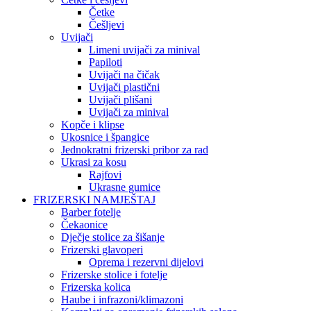
Četke
Češljevi
Uvijači
Limeni uvijači za minival
Papiloti
Uvijači na čičak
Uvijači plastični
Uvijači plišani
Uvijači za minival
Kopče i klipse
Ukosnice i špangice
Jednokratni frizerski pribor za rad
Ukrasi za kosu
Rajfovi
Ukrasne gumice
FRIZERSKI NAMJEŠTAJ
Barber fotelje
Čekaonice
Dječje stolice za šišanje
Frizerski glavoperi
Oprema i rezervni dijelovi
Frizerske stolice i fotelje
Frizerska kolica
Haube i infrazoni/klimazoni