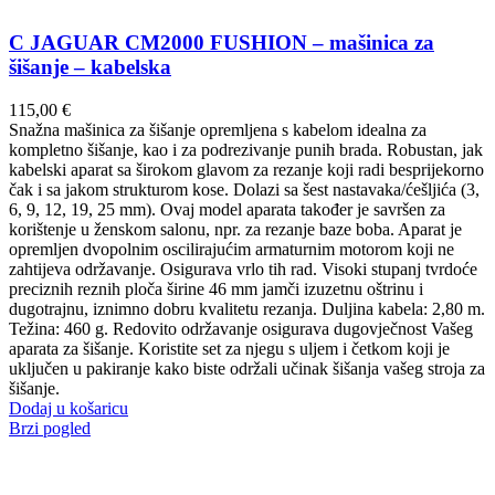
C JAGUAR CM2000 FUSHION – mašinica za
šišanje – kabelska
115,00
€
Snažna mašinica za šišanje opremljena s kabelom idealna za
kompletno šišanje, kao i za podrezivanje punih brada. Robustan, jak
kabelski aparat sa širokom glavom za rezanje koji radi besprijekorno
čak i sa jakom strukturom kose. Dolazi sa šest nastavaka/ćešljića (3,
6, 9, 12, 19, 25 mm). Ovaj model aparata također je savršen za
korištenje u ženskom salonu, npr. za rezanje baze boba. Aparat je
opremljen dvopolnim oscilirajućim armaturnim motorom koji ne
zahtijeva održavanje. Osigurava vrlo tih rad. Visoki stupanj tvrdoće
preciznih reznih ploča širine 46 mm jamči izuzetnu oštrinu i
dugotrajnu, iznimno dobru kvalitetu rezanja. Duljina kabela: 2,80 m.
Težina: 460 g. Redovito održavanje osigurava dugovječnost Vašeg
aparata za šišanje. Koristite set za njegu s uljem i četkom koji je
uključen u pakiranje kako biste održali učinak šišanja vašeg stroja za
šišanje.
Dodaj u košaricu
Brzi pogled