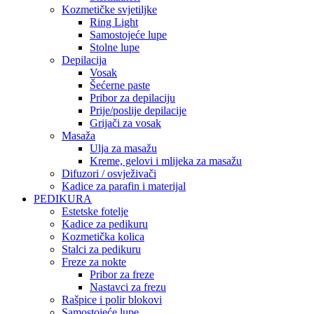
Kozmetičke svjetiljke
Ring Light
Samostojeće lupe
Stolne lupe
Depilacija
Vosak
Šećerne paste
Pribor za depilaciju
Prije/poslije depilacije
Grijači za vosak
Masaža
Ulja za masažu
Kreme, gelovi i mlijeka za masažu
Difuzori / osvježivači
Kadice za parafin i materijal
PEDIKURA
Estetske fotelje
Kadice za pedikuru
Kozmetička kolica
Stalci za pedikuru
Freze za nokte
Pribor za freze
Nastavci za frezu
Rašpice i polir blokovi
Samostojeće lupe