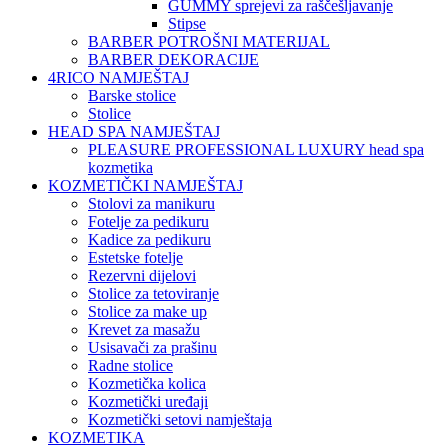
GUMMY sprejevi za raščešljavanje
Stipse
BARBER POTROŠNI MATERIJAL
BARBER DEKORACIJE
4RICO NAMJEŠTAJ
Barske stolice
Stolice
HEAD SPA NAMJEŠTAJ
PLEASURE PROFESSIONAL LUXURY head spa
kozmetika
KOZMETIČKI NAMJEŠTAJ
Stolovi za manikuru
Fotelje za pedikuru
Kadice za pedikuru
Estetske fotelje
Rezervni dijelovi
Stolice za tetoviranje
Stolice za make up
Krevet za masažu
Usisavači za prašinu
Radne stolice
Kozmetička kolica
Kozmetički uređaji
Kozmetički setovi namještaja
KOZMETIKA