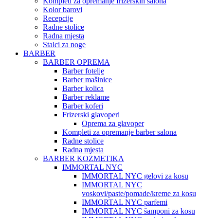
Kompleti za opremanje frizerskih salona
Kolor barovi
Recepcije
Radne stolice
Radna mjesta
Stalci za noge
BARBER
BARBER OPREMA
Barber fotelje
Barber mašinice
Barber kolica
Barber reklame
Barber koferi
Frizerski glavoperi
Oprema za glavoper
Kompleti za opremanje barber salona
Radne stolice
Radna mjesta
BARBER KOZMETIKA
IMMORTAL NYC
IMMORTAL NYC gelovi za kosu
IMMORTAL NYC
voskovi/paste/pomade/kreme za kosu
IMMORTAL NYC parfemi
IMMORTAL NYC šamponi za kosu