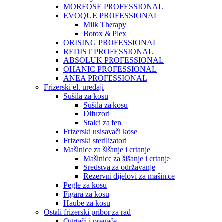
MORFOSE PROFESSIONAL
EVOQUE PROFESSIONAL
Milk Therapy
Botox & Plex
ORISING PROFESSIONAL
REDIST PROFESSIONAL
ABSOLUK PROFESSIONAL
OHANIC PROFESSIONAL
ANEA PROFESSIONAL
Frizerski el. uređaji
Sušila za kosu
Sušila za kosu
Difuzori
Stalci za fen
Frizerski usisavači kose
Frizerski sterilizatori
Mašinice za šišanje i crtanje
Mašinice za šišanje i crtanje
Sredstva za održavanje
Rezervni dijelovi za mašinice
Pegle za kosu
Figara za kosu
Haube za kosu
Ostali frizerski pribor za rad
Ogrtači i pregače