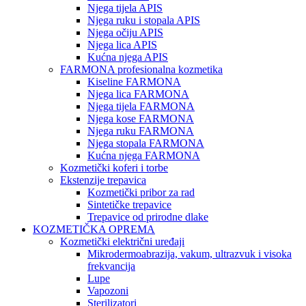
Njega tijela APIS
Njega ruku i stopala APIS
Njega očiju APIS
Njega lica APIS
Kućna njega APIS
FARMONA profesionalna kozmetika
Kiseline FARMONA
Njega lica FARMONA
Njega tijela FARMONA
Njega kose FARMONA
Njega ruku FARMONA
Njega stopala FARMONA
Kućna njega FARMONA
Kozmetički koferi i torbe
Ekstenzije trepavica
Kozmetički pribor za rad
Sintetičke trepavice
Trepavice od prirodne dlake
KOZMETIČKA OPREMA
Kozmetički električni uređaji
Mikrodermoabrazija, vakum, ultrazvuk i visoka
frekvancija
Lupe
Vapozoni
Sterilizatori