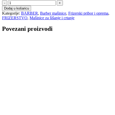
A
STYLECRAFT
Dodaj u košaricu
SABER
Kategorije:
BARBER
,
Barber mašinice
,
Frizerski pribor i oprema
,
2.0
FRIZERSTVO
,
Mašinice za šišanje i crtanje
mašinica
za
Povezani proizvodi
šišanje
-
bežična
količina