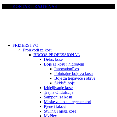
KONTAKTIRAJTE NAS
FRIZERSTVO
Proizvodi za kosu
BBCOS PROFESSIONAL
Detox kose
Boje za kosu i hidrogeni
InnovationEvo
Polutrajne boje za kosu
Boje za trepavice i obrve
Skidači boje
Izbjeljivanje kose
Trajna Ondulacija
Šamponi za kosu
Maske za kosu i regeneratori
Pjene i lakovi
Styling i njega kose
MyPlex