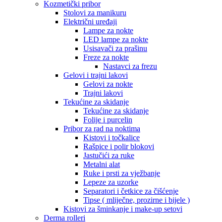
Kozmetički pribor
Stolovi za manikuru
Električni uređaji
Lampe za nokte
LED lampe za nokte
Usisavači za prašinu
Freze za nokte
Nastavci za frezu
Gelovi i trajni lakovi
Gelovi za nokte
Trajni lakovi
Tekućine za skidanje
Tekućine za skidanje
Folije i purcelin
Pribor za rad na noktima
Kistovi i točkalice
Rašpice i polir blokovi
Jastučići za ruke
Metalni alat
Ruke i prsti za vježbanje
Lepeze za uzorke
Separatori i četkice za čišćenje
Tipse ( mliječne, prozirne i bijele )
Kistovi za šminkanje i make-up setovi
Derma rolleri