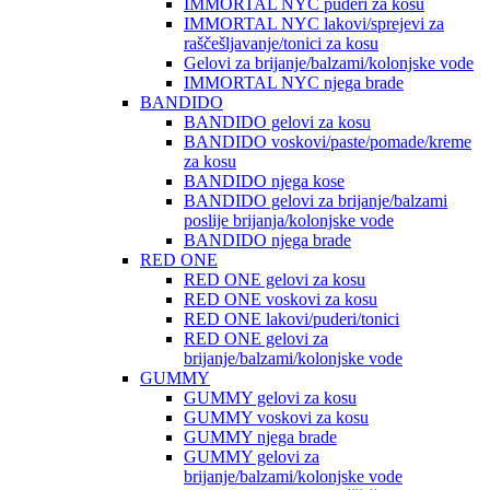
IMMORTAL NYC puderi za kosu
IMMORTAL NYC lakovi/sprejevi za
raščešljavanje/tonici za kosu
Gelovi za brijanje/balzami/kolonjske vode
IMMORTAL NYC njega brade
BANDIDO
BANDIDO gelovi za kosu
BANDIDO voskovi/paste/pomade/kreme
za kosu
BANDIDO njega kose
BANDIDO gelovi za brijanje/balzami
poslije brijanja/kolonjske vode
BANDIDO njega brade
RED ONE
RED ONE gelovi za kosu
RED ONE voskovi za kosu
RED ONE lakovi/puderi/tonici
RED ONE gelovi za
brijanje/balzami/kolonjske vode
GUMMY
GUMMY gelovi za kosu
GUMMY voskovi za kosu
GUMMY njega brade
GUMMY gelovi za
brijanje/balzami/kolonjske vode