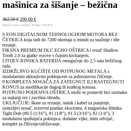
mašinica za šišanje – bežična
362,50
€
290,00
€
Najniža cijena u zadnjih 30 dana:
290,00
€
S EON DIGITALNOM TEHNOLOGIJOM MOTORA BEZ
ČETKICA koja radi do 7200 okretaja u minuti za snažnije i tiše
rezanje.
FIKSNA PREMIUM DLC ECHO OŠTRICA i rezač Shallow
Tooth 2.0 za glatke rezove s čujnim krckanjem.
LITIJEV-IONSKA BATERIJA omogućuje do 2,5 sata bežičnog
rada.
IZDRŽLJIVO KUĆIŠTE OD POTPUNOG METALA s
modularnim uklonjivim poklopcem za jednostavno čišćenje.
9 KOMPLETA NOSAČA ZA ZATEGNUT ILI RASTEGNUTI
KONUS za modifikacije dugog ili kratkog konusa.
POTPUNO PODESIVA OŠTRICA može se postaviti bez razmaka
za najtanji rez i završnu obradu.
UKLJUČUJE: škare za rezanje, stalak i kabel za punjenje,
rastezljivi nosač, rezervni pratilac ekscentra, 4 magnetska štitnika
Tight Dub (#0.5 (1/16”), #1 (1/8”), #1.5 (3/16”), #2 (1/4”), 3
modularna spuštajuća poklopca, dodatne vijke, mini odvijač,
komplet za čišćenje/održavanje.