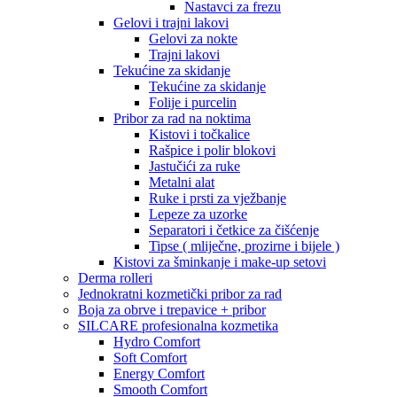
Nastavci za frezu
Gelovi i trajni lakovi
Gelovi za nokte
Trajni lakovi
Tekućine za skidanje
Tekućine za skidanje
Folije i purcelin
Pribor za rad na noktima
Kistovi i točkalice
Rašpice i polir blokovi
Jastučići za ruke
Metalni alat
Ruke i prsti za vježbanje
Lepeze za uzorke
Separatori i četkice za čišćenje
Tipse ( mliječne, prozirne i bijele )
Kistovi za šminkanje i make-up setovi
Derma rolleri
Jednokratni kozmetički pribor za rad
Boja za obrve i trepavice + pribor
SILCARE profesionalna kozmetika
Hydro Comfort
Soft Comfort
Energy Comfort
Smooth Comfort