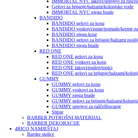
IMMORTAL NYC lakovi/sprejevi za raščešlj
Gelovi za brijanje/balzami/kolonjske vode
IMMORTAL NYC njega brade
BANDIDO
BANDIDO gelovi za kosu
BANDIDO voskovi/paste/pomade/kreme za
BANDIDO njega kose
BANDIDO gelovi za brijanje/balzami poslije
BANDIDO njega brade
RED ONE
RED ONE gelovi za kosu
RED ONE voskovi za kosu
RED ONE lakovi/puderi/tonici
RED ONE gelovi za brijanje/balzami/kolon
GUMMY
GUMMY gelovi za kosu
GUMMY voskovi za kosu
GUMMY njega brade
GUMMY gelovi za brijanje/balzami/kolonjs
GUMMY sprejevi za raščešljavanje
Stipse
BARBER POTROŠNI MATERIJAL
BARBER DEKORACIJE
4RICO NAMJEŠTAJ
Barske stolice