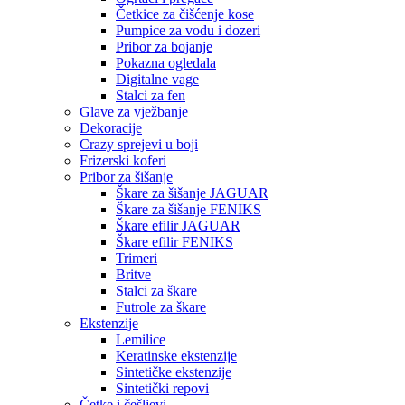
Četkice za čišćenje kose
Pumpice za vodu i dozeri
Pribor za bojanje
Pokazna ogledala
Digitalne vage
Stalci za fen
Glave za vježbanje
Dekoracije
Crazy sprejevi u boji
Frizerski koferi
Pribor za šišanje
Škare za šišanje JAGUAR
Škare za šišanje FENIKS
Škare efilir JAGUAR
Škare efilir FENIKS
Trimeri
Britve
Stalci za škare
Futrole za škare
Ekstenzije
Lemilice
Keratinske ekstenzije
Sintetičke ekstenzije
Sintetički repovi
Četke i češljevi