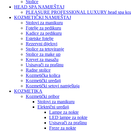
Stolice
HEAD SPA NAMJEŠTAJ
PLEASURE PROFESSIONAL LUXURY head spa koz
KOZMETIČKI NAMJEŠTAJ
Stolovi za manikuru
Fotelje za pedikuru
Kadice za pedikuru
Estetske fotelje
Rezervni dijelovi
Stolice za tetoviranje
Stolice za make up
Krevet za masažu
Usisavači za prašinu
Radne stolice
Kozmetička kolica
Kozmetički uređaji
Kozmetički setovi namještaja
KOZMETIKA
Kozmetički pribor
Stolovi za manikuru
Električni uređaji
Lampe za nokte
LED lampe za nokte
Usisavači za prašinu
Freze za nokte