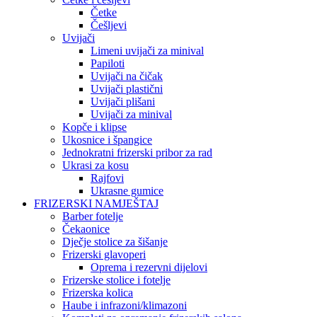
Četke
Češljevi
Uvijači
Limeni uvijači za minival
Papiloti
Uvijači na čičak
Uvijači plastični
Uvijači plišani
Uvijači za minival
Kopče i klipse
Ukosnice i špangice
Jednokratni frizerski pribor za rad
Ukrasi za kosu
Rajfovi
Ukrasne gumice
FRIZERSKI NAMJEŠTAJ
Barber fotelje
Čekaonice
Dječje stolice za šišanje
Frizerski glavoperi
Oprema i rezervni dijelovi
Frizerske stolice i fotelje
Frizerska kolica
Haube i infrazoni/klimazoni