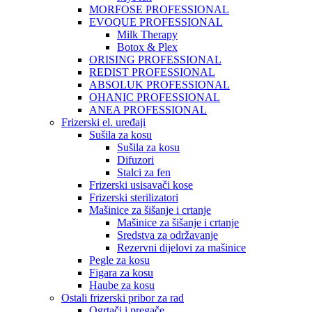
MORFOSE PROFESSIONAL
EVOQUE PROFESSIONAL
Milk Therapy
Botox & Plex
ORISING PROFESSIONAL
REDIST PROFESSIONAL
ABSOLUK PROFESSIONAL
OHANIC PROFESSIONAL
ANEA PROFESSIONAL
Frizerski el. uređaji
Sušila za kosu
Sušila za kosu
Difuzori
Stalci za fen
Frizerski usisavači kose
Frizerski sterilizatori
Mašinice za šišanje i crtanje
Mašinice za šišanje i crtanje
Sredstva za održavanje
Rezervni dijelovi za mašinice
Pegle za kosu
Figara za kosu
Haube za kosu
Ostali frizerski pribor za rad
Ogrtači i pregače