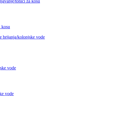
avanje/tonici za kosu
 kosu
 brijanja/kolonjske vode
jske vode
ke vode