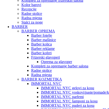
Kompleti za opremanje frizerskih salona
Kolor barovi
Recepcije
Radne stolice
Radna mjesta
Stalci za noge
BARBER
BARBER OPREMA
Barber fotelje
Barber mašinice
Barber kolica
Barber reklame
Barber koferi
Frizerski glavoperi
Oprema za glavoper
Kompleti za opremanje barber salona
Radne stolice
Radna mjesta
BARBER KOZMETIKA
IMMORTAL NYC
IMMORTAL NYC gelovi za kosu
IMMORTAL NYC voskovi/paste/pomade/kr
IMMORTAL NYC parfemi
IMMORTAL NYC šamponi za kosu
IMMORTAL NYC puderi za kosu