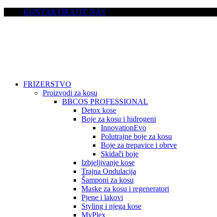
KONTAKTIRAJTE NAS
FRIZERSTVO
Proizvodi za kosu
BBCOS PROFESSIONAL
Detox kose
Boje za kosu i hidrogeni
InnovationEvo
Polutrajne boje za kosu
Boje za trepavice i obrve
Skidači boje
Izbjeljivanje kose
Trajna Ondulacija
Šamponi za kosu
Maske za kosu i regeneratori
Pjene i lakovi
Styling i njega kose
MyPlex