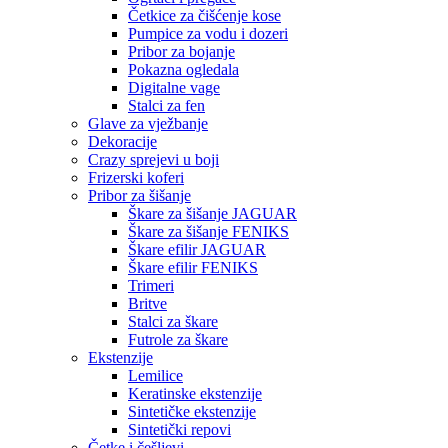
Četkice za čišćenje kose
Pumpice za vodu i dozeri
Pribor za bojanje
Pokazna ogledala
Digitalne vage
Stalci za fen
Glave za vježbanje
Dekoracije
Crazy sprejevi u boji
Frizerski koferi
Pribor za šišanje
Škare za šišanje JAGUAR
Škare za šišanje FENIKS
Škare efilir JAGUAR
Škare efilir FENIKS
Trimeri
Britve
Stalci za škare
Futrole za škare
Ekstenzije
Lemilice
Keratinske ekstenzije
Sintetičke ekstenzije
Sintetički repovi
Četke i češljevi