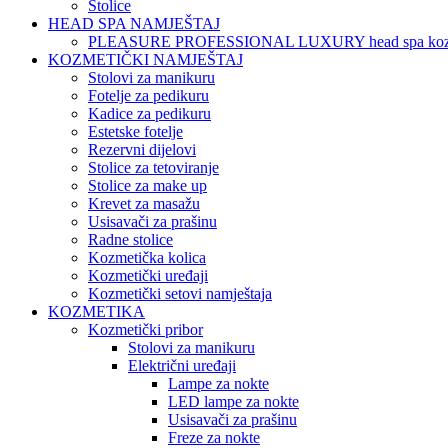
Stolice
HEAD SPA NAMJEŠTAJ
PLEASURE PROFESSIONAL LUXURY head spa koz
KOZMETIČKI NAMJEŠTAJ
Stolovi za manikuru
Fotelje za pedikuru
Kadice za pedikuru
Estetske fotelje
Rezervni dijelovi
Stolice za tetoviranje
Stolice za make up
Krevet za masažu
Usisavači za prašinu
Radne stolice
Kozmetička kolica
Kozmetički uređaji
Kozmetički setovi namještaja
KOZMETIKA
Kozmetički pribor
Stolovi za manikuru
Električni uređaji
Lampe za nokte
LED lampe za nokte
Usisavači za prašinu
Freze za nokte