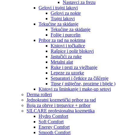
Nastavci za frezu
Gelovi i trajni lakovi
Gelovi za nokte
Trajni lakovi
Tekućine za skidanje
Tekućine za skidanje
Folije i purcelin
Pribor za rad na noktima
Kistovi i točkalice
Rašpice i polir blokovi
Jastučići za ruke
Metalni alat
Ruke i prsti za vježbanje
Lepeze za uzorke
Separatori i četkice za čišćenje
Tipse ( mliječne, prozirne i bijele )
Kistovi za šminkanje i make-up setovi
Derma rolleri
Jednokratni kozmetički pribor za rad
Boja za obrve i trepavice + pribor
SILCARE profesionalna kozmetika
Hydro Comfort
Soft Comfort
Energy Comfort
Smooth Comfort