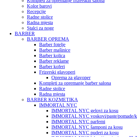
Kompleti za opremanje frizerskih salona
Kolor barovi
Recepcije
Radne stolice
Radna mjesta
Stalci za noge
BARBER
BARBER OPREMA
Barber fotelje
Barber mašinice
Barber kolica
Barber reklame
Barber koferi
Frizerski glavoperi
Oprema za glavoper
Kompleti za opremanje barber salona
Radne stolice
Radna mjesta
BARBER KOZMETIKA
IMMORTAL NYC
IMMORTAL NYC gelovi za kosu
IMMORTAL NYC voskovi/paste/pomade/kr
IMMORTAL NYC parfemi
IMMORTAL NYC šamponi za kosu
IMMORTAL NYC puderi za kosu