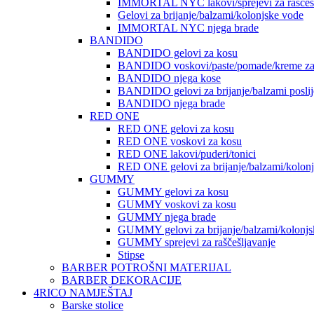
IMMORTAL NYC lakovi/sprejevi za raščešlj
Gelovi za brijanje/balzami/kolonjske vode
IMMORTAL NYC njega brade
BANDIDO
BANDIDO gelovi za kosu
BANDIDO voskovi/paste/pomade/kreme za
BANDIDO njega kose
BANDIDO gelovi za brijanje/balzami poslije
BANDIDO njega brade
RED ONE
RED ONE gelovi za kosu
RED ONE voskovi za kosu
RED ONE lakovi/puderi/tonici
RED ONE gelovi za brijanje/balzami/kolon
GUMMY
GUMMY gelovi za kosu
GUMMY voskovi za kosu
GUMMY njega brade
GUMMY gelovi za brijanje/balzami/kolonjs
GUMMY sprejevi za raščešljavanje
Stipse
BARBER POTROŠNI MATERIJAL
BARBER DEKORACIJE
4RICO NAMJEŠTAJ
Barske stolice