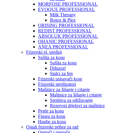
MORFOSE PROFESSIONAL
EVOQUE PROFESSIONAL
Milk Therapy
Botox & Plex
ORISING PROFESSIONAL
REDIST PROFESSIONAL
ABSOLUK PROFESSIONAL
OHANIC PROFESSIONAL
ANEA PROFESSIONAL
Frizerski el. uređaji
Sušila za kosu
Sušila za kosu
Difuzori
Stalci za fen
Frizerski usisavači kose
Frizerski sterilizatori
Mašinice za šišanje i crtanje
Mašinice za šišanje i crtanje
Sredstva za održavanje
Rezervni dijelovi za mašinice
Pegle za kosu
Figara za kosu
Haube za kosu
Ostali frizerski pribor za rad
Ogrtači i pregače