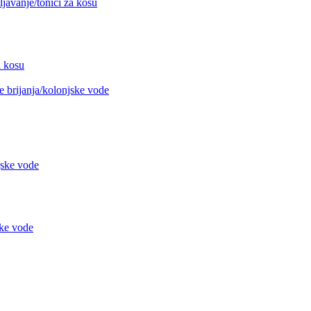
avanje/tonici za kosu
 kosu
 brijanja/kolonjske vode
jske vode
ke vode