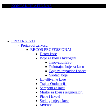
KONTAKTIRAJTE NAS
FRIZERSTVO
Proizvodi za kosu
BBCOS PROFESSIONAL
Detox kose
Boje za kosu i hidrogeni
InnovationEvo
Polutrajne boje za kosu
Boje za trepavice i obrve
Skidači boje
Izbjeljivanje kose
Trajna Ondulacija
Šamponi za kosu
Maske za kosu i regeneratori
Pjene i lakovi
Styling i njega kose
MyPlex