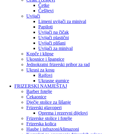
Četke
Češljevi
Uvijači
Limeni uvijači za minival
Papiloti
Uvijači na čičak
Uvijači plastični
Uvijači plišani
Uvijači za minival
Kopče i klipse
Ukosnice i špangice
Jednokratni frizerski pribor za rad
Ukrasi za kosu
Rajfovi
Ukrasne gumice
FRIZERSKI NAMJEŠTAJ
Barber fotelje
Čekaonice
Dječje stolice za šišanje
Frizerski glavoperi
Oprema i rezervni dijelovi
Frizerske stolice i fotelje
Frizerska kolica
Haube i infrazoni/klimazoni