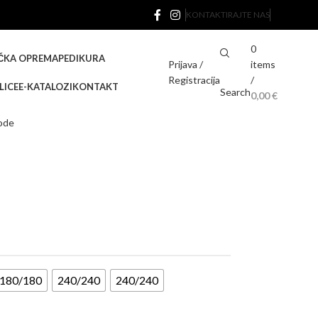
KONTAKTIRAJTE NAS
0
ČKA OPREMA
PEDIKURA
Prijava /
items
Registracija
/
LICE
E-KATALOZI
KONTAKT
Search
0,00
€
vode
180/180
240/240
240/240