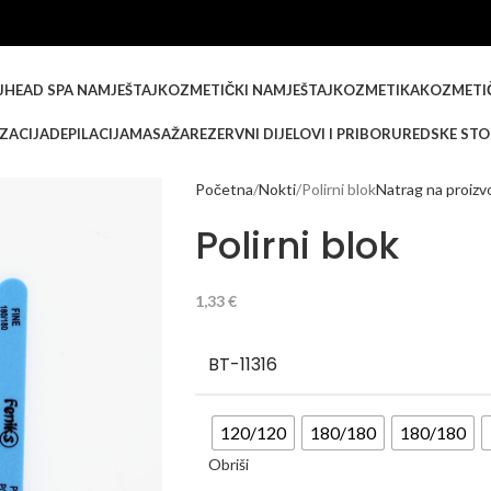
J
HEAD SPA NAMJEŠTAJ
KOZMETIČKI NAMJEŠTAJ
KOZMETIKA
KOZMETI
IZACIJA
DEPILACIJA
MASAŽA
REZERVNI DIJELOVI I PRIBOR
UREDSKE STO
Početna
Nokti
Polirni blok
Natrag na proiz
Polirni blok
1,33
€
BT-11316
120/120
180/180
180/180
Obriši