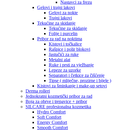
Nastavci za frezu
Gelovi i trajni lakovi
Gelovi za nokte
Trajni lakovi
Tekućine za skidanje
Tekućine za skidanje
Folije i purcelin
Pribor za rad na noktima
Kistovi i točkalice
Rašpice i polir blokovi
Jastučići za ruke
Metalni alat
Ruke i prsti za vježbanje
Lepeze za uzorke
Separatori i četkice za čišćenje
Tipse ( mliječne, prozirne i bijele )
Kistovi za šminkanje i make-up setovi
Derma rolleri
Jednokratni kozmetički pribor za rad
Boja za obrve i trepavice + pribor
SILCARE profesionalna kozmetika
Hydro Comfort
Soft Comfort
Energy Comfort
Smooth Comfort