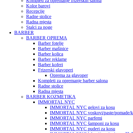
Kompleti za opremanje frizerskih salona
Kolor barovi
Recepcije
Radne stolice
Radna mjesta
Stalci za noge
BARBER
BARBER OPREMA
Barber fotelje
Barber mašinice
Barber kolica
Barber reklame
Barber koferi
Frizerski glavoperi
Oprema za glavoper
Kompleti za opremanje barber salona
Radne stolice
Radna mjesta
BARBER KOZMETIKA
IMMORTAL NYC
IMMORTAL NYC gelovi za kosu
IMMORTAL NYC voskovi/paste/pomade/kr
IMMORTAL NYC parfemi
IMMORTAL NYC šamponi za kosu
IMMORTAL NYC puderi za kosu