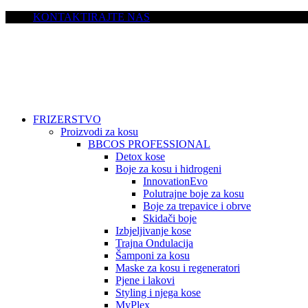
KONTAKTIRAJTE NAS
FRIZERSTVO
Proizvodi za kosu
BBCOS PROFESSIONAL
Detox kose
Boje za kosu i hidrogeni
InnovationEvo
Polutrajne boje za kosu
Boje za trepavice i obrve
Skidači boje
Izbjeljivanje kose
Trajna Ondulacija
Šamponi za kosu
Maske za kosu i regeneratori
Pjene i lakovi
Styling i njega kose
MyPlex