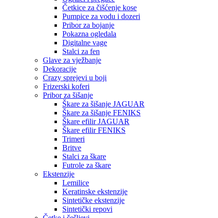
Četkice za čišćenje kose
Pumpice za vodu i dozeri
Pribor za bojanje
Pokazna ogledala
Digitalne vage
Stalci za fen
Glave za vježbanje
Dekoracije
Crazy sprejevi u boji
Frizerski koferi
Pribor za šišanje
Škare za šišanje JAGUAR
Škare za šišanje FENIKS
Škare efilir JAGUAR
Škare efilir FENIKS
Trimeri
Britve
Stalci za škare
Futrole za škare
Ekstenzije
Lemilice
Keratinske ekstenzije
Sintetičke ekstenzije
Sintetički repovi
Četke i češljevi