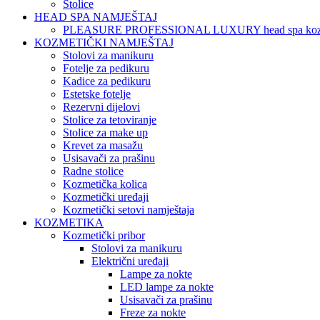
Stolice
HEAD SPA NAMJEŠTAJ
PLEASURE PROFESSIONAL LUXURY head spa koz
KOZMETIČKI NAMJEŠTAJ
Stolovi za manikuru
Fotelje za pedikuru
Kadice za pedikuru
Estetske fotelje
Rezervni dijelovi
Stolice za tetoviranje
Stolice za make up
Krevet za masažu
Usisavači za prašinu
Radne stolice
Kozmetička kolica
Kozmetički uređaji
Kozmetički setovi namještaja
KOZMETIKA
Kozmetički pribor
Stolovi za manikuru
Električni uređaji
Lampe za nokte
LED lampe za nokte
Usisavači za prašinu
Freze za nokte