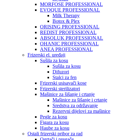
MORFOSE PROFESSIONAL
EVOQUE PROFESSIONAL
Milk Therapy
Botox & Plex
ORISING PROFESSIONAL
REDIST PROFESSIONAL
ABSOLUK PROFESSIONAL
OHANIC PROFESSIONAL
ANEA PROFESSIONAL
Frizerski el. uređaji
Sušila za kosu
Sušila za kosu
Difuzori
Stalci za fen
Frizerski usisavači kose
Frizerski sterilizatori
Mašinice za šišanje i crtanje
Mašinice za šišanje i crtanje
Sredstva za održavanje
Rezervni dijelovi za mašinice
Pegle za kosu
Figara za kosu
Haube za kosu
Ostali frizerski pribor za rad
Ogrtači i pregače