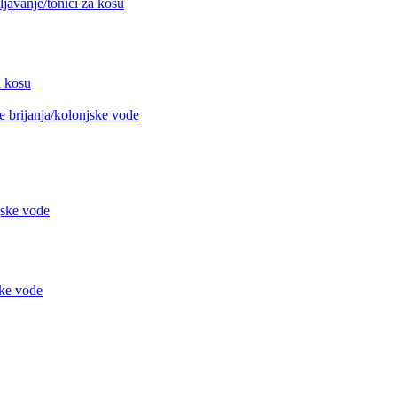
avanje/tonici za kosu
 kosu
 brijanja/kolonjske vode
jske vode
ke vode