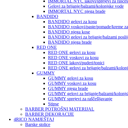
IMMORTAL NYC lakovi/sprejevi za raščešlj
Gelovi za brijanje/balzami/kolonjske vode
IMMORTAL NYC njega brade
BANDIDO
BANDIDO gelovi za kosu
BANDIDO voskovi/paste/pomade/kreme za
BANDIDO njega kose
BANDIDO gelovi za brijanje/balzami poslije
BANDIDO njega brade
RED ONE
RED ONE gelovi za kosu
RED ONE voskovi za kosu
RED ONE lakovi/puderi/tonici
RED ONE gelovi za brijanje/balzami/kolon
GUMMY
GUMMY gelovi za kosu
GUMMY voskovi za kosu
GUMMY njega brade
GUMMY gelovi za brijanje/balzami/kolonjs
GUMMY sprejevi za raščešljavanje
Stipse
BARBER POTROŠNI MATERIJAL
BARBER DEKORACIJE
4RICO NAMJEŠTAJ
Barske stolice