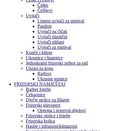
Četke
Češljevi
Uvijači
Limeni uvijači za minival
Papiloti
Uvijači na čičak
Uvijači plastični
Uvijači plišani
Uvijači za minival
Kopče i klipse
Ukosnice i špangice
Jednokratni frizerski pribor za rad
Ukrasi za kosu
Rajfovi
Ukrasne gumice
FRIZERSKI NAMJEŠTAJ
Barber fotelje
Čekaonice
Dječje stolice za šišanje
Frizerski glavoperi
Oprema i rezervni dijelovi
Frizerske stolice i fotelje
Frizerska kolica
Haube i infrazoni/klimazoni