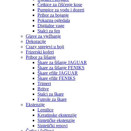
Četkice za čišćenje kose
Pumpice za vodu i dozeri
Pribor za bojanje
Pokazna ogledala
Digitalne vage
Stalci za fen
Glave za vježbanje
Dekoracije
Crazy sprejevi u boji
Frizerski koferi
Pribor za šišanje
Škare za šišanje JAGUAR
Škare za šišanje FENIKS
Škare efilir JAGUAR
Škare efilir FENIKS
Trimeri
Britve
Stalci za škare
Futrole za škare
Ekstenzije
Lemilice
Keratinske ekstenzije
Sintetičke ekstenzije
Sintetički repovi
Četke i češljevi