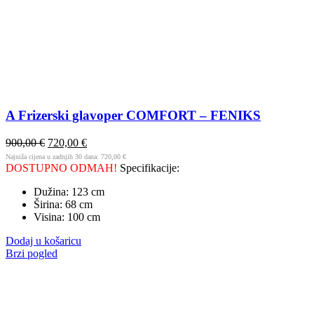
A Frizerski glavoper COMFORT – FENIKS
900,00
€
720,00
€
Najniža cijena u zadnjih 30 dana:
720,00
€
DOSTUPNO ODMAH!
Specifikacije:
Dužina: 123 cm
Širina: 68 cm
Visina: 100 cm
Dodaj u košaricu
Brzi pogled