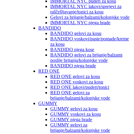
IMMORTAL NYC puderi za kosu
IMMORTAL NYC lakovi/sprejevi za
raščešljavanje/tonici za kosu
Gelovi za brijanje/balzami/kolonjske vode
IMMORTAL NYC njega brade
BANDIDO
BANDIDO gelovi za kosu
BANDIDO voskovi/paste/pomade/kreme
za kosu
BANDIDO njega kose
BANDIDO gelovi za brijanje/balzami
poslije brijanja/kolonjske vode
BANDIDO njega brade
RED ONE
RED ONE gelovi za kosu
RED ONE voskovi za kosu
RED ONE lakovi/puderi/tonici
RED ONE gelovi za
brijanje/balzami/kolonjske vode
GUMMY
GUMMY gelovi za kosu
GUMMY voskovi za kosu
GUMMY njega brade
GUMMY gelovi za
brijanje/balzami/kolonjske vode