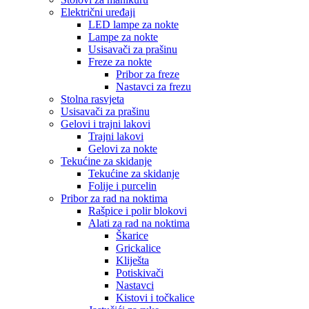
Električni uređaji
LED lampe za nokte
Lampe za nokte
Usisavači za prašinu
Freze za nokte
Pribor za freze
Nastavci za frezu
Stolna rasvjeta
Usisavači za prašinu
Gelovi i trajni lakovi
Trajni lakovi
Gelovi za nokte
Tekućine za skidanje
Tekućine za skidanje
Folije i purcelin
Pribor za rad na noktima
Rašpice i polir blokovi
Alati za rad na noktima
Škarice
Grickalice
Kliješta
Potiskivači
Nastavci
Kistovi i točkalice