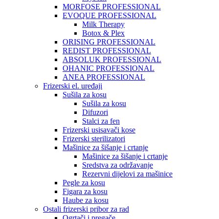
MORFOSE PROFESSIONAL
EVOQUE PROFESSIONAL
Milk Therapy
Botox & Plex
ORISING PROFESSIONAL
REDIST PROFESSIONAL
ABSOLUK PROFESSIONAL
OHANIC PROFESSIONAL
ANEA PROFESSIONAL
Frizerski el. uređaji
Sušila za kosu
Sušila za kosu
Difuzori
Stalci za fen
Frizerski usisavači kose
Frizerski sterilizatori
Mašinice za šišanje i crtanje
Mašinice za šišanje i crtanje
Sredstva za održavanje
Rezervni dijelovi za mašinice
Pegle za kosu
Figara za kosu
Haube za kosu
Ostali frizerski pribor za rad
Ogrtači i pregače