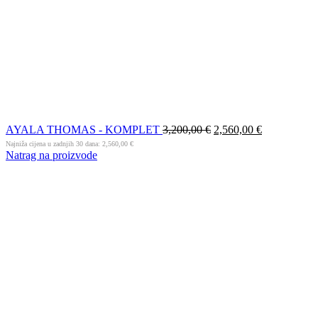
AYALA THOMAS - KOMPLET
3,200,00
€
2,560,00
€
Najniža cijena u zadnjih 30 dana:
2,560,00
€
Natrag na proizvode