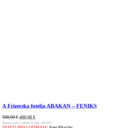
A Frizerska fotelja ABAKAN – FENIKS
500,00
€
400,00
€
Najniža cijena u zadnjih 30 dana:
400,00
€
DOSTUPNO ODMAH!
Specifikacije: