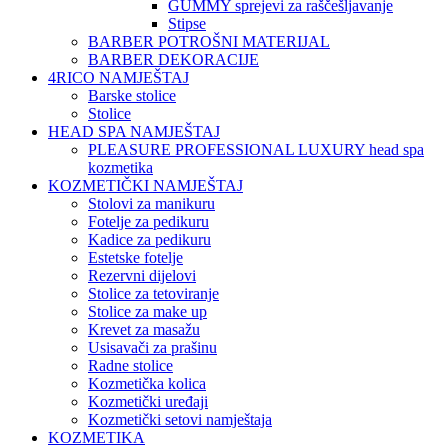
GUMMY sprejevi za raščešljavanje
Stipse
BARBER POTROŠNI MATERIJAL
BARBER DEKORACIJE
4RICO NAMJEŠTAJ
Barske stolice
Stolice
HEAD SPA NAMJEŠTAJ
PLEASURE PROFESSIONAL LUXURY head spa
kozmetika
KOZMETIČKI NAMJEŠTAJ
Stolovi za manikuru
Fotelje za pedikuru
Kadice za pedikuru
Estetske fotelje
Rezervni dijelovi
Stolice za tetoviranje
Stolice za make up
Krevet za masažu
Usisavači za prašinu
Radne stolice
Kozmetička kolica
Kozmetički uređaji
Kozmetički setovi namještaja
KOZMETIKA