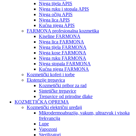
Njega tijela APIS
Njega ruku i stopala APIS
Njega očiju APIS
Njega lica APIS
Kućna njega APIS
FARMONA profesionalna kozmetika
Kiseline FARMONA
Njega lica FARMONA
Njega tijela FARMONA
Njega kose FARMONA
Njega ruku FARMONA
Njega stopala FARMONA
Kućna njega FARMONA
Kozmetički koferi i torbe
Ekstenzije trepavica
Kozmetički pribor za rad
Sintetičke trepavice
Trepavice od prirodne dlake
KOZMETIČKA OPREMA
Kozmetički električni uređaji
Mikrodermoabrazija, vakum, ultrazvuk i visoka
frekvancija
Lupe
Vapozoni
Sterilizatori