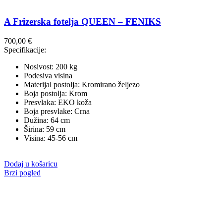
A Frizerska fotelja QUEEN – FENIKS
700,00
€
Specifikacije:
Nosivost: 200 kg
Podesiva visina
Materijal postolja: Kromirano željezo
Boja postolja: Krom
Presvlaka: EKO koža
Boja presvlake: Crna
Dužina: 64 cm
Širina: 59 cm
Visina: 45-56 cm
Dodaj u košaricu
Brzi pogled