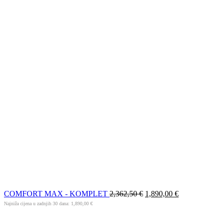
COMFORT MAX - KOMPLET
2,362,50
€
1,890,00
€
Najniža cijena u zadnjih 30 dana:
1,890,00
€