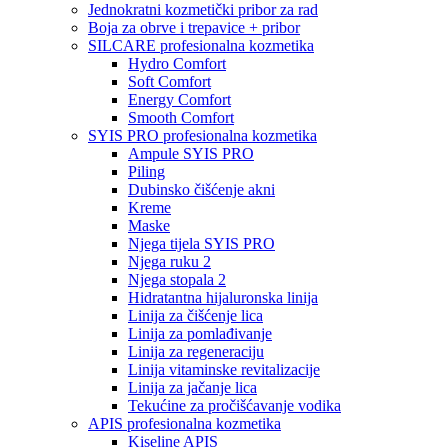
Jednokratni kozmetički pribor za rad
Boja za obrve i trepavice + pribor
SILCARE profesionalna kozmetika
Hydro Comfort
Soft Comfort
Energy Comfort
Smooth Comfort
SYIS PRO profesionalna kozmetika
Ampule SYIS PRO
Piling
Dubinsko čišćenje akni
Kreme
Maske
Njega tijela SYIS PRO
Njega ruku 2
Njega stopala 2
Hidratantna hijaluronska linija
Linija za čišćenje lica
Linija za pomlađivanje
Linija za regeneraciju
Linija vitaminske revitalizacije
Linija za jačanje lica
Tekućine za pročišćavanje vodika
APIS profesionalna kozmetika
Kiseline APIS