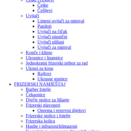
Četke
Češljevi
Uvijači
Limeni uvijači za minival
Papiloti
Uvijači na čičak
Uvijači plastični
Uvijači plišani
Uvijači za minival
Kopče i klipse
Ukosnice i špangice
Jednokratni frizerski pribor za rad
Ukrasi za kosu
Rajfovi
Ukrasne gumice
FRIZERSKI NAMJEŠTAJ
Barber fotelje
Čekaonice
Dječje stolice za šišanje
Frizerski glavoperi
Oprema i rezervni dijelovi
Frizerske stolice i fotelje
Frizerska kolica
Haube i infrazoni/klimazoni