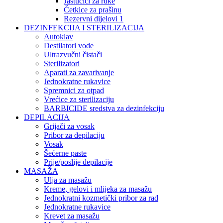
Jastučići za ruke
Četkice za prašinu
Rezervni dijelovi 1
DEZINFEKCIJA I STERILIZACIJA
Autoklav
Destilatori vode
Ultrazvučni čistači
Sterilizatori
Aparati za zavarivanje
Jednokratne rukavice
Spremnici za otpad
Vrećice za sterilizaciju
BARBICIDE sredstva za dezinfekciju
DEPILACIJA
Grijači za vosak
Pribor za depilaciju
Vosak
Šećerne paste
Prije/poslije depilacije
MASAŽA
Ulja za masažu
Kreme, gelovi i mlijeka za masažu
Jednokratni kozmetički pribor za rad
Jednokratne rukavice
Krevet za masažu