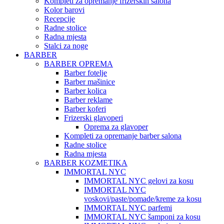
Kompleti za opremanje frizerskih salona
Kolor barovi
Recepcije
Radne stolice
Radna mjesta
Stalci za noge
BARBER
BARBER OPREMA
Barber fotelje
Barber mašinice
Barber kolica
Barber reklame
Barber koferi
Frizerski glavoperi
Oprema za glavoper
Kompleti za opremanje barber salona
Radne stolice
Radna mjesta
BARBER KOZMETIKA
IMMORTAL NYC
IMMORTAL NYC gelovi za kosu
IMMORTAL NYC
voskovi/paste/pomade/kreme za kosu
IMMORTAL NYC parfemi
IMMORTAL NYC šamponi za kosu