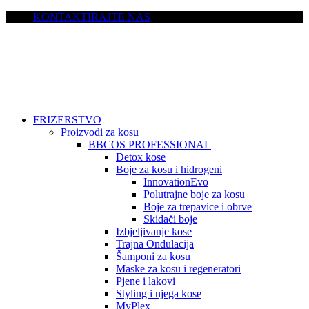
KONTAKTIRAJTE NAS
FRIZERSTVO
Proizvodi za kosu
BBCOS PROFESSIONAL
Detox kose
Boje za kosu i hidrogeni
InnovationEvo
Polutrajne boje za kosu
Boje za trepavice i obrve
Skidači boje
Izbjeljivanje kose
Trajna Ondulacija
Šamponi za kosu
Maske za kosu i regeneratori
Pjene i lakovi
Styling i njega kose
MyPlex