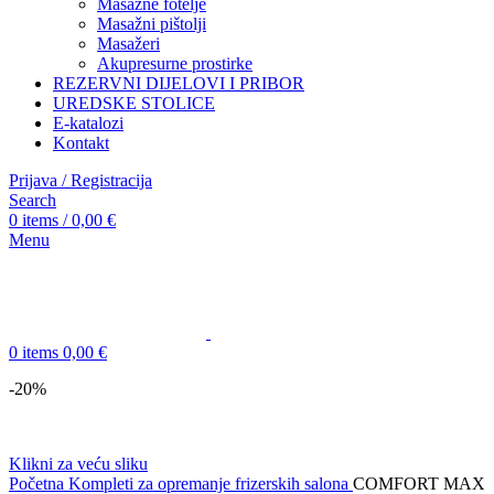
Masažne fotelje
Masažni pištolji
Masažeri
Akupresurne prostirke
REZERVNI DIJELOVI I PRIBOR
UREDSKE STOLICE
E-katalozi
Kontakt
Prijava / Registracija
Search
0
items
/
0,00
€
Menu
0
items
0,00
€
-20%
Klikni za veću sliku
Početna
Kompleti za opremanje frizerskih salona
COMFORT MAX