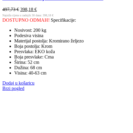
497,73
€
398,18
€
Najniža cijena u zadnjih 30 dana:
398,18
€
DOSTUPNO ODMAH!
Specifikacije:
Nosivost: 200 kg
Podesiva visina
Materijal postolja: Kromirano željezo
Boja postolja: Krom
Presvlaka: EKO koža
Boja presvlake: Crna
Širina: 52 cm
Dužina: 68 cm
Visina: 40-63 cm
Dodaj u košaricu
Brzi pogled