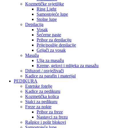
Kozmetičke svjetiljke
Ring Light
Samostojeće lupe
Stolne lupe
Depilacija
Vosak
Šećerne paste
Pribor za depilaciju
Prije/poslije depilacije
Grijači za vosak
Masaža
Ulja za masažu
Kreme, gelovi i mlijeka za masažu
Difuzori / osvježivači
Kadice za parafin i materijal
PEDIKURA
Estetske fotelje
Kadice za pedikuru
Kozmetička kolica
Stalci za pedikuru
Freze za nokte
Pribor za freze
Nastavci za frezu
Rašpice i polir blokovi
Samostojeće lupe