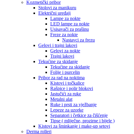
Kozmetički pribor
Stolovi za manikuru
Električni uređaji
Lampe za nokte
LED lampe za nokte
Usisavači za prašinu
Freze za nokte
Nastavci za frezu
Gelovi i trajni lakovi
Gelovi za nokte
Trajni lakovi
Tekućine za skidanje
Tekućine za skidanje
Folije i purcelin
Pribor za rad na noktima
Kistovi i točkalice
Rašpice i polir blokovi
Jastučići za ruke
Metalni alat
Ruke i prsti za vježbanje
Lepeze za uzorke
Separatori i četkice za čišćenje
Tipse ( mliječne, prozirne i bijele )
Kistovi za šminkanje i make-up setovi
Derma rolleri