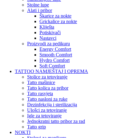
Stolne lupe
Alati i pribor
Škarice za nokte
Grickalice za nokte
Kliješta
Potiskivači
Nastavci
Proizvodi za pedikuru
Energy Comfort
Smooth Comfort
Hydro Comfort
Soft Comfort
TATTOO NAMJEŠTAJ I OPREMA
Stolice za tetoviranje
Tatto mašinice
Tatto kolica za pribor
Tatto rasvjeta
Tatto nasloni za ruke
Dezinfekcija i sterilizacija
Ulošci za tetoviranje
Igle za tetoviranje
Jednokratni tatto pribor za rad
Tatto grip
NOKTI
Stolovi za manikuru