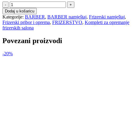
COMFORT
MAX
Dodaj u košaricu
2
Kategorije:
BARBER
,
BARBER namještaj
,
Frizerski namještaj
,
-
Frizerski pribor i oprema
,
FRIZERSTVO
,
Kompleti za opremanje
KOMPLET
frizerskih salona
količina
Povezani proizvodi
-20%