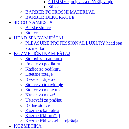
GUMMY sprejevi za raščešljavanje
Stipse
BARBER POTROŠNI MATERIJAL
BARBER DEKORACIJE
4RICO NAMJEŠTAJ
Barske stolice
Stolice
HEAD SPA NAMJEŠTAJ
PLEASURE PROFESSIONAL LUXURY head spa
kozmetika
KOZMETIČKI NAMJEŠTAJ
Stolovi za manikuru
Fotelje za pedikuru
Kadice za pedikuru
Estetske fotelje
Rezervni dijelovi
Stolice za tetoviranje
Stolice za make up
Krevet za masažu
Usisavači za prašinu
Radne stolice
Kozmetička kolica
Kozmetički uređaji
Kozmetički setovi namještaja
KOZMETIKA