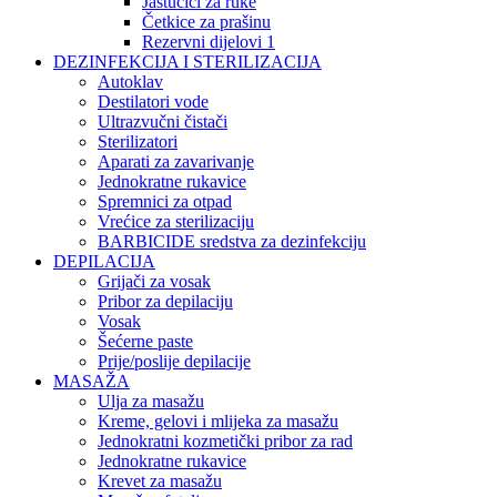
Jastučići za ruke
Četkice za prašinu
Rezervni dijelovi 1
DEZINFEKCIJA I STERILIZACIJA
Autoklav
Destilatori vode
Ultrazvučni čistači
Sterilizatori
Aparati za zavarivanje
Jednokratne rukavice
Spremnici za otpad
Vrećice za sterilizaciju
BARBICIDE sredstva za dezinfekciju
DEPILACIJA
Grijači za vosak
Pribor za depilaciju
Vosak
Šećerne paste
Prije/poslije depilacije
MASAŽA
Ulja za masažu
Kreme, gelovi i mlijeka za masažu
Jednokratni kozmetički pribor za rad
Jednokratne rukavice
Krevet za masažu