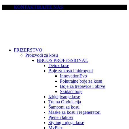
KONTAKTIRAJTE NAS
FRIZERSTVO
Proizvodi za kosu
BBCOS PROFESSIONAL
Detox kose
Boje za kosu i hidrogeni
InnovationEvo
Polutrajne boje za kosu
Boje za trepavice i obrve
Skidači boje
Izbjeljivanje kose
Trajna Ondulacija
Šamponi za kosu
Maske za kosu i regeneratori
Pjene i lakovi
Styling i njega kose
MyPlex