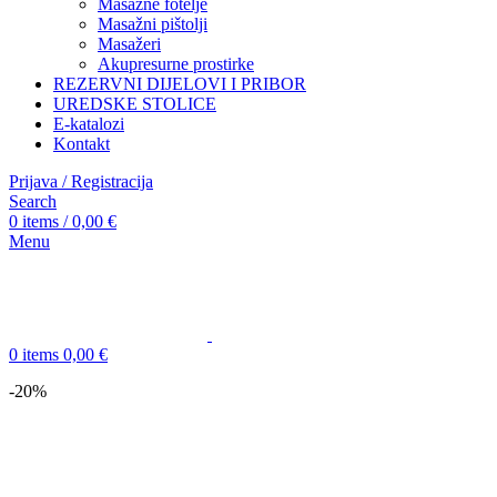
Masažne fotelje
Masažni pištolji
Masažeri
Akupresurne prostirke
REZERVNI DIJELOVI I PRIBOR
UREDSKE STOLICE
E-katalozi
Kontakt
Prijava / Registracija
Search
0
items
/
0,00
€
Menu
0
items
0,00
€
-20%