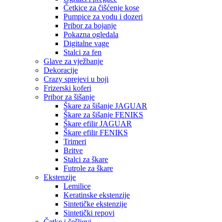
Četkice za čišćenje kose
Pumpice za vodu i dozeri
Pribor za bojanje
Pokazna ogledala
Digitalne vage
Stalci za fen
Glave za vježbanje
Dekoracije
Crazy sprejevi u boji
Frizerski koferi
Pribor za šišanje
Škare za šišanje JAGUAR
Škare za šišanje FENIKS
Škare efilir JAGUAR
Škare efilir FENIKS
Trimeri
Britve
Stalci za škare
Futrole za škare
Ekstenzije
Lemilice
Keratinske ekstenzije
Sintetičke ekstenzije
Sintetički repovi
Četke i češljevi