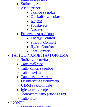
Stolne lupe
Alati i pribor
Škarice za nokte
Grickalice za nokte
Kliješta
Potiskivači
Nastavci
Proizvodi za pedikuru
Energy Comfort
Smooth Comfort
Hydro Comfort
Soft Comfort
TATTOO NAMJEŠTAJ I OPREMA
Stolice za tetoviranje
Tatto mašinice
Tatto kolica za pribor
Tatto rasvjeta
Tatto nasloni za ruke
Dezinfekcija i sterilizacija
Ulošci za tetoviranje
Igle za tetoviranje
Jednokratni tatto pribor za rad
Tatto grip
NOKTI
Stolovi za manikuru