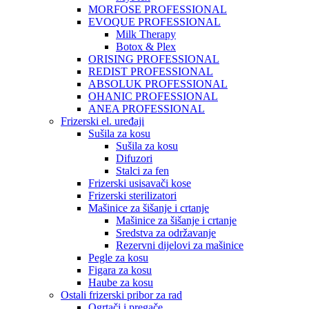
MORFOSE PROFESSIONAL
EVOQUE PROFESSIONAL
Milk Therapy
Botox & Plex
ORISING PROFESSIONAL
REDIST PROFESSIONAL
ABSOLUK PROFESSIONAL
OHANIC PROFESSIONAL
ANEA PROFESSIONAL
Frizerski el. uređaji
Sušila za kosu
Sušila za kosu
Difuzori
Stalci za fen
Frizerski usisavači kose
Frizerski sterilizatori
Mašinice za šišanje i crtanje
Mašinice za šišanje i crtanje
Sredstva za održavanje
Rezervni dijelovi za mašinice
Pegle za kosu
Figara za kosu
Haube za kosu
Ostali frizerski pribor za rad
Ogrtači i pregače