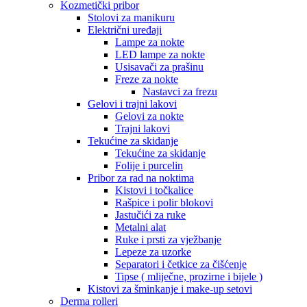
Kozmetički pribor
Stolovi za manikuru
Električni uređaji
Lampe za nokte
LED lampe za nokte
Usisavači za prašinu
Freze za nokte
Nastavci za frezu
Gelovi i trajni lakovi
Gelovi za nokte
Trajni lakovi
Tekućine za skidanje
Tekućine za skidanje
Folije i purcelin
Pribor za rad na noktima
Kistovi i točkalice
Rašpice i polir blokovi
Jastučići za ruke
Metalni alat
Ruke i prsti za vježbanje
Lepeze za uzorke
Separatori i četkice za čišćenje
Tipse ( mliječne, prozirne i bijele )
Kistovi za šminkanje i make-up setovi
Derma rolleri