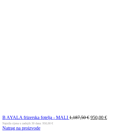
B AYALA frizerska fotelja - MALI
1,187,50
€
950,00
€
Najniža cijena u zadnjih 30 dana:
950,00
€
Natrag na proizvode