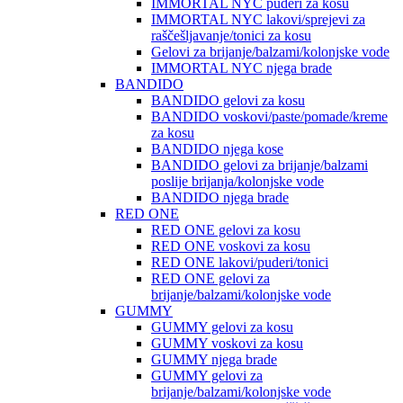
IMMORTAL NYC puderi za kosu
IMMORTAL NYC lakovi/sprejevi za
raščešljavanje/tonici za kosu
Gelovi za brijanje/balzami/kolonjske vode
IMMORTAL NYC njega brade
BANDIDO
BANDIDO gelovi za kosu
BANDIDO voskovi/paste/pomade/kreme
za kosu
BANDIDO njega kose
BANDIDO gelovi za brijanje/balzami
poslije brijanja/kolonjske vode
BANDIDO njega brade
RED ONE
RED ONE gelovi za kosu
RED ONE voskovi za kosu
RED ONE lakovi/puderi/tonici
RED ONE gelovi za
brijanje/balzami/kolonjske vode
GUMMY
GUMMY gelovi za kosu
GUMMY voskovi za kosu
GUMMY njega brade
GUMMY gelovi za
brijanje/balzami/kolonjske vode