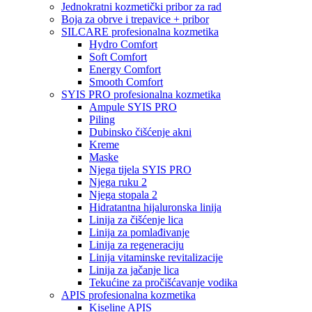
Jednokratni kozmetički pribor za rad
Boja za obrve i trepavice + pribor
SILCARE profesionalna kozmetika
Hydro Comfort
Soft Comfort
Energy Comfort
Smooth Comfort
SYIS PRO profesionalna kozmetika
Ampule SYIS PRO
Piling
Dubinsko čišćenje akni
Kreme
Maske
Njega tijela SYIS PRO
Njega ruku 2
Njega stopala 2
Hidratantna hijaluronska linija
Linija za čišćenje lica
Linija za pomlađivanje
Linija za regeneraciju
Linija vitaminske revitalizacije
Linija za jačanje lica
Tekućine za pročišćavanje vodika
APIS profesionalna kozmetika
Kiseline APIS