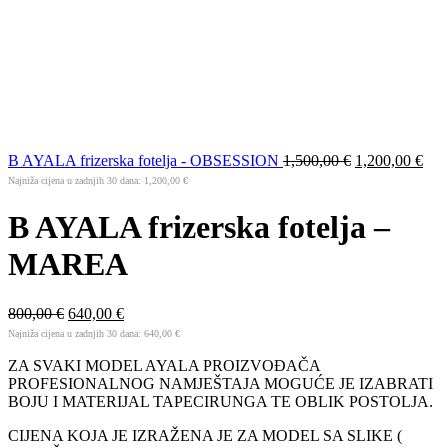
B AYALA frizerska fotelja - OBSESSION
1,500,00
€
1,200,00
€
Najniža cijena u zadnjih 30 dana:
1,200,00
€
B AYALA frizerska fotelja –
MAREA
800,00
€
640,00
€
Najniža cijena u zadnjih 30 dana:
640,00
€
ZA SVAKI MODEL AYALA PROIZVOĐAČA
PROFESIONALNOG NAMJEŠTAJA MOGUĆE JE IZABRATI
BOJU I MATERIJAL TAPECIRUNGA TE OBLIK POSTOLJA.
CIJENA KOJA JE IZRAŽENA JE ZA MODEL SA SLIKE (