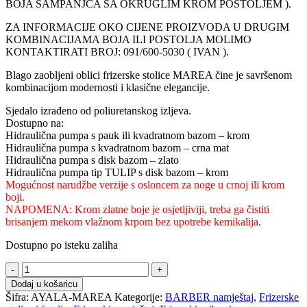
BOJA ŠAMPANJCA SA OKRUGLIM KROM POSTOLJEM ).
ZA INFORMACIJE OKO CIJENE PROIZVODA U DRUGIM
KOMBINACIJAMA BOJA ILI POSTOLJA MOLIMO
KONTAKTIRATI BROJ: 091/600-5030 ( IVAN ).
Blago zaobljeni oblici frizerske stolice MAREA čine je savršenom
kombinacijom modernosti i klasične elegancije.
Sjedalo izrađeno od poliuretanskog izljeva.
Dostupno na:
Hidraulična pumpa s pauk ili kvadratnom bazom – krom
Hidraulična pumpa s kvadratnom bazom – crna mat
Hidraulična pumpa s disk bazom – zlato
Hidraulična pumpa tip TULIP s disk bazom – krom
Mogućnost narudžbe verzije s osloncem za noge u crnoj ili krom
boji.
NAPOMENA: Krom zlatne boje je osjetljiviji, treba ga čistiti
brisanjem mekom vlažnom krpom bez upotrebe kemikalija.
Dostupno po isteku zaliha
B
AYALA
Dodaj u košaricu
frizerska
Šifra:
AYALA-MAREA
Kategorije:
BARBER namještaj
,
Frizerske
fotelja