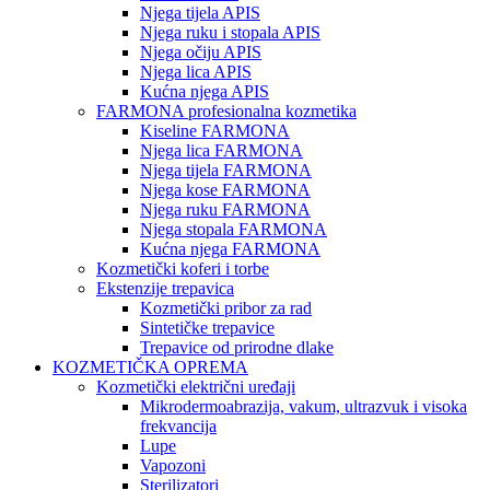
Njega tijela APIS
Njega ruku i stopala APIS
Njega očiju APIS
Njega lica APIS
Kućna njega APIS
FARMONA profesionalna kozmetika
Kiseline FARMONA
Njega lica FARMONA
Njega tijela FARMONA
Njega kose FARMONA
Njega ruku FARMONA
Njega stopala FARMONA
Kućna njega FARMONA
Kozmetički koferi i torbe
Ekstenzije trepavica
Kozmetički pribor za rad
Sintetičke trepavice
Trepavice od prirodne dlake
KOZMETIČKA OPREMA
Kozmetički električni uređaji
Mikrodermoabrazija, vakum, ultrazvuk i visoka
frekvancija
Lupe
Vapozoni
Sterilizatori