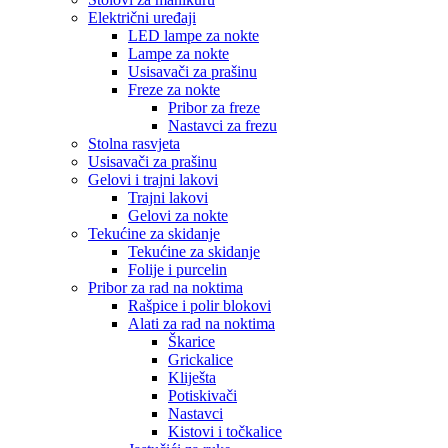
Električni uređaji
LED lampe za nokte
Lampe za nokte
Usisavači za prašinu
Freze za nokte
Pribor za freze
Nastavci za frezu
Stolna rasvjeta
Usisavači za prašinu
Gelovi i trajni lakovi
Trajni lakovi
Gelovi za nokte
Tekućine za skidanje
Tekućine za skidanje
Folije i purcelin
Pribor za rad na noktima
Rašpice i polir blokovi
Alati za rad na noktima
Škarice
Grickalice
Kliješta
Potiskivači
Nastavci
Kistovi i točkalice