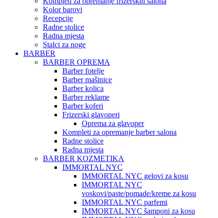
Kompleti za opremanje frizerskih salona
Kolor barovi
Recepcije
Radne stolice
Radna mjesta
Stalci za noge
BARBER
BARBER OPREMA
Barber fotelje
Barber mašinice
Barber kolica
Barber reklame
Barber koferi
Frizerski glavoperi
Oprema za glavoper
Kompleti za opremanje barber salona
Radne stolice
Radna mjesta
BARBER KOZMETIKA
IMMORTAL NYC
IMMORTAL NYC gelovi za kosu
IMMORTAL NYC
voskovi/paste/pomade/kreme za kosu
IMMORTAL NYC parfemi
IMMORTAL NYC šamponi za kosu