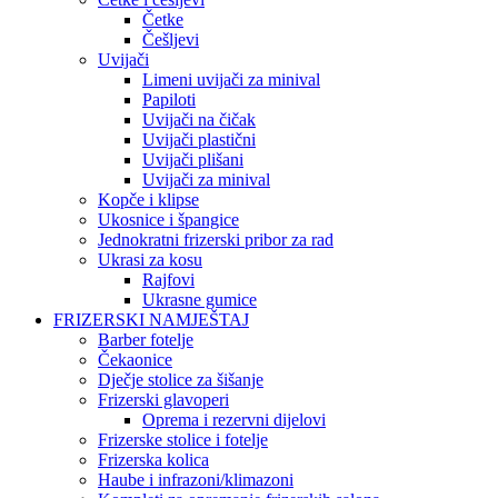
Četke
Češljevi
Uvijači
Limeni uvijači za minival
Papiloti
Uvijači na čičak
Uvijači plastični
Uvijači plišani
Uvijači za minival
Kopče i klipse
Ukosnice i špangice
Jednokratni frizerski pribor za rad
Ukrasi za kosu
Rajfovi
Ukrasne gumice
FRIZERSKI NAMJEŠTAJ
Barber fotelje
Čekaonice
Dječje stolice za šišanje
Frizerski glavoperi
Oprema i rezervni dijelovi
Frizerske stolice i fotelje
Frizerska kolica
Haube i infrazoni/klimazoni