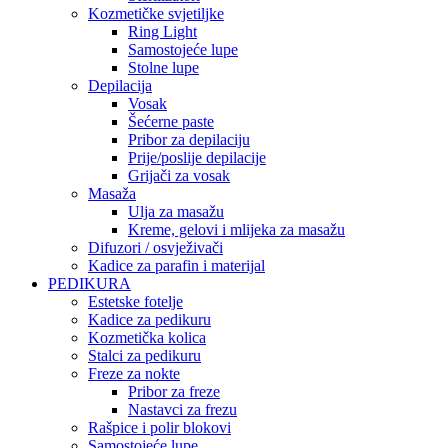
Kozmetičke svjetiljke
Ring Light
Samostojeće lupe
Stolne lupe
Depilacija
Vosak
Šećerne paste
Pribor za depilaciju
Prije/poslije depilacije
Grijači za vosak
Masaža
Ulja za masažu
Kreme, gelovi i mlijeka za masažu
Difuzori / osvježivači
Kadice za parafin i materijal
PEDIKURA
Estetske fotelje
Kadice za pedikuru
Kozmetička kolica
Stalci za pedikuru
Freze za nokte
Pribor za freze
Nastavci za frezu
Rašpice i polir blokovi
Samostojeće lupe