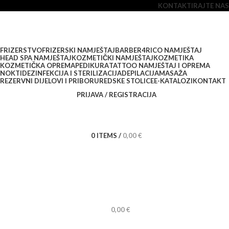
KONTAKTIRAJTE NAS
FRIZERSTVO
FRIZERSKI NAMJEŠTAJ
BARBER
4RICO NAMJEŠTAJ
HEAD SPA NAMJEŠTAJ
KOZMETIČKI NAMJEŠTAJ
KOZMETIKA
KOZMETIČKA OPREMA
PEDIKURA
TATTOO NAMJEŠTAJ I OPREMA
NOKTI
DEZINFEKCIJA I STERILIZACIJA
DEPILACIJA
MASAŽA
REZERVNI DIJELOVI I PRIBOR
UREDSKE STOLICE
E-KATALOZI
KONTAKT
PRIJAVA / REGISTRACIJA
0
ITEMS
/
0,00
€
0,00
€