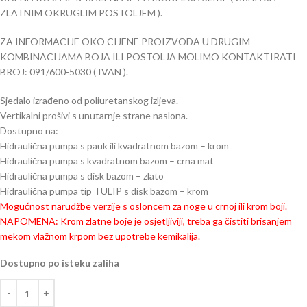
ZLATNIM OKRUGLIM POSTOLJEM ).
ZA INFORMACIJE OKO CIJENE PROIZVODA U DRUGIM
KOMBINACIJAMA BOJA ILI POSTOLJA MOLIMO KONTAKTIRATI
BROJ: 091/600-5030 ( IVAN ).
Sjedalo izrađeno od poliuretanskog izljeva.
Vertikalni prošivi s unutarnje strane naslona.
Dostupno na:
Hidraulična pumpa s pauk ili kvadratnom bazom – krom
Hidraulična pumpa s kvadratnom bazom – crna mat
Hidraulična pumpa s disk bazom – zlato
Hidraulična pumpa tip TULIP s disk bazom – krom
Mogućnost narudžbe verzije s osloncem za noge u crnoj ili krom boji.
NAPOMENA: Krom zlatne boje je osjetljiviji, treba ga čistiti brisanjem
mekom vlažnom krpom bez upotrebe kemikalija.
Dostupno po isteku zaliha