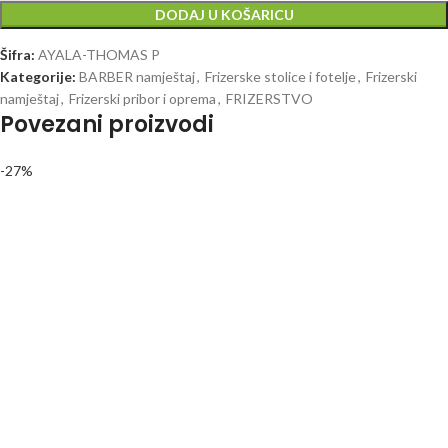
DODAJ U KOŠARICU
Šifra:
AYALA-THOMAS P
Kategorije:
BARBER namještaj
,
Frizerske stolice i fotelje
,
Frizerski
namještaj
,
Frizerski pribor i oprema
,
FRIZERSTVO
Povezani proizvodi
-27%