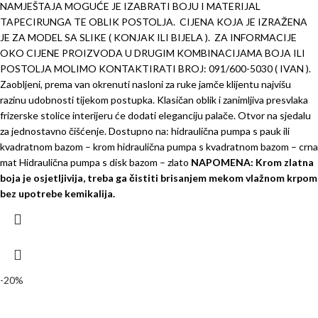
NAMJEŠTAJA MOGUĆE JE IZABRATI BOJU I MATERIJAL
TAPECIRUNGA TE OBLIK POSTOLJA.
CIJENA KOJA JE IZRAŽENA
JE ZA MODEL SA SLIKE ( KONJAK ILI BIJELA ).
ZA INFORMACIJE
OKO CIJENE PROIZVODA U DRUGIM KOMBINACIJAMA BOJA ILI
POSTOLJA MOLIMO KONTAKTIRATI BROJ: 091/600-5030 ( IVAN ).
Zaobljeni, prema van okrenuti nasloni za ruke jamče klijentu najvišu
razinu udobnosti tijekom postupka. Klasičan oblik i zanimljiva presvlaka
frizerske stolice interijeru će dodati eleganciju palače.
Otvor na sjedalu
za jednostavno čišćenje.
Dostupno na:
hidraulična pumpa s pauk ili
kvadratnom bazom – krom
hidraulična pumpa s kvadratnom bazom – crna
mat
Hidraulična pumpa s disk bazom – zlato
NAPOMENA: Krom zlatna
boja je osjetljivija, treba ga čistiti brisanjem mekom vlažnom krpom
bez upotrebe kemikalija.
-20%