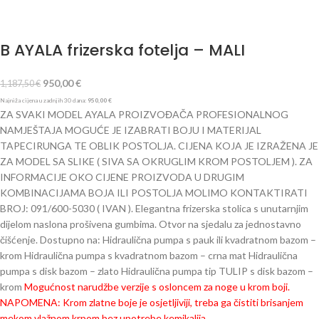
B AYALA frizerska fotelja – MALI
950,00
€
1,187,50
€
Najniža cijena u zadnjih 30 dana:
950,00
€
ZA SVAKI MODEL AYALA PROIZVOĐAČA PROFESIONALNOG
NAMJEŠTAJA MOGUĆE JE IZABRATI BOJU I MATERIJAL
TAPECIRUNGA TE OBLIK POSTOLJA. CIJENA KOJA JE IZRAŽENA JE
ZA MODEL SA SLIKE ( SIVA SA OKRUGLIM KROM POSTOLJEM ). ZA
INFORMACIJE OKO CIJENE PROIZVODA U DRUGIM
KOMBINACIJAMA BOJA ILI POSTOLJA MOLIMO KONTAKTIRATI
BROJ: 091/600-5030 ( IVAN ). Elegantna frizerska stolica s unutarnjim
dijelom naslona prošivena gumbima. Otvor na sjedalu za jednostavno
čišćenje. Dostupno na: Hidraulična pumpa s pauk ili kvadratnom bazom –
krom Hidraulična pumpa s kvadratnom bazom – crna mat Hidraulična
pumpa s disk bazom – zlato Hidraulična pumpa tip TULIP s disk bazom –
krom
Mogućnost narudžbe verzije s osloncem za noge u krom boji.
NAPOMENA: Krom zlatne boje je osjetljiviji, treba ga čistiti brisanjem
mekom vlažnom krpom bez upotrebe kemikalija.