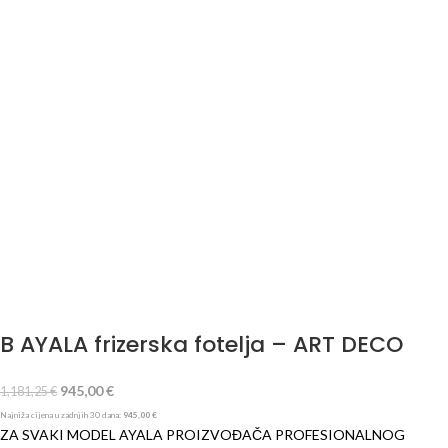
B AYALA frizerska fotelja – ART DECO
945,00
€
1,181,25
€
Najniža cijena u zadnjih 30 dana:
945,00
€
ZA SVAKI MODEL AYALA PROIZVOĐAČA PROFESIONALNOG