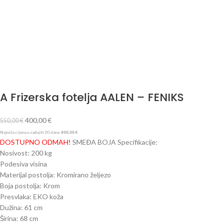
A Frizerska fotelja AALEN – FENIKS
400,00
€
550,00
€
Najniža cijena u zadnjih 30 dana:
400,00
€
DOSTUPNO ODMAH!
SMEĐA BOJA Specifikacije:
Nosivost: 200 kg
Podesiva visina
Materijal postolja: Kromirano željezo
Boja postolja: Krom
Presvlaka: EKO koža
Dužina: 61 cm
Širina: 68 cm