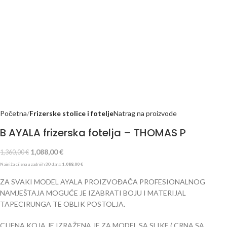
Početna
Frizerske stolice i fotelje
Natrag na proizvode
B AYALA frizerska fotelja – THOMAS P
1,088,00
€
1,360,00
€
Najniža cijena u zadnjih 30 dana:
1,088,00
€
ZA SVAKI MODEL AYALA PROIZVOĐAČA PROFESIONALNOG
NAMJEŠTAJA MOGUĆE JE IZABRATI BOJU I MATERIJAL
TAPECIRUNGA TE OBLIK POSTOLJA.
CIJENA KOJA JE IZRAŽENA JE ZA MODEL SA SLIKE ( CRNA SA