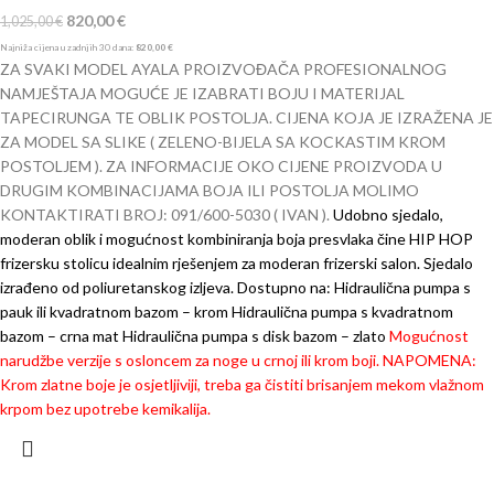
820,00
€
1,025,00
€
Najniža cijena u zadnjih 30 dana:
820,00
€
ZA SVAKI MODEL AYALA PROIZVOĐAČA PROFESIONALNOG
NAMJEŠTAJA MOGUĆE JE IZABRATI BOJU I MATERIJAL
TAPECIRUNGA TE OBLIK POSTOLJA. CIJENA KOJA JE IZRAŽENA JE
ZA MODEL SA SLIKE ( ZELENO-BIJELA SA KOCKASTIM KROM
POSTOLJEM ). ZA INFORMACIJE OKO CIJENE PROIZVODA U
DRUGIM KOMBINACIJAMA BOJA ILI POSTOLJA MOLIMO
KONTAKTIRATI BROJ: 091/600-5030 ( IVAN ).
Udobno sjedalo,
moderan oblik i mogućnost kombiniranja boja presvlaka čine HIP HOP
frizersku stolicu idealnim rješenjem za moderan frizerski salon.
Sjedalo
izrađeno od poliuretanskog izljeva.
Dostupno na:
Hidraulična pumpa s
pauk ili kvadratnom bazom – krom
Hidraulična pumpa s kvadratnom
bazom – crna mat
Hidraulična pumpa s disk bazom – zlato
Mogućnost
narudžbe verzije s osloncem za noge u crnoj ili krom boji.
NAPOMENA:
Krom zlatne boje je osjetljiviji, treba ga čistiti brisanjem mekom vlažnom
krpom bez upotrebe kemikalija.