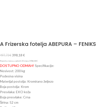
A Frizerska fotelja ABEPURA – FENIKS
398,18
€
497,73
€
Najniža cijena u zadnjih 30 dana:
398,18
€
DOSTUPNO ODMAH!
Specifikacije:
Nosivost: 200 kg
Podesiva visina
Materijal postolja: Kromirano željezo
Boja postolja: Krom
Presvlaka: EKO koža
Boja presvlake: Crna
Širina: 52 cm