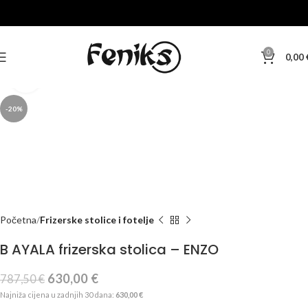
0
0,00
Klikni za veću sliku
-20%
Početna
Frizerske stolice i fotelje
B AYALA frizerska stolica – ENZO
630,00
€
787,50
€
Najniža cijena u zadnjih 30 dana:
630,00
€