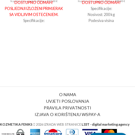
Najniža cijena u zadnjih 30 dana:
364,00
€
Najniža cijena u zadnjih 30 dana:
400,00
€
DOSTUPNO ODMAH!
DOSTUPNO ODMAH!
POSLJEDNJI IZLOŽENI PRIMJERAK
Specifikacije:
SA VIDLJIVIM OŠTEĆENJEM.
Nosivost: 200 kg
Specifikacije:
Podesiva visina
širina
64
cm
Materijal postolja: Kromirano
dubina 5
8
cm
željezo
Boja postolja: Krom
Presvlaka: EKO koža
Dužina: 69 cm
Širina: 63 cm
Visina: 46-58 cm
O NAMA
UVJETI POSLOVANJA
PRAVILA PRIVATNOSTI
IZJAVA O KORIŠTENJU WSPAY-A
KOZMETIKA FENIKS
2026 IZRADA WEB STRANICE
L33T - digital marketing agency