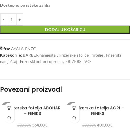
Dostupno po isteku zaliha
DODAJ U KOŠARICU
Šifra:
AYALA-ENZO
Kategorije:
BARBER namještaj
,
Frizerske stolice i fotelje
,
Frizerski
namještaj
,
Frizerski pribor i oprema
,
FRIZERSTVO
Povezani proizvodi
A Frizerska fotelja ABOHAR
A Frizerska fotelja AGRI –
-30%
-20%
– FENIKS
FENIKS
364,00
€
400,00
€
520,00
€
500,00
€