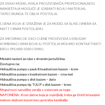
ZA SVAKI MODEL AYALA PROIZVOĐAČA PROFESIONALNOG
NAMJEŠTAJA MOGUĆE JE IZABRATI BOJU I MATERIJAL
TAPECIRUNGA TE OBLIK POSTOLJA.
CIJENA KOJA JE IZRAŽENA JE ZA MODEL SA SLIKE ( SMEĐA SA
MATT CRNIM POSTOLJEM ).
ZA INFORMACIJE OKO CIJENE PROIZVODA U DRUGIM
KOMBINACIJAMA BOJA ILI POSTOLJA MOLIMO KONTAKTIRATI
BROJ: 091/600-5030 ( IVAN ).
Metalni nasloni za ruke s drvenim jastučićima.
Dostupno na:
Hidraulična pumpa s pauk ili kvadratnom bazom – krom
Hidraulična pumpa s kvadratnom bazom – crna mat
Hidraulična pumpa s disk bazom – zlato
Hidraulična pumpa tip TULIP s disk bazom – krom
Mogućnost narudžbe verzije s osloncem za noge.
NAPOMENA: Krom zlatne boje je osjetljiviji, treba ga čistiti brisanjem
mekom vlažnom krpom bez upotrebe kemikalija