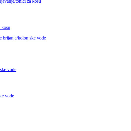
avanje/tonici za kosu
 kosu
 brijanja/kolonjske vode
jske vode
ke vode