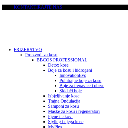
KONTAKTIRAJTE NAS
FRIZERSTVO
Proizvodi za kosu
BBCOS PROFESSIONAL
Detox kose
Boje za kosu i hidrogeni
InnovationEvo
Polutrajne boje za kosu
Boje za trepavice i obrve
Skidači boje
Izbjeljivanje kose
Trajna Ondulacija
Šamponi za kosu
Maske za kosu i regeneratori
Pjene i lakovi
Styling i njega kose
MyPlex