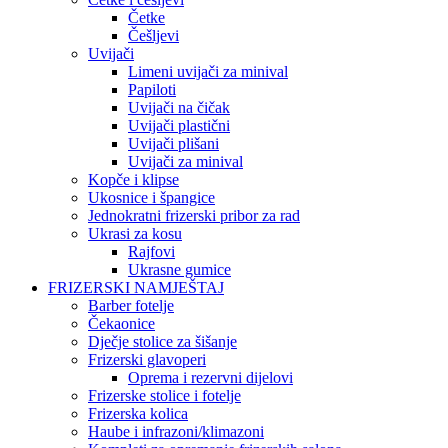
Četke
Češljevi
Uvijači
Limeni uvijači za minival
Papiloti
Uvijači na čičak
Uvijači plastični
Uvijači plišani
Uvijači za minival
Kopče i klipse
Ukosnice i špangice
Jednokratni frizerski pribor za rad
Ukrasi za kosu
Rajfovi
Ukrasne gumice
FRIZERSKI NAMJEŠTAJ
Barber fotelje
Čekaonice
Dječje stolice za šišanje
Frizerski glavoperi
Oprema i rezervni dijelovi
Frizerske stolice i fotelje
Frizerska kolica
Haube i infrazoni/klimazoni