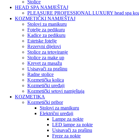
Stolice
HEAD SPA NAMJEŠTAJ
PLEASURE PROFESSIONAL LUXURY head spa koz
KOZMETIČKI NAMJEŠTAJ
Stolovi za manikuru
Fotelje za pedikuru
Kadice za pedikuru
Estetske fotelje
Rezervni dijelovi
Stolice za tetoviranje
Stolice za make up
Krevet za masažu
Usisavači za prašinu
Radne stolice
Kozmetička kolica
Kozmetički uređaji
Kozmetički setovi namještaja
KOZMETIKA
Kozmetički pribor
Stolovi za manikuru
Električni uređaji
Lampe za nokte
LED lampe za nokte
Usisavači za prašinu
Freze za nokte