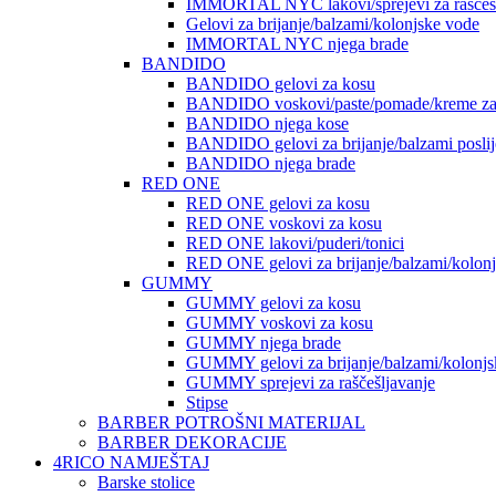
IMMORTAL NYC lakovi/sprejevi za raščešlj
Gelovi za brijanje/balzami/kolonjske vode
IMMORTAL NYC njega brade
BANDIDO
BANDIDO gelovi za kosu
BANDIDO voskovi/paste/pomade/kreme za
BANDIDO njega kose
BANDIDO gelovi za brijanje/balzami poslije
BANDIDO njega brade
RED ONE
RED ONE gelovi za kosu
RED ONE voskovi za kosu
RED ONE lakovi/puderi/tonici
RED ONE gelovi za brijanje/balzami/kolon
GUMMY
GUMMY gelovi za kosu
GUMMY voskovi za kosu
GUMMY njega brade
GUMMY gelovi za brijanje/balzami/kolonjs
GUMMY sprejevi za raščešljavanje
Stipse
BARBER POTROŠNI MATERIJAL
BARBER DEKORACIJE
4RICO NAMJEŠTAJ
Barske stolice