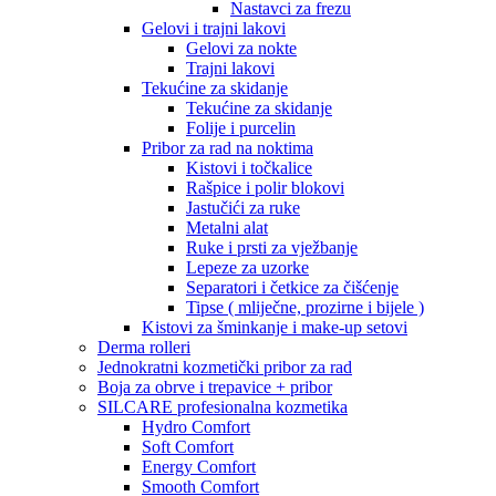
Nastavci za frezu
Gelovi i trajni lakovi
Gelovi za nokte
Trajni lakovi
Tekućine za skidanje
Tekućine za skidanje
Folije i purcelin
Pribor za rad na noktima
Kistovi i točkalice
Rašpice i polir blokovi
Jastučići za ruke
Metalni alat
Ruke i prsti za vježbanje
Lepeze za uzorke
Separatori i četkice za čišćenje
Tipse ( mliječne, prozirne i bijele )
Kistovi za šminkanje i make-up setovi
Derma rolleri
Jednokratni kozmetički pribor za rad
Boja za obrve i trepavice + pribor
SILCARE profesionalna kozmetika
Hydro Comfort
Soft Comfort
Energy Comfort
Smooth Comfort