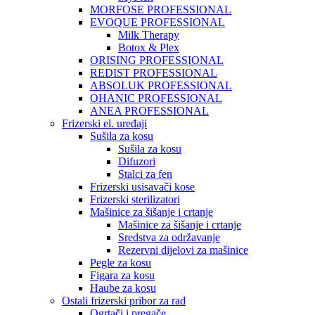
MORFOSE PROFESSIONAL
EVOQUE PROFESSIONAL
Milk Therapy
Botox & Plex
ORISING PROFESSIONAL
REDIST PROFESSIONAL
ABSOLUK PROFESSIONAL
OHANIC PROFESSIONAL
ANEA PROFESSIONAL
Frizerski el. uređaji
Sušila za kosu
Sušila za kosu
Difuzori
Stalci za fen
Frizerski usisavači kose
Frizerski sterilizatori
Mašinice za šišanje i crtanje
Mašinice za šišanje i crtanje
Sredstva za održavanje
Rezervni dijelovi za mašinice
Pegle za kosu
Figara za kosu
Haube za kosu
Ostali frizerski pribor za rad
Ogrtači i pregače