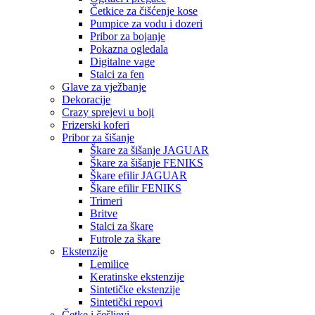
Četkice za čišćenje kose
Pumpice za vodu i dozeri
Pribor za bojanje
Pokazna ogledala
Digitalne vage
Stalci za fen
Glave za vježbanje
Dekoracije
Crazy sprejevi u boji
Frizerski koferi
Pribor za šišanje
Škare za šišanje JAGUAR
Škare za šišanje FENIKS
Škare efilir JAGUAR
Škare efilir FENIKS
Trimeri
Britve
Stalci za škare
Futrole za škare
Ekstenzije
Lemilice
Keratinske ekstenzije
Sintetičke ekstenzije
Sintetički repovi
Četke i češljevi