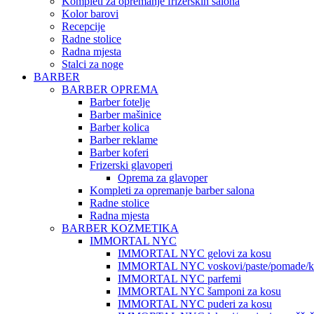
Kompleti za opremanje frizerskih salona
Kolor barovi
Recepcije
Radne stolice
Radna mjesta
Stalci za noge
BARBER
BARBER OPREMA
Barber fotelje
Barber mašinice
Barber kolica
Barber reklame
Barber koferi
Frizerski glavoperi
Oprema za glavoper
Kompleti za opremanje barber salona
Radne stolice
Radna mjesta
BARBER KOZMETIKA
IMMORTAL NYC
IMMORTAL NYC gelovi za kosu
IMMORTAL NYC voskovi/paste/pomade/kr
IMMORTAL NYC parfemi
IMMORTAL NYC šamponi za kosu
IMMORTAL NYC puderi za kosu